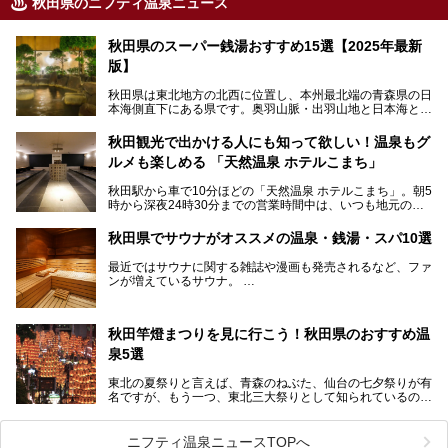
秋田県のニフティ温泉ニュース
秋田県のスーパー銭湯おすすめ15選【2025年最新
版】
秋田県は東北地方の北西に位置し、本州最北端の青森県の日
本海側直下にある県です。奥羽山脈・出羽山地と日本海とい
う、厳しくも雄大な自然に囲まれたエリアで、ユネスコの世
界自然遺産に登録された白神山地のほか、多くの国立公園・
秋田観光で出かける人にも知って欲しい！温泉もグ
国定公園を擁しています。
ルメも楽しめる 「天然温泉 ホテルこまち」
「あきたこまち」に代表される米の生産量は国内第3位。米
どころ・酒どころとして知られ、比内地鶏・きりたんぽ鍋・
秋田駅から車で10分ほどの「天然温泉 ホテルこまち」。朝5
ハタハタ・しょっつる（魚醤）といった独特の食材も豊富で
時から深夜24時30分までの営業時間中は、いつも地元の人
す。
で賑わっている人気の温泉施設です。宿泊も可能で、温泉や
夏の「秋田竿燈（かんとう）まつり」や男鹿市の「なまは
岩盤浴入り放題なのに1泊3,500円からと破格の安さ！
げ」など、全国的に有名な催しも多い秋田県。観光旅行にも
秋田県でサウナがオススメの温泉・銭湯・スパ10選
観光にも便利な「天然温泉 ホテルこまち」の魅力をたっぷ
役立つ、県内のおすすめスーパー銭湯＆立ち寄り湯情報をご
りお届けします。
紹介します。
最近ではサウナに関する雑誌や漫画も発売されるなど、ファ
ンが増えているサウナ。
しかしサウナは一口にサウナと言っても、ドライサウナ、ス
チームサウナ、塩サウナなどが存在し、施設によって様々な
秋田竿燈まつりを見に行こう！秋田県のおすすめ温
こだわりを持つ施設も増えています。
泉5選
今回はそんな今話題のサウナが楽しめる、秋田県内にあるオ
ススメ温泉・銭湯・スパを10件まとめてご紹介します。
東北の夏祭りと言えば、青森のねぶた、仙台の七夕祭りが有
名ですが、もう一つ、東北三大祭りとして知られているのが
秋田の竿燈祭りです。
毎年8月3日から6日に行われる「秋田竿燈まつり」は、たく
ニフティ温泉ニュースTOPへ