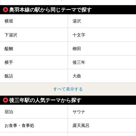
さんの提灯をぶらさげた大きな竿燈を「ドッコイショ」の掛
け声にあわせて秋田駅周辺を練り歩きます。
奥羽本線の駅から同じテーマで探す
竿燈の数は230本、１万個の提灯がまるで天の川のように連
なり、秋田の夜を照らします。
横堀
湯沢
竿燈まつりを見た後は、秋田の温泉で骨休め。秋田美人を生
み出す温泉がたくさんありますよ！
下湯沢
十文字
秋田に出かけて、夏の暑さを祭りで吹き飛ばしましょう！
今回は秋田県のおすすめ温泉をご紹介します！
醍醐
柳田
横手
後三年
飯詰
大曲
すべて表示する
後三年駅の人気テーマから探す
宿泊
サウナ
お食事・食事処
露天風呂