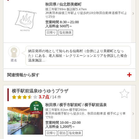
秋田県 / 仙北郡美郷町
後三年駅789m
飯詰駅5.47km
JR奥羽本線後三年駅より徒歩約18分秋田自動車道横手ICよ
り25分
営業時間 8:30～21:00
入浴料金 500円～
日帰り
塩化物泉
納豆発祥の地として知られる仙南村（合併により美郷町となっ
た）にある、老人福祉・レクリエーションエリアを併設した複合
温泉施設…
匿名
関連情報から探す
横手駅前温泉ゆうゆうプラザ
お気に入
りに追加
3.7点
/ 14 件
秋田県 / 横手市駅前町 / 横手駅前温泉
後三年駅6.61km
横手駅260m
奥羽本線横手駅から徒歩1分。秋田自動車道 横手ICより車
で5分
営業時間 10:00～22:00
入浴料金 1,200円～
日帰り
宿泊
塩化物泉