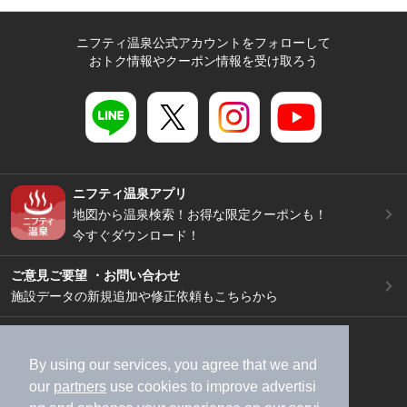
ニフティ温泉公式アカウントをフォローして
おトク情報やクーポン情報を受け取ろう
ニフティ温泉アプリ
地図から温泉検索！お得な限定クーポンも！
今すぐダウンロード！
ご意見ご要望 ・お問い合わせ
施設データの新規追加や修正依頼もこちらから
スマートフォン
/
PC
加盟店募集（資料請求）
広告出稿のご案内
By using our services, you agree that we and
our
partners
use cookies to improve advertisi
利用規約
ライフスタイルMEMBERS+規約