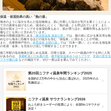
保温・保湿効果の高い「熱の湯」
海水のように塩分を含んだ塩化物泉は、肌に付着した塩分が毛穴を塞ぐことによっ
て汗の蒸発を妨げるため、湯冷めしにくく「熱の湯」とも呼ばれています。また、
塩分が肌をコーティングする保湿効果もあり、肌が潤うほか、殺菌作用もあるので
傷などにも良いと言われています。
神奈川県横須賀市にある
「横須賀温泉 湯楽の里」
では、眼の前に広がる東京湾を眺
めながら海水に匹敵するほどの塩分を含む「強塩泉」に浸かることが可能。
また、兵庫県神戸市の
「有馬温泉 太閤の湯」
では「日本一濃い」といわれる強塩泉
の名湯「金泉」を完全かけ流しで堪能することができます。
後三年駅の塩化物泉が楽しめる温泉、日帰り温泉、スーパー銭湯の中でも特に人気
があるのは、
美郷町湯とぴあ雁の里
、
横手駅前温泉ゆうゆうプラザ
、
史跡の里交流
プラザ柵の湯
などの施設です。ぜひ一度は足を運んでみてください。
第20回ニフティ温泉年間ランキング2025
全国約2.2万件の中から頂点に選ばれた、2025年の人
気施設は…
ニフティ温泉 サウナランキング2026
おふろ好きユーザーの投票により、全国No.1サウナが
決定！