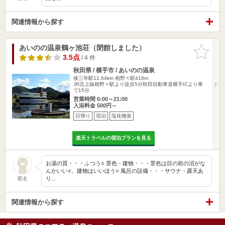
関連情報から探す
あいのの温泉鶴ヶ池荘（閉館しました）
お気に入
りに追加
3.5点
/ 4 件
秋田県 / 横手市 / あいのの温泉
後三年駅11.64km
相野々駅418m
JR北上線相野々駅より徒歩5分秋田自動車道横手ICより車
で15分
営業時間 6:00～21:00
入浴料金 500円～
日帰り
宿泊
塩化物泉
楽天トラベルの宿泊プランを見る
お湯の質・・・ふつう○ 景色・建物・・・景色は目の前の沼がな
んかいい○、建物はいいほう○ 風呂の設備・・・サウナ・露天あ
り…
匿名
関連情報から探す