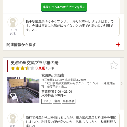
楽天トラベルの宿泊プランを見る
横手駅前温泉ゆうゆうプラザ。日帰り1000円、タオルは無いで
す。今日は露天にお湯がはってないとの事で内湯のみの利用で
す。2…
～10代
女性
関連情報から探す
史跡の里交流プラザ柵の湯
お気に入
りに追加
3.8点
/ 5 件
秋田県 / 大仙市
後三年駅11.99km
北大曲駅3.76km
ＪＲ秋田新幹線大曲駅からタクシーで１５分 （送迎対応
可 ※要予約）東…
営業時間 7:00～21:00
入浴料金 500円～
日帰り
宿泊
塩化物泉
旅行で何度か秋田を訪れましたが、柵の湯の温泉と料理をを堪能
しました。料理長の腕が良いのか、温泉ももちろん、秋田料理も
楽しみ…
匿名