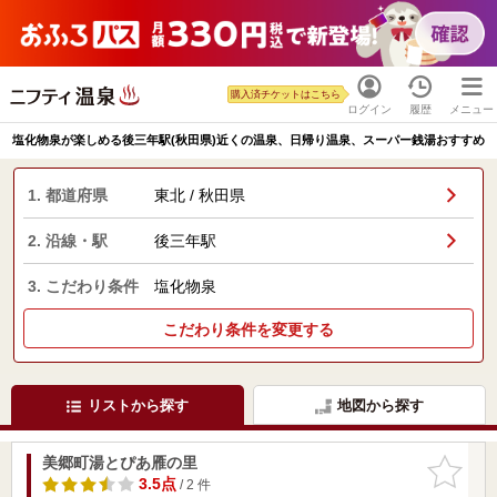
購入済チケットはこちら
ログイン
履歴
メニュー
塩化物泉が楽しめる後三年駅(秋田県)近くの温泉、日帰り温泉、スーパー銭湯おすすめ
1. 都道府県
東北 / 秋田県
2. 沿線・駅
後三年駅
3. こだわり条件
塩化物泉
こだわり条件を変更する
リストから探す
地図から探す
美郷町湯とぴあ雁の里
お気に入
りに追加
3.5点
/ 2 件