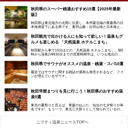
秋田県のスーパー銭湯おすすめ15選【2025年最新
版】
秋田県は東北地方の北西に位置し、本州最北端の青森県の日
本海側直下にある県です。奥羽山脈・出羽山地と日本海とい
う、厳しくも雄大な自然に囲まれたエリアで、ユネスコの世
界自然遺産に登録された白神山地のほか、多くの国立公園・
秋田観光で出かける人にも知って欲しい！温泉もグ
国定公園を擁しています。
ルメも楽しめる 「天然温泉 ホテルこまち」
「あきたこまち」に代表される米の生産量は国内第3位。米
どころ・酒どころとして知られ、比内地鶏・きりたんぽ鍋・
秋田駅から車で10分ほどの「天然温泉 ホテルこまち」。朝5
ハタハタ・しょっつる（魚醤）といった独特の食材も豊富で
時から深夜24時30分までの営業時間中は、いつも地元の人
す。
で賑わっている人気の温泉施設です。宿泊も可能で、温泉や
夏の「秋田竿燈（かんとう）まつり」や男鹿市の「なまは
岩盤浴入り放題なのに1泊3,500円からと破格の安さ！
げ」など、全国的に有名な催しも多い秋田県。観光旅行にも
秋田県でサウナがオススメの温泉・銭湯・スパ10選
観光にも便利な「天然温泉 ホテルこまち」の魅力をたっぷ
役立つ、県内のおすすめスーパー銭湯＆立ち寄り湯情報をご
りお届けします。
紹介します。
最近ではサウナに関する雑誌や漫画も発売されるなど、ファ
ンが増えているサウナ。
しかしサウナは一口にサウナと言っても、ドライサウナ、ス
チームサウナ、塩サウナなどが存在し、施設によって様々な
秋田竿燈まつりを見に行こう！秋田県のおすすめ温
こだわりを持つ施設も増えています。
泉5選
今回はそんな今話題のサウナが楽しめる、秋田県内にあるオ
ススメ温泉・銭湯・スパを10件まとめてご紹介します。
東北の夏祭りと言えば、青森のねぶた、仙台の七夕祭りが有
名ですが、もう一つ、東北三大祭りとして知られているのが
秋田の竿燈祭りです。
毎年8月3日から6日に行われる「秋田竿燈まつり」は、たく
ニフティ温泉ニュースTOPへ
さんの提灯をぶらさげた大きな竿燈を「ドッコイショ」の掛