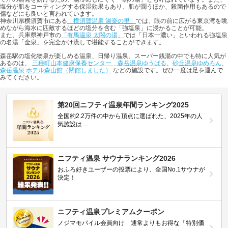
塩分が肌をコーティングする保湿効果もあり、肌が潤うほか、殺菌作用もあるので
傷などにも良いと言われています。
神奈川県横須賀市にある
「横須賀温泉 湯楽の里」
では、眼の前に広がる東京湾を眺
めながら海水に匹敵するほどの塩分を含む「強塩泉」に浸かることが可能。
また、兵庫県神戸市の
「有馬温泉 太閤の湯」
では「日本一濃い」といわれる強塩泉
の名湯「金泉」を完全かけ流しで堪能することができます。
森岳駅の塩化物泉が楽しめる温泉、日帰り温泉、スーパー銭湯の中でも特に人気が
あるのは、
三種町山本健康保養センター 森岳温泉ゆうぱる
、
砂丘温泉ゆめろん
、
森岳温泉 ホテル森山館（閉館しました）
などの施設です。ぜひ一度は足を運んで
みてください。
第20回ニフティ温泉年間ランキング2025
全国約2.2万件の中から頂点に選ばれた、2025年の人
気施設は…
ニフティ温泉 サウナランキング2026
おふろ好きユーザーの投票により、全国No.1サウナが
決定！
ニフティ温泉プレミアムクーポン
ノジマモバイル会員向け 通常よりもお得な「特別価