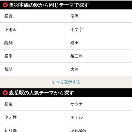
け声にあわせて秋田駅周辺を練り歩きます。
奥羽本線の駅から同じテーマで探す
竿燈の数は230本、１万個の提灯がまるで天の川のように連
なり、秋田の夜を照らします。
横堀
湯沢
竿燈まつりを見た後は、秋田の温泉で骨休め。秋田美人を生
み出す温泉がたくさんありますよ！
下湯沢
十文字
秋田に出かけて、夏の暑さを祭りで吹き飛ばしましょう！
今回は秋田県のおすすめ温泉をご紹介します！
醍醐
柳田
横手
後三年
飯詰
大曲
すべて表示する
森岳駅の人気テーマから探す
宿泊
サウナ
冷え性
ホテル
切り傷
塩化物泉