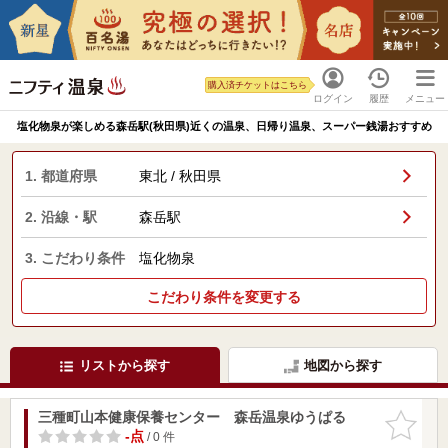
購入済チケットはこちら
ログイン
履歴
メニュー
塩化物泉が楽しめる森岳駅(秋田県)近くの温泉、日帰り温泉、スーパー銭湯おすすめ
1. 都道府県
東北 / 秋田県
2. 沿線・駅
森岳駅
3. こだわり条件
塩化物泉
こだわり条件を変更する
リストから探す
地図から探す
三種町山本健康保養センター 森岳温泉ゆうぱる
お気に入
りに追加
-点
/ 0 件