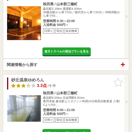
秋田県 / 山本郡三種町
森岳駅2.18km
鹿渡駅4.93km
JR森岳駅から車で5分／能代市から車で20分／JR秋田駅か
ら車で50…
営業時間 6:30～22:00
入浴料金 500円～
日帰り
宿泊
塩化物泉
楽天トラベルの宿泊プランを見る
関連情報から探す
砂丘温泉ゆめろん
お気に入
りに追加
3.3点
/ 6 件
秋田県 / 山本郡三種町
森岳駅8.00km
北金岡駅8.91km
奥羽本線 森岳駅よりタクシー利用10分秋田自動車道 八竜I
Cより5分…
営業時間 6:00～21:00
入浴料金 500円～
日帰り
宿泊
塩化物泉