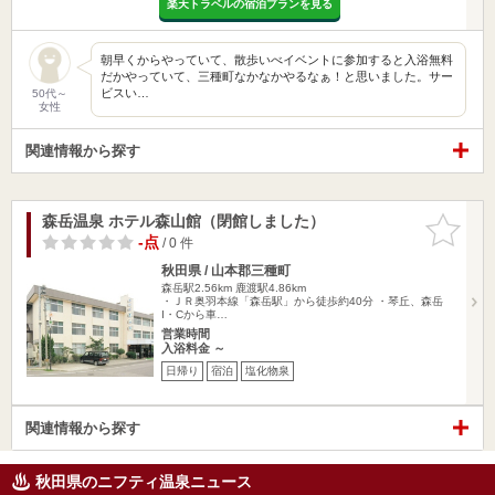
楽天トラベルの宿泊プランを見る
朝早くからやっていて、散歩いべイベントに参加すると入浴無料
だかやっていて、三種町なかなかやるなぁ！と思いました。サー
ビスい…
50代～
女性
関連情報から探す
森岳温泉 ホテル森山館（閉館しました）
お気に入
りに追加
-点
/ 0 件
秋田県 / 山本郡三種町
森岳駅2.56km
鹿渡駅4.86km
・ＪＲ奥羽本線「森岳駅」から徒歩約40分 ・琴丘、森岳
I・Cから車…
営業時間
入浴料金 ～
日帰り
宿泊
塩化物泉
関連情報から探す
秋田県のニフティ温泉ニュース