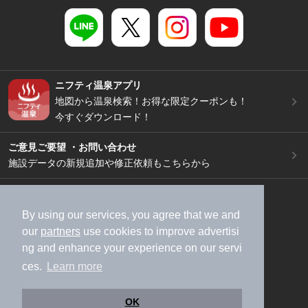
ニフティ温泉アプリ
地図から温泉検索！お得な限定クーポンも！
今すぐダウンロード！
ご意見ご要望 ・お問い合わせ
施設データの新規追加や修正依頼もこちらから
スマートフォン
/
PC
加盟店募集（資料請求）
広告出稿のご案内
By using our services, you agree that we and
our
partners
use cookies to improve advertisi
利用規約
ライフスタイルMEMBERS+規約
ng and enhance your experience on our servi
特定商取引法に基づく表記
ヘルプ
採用情報
ces.
Learn more
運営会社
個人情報保護ポリシー
©NIFTY Lifestyle Co., Ltd.
OK