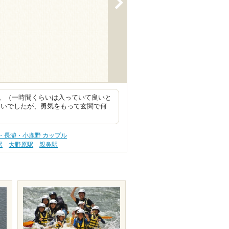
。（一時間くらいは入っていて良いと
まいでしたが、勇気をもって玄関で何
・長瀞・小鹿野 カップル
駅
大野原駅
親鼻駅