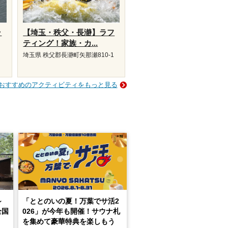
ラ
【埼玉・秩父・長瀞】ラフ
ティング！家族・カ...
埼玉県 秩父郡長瀞町矢那瀬810-1
おすすめのアクティビティをもっと見る
～
「ととのいの夏！万葉でサ活2
全国
026」が今年も開催！サウナ札
を集めて豪華特典を楽しもう