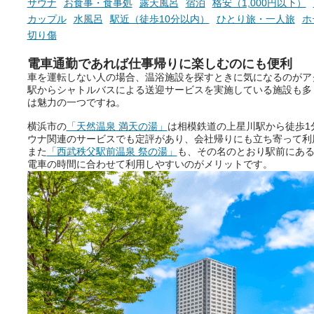
ニフティ温泉の「占いベンチ」
サウナ
お食事・食事処
露天風呂
宿泊
格安（1,000円以下）
は、そんなあなたの心のつぶや
カップル
水風呂
駅近（徒歩10分以内）
ひとり旅・一人旅
ホ
きをプロの占い師に相談するこ
切り傷
とができるサービスです。
電車通勤であれば仕事帰りに楽しむのにも便利
車を運転しない人の場合、温浴施設を探すときに気になるのがア
駅からシャトルバスによる送迎サービスを実施している施設も多
おふろパス会員様なら、この特
は魅力の一つですね。
別なひとときを「毎月10分無
料」でご利用いただけます。
横浜市の
「天然温泉 満天の湯」
は相模鉄道の上星川駅から徒歩1
ウナ関連のサービスでも定評があり、会社帰りにも立ち寄って利
また
「西武秩父駅前温泉 祭の湯」
も、その名のとおり駅前にあ
電車の時間に合わせて利用しやすいのがメリットです。
お湯で体がほぐれたら、次は占
い師さんとお話しして、心もほ
ぐしてみませんか？