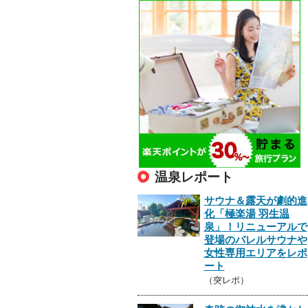
温泉レポート
サウナ＆露天が劇的進
化「極楽湯 羽生温
泉」！リニューアルで
登場のバレルサウナや
女性専用エリアをレポ
ート
（突レポ）