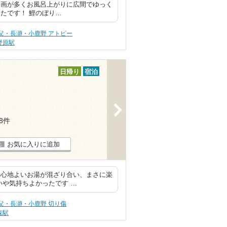
漫画が多くお風呂上がりに広間でゆっく
たです！ 鯉のぼり…
父・長瀞・小鹿野 アトピー
野原駅
日帰り
宿泊
>
18件
お気に入りに追加
、心地よいお湯が混ざり合い、まさに楽
いや気持ちよかったです …
父・長瀞・小鹿野 切り傷
森駅