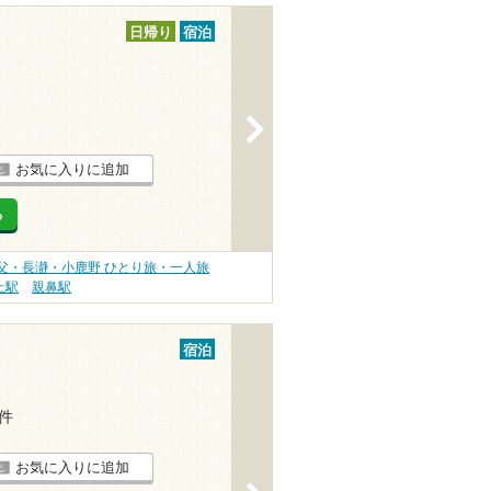
日帰り
宿泊
>
お気に入りに追加
る
父・長瀞・小鹿野 ひとり旅・一人旅
上駅
親鼻駅
宿泊
3件
お気に入りに追加
>