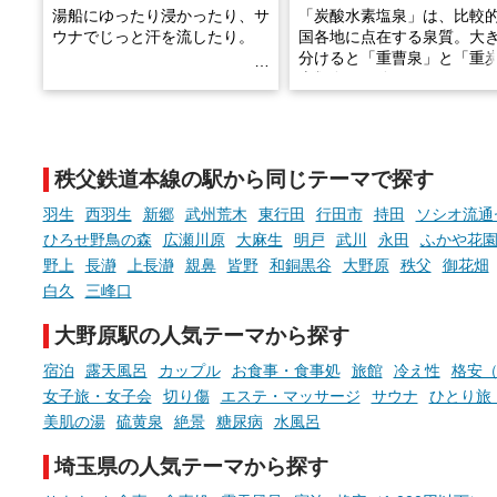
湯船にゆったり浸かったり、サ
「炭酸水素塩泉」は、比較
ウナでじっと汗を流したり。
国各地に点在する泉質。大
分けると「重曹泉」と「重
土類泉」に分かれます。
そんな「一人でぼんやり過ごす
また硫黄や鉄分などの特殊
時間」、ふだん後回しにしてい
が混ざり合うことで、複雑
た「これからのこと」や「ちょ
多様な個性を持つことも多
秩父鉄道本線の駅から同じテーマで探す
っとした悩み」が、頭に浮かん
す。
でくることはありませんか？
羽生
西羽生
新郷
武州荒木
東行田
行田市
持田
ソシオ流通
今回は筆者自ら入浴した中
ひろせ野鳥の森
広瀬川原
大麻生
明戸
武川
永田
ふかや花
ら、日本各地にある炭酸水
野上
長瀞
上長瀞
親鼻
皆野
和銅黒谷
大野原
秩父
御花畑
泉を12施設セレクト。すべ
お風呂でリラックスしているか
日帰り入浴可能で、源泉か
白久
三峰口
らこそ向き合える、大切な自分
しと泉質の良さにこだわり
の本音。
つ、万人におすすめしたい
大野原駅の人気テーマから探す
を厳選しました。
宿泊
露天風呂
カップル
お食事・食事処
旅館
冷え性
格安（
そんな心のつぶやきを、湯あが
りの温まった心のまま相談でき
女子旅・女子会
切り傷
エステ・マッサージ
サウナ
ひとり旅
たら素敵ですよね。
美肌の湯
硫黄泉
絶景
糖尿病
水風呂
埼玉県の人気テーマから探す