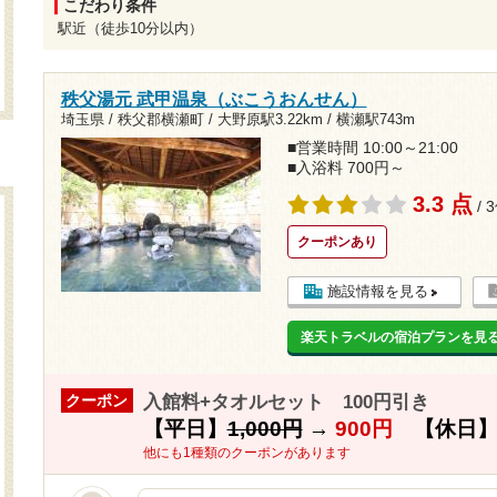
こだわり条件
駅近（徒歩10分以内）
秩父湯元 武甲温泉（ぶこうおんせん）
埼玉県 / 秩父郡横瀬町 /
大野原駅3.22km
/
横瀬駅743m
■営業時間 10:00～21:00
■入浴料 700円～
3.3 点
/ 
クーポンあり
施設情報を見る
楽天トラベルの宿泊プランを見
入館料+タオルセット 100円引き
クーポン
【平日】
1,000円
→
900円
【休日
他にも1種類のクーポンがあります