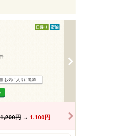
日帰り
宿泊
3件
>
お気に入りに追加
る
>
】
1,200円
→
1,100円