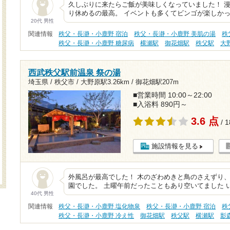
久しぶりに来たらご飯が美味しくなっていました！ 
り休めるの最高。 イベントも多くてビンゴが楽しかっ
20代 男性
関連情報
秩父・長瀞・小鹿野 宿泊
秩父・長瀞・小鹿野 美肌の湯
秩
秩父・長瀞・小鹿野 糖尿病
横瀬駅
御花畑駅
秩父駅
大
西武秩父駅前温泉 祭の湯
埼玉県 / 秩父市 /
大野原駅3.26km
/
御花畑駅207m
■営業時間 10:00～22:00
■入浴料 890円～
3.6 点
/ 
施設情報を見る
外風呂が最高でした！ 木のざわめきと鳥のさえずり
園でした。 土曜午前だったこともあり空いてました 
40代 男性
関連情報
秩父・長瀞・小鹿野 塩化物泉
秩父・長瀞・小鹿野 宿泊
秩
秩父・長瀞・小鹿野 冷え性
御花畑駅
秩父駅
横瀬駅
影