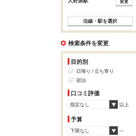
大野原駅
変更
沿線・駅を選択
検索条件を変更
目的別
日帰り / 立ち寄り
宿泊
口コミ評価
指定なし
以上
予算
下限なし
～