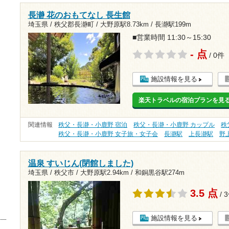
長瀞 花のおもてなし 長生館
埼玉県 / 秩父郡長瀞町 /
大野原駅8.73km
/
長瀞駅199m
■営業時間 11:30～15:30
- 点
/ 0件
施設情報を見る
楽天トラベルの宿泊プランを見
関連情報
秩父・長瀞・小鹿野 宿泊
秩父・長瀞・小鹿野 カップル
秩
秩父・長瀞・小鹿野 女子旅・女子会
長瀞駅
上長瀞駅
野
温泉 すいじん(閉館しました)
埼玉県 / 秩父市 /
大野原駅2.94km
/
和銅黒谷駅274m
3.5 点
/ 
施設情報を見る