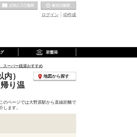
お気に入りの温泉
最近の履歴
ログイン
ID作成
グ
岩盤浴
、スーパー銭湯おすすめ
以内）
地図から探す
日帰り温
このページでは大野原駅から直線距離で
介します。