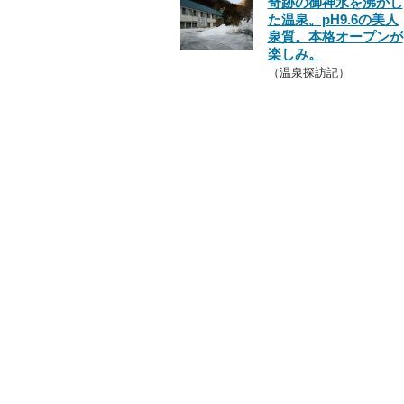
奇跡の御神水を沸かし
た温泉。pH9.6の美人
泉質。本格オープンが
楽しみ。
（温泉探訪記）