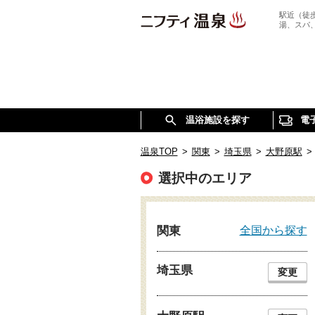
駅近（徒
湯、スパ
温浴施設を探す
電
温泉TOP
>
関東
>
埼玉県
>
大野原駅
>
選択中のエリア
全国から探す
関東
埼玉県
変更