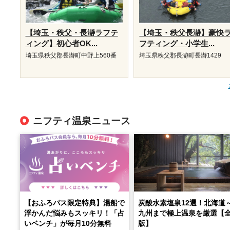
【埼玉・秩父・長瀞ラフテ
【埼玉・秩父長瀞】豪快
ィング】初心者OK...
フティング・小学生...
埼玉県秩父郡長瀞町中野上560番
埼玉県秩父郡長瀞町長瀞1429
ニフティ温泉ニュース
【おふろパス限定特典】湯船で
炭酸水素塩泉12選！北海道
浮かんだ悩みもスッキリ！「占
九州まで極上温泉を厳選【
いベンチ」が毎月10分無料
版】