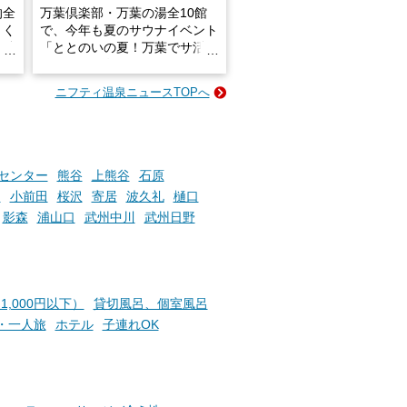
的全
万葉倶楽部・万葉の湯全10館
きく
で、今年も夏のサウナイベント
炭酸
「ととのいの夏！万葉でサ活2
026」が開催されます！
ニフティ温泉ニュースTOPへ
成分
2026年8月1日（土）～8月31
かつ
日（月）までの開催期間中は、
いで
サウナ飯やサウナドリンク、岩
盤浴の利用などで「万葉サウナ
札」を集めることで、オリジナ
センター
熊谷
上熊谷
石原
か
ルグッズや無料券などの特典と
園
小前田
桜沢
寄居
波久礼
樋口
素塩
交換可能。
影森
浦山口
武州中川
武州日野
て
け流
さらに、各館ではアロマロウリ
つ
ュやアウフグースなど、サウナ
施設
好きにはたまらない多彩なイベ
ントも予定されています。ぜひ
1,000円以下）
貸切風呂、個室風呂
チェックしてください！
・一人旅
ホテル
子連れOK
───
提供元：万葉倶楽部株式会社
【PR】
この記事は万葉倶楽部株式会社