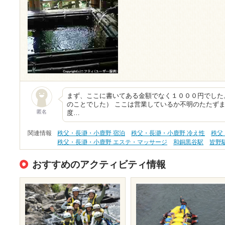
まず、ここに書いてある金額でなく１０００円でした
のことでした） ここは営業しているか不明のたたず
匿名
度…
関連情報
秩父・長瀞・小鹿野 宿泊
秩父・長瀞・小鹿野 冷え性
秩父
秩父・長瀞・小鹿野 エステ・マッサージ
和銅黒谷駅
皆野
おすすめのアクティビティ情報