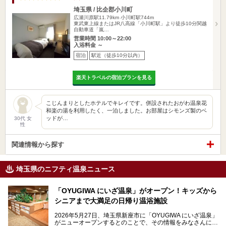
埼玉県 / 比企郡小川町
広瀬川原駅11.79km
小川町駅744m
東武東上線またはJR八高線「小川町駅」より徒歩10分関越
自動車道「嵐…
営業時間 10:00～22:00
入浴料金 ～
宿泊
駅近（徒歩10分以内）
楽天トラベルの宿泊プランを見る
こじんまりとしたホテルでキレイです。併設されたおがわ温泉花
和楽の湯を利用したく、一泊しました。お部屋はシモンズ製のベ
ッドが…
30代 女
性
関連情報から探す
埼玉県のニフティ温泉ニュース
「OYUGIWA にいざ温泉」がオープン！キッズから
シニアまで大満足の日帰り温浴施設
2026年5月27日、埼玉県新座市に「OYUGIWA にいざ温泉」
がニューオープンするとのことで、その情報をみなさんにい