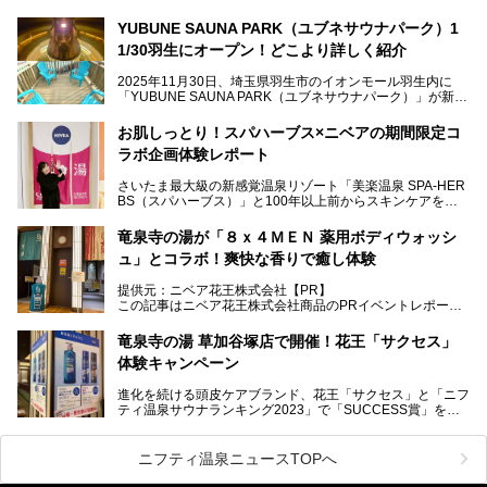
ち早くお伝えしようとひと足お先に取材訪問。
YUBUNE SAUNA PARK（ユブネサウナパーク）1
メインとなる黒湯の天然温泉や本格的なサウナをはじめ、4
1/30羽生にオープン！どこより詳しく紹介
種類のリラックスルームやお食事処、他施設とは一線を画す
キッズコーナーなど、施設の隅々までたっぷりとチェックし
2025年11月30日、埼玉県羽生市のイオンモール羽生内に
てきました！
「YUBUNE SAUNA PARK（ユブネサウナパーク）」が新規
オープン！
お肌しっとり！スパハーブス×ニベアの期間限定コ
今年の4月1日から楽久屋グループの一員となった「湯舞音
ラボ企画体験レポート
（ユブネ）」が新ブランド「YUBUNE SAUNA PARK」を立
ち上げました。
さいたま最大級の新感覚温泉リゾート「美楽温泉 SPA-HER
湯舞音らしいサウナにこだわった遊び心満点の"銭湯×屋外サ
BS（スパハーブス）」と100年以上前からスキンケアを考
ウナ"施設で、男女別のお風呂のほか、水着やサウナ着で楽
案してきた「ニベア」が、期間限定でコラボ企画を開催中。
しめる男女共用屋外サウナや飲食できるととのいスペースな
読者モデルやインスタグラマーとして活躍している、美容＆
ど、ユニークなポイントがいっぱい！
竜泉寺の湯が「８ｘ４ＭＥＮ 薬用ボディウォッシ
スパ大好きの畑瀬愛さんと取材してきました。
オープン前取材に行ってきましたので、早速どこより詳しく
ュ」とコラボ！爽快な香りで癒し体験
紹介しちゃいます！
───
提供元：ニベア花王株式会社【PR】
提供元：ニベア花王株式会社【PR】
この記事はニベア花王株式会社商品のPRイベントレポート
この記事はニベア花王株式会社商品のPRイベントレポート
記事です。
記事です。
竜泉寺の湯 草加谷塚店で開催！花王「サクセス」
ーーー
体験キャンペーン
注目のボディウォッシュアイテム「８ｘ４ＭＥＮ 薬用ボデ
ィウォッシュ」と「ニフティ温泉年間ランキング2021」で
進化を続ける頭皮ケアブランド、花王「サクセス」と「ニフ
全国総合2位にランクインした人気温浴施設「竜泉寺の湯 草
ティ温泉サウナランキング2023」で「SUCCESS賞」を獲
加谷塚店」がコラボイベントを期間限定で開催中ということ
得した人気温浴施設「竜泉寺の湯 草加谷塚店」がコラボイ
で早速訪問！
ベントを開催。
気になるその内容をチェックしてきました！
ニフティ温泉ニュースTOPへ
早速訪問し、気になるその内容を取材してきました！