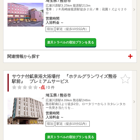
埼玉県 / 熊谷市
広瀬川原駅3.25km
籠原駅213m
電車：ＪＲ高崎線籠原駅徒歩２分／車：花園Ｉ.Cより２０
分：
営業時間
入浴料金 ～
宿泊
駅近（徒歩10分以内）
楽天トラベルの宿泊プランを見る
関連情報から探す
サウナ付鉱泉浴大浴場付 『ホテルグランワイズ熊谷
お気に入
駅前』 プレミアムサービス
りに追加
-点
/ 0 件
埼玉県 / 熊谷市
広瀬川原駅4.09km
熊谷駅246m
熊谷駅南口より徒歩2分。ロータリーからトヨタレンタカ
ー先突き当たりを…
営業時間
入浴料金 ～
宿泊
駅近（徒歩10分以内）
楽天トラベルの宿泊プランを見る