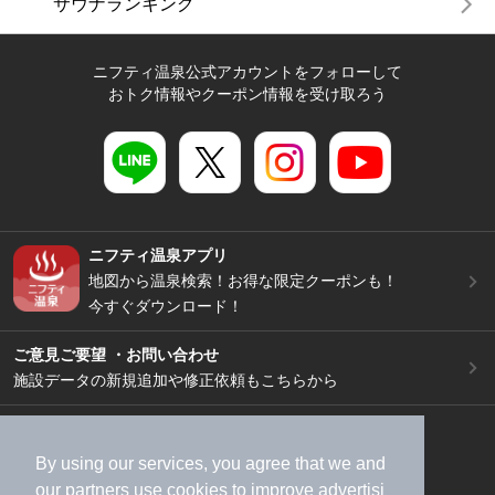
サウナランキング
ニフティ温泉公式アカウントをフォローして
おトク情報やクーポン情報を受け取ろう
ニフティ温泉アプリ
地図から温泉検索！お得な限定クーポンも！
今すぐダウンロード！
ご意見ご要望 ・お問い合わせ
施設データの新規追加や修正依頼もこちらから
スマートフォン
/
PC
加盟店募集（資料請求）
広告出稿のご案内
By using our services, you agree that we and
our
partners
use cookies to improve advertisi
利用規約
ライフスタイルMEMBERS+規約