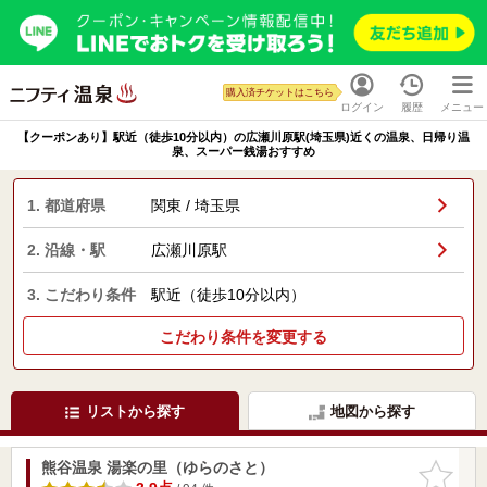
購入済チケットはこちら
ログイン
履歴
メニュー
【クーポンあり】駅近（徒歩10分以内）の広瀬川原駅(埼玉県)近くの温泉、日帰り温
泉、スーパー銭湯おすすめ
1. 都道府県
関東 / 埼玉県
2. 沿線・駅
広瀬川原駅
3. こだわり条件
駅近（徒歩10分以内）
こだわり条件を変更する
リストから探す
地図から探す
熊谷温泉 湯楽の里（ゆらのさと）
お気に入
りに追加