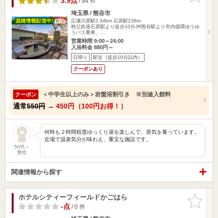
3.9点
/ 94 件
埼玉県 / 熊谷市
広瀬川原駅2.34km
石原駅238m
秩父鉄道石原駅より徒歩10分JR熊谷駅より市内循環ゆうゆ
うバス乗車、…
営業時間 9:00～24:00
入浴料金 880円～
日帰り
駅近（徒歩10分以内）
クーポンあり
＜中学生以上のみ＞岩盤浴割引き ※別途入館料
クーポン
通常
550円
→
450円（100円お得！）
何時も２時間程度ゆっくり湯を楽しんで、英気を養っています。
近場で温泉気分が味わえ、重宝な施設です。
50代～
男性
関連情報から探す
ホテルシティーフィールドかごはら
お気に入
りに追加
-点
/ 0 件