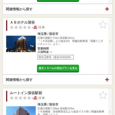
関連情報から探す
ＡＢホテル深谷
お気に入
りに追加
-点
/ 0 件
埼玉県 / 深谷市
広瀬川原駅7.71km
深谷駅181m
『ＪＲ深谷駅』より徒歩2分 関越自動車道『花園インタ
ーチェンジ』より…
営業時間
入浴料金 ～
宿泊
駅近（徒歩10分以内）
楽天トラベルの宿泊プランを見る
関連情報から探す
ルートイン深谷駅前
お気に入
りに追加
-点
/ 0 件
埼玉県 / 深谷市
広瀬川原駅7.76km
深谷駅155m
ＪＲ高崎線 深谷駅前北口より徒歩で３０秒／関越自動車
道 花園ＩＣより…