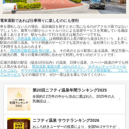
電車通勤であれば仕事帰りに楽しむのにも便利
車を運転しない人の場合、温浴施設を探すときに気になるのがアクセス面ではない
でしょうか。最寄りの駅からシャトルバスによる送迎サービスを実施している施設
も多くありますが、駅から歩いて行ける近さは魅力の一つですね。
横浜市の
「天然温泉 満天の湯」
は相模鉄道の上星川駅から徒歩1分という、まさに
駅前の日帰り温泉。サウナ関連のサービスでも定評があり、会社帰りにも立ち寄っ
て利用する人もみられます。
また
「西武秩父駅前温泉 祭の湯」
も、その名のとおり駅前にある温泉。秩父方面へ
の観光の際、帰りの電車の時間に合わせて利用しやすいのがメリットです。
広瀬川原駅の駅近（徒歩10分以内）の温泉、日帰り温泉、スーパー銭湯の中でも特
に人気があるのは、
熊谷温泉 湯楽の里（ゆらのさと）
、
ホテルシティーフィール
ドかごはら
、
サウナ付鉱泉浴大浴場付 『ホテルグランワイズ熊谷駅前』 プレミ
アムサービス
などの施設です。ぜひ一度は足を運んでみてください。
第20回ニフティ温泉年間ランキング2025
全国約2.2万件の中から頂点に選ばれた、2025年の人
気施設は…
ニフティ温泉 サウナランキング2026
おふろ好きユーザーの投票により、全国No.1サウナが