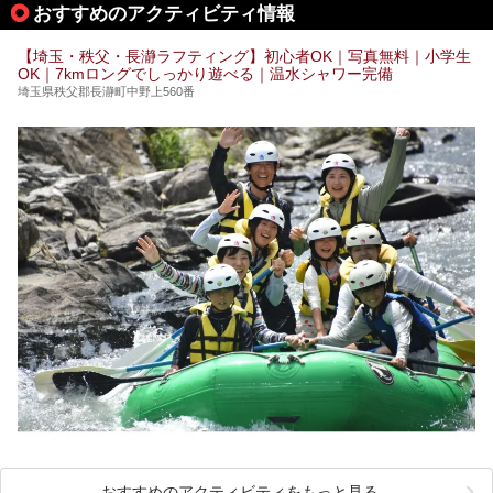
おすすめのアクティビティ情報
───
提供元：花王株式会社【PR】
この記事は花王株式会社商品のPRイベントレポート記事で
【埼玉・秩父・長瀞ラフティング】初心者OK｜写真無料｜小学生
す。
OK｜7kmロングでしっかり遊べる｜温水シャワー完備
埼玉県秩父郡長瀞町中野上560番
おすすめのアクティビティをもっと見る