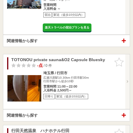
営業時間
入浴料金 ～
宿泊
駅近（徒歩10分以内）
楽天トラベルの宿泊プランを見る
関連情報から探す
TOTONOU private sauna&O2 Capsule Bluesky
お気に入
りに追加
-点
/ 0 件
埼玉県 / 行田市
広瀬川原駅10.30km
行田市駅30m
行田市駅から徒歩10秒
営業時間 11:00～22:00
入浴料金 2,500円～
日帰り
駅近（徒歩10分以内）
関連情報から探す
行田天然温泉 ハナホテル行田
お気に入