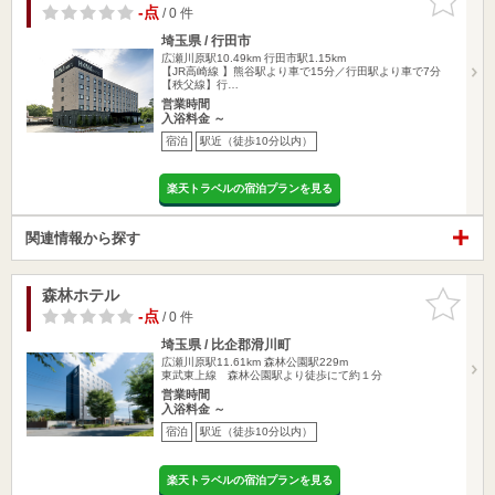
りに追加
-点
/ 0 件
埼玉県 / 行田市
広瀬川原駅10.49km
行田市駅1.15km
【JR高崎線 】熊谷駅より車で15分／行田駅より車で7分
【秩父線】行…
営業時間
入浴料金 ～
宿泊
駅近（徒歩10分以内）
楽天トラベルの宿泊プランを見る
関連情報から探す
森林ホテル
お気に入
りに追加
-点
/ 0 件
埼玉県 / 比企郡滑川町
広瀬川原駅11.61km
森林公園駅229m
東武東上線 森林公園駅より徒歩にて約１分
営業時間
入浴料金 ～
宿泊
駅近（徒歩10分以内）
楽天トラベルの宿泊プランを見る