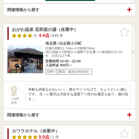
関連情報から探す
おがわ温泉 花和楽の湯（休業中）
お気に入
りに追加
4.4点
/ 645 件
埼玉県 / 比企郡小川町
広瀬川原駅11.74km
小川町駅764m
JR八高線小川町駅から国際十王交通バス熊谷駅行きで5
分、日赤入口下車…
営業時間 10:00～22:00
入浴料金 900円～
日帰り
駅近（徒歩10分以内）
外観も内装もかわいい～。静かでくつろげて、ちょうどいい感じ
です。 広～い露天は大好きな温度アツ目のお風呂もあり、湯の花
も…
～10代
女性
関連情報から探す
カワラホテル（休業中）
お気に入
りに追加
5.0点
/ 1 件