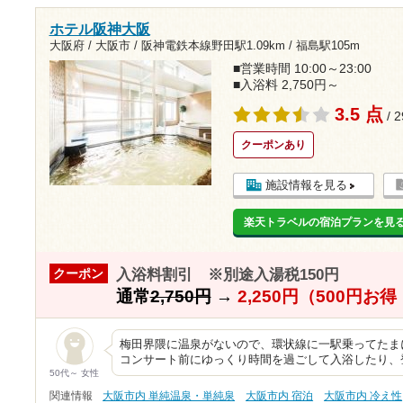
ホテル阪神大阪
大阪府 / 大阪市 /
阪神電鉄本線野田駅1.09km
/
福島駅105m
■営業時間 10:00～23:00
■入浴料 2,750円～
3.5 点
/ 
クーポンあり
施設情報を見る
楽天トラベルの宿泊プランを見
入浴料割引 ※別途入湯税150円
クーポン
通常
2,750円
→
2,250円（500円お
梅田界隈に温泉がないので、環状線に一駅乗ってたま
コンサート前にゆっくり時間を過ごして入浴したり、
50代～ 女性
関連情報
大阪市内 単純温泉・単純泉
大阪市内 宿泊
大阪市内 冷え性