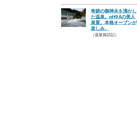
奇跡の御神水を沸かし
た温泉。pH9.6の美人
泉質。本格オープンが
楽しみ。
（温泉探訪記）