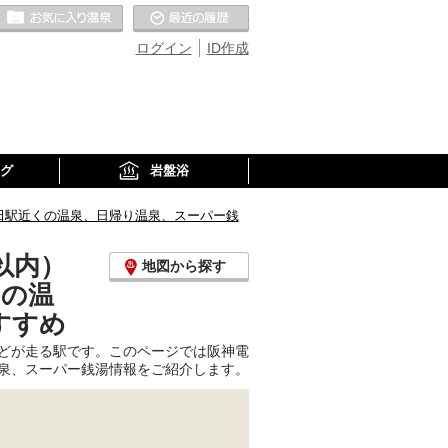
お気に入りの温泉
最近の履歴
ログイン
ID作成
グ
岩盤浴
田駅近くの温泉、日帰り温泉、スーパー銭
以内）
地図から探す
くの温
すすめ
どが走る駅です。このページでは阪神電
泉、スーパー銭湯情報をご紹介します。