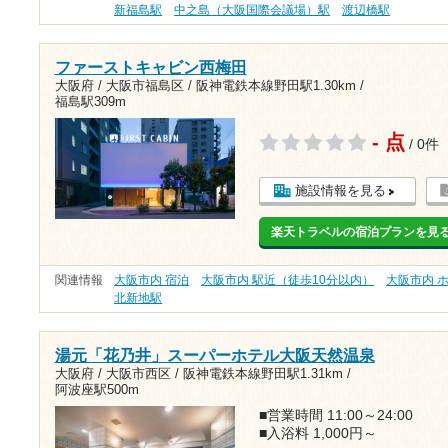
新福島駅
中之島（大阪国際会議場）駅
渡辺橋駅
ファーストキャビン西梅田
大阪府 / 大阪市福島区 /
阪神電鉄本線野田駅1.30km
/
福島駅309m
- 点
/ 0件
施設情報を見る
楽天トラベルの宿泊プランを見
関連情報
大阪市内 宿泊
大阪市内 駅近（徒歩10分以内）
大阪市内 
北新地駅
湯元「花乃井」スーパーホテル大阪天然温泉
大阪府 / 大阪市西区 /
阪神電鉄本線野田駅1.31km
/
阿波座駅500m
■営業時間 11:00～24:00
■入浴料 1,000円～