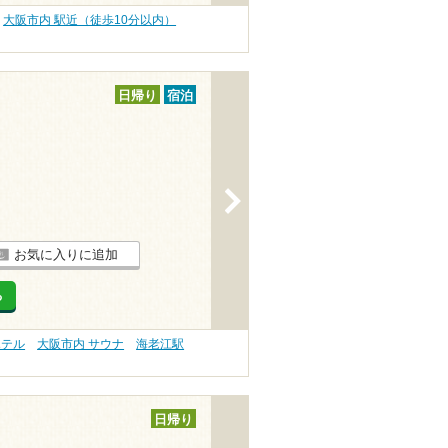
大阪市内 駅近（徒歩10分以内）
日帰り
宿泊
>
お気に入りに追加
る
ホテル
大阪市内 サウナ
海老江駅
日帰り