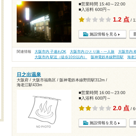
■営業時間 15:40～22:00
■入浴料 600円～
1.2 点
/ 
施設情報を見る
関連情報
大阪市内 子連れOK
大阪市内 ひとり旅・一人旅
大阪市内 格
大阪市内 駅近（徒歩10分以内）
阪神電鉄本線野田駅
海老
日之出温泉
大阪府 / 大阪市福島区 /
阪神電鉄本線野田駅312m
/
海老江駅433m
■営業時間 16:00～23:00
■入浴料 600円～
2.0 点
/ 
施設情報を見る