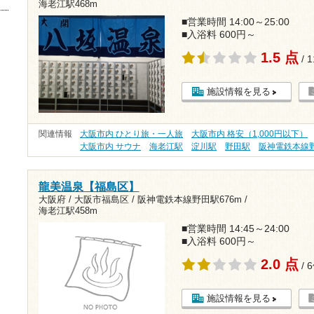
海老江駅468m
■営業時間 14:00～25:00
■入浴料 600円～
1.5 点
/ 
施設情報を見る
関連情報
大阪市内 ひとり旅・一人旅
大阪市内 格安（1,000円以下）
大阪市内 サウナ
海老江駅
淀川駅
野田駅
阪神電鉄本線
龍美温泉【福島区】
大阪府 / 大阪市福島区 /
阪神電鉄本線野田駅676m
/
海老江駅458m
■営業時間 14:45～24:00
■入浴料 600円～
2.0 点
/ 
施設情報を見る