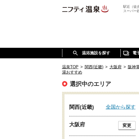
駅近（徒
スーパー
温浴施設を探す
電
温泉TOP
>
関西(近畿)
>
大阪府
>
阪神
湯おすすめ
選択中のエリア
全国から探す
関西(近畿)
大阪府
変更