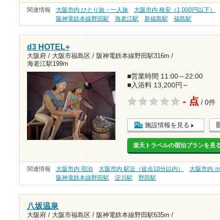
関連情報
大阪市内 ひとり旅・一人旅
大阪市内 格安（1,000円以下）
阪神電鉄本線野田駅
海老江駅
新福島駅
福島駅
d3 HOTEL+
大阪府 / 大阪市福島区 /
阪神電鉄本線野田駅316m
/
海老江駅199m
■営業時間 11:00～22:00
■入浴料 13,200円～
- 点
/ 0件
施設情報を見る
楽天トラベルの宿泊プランを見
関連情報
大阪市内 宿泊
大阪市内 駅近（徒歩10分以内）
大阪市内 
阪神電鉄本線野田駅
淀川駅
野田駅
八坂温泉
大阪府 / 大阪市福島区 /
阪神電鉄本線野田駅635m
/