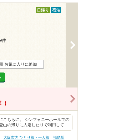
日帰り
宿泊
29件
>
お気に入りに追加
る
>
得！）
にこちらに。 シンフォニーホールでの
登山の帰りに入浴したりで利用して…
大阪市内 ひとり旅・一人旅
福島駅