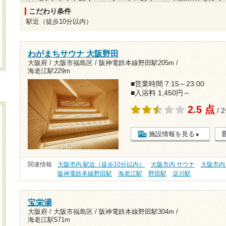
こだわり条件
駅近（徒歩10分以内）
わがまちサウナ 大阪野田
大阪府 / 大阪市福島区 /
阪神電鉄本線野田駅205m
/
海老江駅229m
■営業時間 7:15～23:00
■入浴料 1,450円～
2.5 点
/ 
施設情報を見る
関連情報
大阪市内 駅近（徒歩10分以内）
大阪市内 サウナ
大阪市内
阪神電鉄本線野田駅
海老江駅
野田駅
淀川駅
宝栄湯
大阪府 / 大阪市福島区 /
阪神電鉄本線野田駅304m
/
海老江駅571m