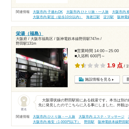
関連情報
大阪市内 子連れOK
大阪市内 ひとり旅・一人旅
大阪市内 格
大阪市内 駅近（徒歩10分以内）
海老江駅
淀川駅
阪神電
栄湯（福島）
大阪府 / 大阪市福島区 /
阪神電鉄本線野田駅747m
/
野田駅131m
■営業時間 14:00～25:00
■入浴料 600円～
1.9 点
/ 
施設情報を見る
大阪環状線の野田駅前にある銭湯です。本当は別の
先に発見したのでこちらに入る事にしました。外観は
匿名
関連情報
大阪市内 ひとり旅・一人旅
大阪市内 エステ・マッサージ
大阪市内 格安（1,000円以下）
野田駅
阪神電鉄本線野田