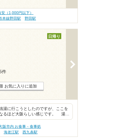
安（1,000円以下）
鉄本線野田駅
野田駅
日帰り
>
15件
お気に入りに追加
銭湯に行こうとしたのですが、ここを
なるほど大阪らしい感じです。 湯…
大阪市内 お食事・食事処
駅
海老江駅
西九条駅