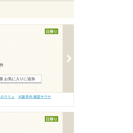
日帰り
>
2件
お気に入りに追加
 ロウリュ
大阪市内 個室サウナ
日帰り