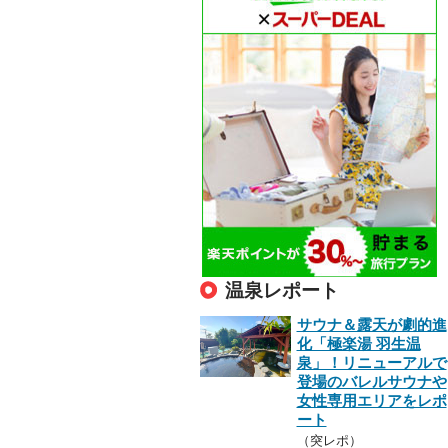
温泉レポート
サウナ＆露天が劇的進
化「極楽湯 羽生温
泉」！リニューアルで
登場のバレルサウナや
女性専用エリアをレポ
ート
（突レポ）