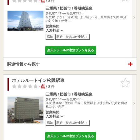
-点
/ 0 件
三重県 / 松阪市 / 香肌峡温泉
多気駅7.41km
松阪駅228m
松阪駅（北口：近鉄側）より徒歩2分、繁華街まで約10分
の好立地！伊勢…
営業時間
入浴料金 ～
宿泊
駅近（徒歩10分以内）
楽天トラベルの宿泊プランを見る
関連情報から探す
ホテルルートイン松阪駅東
お気に入
りに追加
-点
/ 0 件
三重県 / 松阪市 / 香肌峡温泉
多気駅7.54km
松阪駅436m
JR紀勢本線・近鉄山田線 松阪駅より徒歩約7分(近鉄側改
札口をご利用…
営業時間
入浴料金 ～
宿泊
駅近（徒歩10分以内）
楽天トラベルの宿泊プランを見る