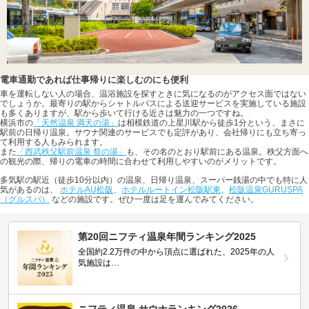
電車通勤であれば仕事帰りに楽しむのにも便利
車を運転しない人の場合、温浴施設を探すときに気になるのがアクセス面ではない
でしょうか。最寄りの駅からシャトルバスによる送迎サービスを実施している施設
も多くありますが、駅から歩いて行ける近さは魅力の一つですね。
横浜市の
「天然温泉 満天の湯」
は相模鉄道の上星川駅から徒歩1分という、まさに
駅前の日帰り温泉。サウナ関連のサービスでも定評があり、会社帰りにも立ち寄っ
て利用する人もみられます。
また
「西武秩父駅前温泉 祭の湯」
も、その名のとおり駅前にある温泉。秩父方面へ
の観光の際、帰りの電車の時間に合わせて利用しやすいのがメリットです。
多気駅の駅近（徒歩10分以内）の温泉、日帰り温泉、スーパー銭湯の中でも特に人
気があるのは、
ホテルAU松阪
、
ホテルルートイン松阪駅東
、
松阪温泉GURUSPA
（グルスパ）
などの施設です。ぜひ一度は足を運んでみてください。
第20回ニフティ温泉年間ランキング2025
全国約2.2万件の中から頂点に選ばれた、2025年の人
気施設は…