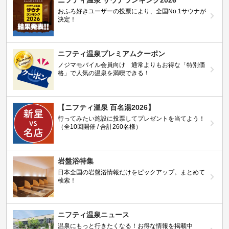
ニフティ温泉 サウナランキング2026
おふろ好きユーザーの投票により、全国No.1サウナが
決定！
ニフティ温泉プレミアムクーポン
ノジマモバイル会員向け 通常よりもお得な「特別価
格」で人気の温泉を満喫できる！
【ニフティ温泉 百名湯2026】
行ってみたい施設に投票してプレゼントを当てよう！
（全10回開催 / 合計260名様）
岩盤浴特集
日本全国の岩盤浴情報だけをピックアップ。まとめて
検索！
ニフティ温泉ニュース
温泉にもっと行きたくなる！お得な情報を掲載中