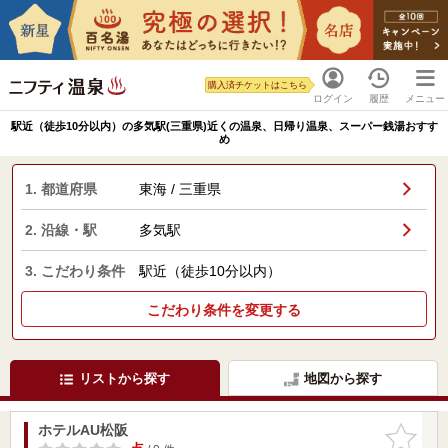
購入済チケットはこちら
ログイン
履歴
メニュー
駅近（徒歩10分以内）の多気駅(三重県)近くの温泉、日帰り温泉、スーパー銭湯おすす
め
1. 都道府県
東海 / 三重県
2. 沿線・駅
多気駅
3. こだわり条件
駅近（徒歩10分以内）
こだわり条件を変更する
リストから探す
地図から探す
ホテルAU松阪
お気に入
りに追加