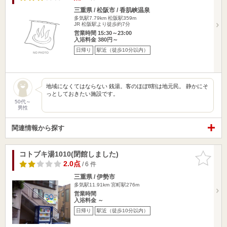
三重県 / 松阪市 / 香肌峡温泉
多気駅7.79km
松阪駅359m
JR 松阪駅より徒歩約7分
営業時間 15:30～23:00
入浴料金 380円～
日帰り
駅近（徒歩10分以内）
地域になくてはならない 銭湯。客のほぼ8割は地元民。 静かにそ
っとしておきたい施設です。
50代～
男性
関連情報から探す
コトブキ湯1010(閉館しました)
お気に入
りに追加
2.0点
/ 6 件
三重県 / 伊勢市
多気駅11.91km
宮町駅276m
営業時間
入浴料金 ～
日帰り
駅近（徒歩10分以内）