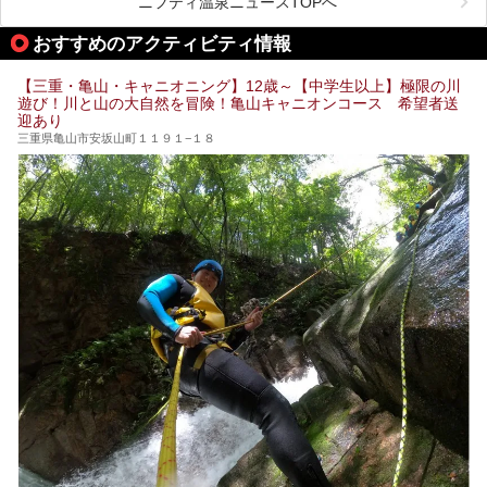
ニフティ温泉ニュースTOPへ
オススメ温泉・銭湯・スパ10ヶ所を紹介させていただきま
す。
おすすめのアクティビティ情報
【三重・亀山・キャニオニング】12歳～【中学生以上】極限の川
遊び！川と山の大自然を冒険！亀山キャニオンコース 希望者送
迎あり
三重県亀山市安坂山町１１９１−１８