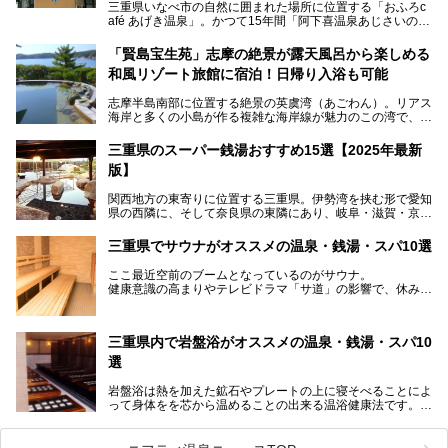
三重県いなべ市の自然に囲まれた場所に位置する「おふろc
afé あげき温泉」。かつて15年間「阿下喜温泉あじさいの
里」として親しまれてきた施設が、温泉、サウナ、食事、宿
泊が楽しめる施設として2024年4月に新しく生まれ変わりま
「賢島宝生苑」志摩の絶景が露天風呂から楽しめる
した！
和風リゾート旅館に宿泊！日帰り入浴も可能
三重県在住で温泉・サウナ好きな私もずっと行きたいと思っ
志摩半島南部に位置する絶景の英虞湾（あごわん）。リアス
ていた施設……。今回は、地元の方から観光客まで楽しめる
海岸と多くの小島が作る複雑な海岸線が魅力のこの湾で、最
「おふろcafé あげき温泉」をじっくりご紹介していきま
大の島である賢島の景勝地に建ち、お部屋からも露天風呂か
す。
らも英虞湾が一望できる人気の旅館「賢島宝生苑（かしこじ
三重県のスーパー銭湯おすすめ15選【2025年最新
まほうじょうえん）」をご紹介します。日帰り入浴もできま
版】
すよ！
関西地方の東寄りに位置する三重県。伊勢湾を挟む形で愛知
───
県の西隣に、そして奈良県の東隣にあり、岐阜・滋賀・京
提供元：賢島宝生苑【PR】
都・和歌山の各県とも接しています。
この記事は賢島宝生苑のPR記事です。
伊勢神宮を擁する伊勢志摩や、世界遺産に登録された熊野古
三重県でサウナがオススメの温泉・銭湯・スパ10選
道をはじめ、鳥羽水族館、忍者の里・伊賀、鈴鹿サーキッ
ト、松坂牛に伊勢海老……と、観光＆グルメの宝庫です。
ここ最近空前のブームとなっているのがサウナ。
東からも西からも訪れやすい三重県には、ハイクオリティな
健康意識の高まりやテレビドラマ「サ道」の影響で、休みの
スーパー銭湯がたくさん！お風呂も食事もコスパもいい、お
日には「サ活」を楽しむ人が増えています！
すすめ施設の数々をご紹介します。
そこで今回は、観光地としても人気の三重県でおすすめした
三重県内で岩盤浴がオススメの温泉・銭湯・スパ10
いサウナのある温泉や銭湯、スパをご紹介。
気軽に立ち寄れてリラックス効果の高いサウナで、日頃の疲
選
れをリフレッシュしませんか？
岩盤浴は熱を加えた鉱石やプレートの上に寝そべることによ
って身体をを芯から温めることの出来る温浴健康法です。じ
んわりと身体の内部を温めて発汗を促すことでリラックス効
果だけではなく、代謝が高まり健康や美容にも良い影響が期
待できます。今回はそんな岩盤浴にこだわった、三重県内の