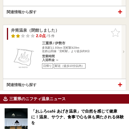
関連情報から探す
井筒温泉（閉館しました）
お気に入
りに追加
2.0点
/ 5 件
三重県 / 伊勢市
多気駅11.93km
宮町駅429m
近鉄山田線「宮町駅」より徒歩約8分
営業時間
入浴料金 ～
日帰り
駅近（徒歩10分以内）
関連情報から探す
三重県のニフティ温泉ニュース
「おふろcafé あげき温泉」で自然を感じて健康
に！温泉、サウナ、食事で心も体も満たされる体験
を