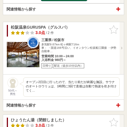
関連情報から探す
松阪温泉GURUSPA（グルスパ）
お気に入
りに追加
3.0点
/ 2 件
三重県 / 松阪市
多気駅9.67km
松ヶ崎駅716m
車： ・国道166号沿い、イオンタウン松坂船江隣接 ・伊勢
自動車…
営業時間 10:00～24:00
入浴料金 980円～
日帰り
駅近（徒歩10分以内）
オープン2日目に行ったので、当たり前だが綺麗な施設。サウナ
のオートロウリュは、1時間に3回で直後は自動で熱波を吹き付け
てく…
50代～
男性
関連情報から探す
ひょうたん湯（閉館しました）
お気に入
りに追加
3.0点
/ 3 件