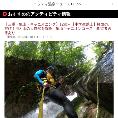
待できます。今回はそんな岩盤浴にこだわった、三重県内の
ニフティ温泉ニュースTOPへ
オススメ温泉・銭湯・スパ10ヶ所を紹介させていただきま
す。
おすすめのアクティビティ情報
【三重・亀山・キャニオニング】12歳～【中学生以上】極限の川
遊び！川と山の大自然を冒険！亀山キャニオンコース 希望者送
迎あり
三重県亀山市安坂山町１１９１−１８