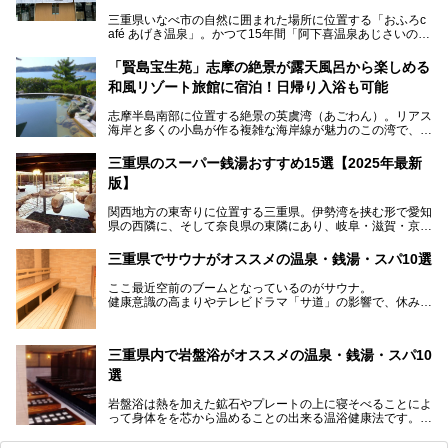
三重県いなべ市の自然に囲まれた場所に位置する「おふろc
afé あげき温泉」。かつて15年間「阿下喜温泉あじさいの
里」として親しまれてきた施設が、温泉、サウナ、食事、宿
泊が楽しめる施設として2024年4月に新しく生まれ変わりま
「賢島宝生苑」志摩の絶景が露天風呂から楽しめる
した！
和風リゾート旅館に宿泊！日帰り入浴も可能
三重県在住で温泉・サウナ好きな私もずっと行きたいと思っ
志摩半島南部に位置する絶景の英虞湾（あごわん）。リアス
ていた施設……。今回は、地元の方から観光客まで楽しめる
海岸と多くの小島が作る複雑な海岸線が魅力のこの湾で、最
「おふろcafé あげき温泉」をじっくりご紹介していきま
大の島である賢島の景勝地に建ち、お部屋からも露天風呂か
す。
らも英虞湾が一望できる人気の旅館「賢島宝生苑（かしこじ
三重県のスーパー銭湯おすすめ15選【2025年最新
まほうじょうえん）」をご紹介します。日帰り入浴もできま
版】
すよ！
関西地方の東寄りに位置する三重県。伊勢湾を挟む形で愛知
───
県の西隣に、そして奈良県の東隣にあり、岐阜・滋賀・京
提供元：賢島宝生苑【PR】
都・和歌山の各県とも接しています。
この記事は賢島宝生苑のPR記事です。
伊勢神宮を擁する伊勢志摩や、世界遺産に登録された熊野古
三重県でサウナがオススメの温泉・銭湯・スパ10選
道をはじめ、鳥羽水族館、忍者の里・伊賀、鈴鹿サーキッ
ト、松坂牛に伊勢海老……と、観光＆グルメの宝庫です。
ここ最近空前のブームとなっているのがサウナ。
東からも西からも訪れやすい三重県には、ハイクオリティな
健康意識の高まりやテレビドラマ「サ道」の影響で、休みの
スーパー銭湯がたくさん！お風呂も食事もコスパもいい、お
日には「サ活」を楽しむ人が増えています！
すすめ施設の数々をご紹介します。
そこで今回は、観光地としても人気の三重県でおすすめした
三重県内で岩盤浴がオススメの温泉・銭湯・スパ10
いサウナのある温泉や銭湯、スパをご紹介。
気軽に立ち寄れてリラックス効果の高いサウナで、日頃の疲
選
れをリフレッシュしませんか？
岩盤浴は熱を加えた鉱石やプレートの上に寝そべることによ
って身体をを芯から温めることの出来る温浴健康法です。じ
んわりと身体の内部を温めて発汗を促すことでリラックス効
果だけではなく、代謝が高まり健康や美容にも良い影響が期