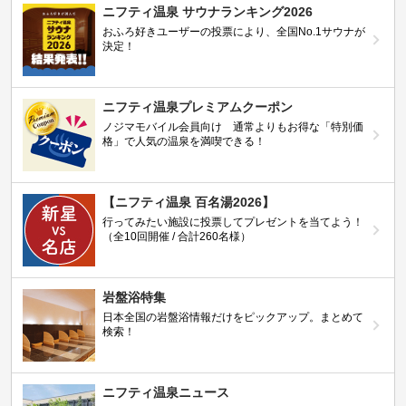
ニフティ温泉 サウナランキング2026
おふろ好きユーザーの投票により、全国No.1サウナが
決定！
ニフティ温泉プレミアムクーポン
ノジマモバイル会員向け 通常よりもお得な「特別価
格」で人気の温泉を満喫できる！
【ニフティ温泉 百名湯2026】
行ってみたい施設に投票してプレゼントを当てよう！
（全10回開催 / 合計260名様）
岩盤浴特集
日本全国の岩盤浴情報だけをピックアップ。まとめて
検索！
ニフティ温泉ニュース