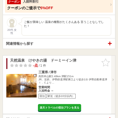
入館料割引
クーポン
クーポンのご提示で
5%OFF
ご飯が美味しい 温泉の種類がたくさんある 言うことなしでし
た！
20代 女
性
関連情報から探す
天然温泉 けやきの湯 ドーミーイン津
お気に入
りに追加
-点
/ 1 件
三重県 / 津市
高田本山駅2.48km
津駅151m
JR、近鉄、伊勢鉄道津駅東口より徒歩1分 伊勢自動車道津
Ｉ．Ｃより…
営業時間
入浴料金 ～
宿泊
駅近（徒歩10分以内）
楽天トラベルの宿泊プランを見る