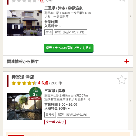
-点
/ 0 件
三重県 / 津市 / 榊原温泉
高田本山駅1.63km
一身田駅148m
ＪＲ 一身田駅前
営業時間
入浴料金 ～
宿泊
駅近（徒歩10分以内）
楽天トラベルの宿泊プランを見る
関連情報から探す
極楽湯 津店
お気に入
りに追加
4.6点
/ 208 件
三重県 / 津市
高田本山駅1.68km
白塚駅597m
近鉄名古屋線白塚駅より徒歩10分
営業時間 9:00～26:00
入浴料金 900円～
日帰り
駅近（徒歩10分以内）
クーポンあり