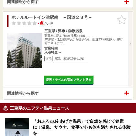
関連情報から探す
ホテルルートイン津駅南 －国道２３号－
お気に入
りに追加
-点
/ 0 件
三重県 / 津市 / 榊原温泉
高田本山駅2.78km
津駅445m
JR津駅・近鉄線津駅から徒歩6分。国道23号線沿い。県庁
前バス停まで…
営業時間
入浴料金 ～
宿泊
駅近（徒歩10分以内）
楽天トラベルの宿泊プランを見る
関連情報から探す
三重県のニフティ温泉ニュース
「おふろcafé あげき温泉」で自然を感じて健康
に！温泉、サウナ、食事で心も体も満たされる体験
を