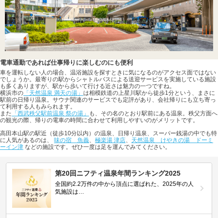
電車通勤であれば仕事帰りに楽しむのにも便利
車を運転しない人の場合、温浴施設を探すときに気になるのがアクセス面ではない
でしょうか。最寄りの駅からシャトルバスによる送迎サービスを実施している施設
も多くありますが、駅から歩いて行ける近さは魅力の一つですね。
横浜市の
「天然温泉 満天の湯」
は相模鉄道の上星川駅から徒歩1分という、まさに
駅前の日帰り温泉。サウナ関連のサービスでも定評があり、会社帰りにも立ち寄っ
て利用する人もみられます。
また
「西武秩父駅前温泉 祭の湯」
も、その名のとおり駅前にある温泉。秩父方面へ
の観光の際、帰りの電車の時間に合わせて利用しやすいのがメリットです。
高田本山駅の駅近（徒歩10分以内）の温泉、日帰り温泉、スーパー銭湯の中でも特
に人気があるのは、
味の宿 魚義
、
極楽湯 津店
、
天然温泉 けやきの湯 ドーミ
ーイン津
などの施設です。ぜひ一度は足を運んでみてください。
第20回ニフティ温泉年間ランキング2025
全国約2.2万件の中から頂点に選ばれた、2025年の人
気施設は…