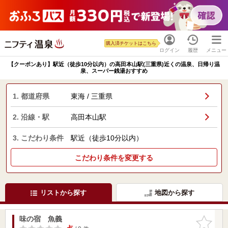
購入済チケットはこちら
ログイン
履歴
メニュー
【クーポンあり】駅近（徒歩10分以内）の高田本山駅(三重県)近くの温泉、日帰り温
泉、スーパー銭湯おすすめ
1. 都道府県
東海 / 三重県
2. 沿線・駅
高田本山駅
3. こだわり条件
駅近（徒歩10分以内）
こだわり条件を変更する
リストから探す
地図から探す
味の宿 魚義
お気に入
りに追加