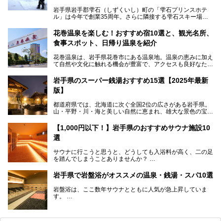
岩手県岩手郡雫石（しずくいし）町の「雫石プリンスホテ
ル」は今年で創業35周年。さらに隣接する雫石スキー場は
創業45周年。この冬はアプレスキー（フランス語で"スキー
の後"）の充実をはかり、テーマをSNOW（雪）＋NOVA
花巻温泉を楽しむ！おすすめ宿10選と、観光名所、
（新星）で「SNØVA（スノーヴァ）」としました！
食事スポット、日帰り温泉を紹介
スキーやスノボはもちろんのこと、スキーをしない人でも満
花巻温泉は、岩手県花巻市にある温泉地。温泉の恵みに加え
喫できるパウダースノーの雫石。というわけで、「雫石プリ
て自然や文化に触れる機会が豊富で、アクセスも良好なた
ンスホテル」にお出かけして楽しめるアクティビティや温泉
め、遠くに住んでいる方でも気軽に足を運べます。
をたっぷりレポートしちゃいます。
岩手県のスーパー銭湯おすすめ15選【2025年最新
この記事では、花巻温泉の魅力、おすすめの宿・注目すべき
───
版】
観光スポット・味わい深い食事処・気軽に立ち寄れる日帰り
提供元：株式会社西武・プリンスホテルズワールドワイド
温泉を順に紹介します。
【PR】
都道府県では、北海道に次ぐ全国2位の広さがある岩手県。
この記事は雫石プリンスホテルのPR記事です。
山・平野・川・海と美しい自然に恵まれ、雄大な景色の宝庫
花巻温泉での日常を忘れられる特別な体験を通じて、いつも
と言えます。山の幸・海の幸も豊富で、盛岡冷麺や前沢牛、
と違う思い出深い温泉旅行を満喫しましょう。
三陸の魚介類などの岩手グルメは全国に知られていますね。
【1,000円以下！】岩手県のおすすめサウナ施設10
大自然に囲まれた岩手県には、温泉が多く湧き出していま
選
す。今回は、岩手県でおすすめのスーパー銭湯をご紹介しま
す。
サウナに行こうと思うと、どうしても入浴料が高く、二の足
を踏んでしまうことありませんか？
そこで値段を抑えた格安でお風呂とサウナを満喫できる充実
岩手県で岩盤浴がオススメの温泉・銭湯・スパ10選
の施設を紹介します！
岩盤浴は、ここ数年サウナとともに人気が急上昇していま
サクッと、月何回もサウナを楽しみたい人にとってはピッタ
す。
リの場所ばかりなんですよ。
美容のほか、身体の疲れを取ったり心地よさを感じられたり
など、おすすめできるポイントばかりです。
この記事では岩手県にある1,000円以下のおすすめサウナ施
今回は、岩手県でおすすめの温泉、銭湯、スパにある岩盤浴
設を紹介していきます。