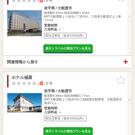
-点
/ 0 件
岩手県 / 大船渡市
綾里駅6.61km
陸前赤崎駅1.87km
BRT大船渡駅より徒歩にて約5分。三陸道大船渡ICより車
で10分
営業時間
入浴料金 ～
宿泊
駅近（徒歩10分以内）
楽天トラベルの宿泊プランを見る
関連情報から探す
ホテル福富
お気に入
りに追加
-点
/ 0 件
岩手県 / 大船渡市
綾里駅6.89km
陸前赤崎駅1.77km
BRT大船渡駅より徒歩5分/三陸縦貫自動車道・大船渡碁石
海岸I.Cよ…
営業時間
入浴料金 ～
宿泊
駅近（徒歩10分以内）
楽天トラベルの宿泊プランを見る