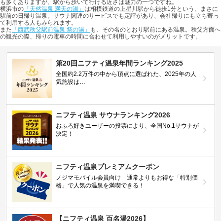
も多くありますが、駅から歩いて行ける近さは魅力の一つですね。
横浜市の
「天然温泉 満天の湯」
は相模鉄道の上星川駅から徒歩1分という、まさに
駅前の日帰り温泉。サウナ関連のサービスでも定評があり、会社帰りにも立ち寄っ
て利用する人もみられます。
また
「西武秩父駅前温泉 祭の湯」
も、その名のとおり駅前にある温泉。秩父方面へ
の観光の際、帰りの電車の時間に合わせて利用しやすいのがメリットです。
第20回ニフティ温泉年間ランキング2025
全国約2.2万件の中から頂点に選ばれた、2025年の人
気施設は…
ニフティ温泉 サウナランキング2026
おふろ好きユーザーの投票により、全国No.1サウナが
決定！
ニフティ温泉プレミアムクーポン
ノジマモバイル会員向け 通常よりもお得な「特別価
格」で人気の温泉を満喫できる！
【ニフティ温泉 百名湯2026】