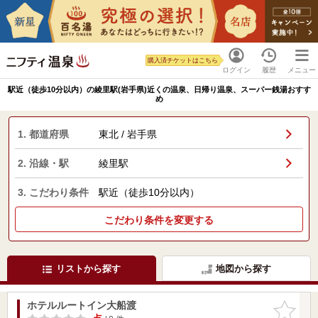
購入済チケットはこちら
ログイン
履歴
メニュー
駅近（徒歩10分以内）の綾里駅(岩手県)近くの温泉、日帰り温泉、スーパー銭湯おすす
め
1. 都道府県
東北 / 岩手県
2. 沿線・駅
綾里駅
3. こだわり条件
駅近（徒歩10分以内）
こだわり条件を変更する
リストから探す
地図から探す
ホテルルートイン大船渡
お気に入
りに追加