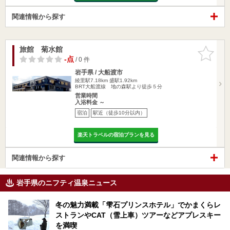
関連情報から探す
旅館 菊水館
お気に入
りに追加
-点
/ 0 件
岩手県 / 大船渡市
綾里駅7.18km
盛駅1.92km
BRT大船渡線 地の森駅より徒歩５分
営業時間
入浴料金 ～
宿泊
駅近（徒歩10分以内）
楽天トラベルの宿泊プランを見る
関連情報から探す
岩手県のニフティ温泉ニュース
冬の魅力満載「雫石プリンスホテル」でかまくらレ
ストランやCAT（雪上車）ツアーなどアプレスキー
を満喫