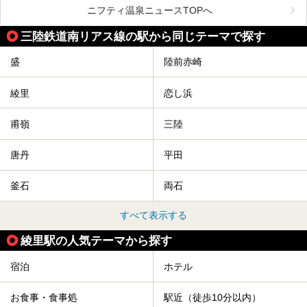
を紹介します！
ニフティ温泉ニュースTOPへ
温度も低めなので、暑いのが苦手な人でも大満足な施設です
よ。
三陸鉄道南リアス線の駅から同じテーマで探す
盛
陸前赤崎
綾里
恋し浜
甫嶺
三陸
唐丹
平田
釜石
両石
すべて表示する
綾里駅の人気テーマから探す
宿泊
ホテル
お食事・食事処
駅近（徒歩10分以内）