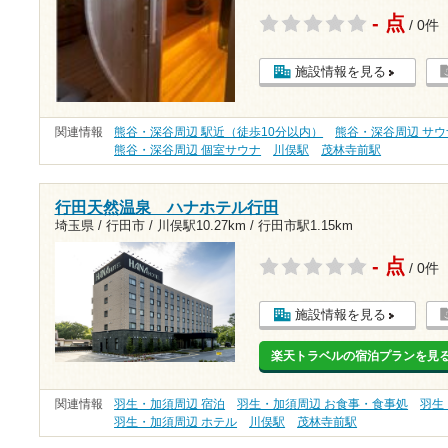
- 点
/ 0件
施設情報を見る
関連情報
熊谷・深谷周辺 駅近（徒歩10分以内）
熊谷・深谷周辺 サウ
熊谷・深谷周辺 個室サウナ
川俣駅
茂林寺前駅
行田天然温泉 ハナホテル行田
埼玉県 / 行田市 /
川俣駅10.27km
/
行田市駅1.15km
- 点
/ 0件
施設情報を見る
楽天トラベルの宿泊プランを見
関連情報
羽生・加須周辺 宿泊
羽生・加須周辺 お食事・食事処
羽生
羽生・加須周辺 ホテル
川俣駅
茂林寺前駅