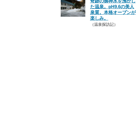
奇跡の御神水を沸かし
た温泉。pH9.6の美人
泉質。本格オープンが
楽しみ。
（温泉探訪記）