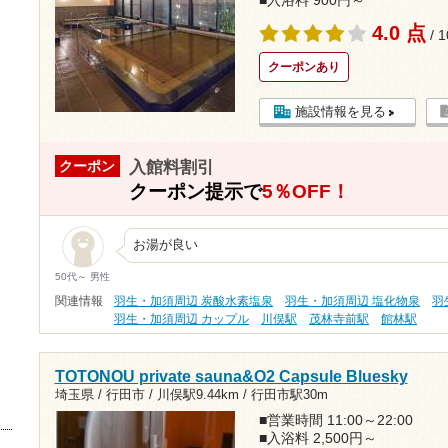
■入浴料 900円～
4.0 点
/ 
クーポンあり
施設情報を見る
入館料割引
クーポン
クーポン提示で
5％OFF！
お湯が良い
50代～ 男性
関連情報
羽生・加須周辺 炭酸水素塩泉
羽生・加須周辺 塩化物泉
羽
羽生・加須周辺 カップル
川俣駅
茂林寺前駅
館林駅
TOTONOU private sauna&O2 Capsule Bluesky
埼玉県 / 行田市 /
川俣駅9.44km
/
行田市駅30m
■営業時間 11:00～22:00
■入浴料 2,500円～