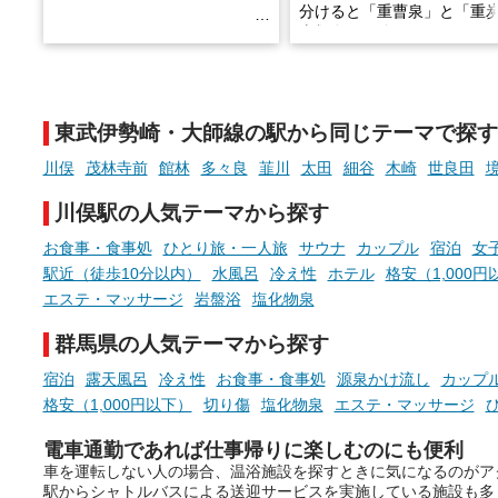
分けると「重曹泉」と「重
土類泉」に分かれます。
そんな「一人でぼんやり過ごす
また硫黄や鉄分などの特殊
時間」、ふだん後回しにしてい
が混ざり合うことで、複雑
た「これからのこと」や「ちょ
多様な個性を持つことも多
東武伊勢崎・大師線の駅から同じテーマで探す
っとした悩み」が、頭に浮かん
す。
でくることはありませんか？
川俣
茂林寺前
館林
多々良
韮川
太田
細谷
木崎
世良田
今回は筆者自ら入浴した中
ら、日本各地にある炭酸水
川俣駅の人気テーマから探す
泉を12施設セレクト。すべ
お風呂でリラックスしているか
日帰り入浴可能で、源泉か
お食事・食事処
ひとり旅・一人旅
サウナ
カップル
宿泊
女
らこそ向き合える、大切な自分
しと泉質の良さにこだわり
駅近（徒歩10分以内）
水風呂
冷え性
ホテル
格安（1,000円
の本音。
つ、万人におすすめしたい
エステ・マッサージ
岩盤浴
塩化物泉
を厳選しました。
そんな心のつぶやきを、湯あが
群馬県の人気テーマから探す
りの温まった心のまま相談でき
たら素敵ですよね。
宿泊
露天風呂
冷え性
お食事・食事処
源泉かけ流し
カップ
格安（1,000円以下）
切り傷
塩化物泉
エステ・マッサージ
電車通勤であれば仕事帰りに楽しむのにも便利
ニフティ温泉の「占いベンチ」
車を運転しない人の場合、温浴施設を探すときに気になるのがア
は、そんなあなたの心のつぶや
駅からシャトルバスによる送迎サービスを実施している施設も多
きをプロの占い師に相談するこ