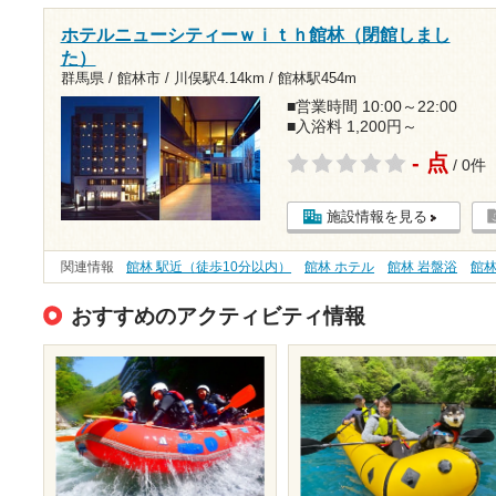
ホテルニューシティーｗｉｔｈ館林（閉館しまし
た）
群馬県 / 館林市 /
川俣駅4.14km
/
館林駅454m
■営業時間 10:00～22:00
■入浴料 1,200円～
- 点
/ 0件
施設情報を見る
関連情報
館林 駅近（徒歩10分以内）
館林 ホテル
館林 岩盤浴
館
おすすめのアクティビティ情報