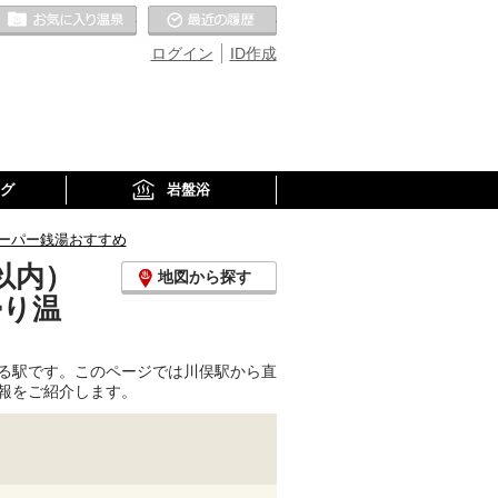
お気に入りの温泉
最近の履歴
ログイン
ID作成
グ
岩盤浴
ーパー銭湯おすすめ
以内）
地図から探す
帰り温
る駅です。このページでは川俣駅から直
報をご紹介します。