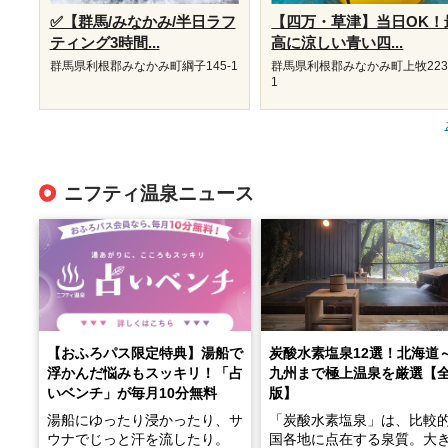
✅【群馬/みなかみ/半日ラフ
【四万・草津】当日OK！
ティング3時間...
高に涼しい青い四...
群馬県利根郡みなかみ町綱子145-1
群馬県利根郡みなかみ町上牧223
1
ニフティ温泉ニュース
【おふろパス限定特典】湯船で
炭酸水素塩泉12選！北海道
浮かんだ悩みもスッキリ！「占
九州まで極上温泉を厳選【
いベンチ」が毎月10分無料
版】
湯船にゆったり浸かったり、サ
「炭酸水素塩泉」は、比較
ウナでじっと汗を流したり。
国各地に点在する泉質。大