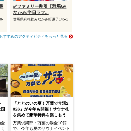
最
✅ファミリー割引【群馬/み
なかみ/半日ラフ...
0-
群馬県利根郡みなかみ町綱子145-1
おすすめのアクティビティをもっと見る
～
「ととのいの夏！万葉でサ活2
全国
026」が今年も開催！サウナ札
を集めて豪華特典を楽しもう
的全
万葉倶楽部・万葉の湯全10館
きく
で、今年も夏のサウナイベント