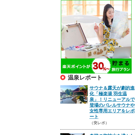
温泉レポート
サウナ＆露天が劇的進
化「極楽湯 羽生温
泉」！リニューアルで
登場のバレルサウナや
女性専用エリアをレポ
ート
（突レポ）