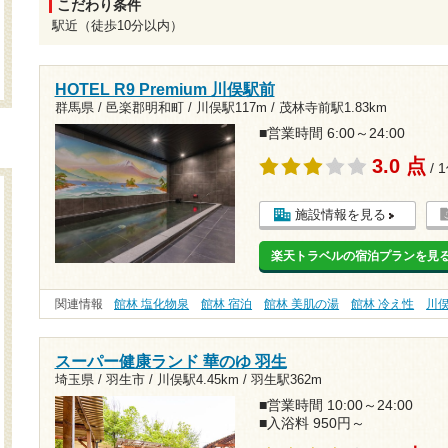
こだわり条件
駅近（徒歩10分以内）
HOTEL R9 Premium 川俣駅前
群馬県 / 邑楽郡明和町 /
川俣駅117m
/
茂林寺前駅1.83km
■営業時間 6:00～24:00
3.0 点
/ 
施設情報を見る
楽天トラベルの宿泊プランを見
関連情報
館林 塩化物泉
館林 宿泊
館林 美肌の湯
館林 冷え性
川
スーパー健康ランド 華のゆ 羽生
埼玉県 / 羽生市 /
川俣駅4.45km
/
羽生駅362m
■営業時間 10:00～24:00
■入浴料 950円～