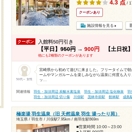
4.3 点
/ 
クーポンあり
施設情報を見る
入館料50円引き
クーポン
【平日】
950円
→
900円
【土日祝
他にも2種類のクーポンがあります
宮崎県から初めて遊びに来ました。フリータイムで朝
ームやマンガルームを楽しみながら温泉に何度も入り
50代～ 女性
ッ…
関連情報
羽生・加須周辺 炭酸水素塩泉
羽生・加須周辺 塩化物泉
羽
羽生・加須周辺 切り傷
川俣駅
茂林寺前駅
館林駅
成島
極楽湯 羽生温泉（旧 天然温泉 羽生 湯ったり苑）
埼玉県 / 羽生市 /
川俣駅7.95km
/
南羽生駅869m
■営業時間 10:00～23:00