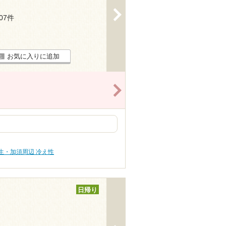
>
107件
お気に入りに追加
>
生・加須周辺 冷え性
日帰り