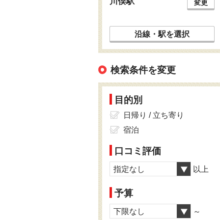
川俣駅
変更
沿線・駅を選択
検索条件を変更
目的別
日帰り / 立ち寄り
宿泊
口コミ評価
指定なし
以上
予算
下限なし
～