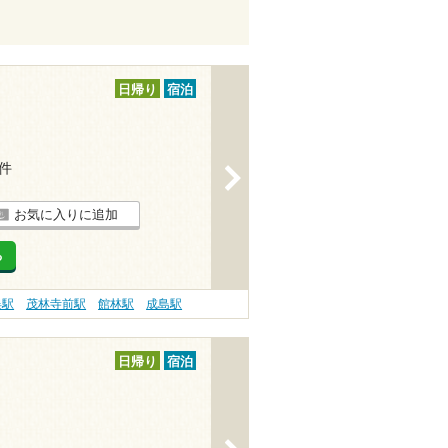
日帰り
宿泊
1件
>
お気に入りに追加
る
俣駅
茂林寺前駅
館林駅
成島駅
日帰り
宿泊
>