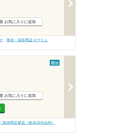
>
お気に入りに追加
ナ
熊谷・深谷周辺 ロウリュ
宿泊
>
お気に入りに追加
る
・加須周辺 駅近（徒歩10分以内）