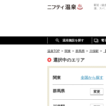
駅近（徒
湯、スパ
温浴施設を探す
電
温泉TOP
>
関東
>
群馬県
>
川俣駅
>
選択中のエリア
全国から探す
関東
群馬県
変更