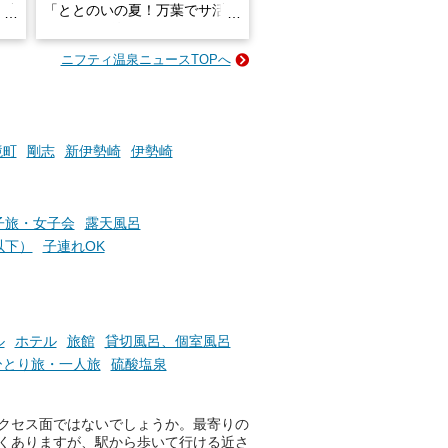
炭酸
「ととのいの夏！万葉でサ活2
026」が開催されます！
ニフティ温泉ニュースTOPへ
成分
2026年8月1日（土）～8月31
かつ
日（月）までの開催期間中は、
いで
サウナ飯やサウナドリンク、岩
盤浴の利用などで「万葉サウナ
札」を集めることで、オリジナ
境町
剛志
新伊勢崎
伊勢崎
か
ルグッズや無料券などの特典と
素塩
交換可能。
て
け流
さらに、各館ではアロマロウリ
子旅・女子会
露天風呂
つ
ュやアウフグースなど、サウナ
以下）
子連れOK
施設
好きにはたまらない多彩なイベ
ントも予定されています。ぜひ
チェックしてください！
───
ル
ホテル
旅館
貸切風呂、個室風呂
提供元：万葉倶楽部株式会社
ひとり旅・一人旅
硫酸塩泉
【PR】
この記事は万葉倶楽部株式会社
のPR記事です。
クセス面ではないでしょうか。最寄りの
くありますが、駅から歩いて行ける近さ