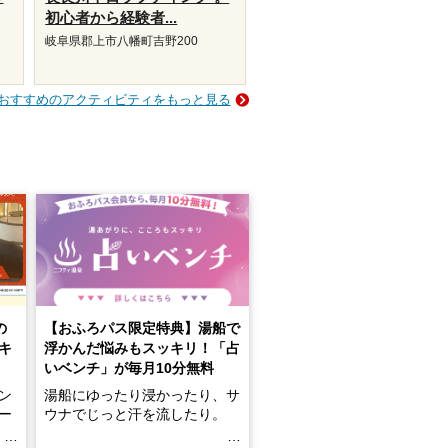
初心者から経験者...
岐阜県郡上市八幡町吉野200
おすすめのアクティビティをもっと見る
の
【おふろパス限定特典】湯船で
キ
浮かんだ悩みもスッキリ！「占
いベンチ」が毎月10分無料
ン
湯船にゆったり浸かったり、サ
ロー
ウナでじっと汗を流したり。
る