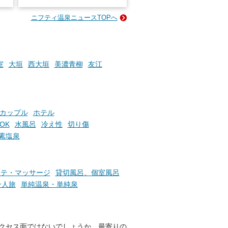
名
e-
ニフティ温泉ニュースTOPへ
い
そんな「一人でぼんやり過ごす
時間」、ふだん後回しにしてい
た「これからのこと」や「ちょ
っとした悩み」が、頭に浮かん
でくることはありませんか？
室
大垣
西大垣
美濃青柳
友江
お風呂でリラックスしているか
らこそ向き合える、大切な自分
カップル
ホテル
の本音。
OK
水風呂
冷え性
切り傷
素塩泉
そんな心のつぶやきを、湯あが
りの温まった心のまま相談でき
たら素敵ですよね。
ステ・マッサージ
貸切風呂、個室風呂
一人旅
単純温泉・単純泉
ニフティ温泉の「占いベンチ」
は、そんなあなたの心のつぶや
きをプロの占い師に相談するこ
とができるサービスです。
クセス面ではないでしょうか。最寄りの