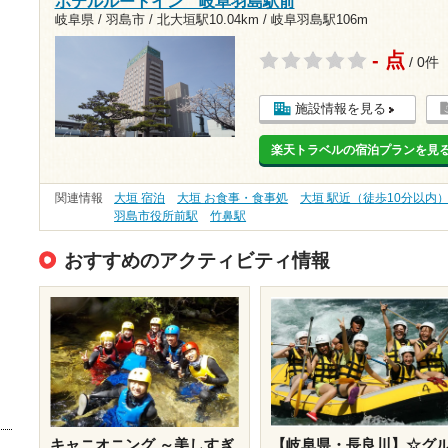
ホテルルートイン 岐阜羽島駅前
岐阜県 / 羽島市 /
北大垣駅10.04km
/
岐阜羽島駅106m
- 点
/ 0件
施設情報を見る
楽天トラベルの宿泊プランを見
関連情報
大垣 宿泊
大垣 お食事・食事処
大垣 駅近（徒歩10分以内
羽島市役所前駅
竹鼻駅
おすすめのアクティビティ情報
キャニオニング ～美しすぎ
【岐阜県・長良川】☆グ