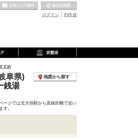
お気に入りの温泉
最近の履歴
ログイン
ID作成
グ
岩盤浴
すすめ
岐阜県)
地図から探す
ー銭湯
ページでは北大垣駅から直線距離で近い
ます。