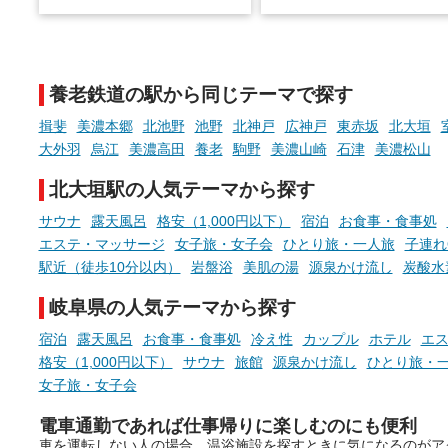
温泉で体を癒したあとに、占い
と、抽選で各回26（ふろ）
でこころもスッキリ──そんな
様（合計260名様）に選べる
新体験が楽しめる「占いベン
GIFT500円分をプレゼント
チ」を展開中♨
たします。
養老鉄道の駅から同じテーマで探す
手相やタロットなど気軽に楽し
める占いで、“ととのう”おふろ
揖斐
美濃本郷
北池野
池野
北神戸
広神戸
東赤坂
北大垣
時間を、もっと特別に。
大外羽
烏江
美濃高田
養老
駒野
美濃山崎
石津
美濃松山
北大垣駅の人気テーマから探す
サウナ
露天風呂
格安（1,000円以下）
宿泊
お食事・食事処
エステ・マッサージ
女子旅・女子会
ひとり旅・一人旅
子連れ
駅近（徒歩10分以内）
岩盤浴
美肌の湯
源泉かけ流し
炭酸水
岐阜県の人気テーマから探す
宿泊
露天風呂
お食事・食事処
冷え性
カップル
ホテル
エ
格安（1,000円以下）
サウナ
旅館
源泉かけ流し
ひとり旅・
女子旅・女子会
電車通勤であれば仕事帰りに楽しむのにも便利
車を運転しない人の場合、温浴施設を探すときに気になるのがア