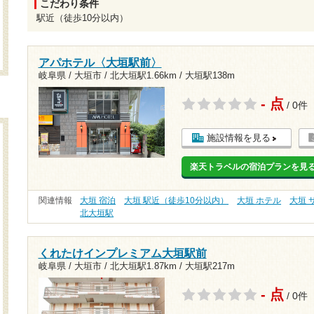
こだわり条件
駅近（徒歩10分以内）
アパホテル〈大垣駅前〉
岐阜県 / 大垣市 /
北大垣駅1.66km
/
大垣駅138m
- 点
/ 0件
施設情報を見る
楽天トラベルの宿泊プランを見
関連情報
大垣 宿泊
大垣 駅近（徒歩10分以内）
大垣 ホテル
大垣 
北大垣駅
くれたけインプレミアム大垣駅前
岐阜県 / 大垣市 /
北大垣駅1.87km
/
大垣駅217m
- 点
/ 0件