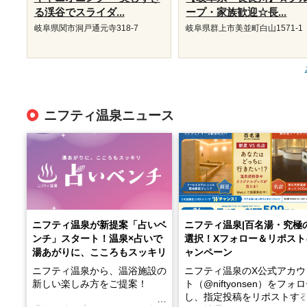
る渓谷でスライダ...
ープ・家族歓迎☆長...
岐阜県関市洞戸通元寺318-7
岐阜県群上市美並町白山1571-1
ニフティ温泉ニュース
ニフティ温泉が新提案「占いベ
ニフティ温泉|百名湯・究極
ンチ」スタート！温泉×占いで
選択！Xフォロー＆リポスト
湯あがりに、こころもスッキリ
ャンペーン
ニフティ温泉から、温浴施設の
ニフティ温泉のX公式アカウ
新しい楽しみ方をご提案！
ト（@niftyonsen）をフォ
し、指定投稿をリポストす