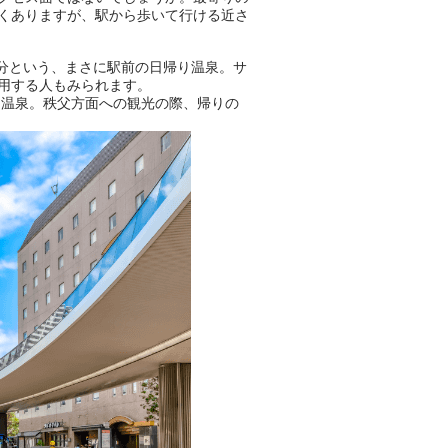
くありますが、駅から歩いて行ける近さ
分という、まさに駅前の日帰り温泉。サ
おふろパス会員様なら、この特
用する人もみられます。
別なひとときを「毎月10分無
る温泉。秩父方面への観光の際、帰りの
料」でご利用いただけます。
お湯で体がほぐれたら、次は占
い師さんとお話しして、心もほ
ぐしてみませんか？