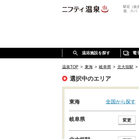
駅近（徒
湯、スパ
温浴施設を探す
電
温泉TOP
>
東海
>
岐阜県
>
北大垣駅
>
選択中のエリア
全国から探す
東海
岐阜県
変更