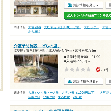
施設情報を見る
楽天トラベルの宿泊プランを見
関連情報
大垣 宿泊
大垣 駅近（徒歩10分以内）
大垣 ホテル
大垣 
北大垣駅
介護予防施設「ばらの里」
岐阜県 / 安八郡神戸町 /
北大垣駅4.79km
/
広神戸駅721m
■営業時間 9:00～21:00
■入浴料 440円～
- 点
/ 1件
施設情報を見る
関連情報
大垣 ひとり旅・一人旅
大垣 格安（1,000円以下）
大垣 駅
広神戸駅
北神戸駅
東赤坂駅
池野駅