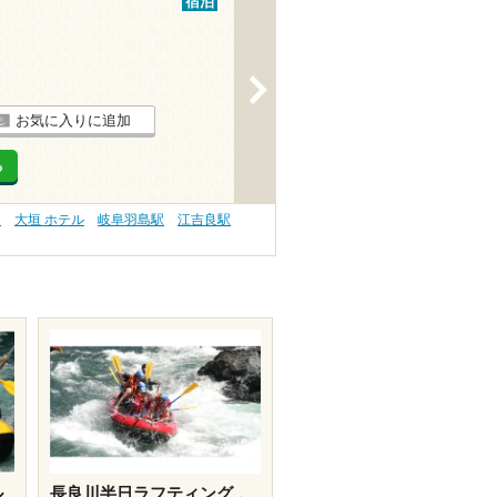
宿泊
>
お気に入りに追加
る
）
大垣 ホテル
岐阜羽島駅
江吉良駅
ル
長良川半日ラフティング 。