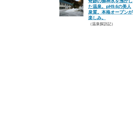
奇跡の御神水を沸かし
た温泉。pH9.6の美人
泉質。本格オープンが
楽しみ。
（温泉探訪記）