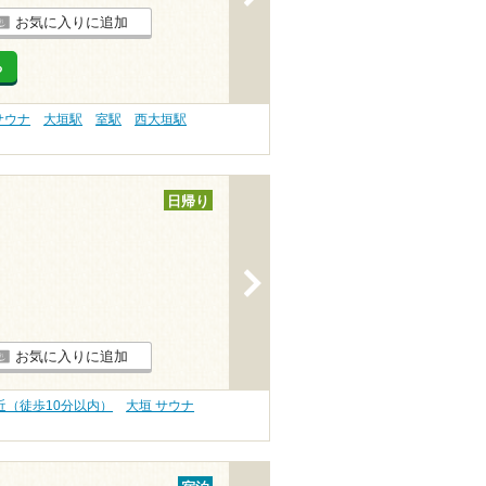
お気に入りに追加
る
サウナ
大垣駅
室駅
西大垣駅
日帰り
>
お気に入りに追加
近（徒歩10分以内）
大垣 サウナ