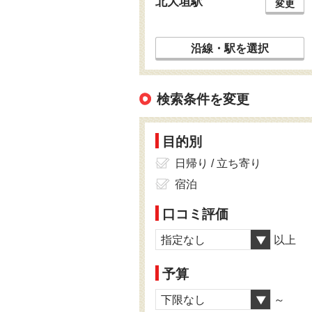
北大垣駅
変更
沿線・駅を選択
検索条件を変更
目的別
日帰り / 立ち寄り
宿泊
口コミ評価
指定なし
以上
予算
下限なし
～