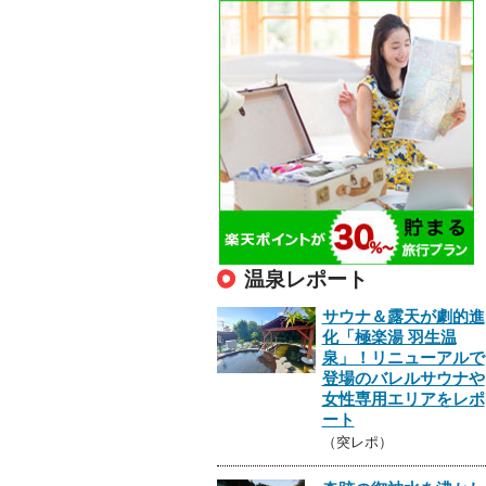
温泉レポート
サウナ＆露天が劇的進
化「極楽湯 羽生温
泉」！リニューアルで
登場のバレルサウナや
女性専用エリアをレポ
ート
（突レポ）