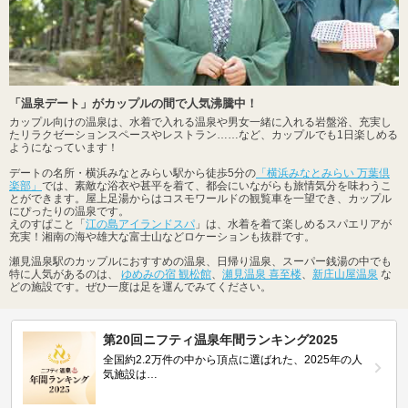
「温泉デート」がカップルの間で人気沸騰中！
カップル向けの温泉は、水着で入れる温泉や男女一緒に入れる岩盤浴、充実し
たリラクゼーションスペースやレストラン……など、カップルでも1日楽しめる
ようになっています！
デートの名所・横浜みなとみらい駅から徒歩5分の
「横浜みなとみらい 万葉倶
楽部」
では、素敵な浴衣や甚平を着て、都会にいながらも旅情気分を味わうこ
とができます。屋上足湯からはコスモワールドの観覧車を一望でき、カップル
にぴったりの温泉です。
えのすぱこと「
江の島アイランドスパ
」は、水着を着て楽しめるスパエリアが
充実！湘南の海や雄大な富士山などロケーションも抜群です。
瀬見温泉駅のカップルにおすすめの温泉、日帰り温泉、スーパー銭湯の中でも
特に人気があるのは、
ゆめみの宿 観松館
、
瀬見温泉 喜至楼
、
新庄山屋温泉
な
どの施設です。ぜひ一度は足を運んでみてください。
第20回ニフティ温泉年間ランキング2025
全国約2.2万件の中から頂点に選ばれた、2025年の人
気施設は…