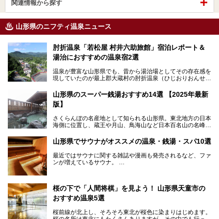
関連情報から探す
山形県のニフティ温泉ニュース
肘折温泉「若松屋 村井六助旅館」宿泊レポート＆
湯治におすすめの温泉宿2選
温泉が豊富な山形県でも、昔から湯治場としてその存在感を
現していたのが最上郡大蔵村の肘折温泉（ひじおりおんせ
ん）です。
今回はその肘折温泉の「若松屋 村井六助旅館」に宿泊した
山形県のスーパー銭湯おすすめ14選 【2025年最新
体験レポートとおすすめの温泉宿を2軒ご紹介します。
版】
鄙びた風情があり、源泉掛け流しの旅館も多い肘折温泉は、
じっくり名湯に浸かって癒されたい方にぴったりの温泉地で
さくらんぼの名産地として知られる山形県。東北地方の日本
す。
海側に位置し、蔵王や月山、鳥海山など日本百名山の名峰や
最上川が彩る、自然の美しい地域です。かの松尾芭蕉は「奥
の細道」全行程の1/3にあたる期間を山形県で過ごしたとい
山形県でサウナがオススメの温泉・銭湯・スパ10選
われることからも、山形の深い魅力がうかがえます。
山形県はまた、県内全域に多様な温泉があり、35ある市町
最近ではサウナに関する雑誌や漫画も発売されるなど、ファ
村のすべてで温泉が湧いているという温泉県。そんな山形県
ンが増えているサウナ。
でぜひチェックしたいスーパー銭湯をご紹介します。
しかしサウナは一口にサウナと言っても、ドライサウナ、ス
チームサウナ、塩サウナなどが存在し、施設によって様々な
桜の下で「人間将棋」を見よう！ 山形県天童市の
こだわりを持つ施設も増えています。
おすすめ温泉5選
今回はそんな今話題のサウナが楽しめる、山形県内にあるオ
ススメ温泉・銭湯・スパを10件まとめてご紹介します。
桜前線が北上し、そろそろ東北が桜色に染まりはじめます。
桜の名所は東北にもたくさんありますが、その中でも行って