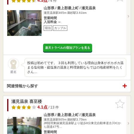
4.5点
/ 4 件
山形県 / 最上郡最上町 / 瀬見温泉
瀬見温泉駅465m
鵜杉駅3.61km
営業時間
入浴料金 ～
宿泊
カップル
楽天トラベルの宿泊プランを見る
投稿は初めてです。 ３回も利用している理由は身体がポカポカ温
まる塩化物・硫塩泉の温泉と料理旅館ならではの地産材料をたく
さん…
匿名
関連情報から探す
瀬見温泉 喜至楼
お気に入
りに追加
4.1点
/ 13 件
山形県 / 最上郡最上町 / 瀬見温泉
瀬見温泉駅605m
鵜杉駅3.75km
JR陸羽東線瀬見温泉駅より徒歩8分東北自動車道古川ICか
ら国道47号…
営業時間