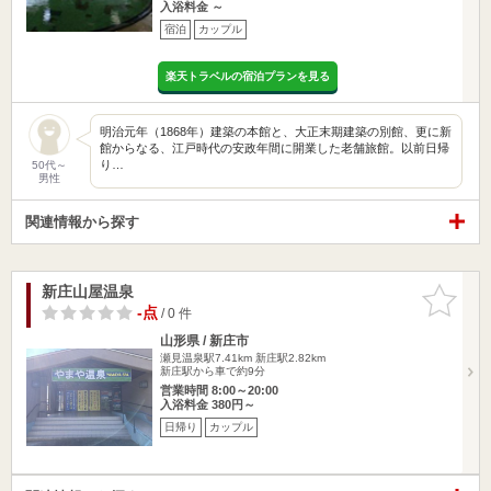
入浴料金 ～
宿泊
カップル
楽天トラベルの宿泊プランを見る
明治元年（1868年）建築の本館と、大正末期建築の別館、更に新
館からなる、江戸時代の安政年間に開業した老舗旅館。以前日帰
り…
50代～
男性
関連情報から探す
新庄山屋温泉
お気に入
りに追加
-点
/ 0 件
山形県 / 新庄市
瀬見温泉駅7.41km
新庄駅2.82km
新庄駅から車で約9分
営業時間 8:00～20:00
入浴料金 380円～
日帰り
カップル