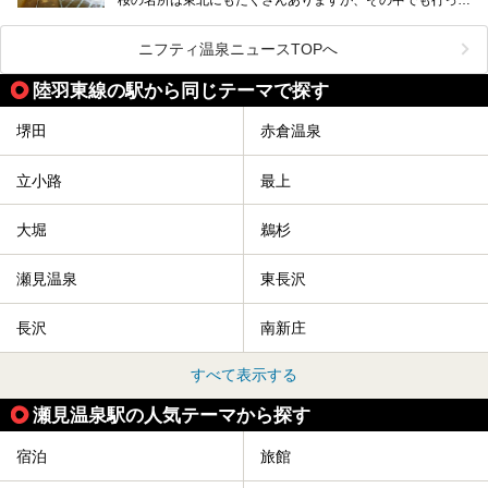
みたいのは、なんといっても山形県天童市の舞鶴山。
舞鶴山の山頂まで軽いハイキングの気分で登れば、そこでは
ニフティ温泉ニュースTOPへ
なんと「人間将棋」が行われているのです！
陸羽東線の駅から同じテーマで探す
「人間将棋」とは昭和31年から毎年春に山形県天童市で行
われている一大イベントで、甲冑や着物姿の武者に扮した人
間が将棋の駒となり、対局を行っているのです。
堺田
赤倉温泉
人気漫画「３月のライオン」の中でもこの人間将棋のシーン
が描かれ、「坊」こと二海堂氏の甲冑のあまりの似合いっぷ
立小路
最上
りに、思わず吹き出してしまった読者もいることでしょう。
2017年は4月22日（土）・23日（日）に舞鶴山の頂上で行
われます。また、23日は「天童百面指し」が行われ、人間
大堀
鵜杉
将棋終了後、小学生以上の一般市民がプロ棋士と対局するこ
とができます。
瀬見温泉
東長沢
天童市には温泉も多数あるので、桜と人間将棋を見た後はゆ
っくり温泉に浸かってはいかがでしょうか。
長沢
南新庄
今回は山形県天童市のおすすめ温泉をご紹介します！
すべて表示する
瀬見温泉駅の人気テーマから探す
宿泊
旅館