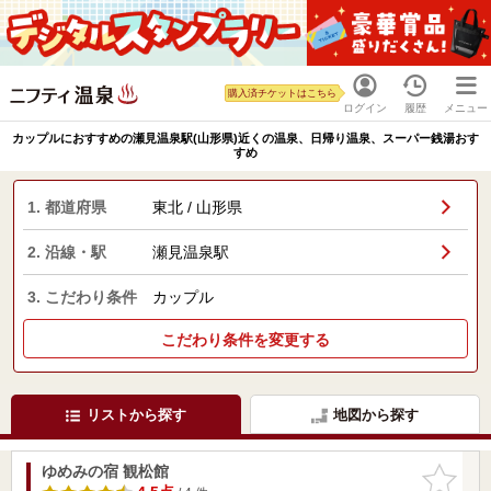
購入済チケットはこちら
ログイン
履歴
メニュー
カップルにおすすめの瀬見温泉駅(山形県)近くの温泉、日帰り温泉、スーパー銭湯おす
すめ
1. 都道府県
東北 / 山形県
2. 沿線・駅
瀬見温泉駅
3. こだわり条件
カップル
こだわり条件を変更する
リストから探す
地図から探す
ゆめみの宿 観松館
お気に入
りに追加