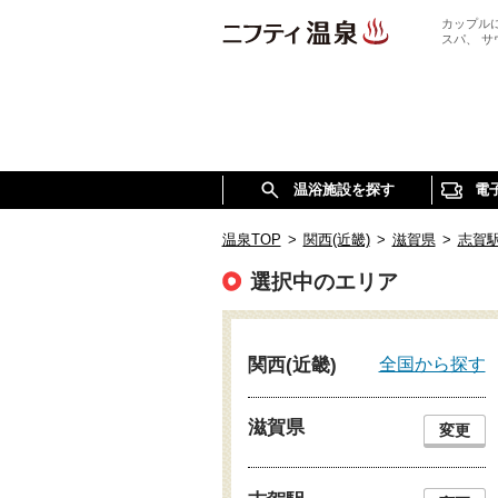
カップル
スパ、 
温浴施設を探す
電
温泉TOP
>
関西(近畿)
>
滋賀県
>
志賀
選択中のエリア
全国から探す
関西(近畿)
滋賀県
変更