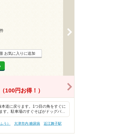
9件
>
お気に入りに追加
る
>
0円（100円お得！）
線本道に戻ります。1つ目の角をすぐに
ます。駐車場のすぐそばがドッグパ…
うふう）
大津市内 糖尿病
近江舞子駅