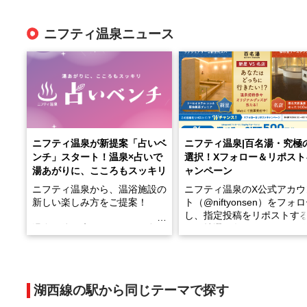
ニフティ温泉ニュース
ニフティ温泉が新提案「占いベ
ニフティ温泉|百名湯・究極
ンチ」スタート！温泉×占いで
選択！Xフォロー＆リポスト
湯あがりに、こころもスッキリ
ャンペーン
ニフティ温泉から、温浴施設の
ニフティ温泉のX公式アカウ
新しい楽しみ方をご提案！
ト（@niftyonsen）をフォ
し、指定投稿をリポストす
温泉で体を癒したあとに、占い
と、抽選で各回26（ふろ）
でこころもスッキリ──そんな
様（合計260名様）に選べる
新体験が楽しめる「占いベン
GIFT500円分をプレゼント
チ」を展開中♨
たします。
湖西線の駅から同じテーマで探す
手相やタロットなど気軽に楽し
める占いで、“ととのう”おふろ