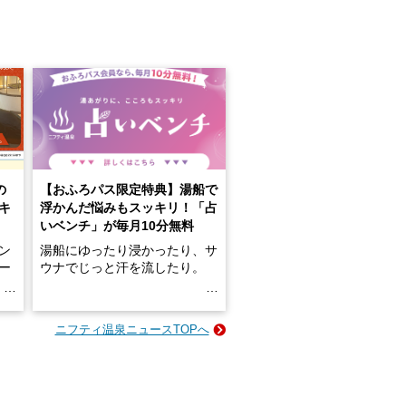
の
【おふろパス限定特典】湯船で
キ
浮かんだ悩みもスッキリ！「占
いベンチ」が毎月10分無料
ン
湯船にゆったり浸かったり、サ
ロー
ウナでじっと汗を流したり。
る
名
e-
ニフティ温泉ニュースTOPへ
い
そんな「一人でぼんやり過ごす
時間」、ふだん後回しにしてい
た「これからのこと」や「ちょ
っとした悩み」が、頭に浮かん
でくることはありませんか？