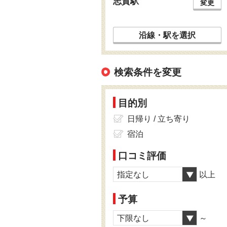
志賀駅
変更
沿線・駅を選択
検索条件を変更
目的別
日帰り / 立ち寄り
宿泊
口コミ評価
指定なし
以上
予算
下限なし
～