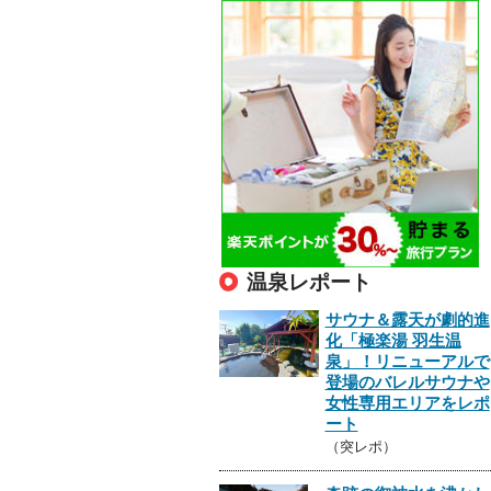
温泉レポート
サウナ＆露天が劇的進
化「極楽湯 羽生温
泉」！リニューアルで
登場のバレルサウナや
女性専用エリアをレポ
ート
（突レポ）