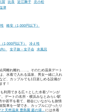
志賀
比良
近江舞子
北小松
塩津
お風呂でリラックスしているか
らこそ向き合える、大切な自分
え性
格安（1,000円以下）
の本音。
そんな心のつぶやきを、湯あが
りの温まった心のまま相談でき
（1,000円以下）
冷え性
たら素敵ですよね。
以内）
女子旅・女子会
水風呂
ニフティ温泉の「占いベンチ」
結局離れ離れ……。そのため温泉デート
は、そんなあなたの心のつぶや
は、水着で入れる温泉、男女一緒に入れ
きをプロの占い師に相談するこ
など、カップルでも1日楽しめる設備が
とができるサービスです。
ます！
でも利用できる広々とした水着ゾーンが
す。デートの名所・横浜みなとみらい駅
おふろパス会員様なら、この特
衣や甚平を着て、都会にいながらも旅情
別なひとときを「毎月10分無
観覧車を一望でき、カップルにぴったり
料」でご利用いただけます。
デと天然温泉 豊島園 庭の湯」
には水着