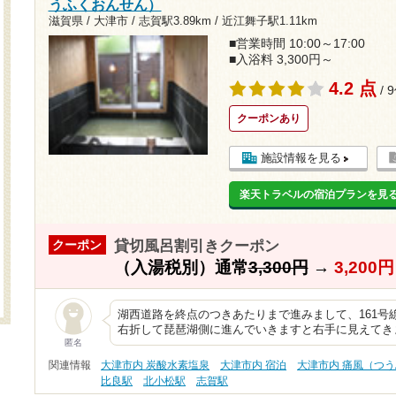
うふくおんせん）
滋賀県 / 大津市 /
志賀駅3.89km
/
近江舞子駅1.11km
■営業時間 10:00～17:00
■入浴料 3,300円～
4.2 点
/ 
クーポンあり
施設情報を見る
楽天トラベルの宿泊プランを見
貸切風呂割引きクーポン
クーポン
（入湯税別）通常
3,300円
→
3,20
湖西道路を終点のつきあたりまで進みまして、161号
右折して琵琶湖側に進んでいきますと右手に見えてき
匿名
関連情報
大津市内 炭酸水素塩泉
大津市内 宿泊
大津市内 痛風（つ
比良駅
北小松駅
志賀駅