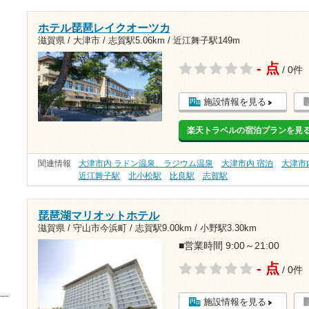
ホテル琵琶レイクオーツカ
滋賀県 / 大津市 /
志賀駅5.06km
/
近江舞子駅149m
- 点
/ 0件
施設情報を見る
楽天トラベルの宿泊プランを見
関連情報
大津市内 ラドン温泉、ラジウム温泉
大津市内 宿泊
大津市
近江舞子駅
北小松駅
比良駅
志賀駅
琵琶湖マリオットホテル
滋賀県 / 守山市今浜町 /
志賀駅9.00km
/
小野駅3.30km
■営業時間 9:00～21:00
- 点
/ 0件
施設情報を見る