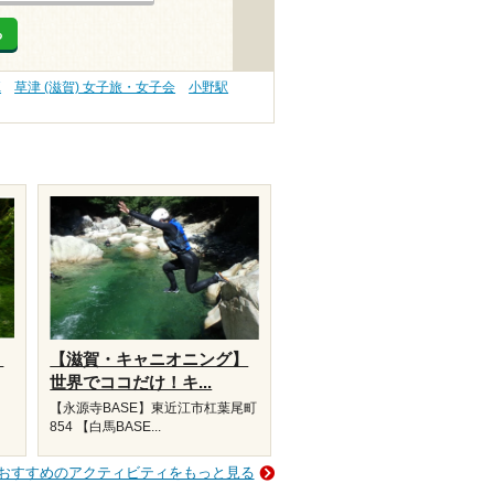
る
K
草津 (滋賀) 女子旅・女子会
小野駅
】
【滋賀・キャニオニング】
世界でココだけ！キ...
【永源寺BASE】東近江市杠葉尾町
854 【白馬BASE...
おすすめのアクティビティをもっと見る