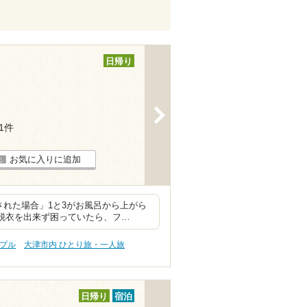
日帰り
>
31件
お気に入りに追加
された場合」1と3がお風呂から上がら
は脱衣を出来ず困っていたら、フ…
ップル
大津市内 ひとり旅・一人旅
日帰り
宿泊