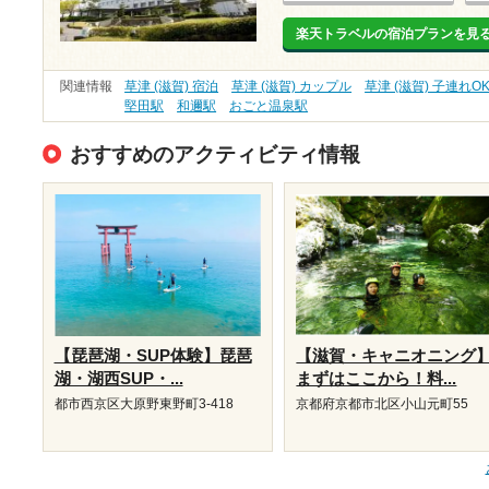
楽天トラベルの宿泊プランを見
関連情報
草津 (滋賀) 宿泊
草津 (滋賀) カップル
草津 (滋賀) 子連れO
堅田駅
和邇駅
おごと温泉駅
おすすめのアクティビティ情報
【琵琶湖・SUP体験】琵琶
【滋賀・キャニオニング
湖・湖西SUP・...
まずはここから！料...
都市西京区大原野東野町3-418
京都府京都市北区小山元町55