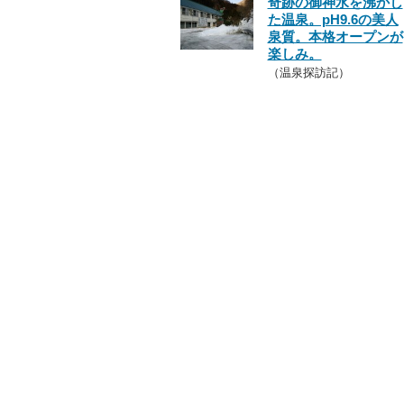
奇跡の御神水を沸かし
た温泉。pH9.6の美人
泉質。本格オープンが
楽しみ。
（温泉探訪記）