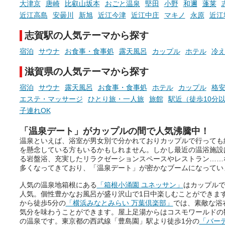
大津京
唐崎
比叡山坂本
おごと温泉
堅田
小野
和邇
蓬莱
時間を、もっと特別に。
近江高島
安曇川
新旭
近江今津
近江中庄
マキノ
永原
近江
志賀駅の人気テーマから探す
宿泊
サウナ
お食事・食事処
露天風呂
カップル
ホテル
冷
滋賀県の人気テーマから探す
宿泊
サウナ
露天風呂
お食事・食事処
ホテル
カップル
格安
エステ・マッサージ
ひとり旅・一人旅
旅館
駅近（徒歩10分
子連れOK
「温泉デート」がカップルの間で人気沸騰中！
温泉といえば、浴室が男女別で分かれておりカップルで行っても
を懸念している方もいるかもしれません。しかし最近の温浴施設
る岩盤浴、充実したリラクゼーションスペースやレストラン……
多くなってきており、「温泉デート」が密かなブームになってい
人気の温泉地箱根にある
「箱根小涌園 ユネッサン」
はカップル
人気。個性豊かなお風呂が盛り沢山で1日中楽しむことができま
から徒歩5分の
「横浜みなとみらい 万葉倶楽部」
では、素敵な浴
気分を味わうことができます。屋上足湯からはコスモワールドの
の温泉です。東京都の西武線「豊島園」駅より徒歩1分の
「バー