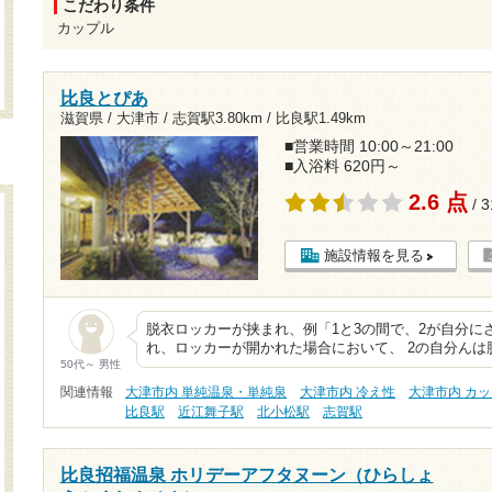
こだわり条件
カップル
比良とぴあ
滋賀県 / 大津市 /
志賀駅3.80km
/
比良駅1.49km
■営業時間 10:00～21:00
■入浴料 620円～
2.6 点
/ 
施設情報を見る
脱衣ロッカーが挟まれ、例「1と3の間で、2が自分に
れ、ロッカーが開かれた場合において、 2の自分ん
50代～ 男性
関連情報
大津市内 単純温泉・単純泉
大津市内 冷え性
大津市内 カ
比良駅
近江舞子駅
北小松駅
志賀駅
比良招福温泉 ホリデーアフタヌーン（ひらしょ