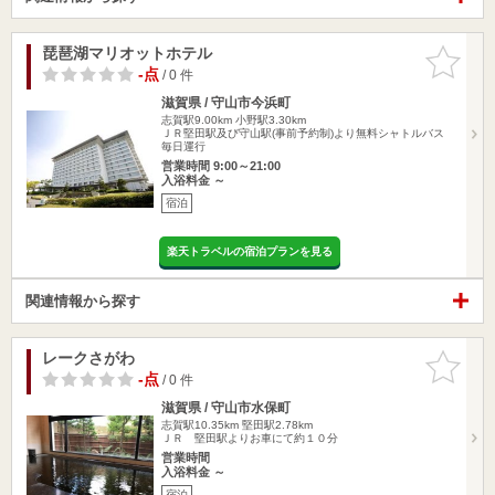
琵琶湖マリオットホテル
お気に入
りに追加
-点
/ 0 件
滋賀県 / 守山市今浜町
志賀駅9.00km
小野駅3.30km
ＪＲ堅田駅及び守山駅(事前予約制)より無料シャトルバス
毎日運行
営業時間 9:00～21:00
入浴料金 ～
宿泊
楽天トラベルの宿泊プランを見る
関連情報から探す
レークさがわ
お気に入
りに追加
-点
/ 0 件
滋賀県 / 守山市水保町
志賀駅10.35km
堅田駅2.78km
ＪＲ 堅田駅よりお車にて約１０分
営業時間
入浴料金 ～
宿泊