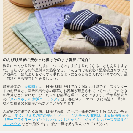
のんびり温泉に浸かった後はそのまま贅沢に宿泊！
温泉にのんびり浸かった後に、ついそのまま泊まりたくなることもありますよ
ね。宿泊できるお部屋付きの温泉なら、そんな時でも安心！温泉後はリラック
ス効果で、普段よりもぐっすり眠れるようになるとも言われていますので、是
非宿泊利用も検討してみましょう。
箱根湯本の
「天成園」
は、日帰り利用だけでなく宿泊も可能です。スタンダー
ドのお部屋と、露天風呂付きの豪華なお部屋が用意されているので、そのとき
の予算などに合わせ、ぴったりのお部屋を選ぶことができます。千葉県浦安市
の「
スパ＆ホテル 舞浜ユーラシア」
は、都心やテーマパークにも近く、和洋
様々な種類のお部屋から選ぶことができます。
志賀駅の宿泊できる温泉、日帰り温泉、スーパー銭湯の中でも特に人気がある
のは、
愛犬と泊まる湖畔の温泉リゾート びわ湖松の浦別邸
、
比良招福温泉 ホ
リデーアフタヌーン（ひらしょうふくおんせん）
、
ジェイホッパーズ琵琶湖ゲ
ストハウス
などの施設です。ぜひ一度は足を運んでみてください。