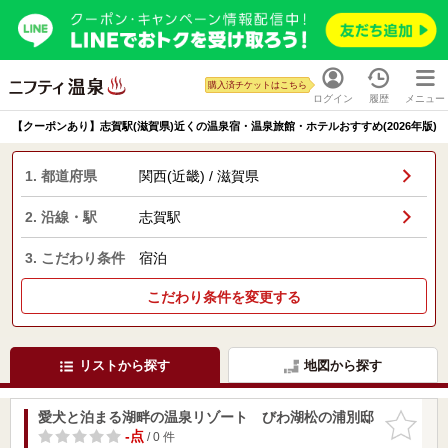
購入済チケットはこちら
ログイン
履歴
メニュー
【クーポンあり】志賀駅(滋賀県)近くの温泉宿・温泉旅館・ホテルおすすめ(2026年版)
1. 都道府県
関西(近畿) / 滋賀県
2. 沿線・駅
志賀駅
3. こだわり条件
宿泊
こだわり条件を変更する
リストから探す
地図から探す
愛犬と泊まる湖畔の温泉リゾート びわ湖松の浦別邸
お気に入
りに追加
-点
/ 0 件