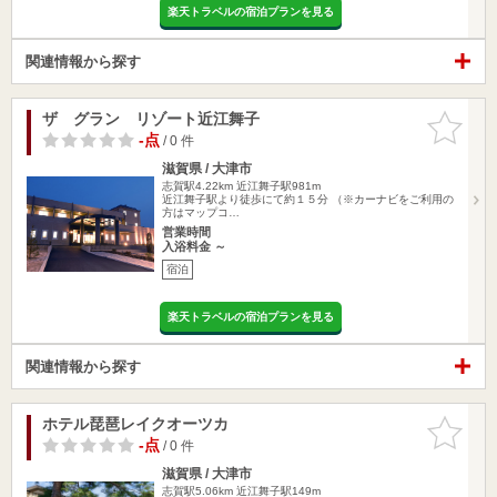
楽天トラベルの宿泊プランを見る
関連情報から探す
ザ グラン リゾート近江舞子
お気に入
りに追加
-点
/ 0 件
滋賀県 / 大津市
志賀駅4.22km
近江舞子駅981m
近江舞子駅より徒歩にて約１５分 （※カーナビをご利用の
方はマップコ…
営業時間
入浴料金 ～
宿泊
楽天トラベルの宿泊プランを見る
関連情報から探す
ホテル琵琶レイクオーツカ
お気に入
りに追加
-点
/ 0 件
滋賀県 / 大津市
志賀駅5.06km
近江舞子駅149m