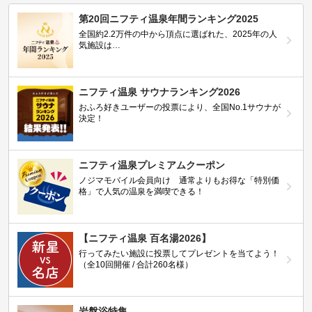
第20回ニフティ温泉年間ランキング2025
全国約2.2万件の中から頂点に選ばれた、2025年の人
気施設は…
ニフティ温泉 サウナランキング2026
おふろ好きユーザーの投票により、全国No.1サウナが
決定！
ニフティ温泉プレミアムクーポン
ノジマモバイル会員向け 通常よりもお得な「特別価
格」で人気の温泉を満喫できる！
【ニフティ温泉 百名湯2026】
行ってみたい施設に投票してプレゼントを当てよう！
（全10回開催 / 合計260名様）
岩盤浴特集