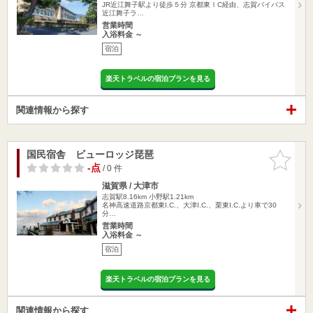
JR近江舞子駅より徒歩５分 京都東ＩC経由、志賀バイパス
近江舞子ラ…
営業時間
入浴料金 ～
宿泊
楽天トラベルの宿泊プランを見る
関連情報から探す
国民宿舎 ビューロッジ琵琶
お気に入
りに追加
-点
/ 0 件
滋賀県 / 大津市
志賀駅8.16km
小野駅1.21km
名神高速道路京都東I.C.、大津I.C.、栗東I.C.より車で30
分…
営業時間
入浴料金 ～
宿泊
楽天トラベルの宿泊プランを見る
関連情報から探す