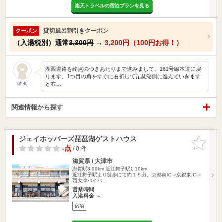
楽天トラベルの宿泊プランを見る
貸切風呂割引きクーポン
クーポン
（入湯税別）通常
3,300円
→
3,200円（100円お得！）
湖西道路を終点のつきあたりまで進みまして、161号線本道に戻
ります。1つ目の角をすぐに右折して琵琶湖側に進んでいきます
と右…
匿名
関連情報から探す
ジェイホッパーズ琵琶湖ゲストハウス
お気に入
りに追加
-点
/ 0 件
滋賀県 / 大津市
志賀駅3.99km
近江舞子駅1.10km
近江舞子駅より徒歩にて約１５分。京都南IC⇒京都東IC⇒
西大津バイパ…
営業時間
入浴料金 ～
宿泊