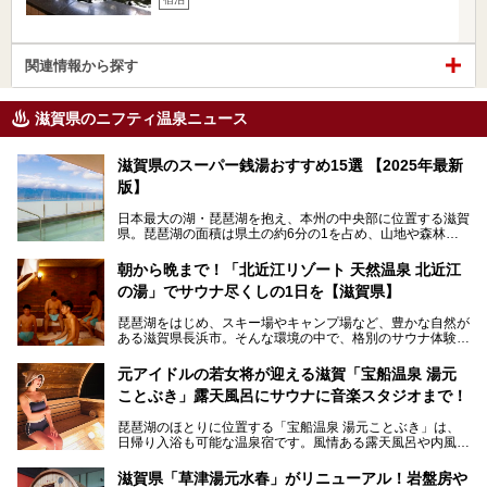
関連情報から探す
滋賀県のニフティ温泉ニュース
滋賀県のスーパー銭湯おすすめ15選 【2025年最新
版】
日本最大の湖・琵琶湖を抱え、本州の中央部に位置する滋賀
県。琵琶湖の面積は県土の約6分の1を占め、山地や森林部
分も多く、水と緑に恵まれています。古くから交通の要衝と
して栄え、県内には世界遺産の比叡山延暦寺、天守が国宝に
朝から晩まで！「北近江リゾート 天然温泉 北近江
指定されている彦根城、国の特別史跡の安土城跡など、多数
の湯」でサウナ尽くしの1日を【滋賀県】
の史跡があります。
今回は、滋賀県でおすすめのスーパー銭湯をご紹介します。
琵琶湖をはじめ、スキー場やキャンプ場など、豊かな自然が
琵琶湖の雄大な景色を眺めながら入れる施設もありますよ。
ある滋賀県長浜市。そんな環境の中で、格別のサウナ体験を
してみませんか？
元アイドルの若女将が迎える滋賀「宝船温泉 湯元
今回は、「北近江リゾート 天然温泉 北近江の湯」で朝から
ことぶき」露天風呂にサウナに音楽スタジオまで！
晩まで楽しめる過ごし方をご紹介！ サウナ設備やサウナド
リンクにサウナ飯など、サウナ尽くしの一日になること、間
琵琶湖のほとりに位置する「宝船温泉 湯元ことぶき」は、
違いなしですよ。
日帰り入浴も可能な温泉宿です。風情ある露天風呂や内風
───
呂、さらに2023年10月、屋外にバレルサウナのエリアがオ
提供元：北近江リゾート 天然温泉 北近江の湯【PR】
ープン。湖からそよぐ爽やかな風を感じながらサウナと温泉
この記事は北近江リゾート 天然温泉 北近江の湯のPR記事で
滋賀県「草津湯元水春」がリニューアル！岩盤房や