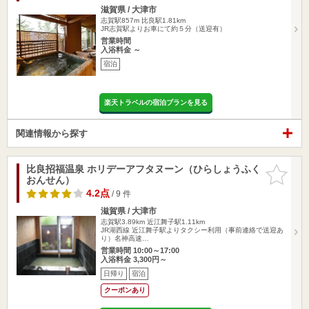
滋賀県 / 大津市
志賀駅857m
比良駅1.81km
JR志賀駅よりお車にて約５分（送迎有）
営業時間
入浴料金 ～
宿泊
楽天トラベルの宿泊プランを見る
関連情報から探す
比良招福温泉 ホリデーアフタヌーン（ひらしょうふく
お気に入
おんせん）
りに追加
4.2点
/ 9 件
滋賀県 / 大津市
志賀駅3.89km
近江舞子駅1.11km
JR湖西線 近江舞子駅よりタクシー利用（事前連絡で送迎あ
り）名神高速…
営業時間 10:00～17:00
入浴料金 3,300円～
日帰り
宿泊
クーポンあり