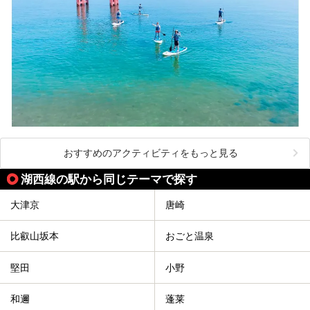
おすすめのアクティビティをもっと見る
湖西線の駅から同じテーマで探す
大津京
唐崎
比叡山坂本
おごと温泉
堅田
小野
和邇
蓬莱