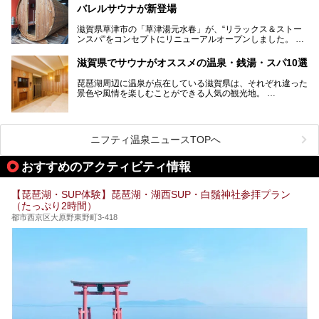
が楽しめます。
す。
バレルサウナが新登場
近江牛や琵琶湖にしかいない珍しい魚など滋賀グルメに舌鼓
滋賀県草津市の「草津湯元水春」が、“リラックス＆ストー
を打てるのも醍醐味の一つ。そして、若女将はなんと「元ア
ンスパ”をコンセプトにリニューアルオープンしました。
イドル」の現役アーティスト。音楽スタジオまで備えたユニ
岩盤浴エリアがゆったりくつろげる広いスペースに一新され
ークなお宿の多彩な魅力をご紹介します。
たほか、岩盤房やバレルサウナも新設されました。さらに地
滋賀県でサウナがオススメの温泉・銭湯・スパ10選
産地消をテーマにしたレストランメニューもパワーアップ。
今回新しくなった「草津湯元水春」の魅力を余すところなく
琵琶湖周辺に温泉が点在している滋賀県は、それぞれ違った
紹介します。
景色や風情を楽しむことができる人気の観光地。
今回は、そんな滋賀県でサウナに入れるおすすめ施設を厳選
してご紹介します！
旅行やお出かけのついではもちろん、近隣にお住いの方はぜ
ひ気軽に立ち寄ってみてくださいね。
ニフティ温泉ニュースTOPへ
おすすめのアクティビティ情報
【琵琶湖・SUP体験】琵琶湖・湖西SUP・白鬚神社参拝プラン
（たっぷり2時間）
都市西京区大原野東野町3-418