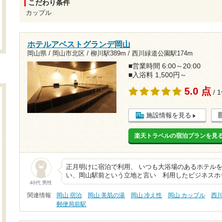
こだわり条件
カップル
ホテルアベストグランデ岡山
岡山県 / 岡山市北区 /
柳川駅389m
/
西川緑道公園駅174m
■営業時間 6:00～20:00
■入浴料 1,500円～
5.0 点
/ 
施設情報を見る
楽天トラベルの宿泊プランを見
正月明けに宿泊で利用、 いつも大浴場のあるホテル
い、岡山駅前という立地と言い 利用したビジネスホ
40代 男性
関連情報
岡山 宿泊
岡山 美肌の湯
岡山 冷え性
岡山 カップル
西
郵便局前駅