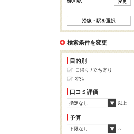
柳川駅
変更
沿線・駅を選択
検索条件を変更
目的別
日帰り / 立ち寄り
宿泊
口コミ評価
指定なし
以上
予算
下限なし
～