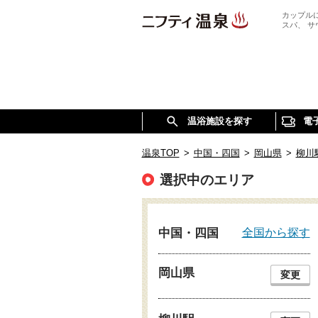
カップル
スパ、 
温浴施設を探す
電
温泉TOP
>
中国・四国
>
岡山県
>
柳川
選択中のエリア
全国から探す
中国・四国
岡山県
変更