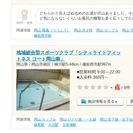
どちらかと言えばぬるめのお湯が沢山ありました。それが
ど気にならないくらいお風呂の種類も多く広々してた
50代～ 女性
関連情報
岡山 痛風（つうふう）
岡山 冷え性
岡山 カップル
岡山 
備前西市駅
地域総合型スポーツクラブ「シティライトフィッ
トネス コート岡山南」
岡山県 / 岡山市南区 /
柳川駅5.44km
/
備前西市駅997m
■営業時間 9:00～22:00
■入浴料 360円～
- 点
/ 0件
施設情報を見る
関連情報
岡山 カップル
岡山 ひとり旅・一人旅
岡山 女子旅・女子会
妹尾駅
大元駅
北長瀬駅