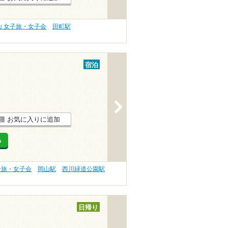
山 女子旅・女子会
田町駅
宿泊
>
お気に入りに追加
る
子旅・女子会
岡山駅
西川緑道公園駅
日帰り