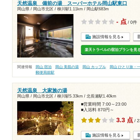
天然温泉 備前の湯 スーパーホテル岡山駅東口
岡山県 / 岡山市北区 /
柳川駅1.11km
/
岡山駅683m
- 点
/ 0件
施設情報を見る
楽天トラベルの宿泊プランを見
関連情報
岡山 宿泊
岡山 美肌の湯
岡山 カップル
岡山 ひとり旅・
郵便局前駅
天然温泉 大家族の湯
岡山県 / 岡山市北区 /
柳川駅5.33km
/
北長瀬駅1.40km
■営業時間 7:00～23:00
■入浴料 870円～
3.3 点
/ 
施設情報を見る