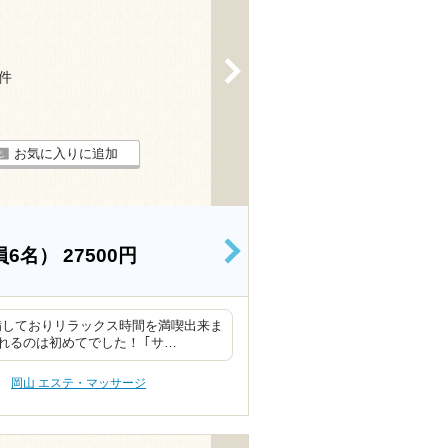
>
8件
お気に入りに追加
員6名）
27500円
>
備しておりリラックス時間を満喫出来ま
るのは初めてでした！ ｢サ…
岡山 エステ・マッサージ