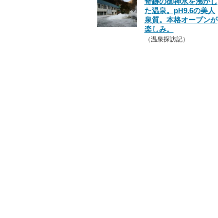
奇跡の御神水を沸かし
た温泉。pH9.6の美人
泉質。本格オープンが
楽しみ。
（温泉探訪記）