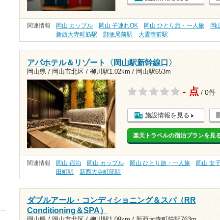
関連情報
岡山 カップル
岡山 子連れOK
岡山 ひとり旅・一人旅
岡
新西大寺町筋駅
郵便局前駅
大雲寺前駅
アパホテル＆リゾート〈岡山駅新幹線口〉
岡山県 / 岡山市北区 /
柳川駅1.02km
/
岡山駅653m
- 点
/ 0件
施設情報を見る
楽天トラベルの宿泊プランを見
関連情報
岡山 宿泊
岡山 カップル
岡山 ひとり旅・一人旅
岡山 女
田町駅
新西大寺町筋駅
ダブルアール・コンディショニング＆スパ（RR
Conditioning＆SPA）
岡山県 / 岡山市北区 /
柳川駅1.09km
/
新西大寺町筋駅763m