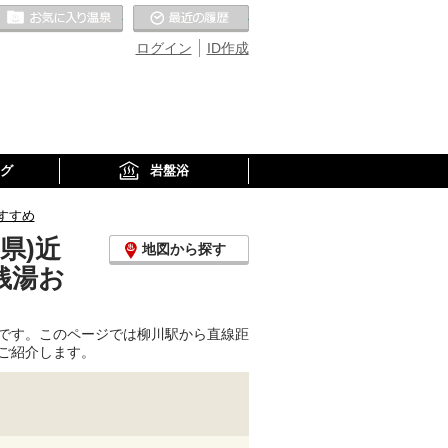
お気に入りの温泉
最近の履歴
ログイン
ID作成
グ
岩盤浴
すすめ
県)近
地図から探す
銭湯お
です。このページでは柳川駅から直線距
ご紹介します。