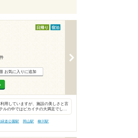
日帰り
宿泊
>
1件
お気に入りに追加
る
を利用していますが、施設の美しさと言
テルの中ではピカイチの大満足でし…
川緑道公園駅
岡山駅
柳川駅