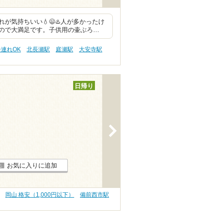
気持ちいい💧😃♨️人が多かったけ
ので大満足です。子供用の壷ぶろ…
子連れOK
北長瀬駅
庭瀬駅
大安寺駅
日帰り
>
お気に入りに追加
岡山 格安（1,000円以下）
備前西市駅