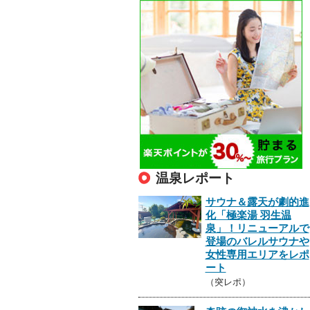
温泉レポート
サウナ＆露天が劇的進
化「極楽湯 羽生温
泉」！リニューアルで
登場のバレルサウナや
女性専用エリアをレポ
ート
（突レポ）