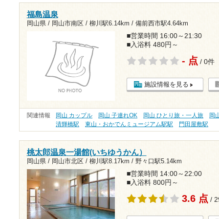
福島温泉
岡山県 / 岡山市南区 /
柳川駅6.14km
/
備前西市駅4.64km
■営業時間 16:00～21:30
■入浴料 480円～
- 点
/ 0件
施設情報を見る
関連情報
岡山 カップル
岡山 子連れOK
岡山 ひとり旅・一人旅
岡山
清輝橋駅
東山・おかでんミュージアム駅駅
門田屋敷駅
桃太郎温泉一湯館(いちゆうかん）
岡山県 / 岡山市北区 /
柳川駅8.17km
/
野々口駅5.14km
■営業時間 14:00～22:00
■入浴料 800円～
3.6 点
/ 