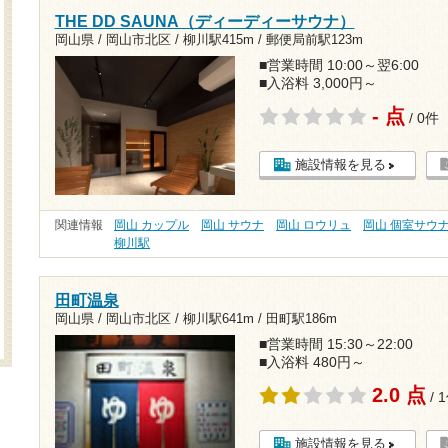
THE DD SAUNA（ディーディーサウナ）
岡山県 / 岡山市北区 /
柳川駅415m
/
郵便局前駅123m
■営業時間 10:00～翌6:00
■入浴料 3,000円～
- 点
/ 0件
施設情報を見る
関連情報
岡山 カップル
岡山 サウナ
岡山 ロウリュ
岡山 個室サウ
柳川駅
田町温泉
岡山県 / 岡山市北区 /
柳川駅641m
/
田町駅186m
■営業時間 15:30～22:00
■入浴料 480円～
2.0 点
/ 
施設情報を見る