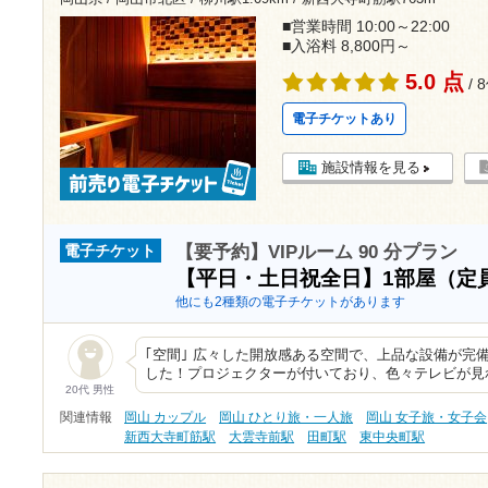
■営業時間 10:00～22:00
■入浴料 8,800円～
5.0 点
/ 
電子チケットあり
施設情報を見る
【要予約】VIPルーム 90 分プラン
電子チケット
【平日・土日祝全日】1部屋（定
他にも2種類の電子チケットがあります
｢空間｣ 広々した開放感ある空間で、上品な設備が完
した！プロジェクターが付いており、色々テレビが見れ
20代 男性
関連情報
岡山 カップル
岡山 ひとり旅・一人旅
岡山 女子旅・女子会
新西大寺町筋駅
大雲寺前駅
田町駅
東中央町駅