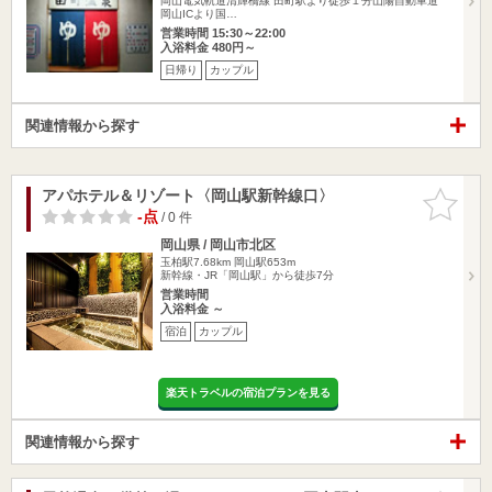
岡山電気軌道清輝橋線 田町駅より徒歩１分山陽自動車道
岡山ICより国…
営業時間 15:30～22:00
入浴料金 480円～
日帰り
カップル
関連情報から探す
アパホテル＆リゾート〈岡山駅新幹線口〉
お気に入
りに追加
-点
/ 0 件
岡山県 / 岡山市北区
玉柏駅7.68km
岡山駅653m
新幹線・JR「岡山駅」から徒歩7分
営業時間
入浴料金 ～
宿泊
カップル
楽天トラベルの宿泊プランを見る
関連情報から探す