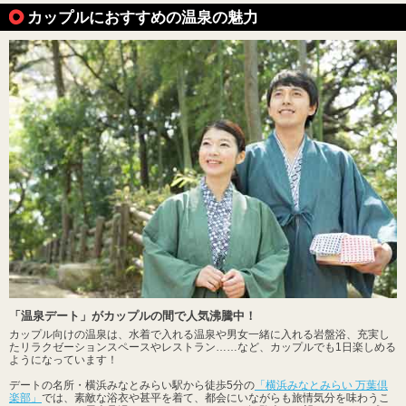
カップルにおすすめの温泉の魅力
「温泉デート」がカップルの間で人気沸騰中！
カップル向けの温泉は、水着で入れる温泉や男女一緒に入れる岩盤浴、充実し
たリラクゼーションスペースやレストラン……など、カップルでも1日楽しめる
ようになっています！
デートの名所・横浜みなとみらい駅から徒歩5分の
「横浜みなとみらい 万葉倶
楽部」
では、素敵な浴衣や甚平を着て、都会にいながらも旅情気分を味わうこ