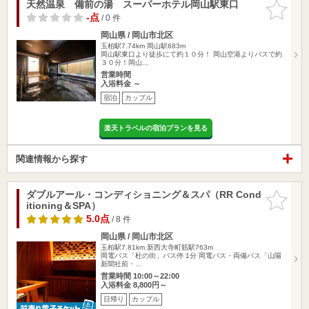
天然温泉 備前の湯 スーパーホテル岡山駅東口
お気に入
りに追加
-点
/ 0 件
岡山県 / 岡山市北区
玉柏駅7.74km
岡山駅683m
岡山駅東口より徒歩にて約１０分！ 岡山空港よりバスで約
３０分！岡山…
営業時間
入浴料金 ～
宿泊
カップル
楽天トラベルの宿泊プランを見る
関連情報から探す
ダブルアール・コンディショニング＆スパ（RR Cond
お気に入
itioning＆SPA）
りに追加
5.0点
/ 8 件
岡山県 / 岡山市北区
玉柏駅7.81km
新西大寺町筋駅763m
岡電バス「杜の街」バス停 1分 岡電バス・両備バス「山陽
新聞社前・…
営業時間 10:00～22:00
入浴料金 8,800円～
日帰り
カップル