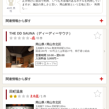
正月明けに宿泊で利用、 いつも大浴場のあるホテルを利用してい
ますが、施設の美しさと言い、岡山駅前という立地と言い 利用
し…
40代 男
性
関連情報から探す
THE DD SAUNA（ディーディーサウナ）
お気に入
りに追加
-点
/ 0 件
岡山県 / 岡山市北区
玉柏駅6.97km
郵便局前駅123m
国道180号・53号または県道27号、県庁通り経由
営業時間 10:00～翌6:00
入浴料金 3,000円～
日帰り
カップル
関連情報から探す
田町温泉
お気に入
りに追加
2.0点
/ 1 件
岡山県 / 岡山市北区
玉柏駅7.33km
田町駅186m