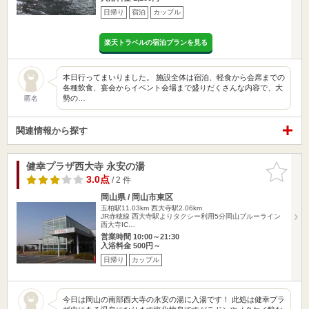
日帰り
宿泊
カップル
楽天トラベルの宿泊プランを見る
本日行ってまいりました。 施設全体は宿泊、軽食から会席までの
各種飲食、宴会からイベント会場まで盛りだくさんな内容で、大
勢の…
匿名
関連情報から探す
健幸プラザ西大寺 永安の湯
お気に入
りに追加
3.0点
/ 2 件
岡山県 / 岡山市東区
玉柏駅11.03km
西大寺駅2.06km
JR赤穂線 西大寺駅よりタクシー利用5分岡山ブルーライン
西大寺IC…
営業時間 10:00～21:30
入浴料金 500円～
日帰り
カップル
今日は岡山の南部西大寺の永安の湯に入湯です！ 此処は健幸プラ