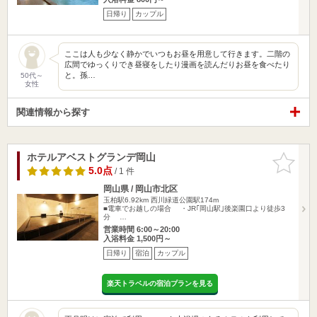
日帰り
カップル
ここは人も少なく静かでいつもお昼を用意して行きます。二階の
広間でゆっくりでき昼寝をしたり漫画を読んだりお昼を食べたり
と。孫…
50代～
女性
関連情報から探す
ホテルアベストグランデ岡山
お気に入
りに追加
5.0点
/ 1 件
岡山県 / 岡山市北区
玉柏駅6.92km
西川緑道公園駅174m
■電車でお越しの場合 ・JR｢岡山駅｣後楽園口より徒歩3
分 …
営業時間 6:00～20:00
入浴料金 1,500円～
日帰り
宿泊
カップル
楽天トラベルの宿泊プランを見る