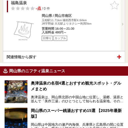
福島温泉
お気に入
りに追加
-点
/ 0 件
岡山県 / 岡山市南区
玉柏駅11.71km
備前西市駅4.64km
JR宇野線 大元駅よりタクシー利用5km
営業時間 16:00～21:30
入浴料金 480円～
日帰り
カップル
関連情報から探す
岡山県のニフティ温泉ニュース
奥津温泉の名宿4選とおすすめ観光スポット・グル
メまとめ
奥津温泉は、岡山県北部の中国山地に位置し、湯郷、湯原と
並んで「美作三湯」のひとつとして知られる温泉地。その泉
質は美人の湯として知られ、肌がスベスベになると評判で
す。
岡山県のスーパー銭湯おすすめ15選 【2025年最新
版】
この記事では、奥津温泉で宿泊におすすめの宿、観光スポッ
ト、そして日帰り温泉施設を詳しくご紹介！奥津温泉の魅力
岡山県は中国地方の瀬戸内海側、兵庫県と広島県の間に位置
を存分に味わい、癒しの旅を楽しんでくださいね。