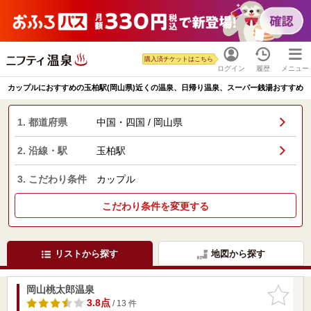
購入済チケットはこちら
ログイン
履歴
メニュー
カップルにおすすめの玉柏駅(岡山県)近くの温泉、日帰り温泉、スーパー銭湯おすすめ
1. 都道府県
中国・四国 / 岡山県
2. 沿線・駅
玉柏駅
3. こだわり条件
カップル
こだわり条件を変更する
リストから探す
地図から探す
岡山桃太郎温泉
お気に入
りに追加
3.8点
/ 13 件