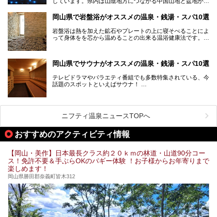
しています。県内は山陰地方につながる中国山地と盆地から
成る北部、吉備高原など丘陵地帯が広がる中部、おだやかな
海に多数の島々が浮かぶ瀬戸内海に面した南部に分けられま
岡山県で岩盤浴がオススメの温泉・銭湯・スパ10選
す。年間を通じて降水量が少ない「晴れの国」で、モモやブ
ドウなど果物の栽培が盛んなうえ、その品質の高さは全国的
岩盤浴は熱を加えた鉱石やプレートの上に寝そべることによ
にも有名です。
って身体をを芯から温めることの出来る温浴健康法です。じ
んわりと身体の内部を温めて発汗を促すことでリラックス効
そんな岡山県には、山間部の自然を味わえる温泉から街中の
果だけではなく、代謝が高まり健康や美容にも良い影響が期
気軽に行ける入浴施設まで、さまざまなスーパー銭湯があり
待できます。今回はそんな岩盤浴にこだわった岡山県内のオ
ます。ここでは、岡山県で評判のスーパー銭湯をご紹介しま
岡山県でサウナがオススメの温泉・銭湯・スパ10選
ススメ温泉・銭湯・スパ10ヶ所を紹介させていただきま
しょう。
す。
テレビドラマやバラエティ番組でも多数特集されている、今
話題のスポットといえばサウナ！
「サ活」や「サ道」などという言葉も使われるほど、幅広い
年齢層から人気を集めています。
今回は、岡山県でサウナがおすすめの温泉や銭湯、スパを厳
選してご紹介！
ニフティ温泉ニュースTOPへ
血流が良くなるだけでなく美容効果やリラックス効果も期待
できるサウナで、内側から健康的な体を目指しましょう。
おすすめのアクティビティ情報
【岡山・美作】日本最長クラス約２０ｋｍの林道・山道90分コー
ス！免許不要＆手ぶらOKのバギー体験 ！お子様からお年寄りまで
楽しめます！
岡山県勝田郡奈義町皆木312