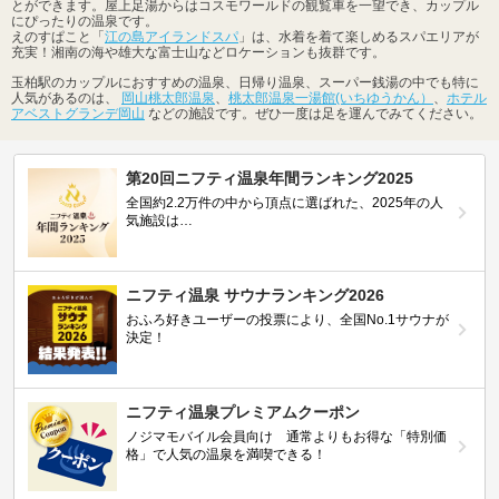
とができます。屋上足湯からはコスモワールドの観覧車を一望でき、カップル
にぴったりの温泉です。
えのすぱこと「
江の島アイランドスパ
」は、水着を着て楽しめるスパエリアが
充実！湘南の海や雄大な富士山などロケーションも抜群です。
玉柏駅のカップルにおすすめの温泉、日帰り温泉、スーパー銭湯の中でも特に
人気があるのは、
岡山桃太郎温泉
、
桃太郎温泉一湯館(いちゆうかん）
、
ホテル
アベストグランデ岡山
などの施設です。ぜひ一度は足を運んでみてください。
第20回ニフティ温泉年間ランキング2025
全国約2.2万件の中から頂点に選ばれた、2025年の人
気施設は…
ニフティ温泉 サウナランキング2026
おふろ好きユーザーの投票により、全国No.1サウナが
決定！
ニフティ温泉プレミアムクーポン
ノジマモバイル会員向け 通常よりもお得な「特別価
格」で人気の温泉を満喫できる！