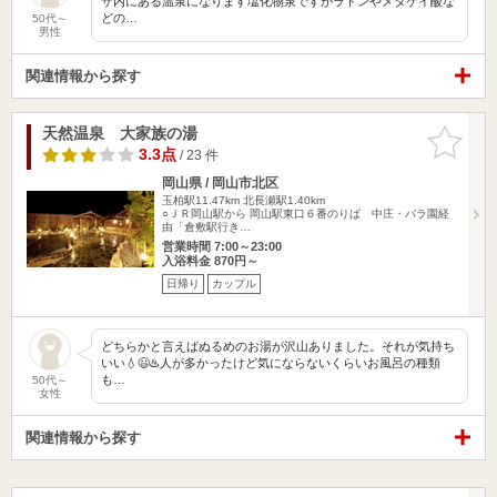
ザ内にある温泉になります塩化物泉ですがラドンやメタケイ酸な
どの…
50代～
男性
関連情報から探す
天然温泉 大家族の湯
お気に入
りに追加
3.3点
/ 23 件
岡山県 / 岡山市北区
玉柏駅11.47km
北長瀬駅1.40km
○ＪＲ岡山駅から 岡山駅東口６番のりば 中庄・バラ園経
由「倉敷駅行き…
営業時間 7:00～23:00
入浴料金 870円～
日帰り
カップル
どちらかと言えばぬるめのお湯が沢山ありました。それが気持ち
いい💧😃♨️人が多かったけど気にならないくらいお風呂の種類
も…
50代～
女性
関連情報から探す