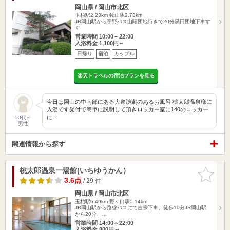
岡山県 / 岡山市北区
玉柏駅2.23km
牧山駅2.73km
JR岡山駅から宇野バス山陽団地行きで20分黒田団地下車す
ぐ
営業時間 10:00～22:00
入浴料金 1,100円～
日帰り
宿泊
カップル
楽天トラベルの宿泊プランを見る
今日は岡山の中南部にある大衆演劇のあるお風呂 桃太郎温泉様に
入湯です受付で簡単に説明して頂きロッカー室に140のロッカー
に…
50代～
男性
関連情報から探す
桃太郎温泉一湯館(いちゆうかん）
お気に入
りに追加
3.6点
/ 29 件
岡山県 / 岡山市北区
玉柏駅6.49km
野々口駅5.14km
JR岡山駅から路線バスにて吉宗下車、徒歩10分JR岡山駅
から20分、…
営業時間 14:00～22:00
入浴料金 800円～