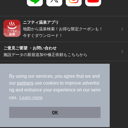
ニフティ温泉アプリ
地図から温泉検索！お得な限定クーポンも！
今すぐダウンロード！
ご意見ご要望 ・お問い合わせ
施設データの新規追加や修正依頼もこちらから
スマートフォン
/
PC
加盟店募集（資料請求）
広告出稿のご案内
By using our services, you agree that we and
our
partners
use cookies to improve advertisi
利用規約
ライフスタイルMEMBERS+規約
ng and enhance your experience on our servi
特定商取引法に基づく表記
ヘルプ
採用情報
ces.
Learn more
運営会社
個人情報保護ポリシー
©NIFTY Lifestyle Co., Ltd.
OK