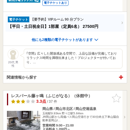
電子チケットあり
【要予約】VIPルーム 90 分プラン
電子チケット
【平日・土日祝全日】1部屋（定員6名）
27500円
他にも2種類の電子チケットがあります
｢空間｣ 広々した開放感ある空間で、上品な設備が完備しており
リラックス時間を満喫出来ました！プロジェクターが付いてお
り、…
20代 男
性
関連情報から探す
レスパール藤ヶ鳴（ふじがなる）（休館中）
お気に入
りに追加
3.3点
/ 37 件
岡山県 / 岡山市北区 / 岡山空港温泉
玉柏駅9.93km
野々口駅5.84km
JR岡山駅から両備バス岡山空港行きで30分終点下車山陽自
動車道岡山I…
営業時間 9:00～21:00
入浴料金 1,200円～