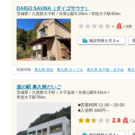
DAIGO SAUNA（ダイゴサウナ）
茨城県 / 久慈郡大子町 /
矢祭山駅9.25km
/
常陸大子駅454m
- 点
/ 0件
施設情報を見る
関連情報
奥久慈 宿泊
奥久慈 カップル
奥久慈 女子旅・女子会
奥久
道の駅 奥久慈だいご
茨城県 / 久慈郡大子町 / 大子温泉 /
矢祭山駅9.61km
/
常陸大子駅784m
■営業時間 11:00～20:00
■入浴料 500円～
2.8 点
/ 
施設情報を見る