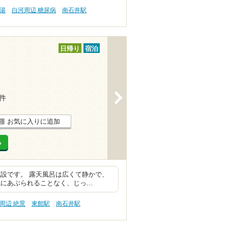
の湯
白河周辺 糖尿病
南石井駅
日帰り
宿泊
>
4件
お気に入りに追加
る
設です。 露天風呂は広くて静かで、
風にあぶられることなく、じっ…
周辺 絶景
東館駅
南石井駅