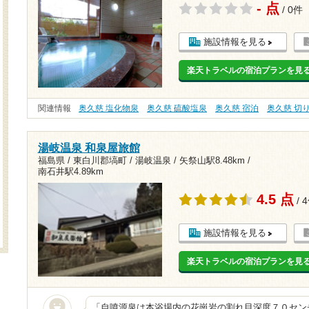
- 点
/ 0件
施設情報を見る
楽天トラベルの宿泊プランを見
関連情報
奥久慈 塩化物泉
奥久慈 硫酸塩泉
奥久慈 宿泊
奥久慈 切
湯岐温泉 和泉屋旅館
福島県 / 東白川郡塙町 / 湯岐温泉 /
矢祭山駅8.48km
/
南石井駅4.89km
4.5 点
/ 
施設情報を見る
楽天トラベルの宿泊プランを見
「自噴源泉は本浴場内の花崗岩の割れ目深度７０セン