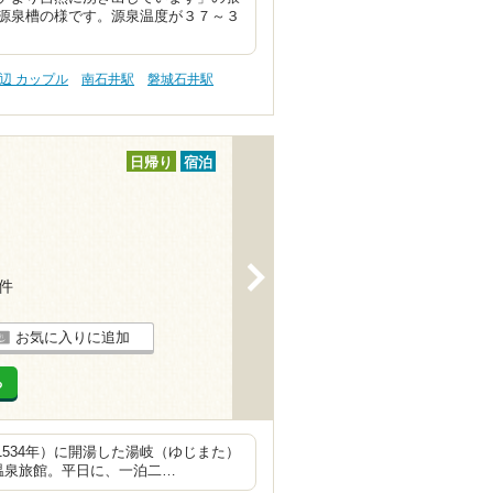
源泉槽の様です。源泉温度が３７～３
辺 カップル
南石井駅
磐城石井駅
日帰り
宿泊
>
8件
お気に入りに追加
る
534年）に開湯した湯岐（ゆじまた）
温泉旅館。平日に、一泊二…