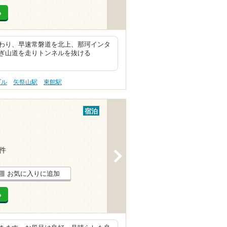
る
わり、早速常磐道を北上、那珂インタ
ぎ山道を走りトンネルを抜ける
プル
矢祭山駅
東館駅
宿泊
9件
>
お気に入りに追加
る