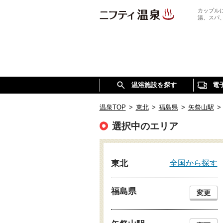
カップル
湯、スパ
温浴施設を探す
電
温泉TOP
>
東北
>
福島県
>
矢祭山駅
>
選択中のエリア
全国から探す
東北
福島県
変更