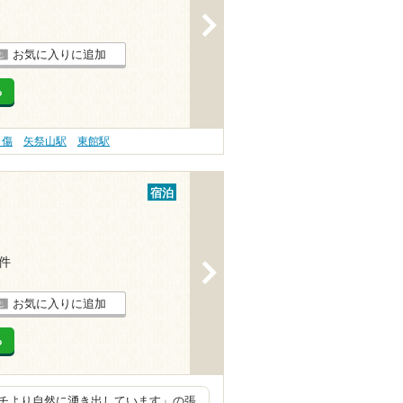
>
お気に入りに追加
る
り傷
矢祭山駅
東館駅
宿泊
4件
>
お気に入りに追加
る
チより自然に湧き出しています」の張