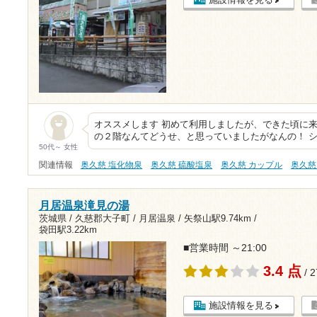
オススメします 初めて利用しましたが、できた頃に来
の２階なんてどうせ、と思っていましたがなんの！ シ
50代～ 女性
関連情報
奥久慈 塩化物泉
奥久慈 硫酸塩泉
奥久慈 カップル
奥久慈
月居温泉滝見の湯
茨城県 / 久慈郡大子町 / 月居温泉 /
矢祭山駅9.74km
/
袋田駅3.22km
■営業時間 ～21:00
3.4 点
/ 
施設情報を見る