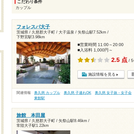
こだわり条件
カップル
フォレスパ大子
茨城県 / 久慈郡大子町 / 大子温泉 /
矢祭山駅7.52km
/
下野宮駅3.98km
■営業時間 11:00～20:00
■入浴料 1,000円～
2.5 点
/ 
施設情報を見る
関連情報
奥久慈 カップル
奥久慈 子連れOK
奥久慈 女子旅・女子会
東館駅
旅館 本田屋
茨城県 / 久慈郡大子町 /
矢祭山駅8.46km
/
常陸大子駅1.22km