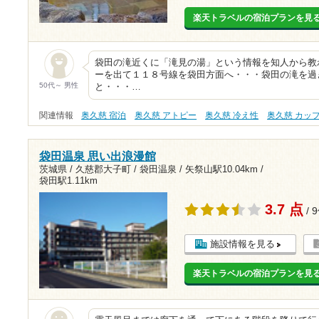
楽天トラベルの宿泊プランを見
袋田の滝近くに「滝見の湯」という情報を知人から教
ーを出て１１８号線を袋田方面へ・・・袋田の滝を過
50代～ 男性
と・・・…
関連情報
奥久慈 宿泊
奥久慈 アトピー
奥久慈 冷え性
奥久慈 カッ
袋田温泉 思い出浪漫館
茨城県 / 久慈郡大子町 / 袋田温泉 /
矢祭山駅10.04km
/
袋田駅1.11km
3.7 点
/ 
施設情報を見る
楽天トラベルの宿泊プランを見