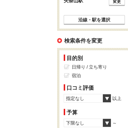
矢祭山駅
変更
沿線・駅を選択
検索条件を変更
目的別
日帰り / 立ち寄り
宿泊
口コミ評価
指定なし
以上
予算
下限なし
～