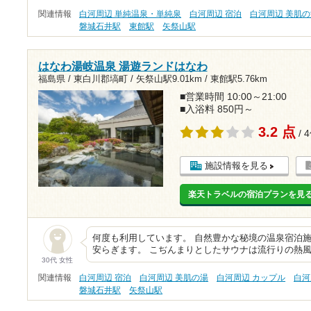
関連情報
白河周辺 単純温泉・単純泉
白河周辺 宿泊
白河周辺 美肌
磐城石井駅
東館駅
矢祭山駅
はなわ湯岐温泉 湯遊ランドはなわ
福島県 / 東白川郡塙町 /
矢祭山駅9.01km
/
東館駅5.76km
■営業時間 10:00～21:00
■入浴料 850円～
3.2 点
/ 
施設情報を見る
楽天トラベルの宿泊プランを見
何度も利用しています。 自然豊かな秘境の温泉宿泊施
安らぎます。 こぢんまりとしたサウナは流行りの熱
30代 女性
関連情報
白河周辺 宿泊
白河周辺 美肌の湯
白河周辺 カップル
白河
磐城石井駅
矢祭山駅