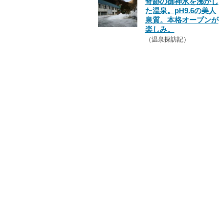
奇跡の御神水を沸かし
た温泉。pH9.6の美人
泉質。本格オープンが
楽しみ。
（温泉探訪記）