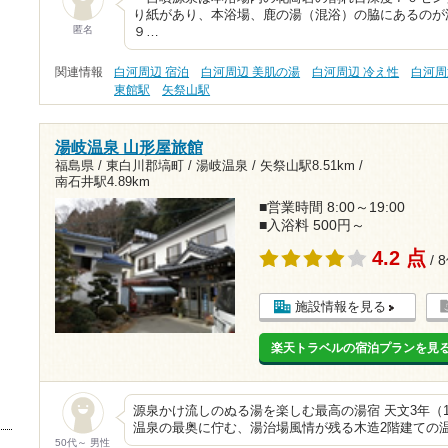
り紙があり、本浴場、鹿の湯（混浴）の脇にあるのが
匿名
９…
関連情報
白河周辺 宿泊
白河周辺 美肌の湯
白河周辺 冷え性
白河周
東館駅
矢祭山駅
湯岐温泉 山形屋旅館
福島県 / 東白川郡塙町 / 湯岐温泉 /
矢祭山駅8.51km
/
南石井駅4.89km
■営業時間 8:00～19:00
■入浴料 500円～
4.2 点
/ 
施設情報を見る
楽天トラベルの宿泊プランを見
源泉かけ流しのぬる湯を楽しむ最高の湯宿 天文3年（1
温泉の最奥に佇む、湯治場風情が残る木造2階建ての
50代～ 男性