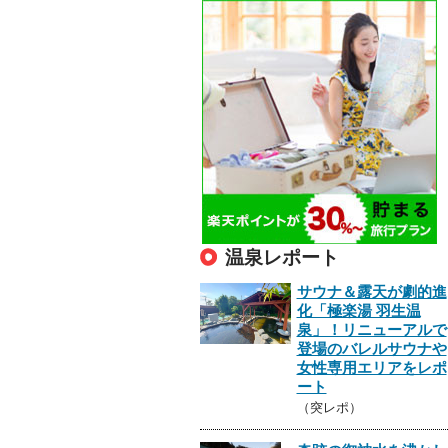
温泉レポート
サウナ＆露天が劇的進
化「極楽湯 羽生温
泉」！リニューアルで
登場のバレルサウナや
女性専用エリアをレポ
ート
（突レポ）