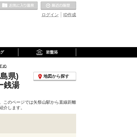
お気に入りの温泉
最近の履歴
ログイン
ID作成
グ
岩盤浴
すめ
島県)
地図から探す
ー銭湯
。このページでは矢祭山駅から直線距離
紹介します。