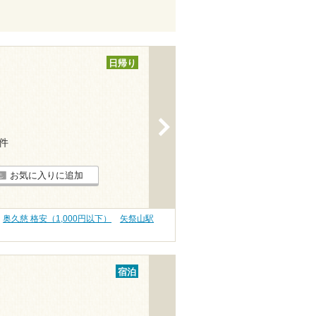
日帰り
>
5件
お気に入りに追加
奥久慈 格安（1,000円以下）
矢祭山駅
宿泊