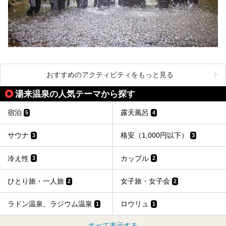
おすすめのアクティビティをもっと見る
湯来温泉の人気テーマから探す
宿泊
露天風呂
5
4
サウナ
格安（1,000円以下）
3
3
冷え性
カップル
3
2
ひとり旅・一人旅
女子旅・女子会
2
2
ラドン温泉、ラジウム温泉
ロウリュ
1
1
すべて表示する