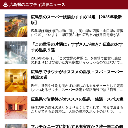
広島県のニフティ温泉ニュース
広島県のスーパー銭湯おすすめ14選 【2025年最新
版】
広島県は南は瀬戸内海に面し、岡山県の西隣・山口県の東隣
に位置しています。県庁所在地の広島市内は路面電車が多数
走る風景でも知られています。
厳島神社と原爆ドームの2つの世界文化遺産があり、年間を
「この世界の片隅に」すずさんが生きた広島のおす
通して多数の観光客が訪れます。工業都市として栄えた呉市
すめ温泉５選
や、坂の町・尾道市など、ゆっくり訪れたい町や観光スポッ
トがいっぱいの魅力的な県です。全国生産量1位のかきやレ
2016年の暮れ、「この世界の片隅に」を劇場で鑑賞し感動
モン、全国にファンが多い広島風お好み焼きなどのグルメも
のあまりむせび泣いた方も多数いらっしゃるのではないでし
充実。
ょうか。
温泉施設も多彩です。今回は、広島県でおすすめのスーパー
あの夏のヒロシマを生きた主人公すずさんの笑顔が、今もど
銭湯をご紹介します。
広島県でサウナがオススメの温泉・スパ・スーパー
こかに輝きつづけていることをふと思い浮かべます。
銭湯10選
そんな映画の舞台となった広島県呉市を中心に、広島のおす
すめ温泉施設をご紹介します！
近年、世代や性別を問わずに楽しめるカルチャーとして定着
しつつあるサウナ。スーパー銭湯や温浴施設では「目玉」と
して積極的にアピールしているお店も数多くあります。じん
わりと身体の内部を温めて発汗を促すサウナは、リフレッシ
広島県で岩盤浴がオススメの温泉・銭湯・スパ10選
ュ効果はもちろん、代謝が高まり健康や美容にも良い影響が
期待されます。今回はそんなサウナにこだわった、広島県内
身体の中の血液の巡りをより良くしてくれて、芯まで温まる
のオススメ温泉・銭湯・スパ10ヶ所を紹介させていただき
ことができる岩盤浴は、人気の温浴スポットのひとつ。
ます。
いつもよりも疲れた時や、心身共に癒されたい時にはおすす
めの場所です。
ここでは、温泉や銭湯と一緒に岩盤浴が楽しむことができ
マルチなニーズに対応する充実度か？唯一無二の個
る、広島県でオススメの温泉・銭湯・スパをご紹介していき