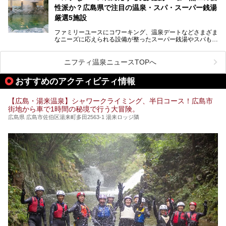
ます！
性派か？広島県で注目の温泉・スパ・スーパー銭湯
厳選5施設
ファミリーユースにコワーキング、温泉デートなどさまざま
なニーズに応えられる設備が整ったスーパー銭湯やスパも、
テーマに沿った世界観や息をのむようなオーシャンビューと
いった個性が魅力の温泉も、どちらも充実している広島県。
今回は、そんな広島県にある温浴施設のなかから、筆者が
ニフティ温泉ニュースTOPへ
「一度訪ねてみたい」と気になっている魅力的な施設を5件
ピックアップして紹介します。
おすすめのアクティビティ情報
※2021/07/30時点の情報です。
【広島・湯来温泉】シャワークライミング、半日コース！広島市
街地から車で1時間の秘境で行う大冒険。
広島県 広島市佐伯区湯来町多田2563-1 湯来ロッジ隣