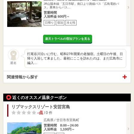
JR山陽本線「五日市駅」南口より路線バス「広島電鉄バ
ス」乗車からバス…
営業時間
入浴料金 600円～
日帰り
宿泊
冷え性
楽天トラベルの宿泊プランを見る
打尾谷川沿いに佇む、昭和27年開業の老舗宿。土曜日の午後、日
帰り入浴して来ました。最初にここを訪れたのは、まだ広島市に
編入…
匿名
関連情報から探す
近くのオススメ温泉クーポン
リブマックスリゾート安芸宮島
-点
/ 0 件
広島県 / 廿日市市宮島町
営業時間 8:00～24:00
入浴料金 1,100円～