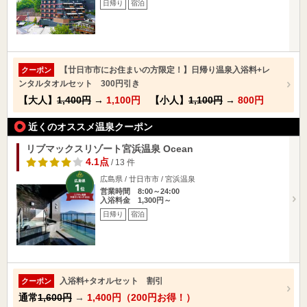
日帰り
宿泊
【廿日市市にお住まいの方限定！】日帰り温泉入浴料+レ
クーポン
ンタルタオルセット 300円引き
【大人】
1,400円
→
1,100円
【小人】
1,100円
→
800円
近くのオススメ温泉クーポン
リブマックスリゾート宮浜温泉 Ocean
4.1点
/ 13 件
広島県 / 廿日市市 / 宮浜温泉
営業時間 8:00～24:00
入浴料金 1,300円～
日帰り
宿泊
入浴料+タオルセット 割引
クーポン
通常
1,600円
→
1,400円（200円お得！）