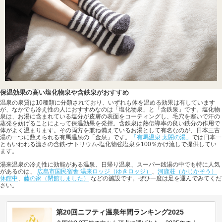
保温効果の高い塩化物泉や含鉄泉がおすすめ
温泉の泉質は10種類に分類されており、いずれも体を温める効果は有しています
が、なかでも冷え性の人におすすめなのは「塩化物泉」と「含鉄泉」です。塩化物
泉は、お湯に含まれている塩分が皮膚の表面をコーティングし、毛穴を塞いで汗の
蒸発を妨げることによって保温効果を発揮。含鉄泉は熱伝導率の良い鉄分の作用で
体がよく温まります。その両方を兼ね備えているお湯として有名なのが、日本三古
湯の一つに数えられる有馬温泉の「金泉」です。
「有馬温泉 太閤の湯」
では日本一
ともいわれる濃さの含鉄-ナトリウム-塩化物強塩泉を100％かけ流しで提供してい
ます。
湯来温泉の冷え性に効能がある温泉、日帰り温泉、スーパー銭湯の中でも特に人気
があるのは、
広島市国民宿舎 湯来ロッジ（ゆきロッジ）
、
河鹿荘（かじかそう）
休館中
、
藤の家（閉館しました）
などの施設です。ぜひ一度は足を運んでみてくだ
さい。
第20回ニフティ温泉年間ランキング2025