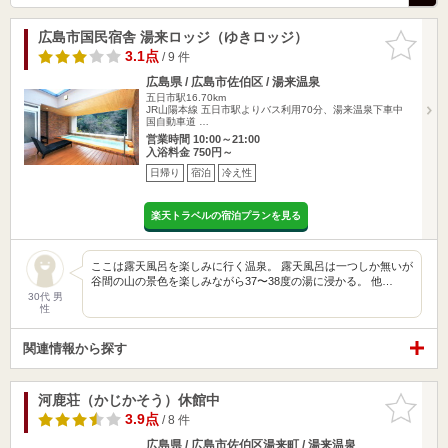
広島市国民宿舎 湯来ロッジ（ゆきロッジ）
お気に入
りに追加
3.1点
/ 9 件
広島県 / 広島市佐伯区 / 湯来温泉
五日市駅16.70km
JR山陽本線 五日市駅よりバス利用70分、湯来温泉下車中
国自動車道 …
営業時間 10:00～21:00
入浴料金 750円～
日帰り
宿泊
冷え性
楽天トラベルの宿泊プランを見る
ここは露天風呂を楽しみに行く温泉。 露天風呂は一つしか無いが
谷間の山の景色を楽しみながら37〜38度の湯に浸かる。 他…
30代 男
性
関連情報から探す
河鹿荘（かじかそう）休館中
お気に入
りに追加
3.9点
/ 8 件
広島県 / 広島市佐伯区湯来町 / 湯来温泉