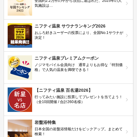
全国約2.2万件の中から頂点に選ばれた、2025年の人
気施設は…
ニフティ温泉 サウナランキング2026
おふろ好きユーザーの投票により、全国No.1サウナが
決定！
ニフティ温泉プレミアムクーポン
ノジマモバイル会員向け 通常よりもお得な「特別価
格」で人気の温泉を満喫できる！
【ニフティ温泉 百名湯2026】
行ってみたい施設に投票してプレゼントを当てよう！
（全10回開催 / 合計260名様）
岩盤浴特集
日本全国の岩盤浴情報だけをピックアップ。まとめて
検索！