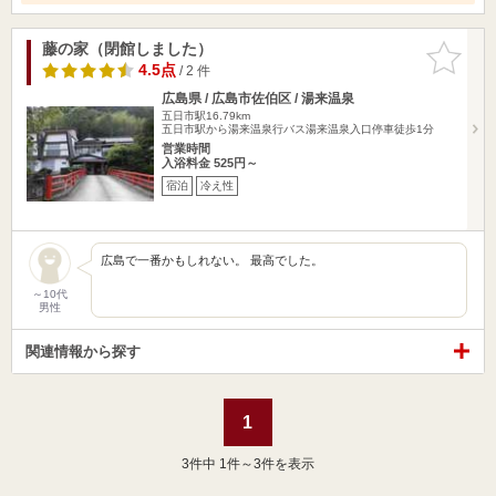
藤の家（閉館しました）
お気に入
りに追加
4.5点
/ 2 件
広島県 / 広島市佐伯区 / 湯来温泉
五日市駅16.79km
五日市駅から湯来温泉行バス湯来温泉入口停車徒歩1分
営業時間
入浴料金 525円～
宿泊
冷え性
広島で一番かもしれない。 最高でした。
～10代
男性
関連情報から探す
1
3
件中 1件～3件を表示