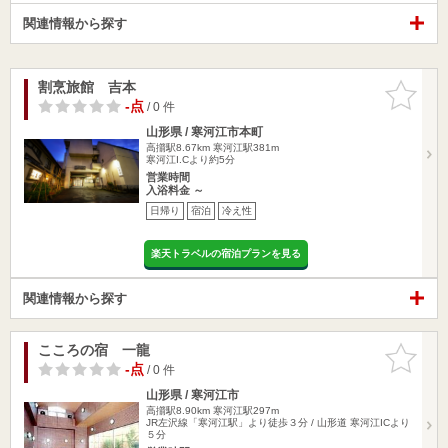
関連情報から探す
割烹旅館 吉本
お気に入
りに追加
-点
/ 0 件
山形県 / 寒河江市本町
高擶駅8.67km
寒河江駅381m
寒河江I.Cより約5分
営業時間
入浴料金 ～
日帰り
宿泊
冷え性
楽天トラベルの宿泊プランを見る
関連情報から探す
こころの宿 一龍
お気に入
りに追加
-点
/ 0 件
山形県 / 寒河江市
高擶駅8.90km
寒河江駅297m
JR左沢線「寒河江駅」より徒歩３分 / 山形道 寒河江ICより
５分