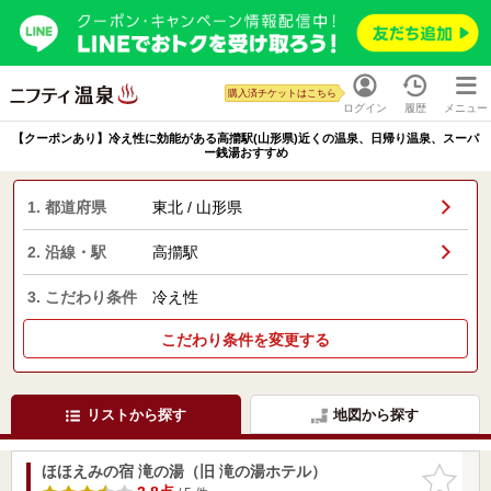
購入済チケットはこちら
ログイン
履歴
メニュー
【クーポンあり】冷え性に効能がある高擶駅(山形県)近くの温泉、日帰り温泉、スーパ
ー銭湯おすすめ
1. 都道府県
東北 / 山形県
2. 沿線・駅
高擶駅
3. こだわり条件
冷え性
こだわり条件を変更する
リストから探す
地図から探す
ほほえみの宿 滝の湯（旧 滝の湯ホテル）
お気に入
りに追加