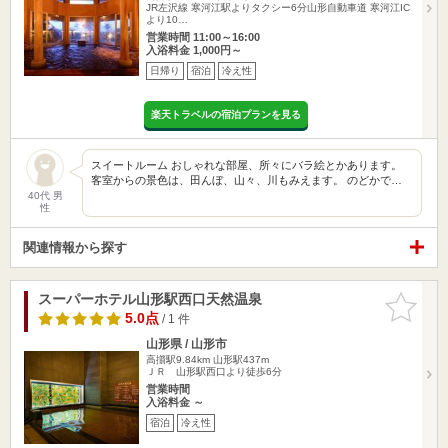
JR左沢線 寒河江駅よりタクシー6分山形自動車道 寒河江IC
より10…
営業時間 11:00～16:00
入浴料金 1,000円～
日帰り
宿泊
冷え性
楽天トラベルの宿泊プランを見る
スイートルーム おしゃれな部屋、所々にバラ絵とかあります。
客室からの景色は、田んぼ、山々、川もみえます。 のどかで…
40代 男
性
関連情報から探す
スーパーホテル山形駅西口天然温泉
お気に入
りに追加
5.0点
/ 1 件
山形県 / 山形市
高擶駅9.84km
山形駅437m
ＪＲ 山形駅西口より徒歩6分
営業時間
入浴料金 ～
宿泊
冷え性