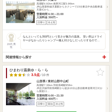
高擶駅4.92km
南寒河江駅3.96km
JR山形新幹線天童駅からタクシーで15分東北中央自動車道
天童ICから…
営業時間 6:30～21:00
入浴料金 350円～
日帰り
冷え性
なんといっても350円という安さが魅力の温泉。 安い所はドライ
ヤーがなかったりシャンプー備え付けなしだったりするので…
20代 男
性
関連情報から探す
ひまわり温泉ゆ・ら・ら
お気に入
りに追加
3.5点
/ 10 件
山形県 / 東村山郡中山町
高擶駅7.36km
羽前長崎駅858m
JR左沢線羽前長崎駅から徒歩10分山形自動車道寒河江ICか
ら国道11…
営業時間 6:00～21:30
入浴料金 400円～
日帰り
宿泊
冷え性