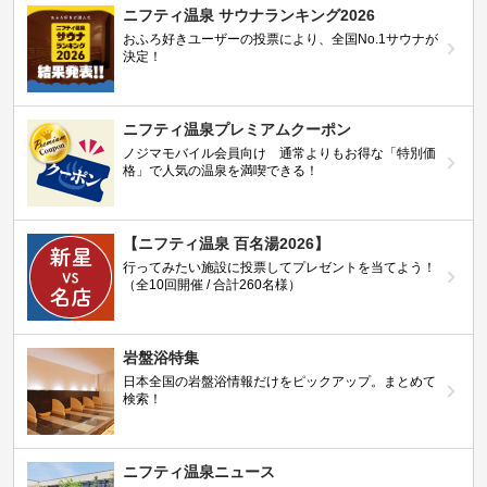
ニフティ温泉 サウナランキング2026
おふろ好きユーザーの投票により、全国No.1サウナが
決定！
ニフティ温泉プレミアムクーポン
ノジマモバイル会員向け 通常よりもお得な「特別価
格」で人気の温泉を満喫できる！
【ニフティ温泉 百名湯2026】
行ってみたい施設に投票してプレゼントを当てよう！
（全10回開催 / 合計260名様）
岩盤浴特集
日本全国の岩盤浴情報だけをピックアップ。まとめて
検索！
ニフティ温泉ニュース