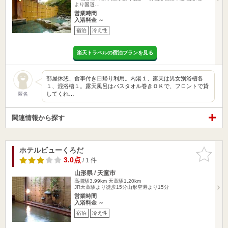
より国道…
営業時間
入浴料金 ～
宿泊
冷え性
楽天トラベルの宿泊プランを見る
部屋休憩、食事付き日帰り利用。内湯１、露天は男女別浴槽各
１、混浴槽１。露天風呂はバスタオル巻きＯＫで、フロントで貸
してくれ…
匿名
関連情報から探す
ホテルビューくろだ
お気に入
りに追加
3.0点
/ 1 件
山形県 / 天童市
高擶駅3.99km
天童駅1.20km
JR天童駅より徒歩15分山形空港より15分
営業時間
入浴料金 ～
宿泊
冷え性