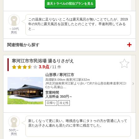
楽天トラベルの宿泊プランを見る
この温泉に足りないところは露天風呂が無いことでしたが、2019
年の9月に露天風呂を設置したとのことです。早速利用してみる
と…
～10代
男性
関連情報から探す
寒河江市市民浴場 湯るりさがえ
お気に入
りに追加
3.9点
/ 11 件
山形県 / 寒河江市
高擶駅8.06km
南寒河江駅432m
JR左沢線南寒河江駅より歩いて約7分山形自動車道寒河江I
Cから高瀬山…
営業時間
入浴料金 350円～
日帰り
冷え性
新しくなって更に良い。唯残念な事にタトゥの方が普通に入って
居たお子さん連れも居たのに非常に残念でした。
50代～
男性