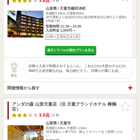
3.8点
/ 5 件
山形県 / 天童市鎌田本町
高擶駅3.66km
天童駅999m
JR天童駅より徒歩約13分山形自動車道北山形ICより国道1
3号線で約…
営業時間 11:30～14:30
入浴料金 1,000円～
日帰り
宿泊
冷え性
楽天トラベルの宿泊プランを見る
日帰り入浴で利用させてもらった。 これだけの大型ホテルだが、
\500で入浴可能なのは、良心的だろう。 日帰りの客にも従…
匿名
関連情報から探す
アンダの森 山形天童店（旧 天童グランドホテル 舞鶴
お気に入
荘）
りに追加
3.0点
/ 2 件
山形県 / 天童市
高擶駅3.69km
天童駅1.24km
JR天童駅より車で5分。駅よりタクシーをご利用くださ
い。