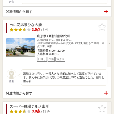
女性
関連情報から探す
べに花温泉ひなの湯
お気に入
りに追加
3.5点
/ 8 件
山形県 / 西村山郡河北町
高擶駅10.17km
神町駅4.92km
JR左沢線寒河江駅から山形交通バス荒町南行きで18分、終
点下車、徒歩…
営業時間 6:00～22:00
入浴料金 350円～
日帰り
宿泊
冷え性
湯船は３つ有り、一番大きな湯船は加水して温度を下げていま
す。真ん中に源泉掛け流しの高温湯は45℃と適温でした。寝湯と
書かれ…
匿名
関連情報から探す
スーパー銭湯テルメ山形
お気に入
りに追加
3.8点
/ 13 件