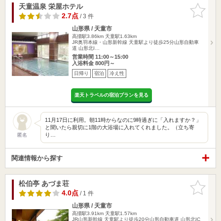
天童温泉 栄屋ホテル
お気に入
りに追加
2.7点
/ 3 件
山形県 / 天童市
高擶駅3.86km
天童駅1.63km
JR奥羽本線・山形新幹線 天童駅より徒歩25分山形自動車
道 山形北I…
営業時間 11:00～15:00
入浴料金 800円～
日帰り
宿泊
冷え性
楽天トラベルの宿泊プランを見る
11月17日に利用。朝11時からなのに9時過ぎに「入れますか？」
と聞いたら親切に1階の大浴場に入れてくれました。（立ち寄
り…
匿名
関連情報から探す
松伯亭 あづま荘
お気に入
りに追加
4.0点
/ 1 件
山形県 / 天童市
高擶駅3.91km
天童駅1.57km
JR山形新幹線 天童駅より徒歩20分山形自動車道 山形北IC