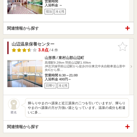
営業時間
入浴料金 ～
宿泊
冷え性
関連情報から探す
山辺温泉保養センター
お気に入
りに追加
3.8点
/ 4 件
山形県 / 東村山郡山辺町
高擶駅9.28km
羽前山辺駅1.69km
JR左沢線羽前山辺駅から徒歩20分東北中央自動車道山形中
央ICから県…
営業時間 6:30～21:00
入浴料金 400円～
日帰り
冷え性
輝らりやまのべ源泉と近江源泉の二つを引いていますが、輝らり
やまのべ源泉の方が力強い湯となっています。温泉の成分も桁違
いに多…
匿名
関連情報から探す