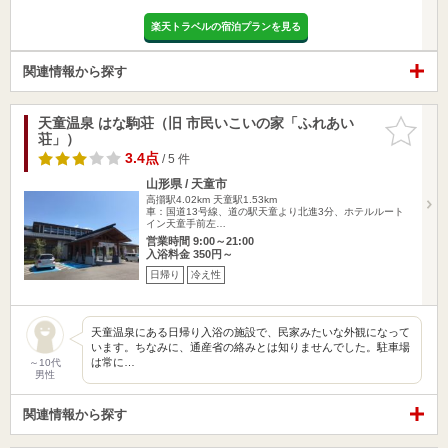
楽天トラベルの宿泊プランを見る
関連情報から探す
天童温泉 はな駒荘（旧 市民いこいの家「ふれあい
お気に入
荘」）
りに追加
3.4点
/ 5 件
山形県 / 天童市
高擶駅4.02km
天童駅1.53km
車：国道13号線、道の駅天童より北進3分、ホテルルート
イン天童手前左…
営業時間 9:00～21:00
入浴料金 350円～
日帰り
冷え性
天童温泉にある日帰り入浴の施設で、民家みたいな外観になって
います。ちなみに、通産省の絡みとは知りませんでした。駐車場
は常に…
～10代
男性
関連情報から探す