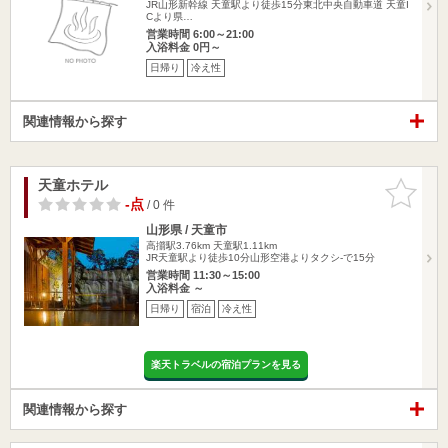
JR山形新幹線 天童駅より徒歩15分東北中央自動車道 天童I
Cより県…
営業時間 6:00～21:00
入浴料金 0円～
日帰り
冷え性
関連情報から探す
天童ホテル
お気に入
りに追加
-点
/ 0 件
山形県 / 天童市
高擶駅3.76km
天童駅1.11km
JR天童駅より徒歩10分山形空港よりタクシ-で15分
営業時間 11:30～15:00
入浴料金 ～
日帰り
宿泊
冷え性
楽天トラベルの宿泊プランを見る
関連情報から探す