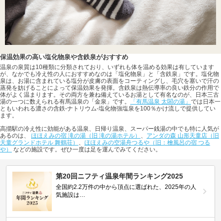
保温効果の高い塩化物泉や含鉄泉がおすすめ
温泉の泉質は10種類に分類されており、いずれも体を温める効果は有しています
が、なかでも冷え性の人におすすめなのは「塩化物泉」と「含鉄泉」です。塩化物
泉は、お湯に含まれている塩分が皮膚の表面をコーティングし、毛穴を塞いで汗の
蒸発を妨げることによって保温効果を発揮。含鉄泉は熱伝導率の良い鉄分の作用で
体がよく温まります。その両方を兼ね備えているお湯として有名なのが、日本三古
湯の一つに数えられる有馬温泉の「金泉」です。
「有馬温泉 太閤の湯」
では日本一
ともいわれる濃さの含鉄-ナトリウム-塩化物強塩泉を100％かけ流しで提供してい
ます。
高擶駅の冷え性に効能がある温泉、日帰り温泉、スーパー銭湯の中でも特に人気が
あるのは、
ほほえみの宿 滝の湯（旧 滝の湯ホテル）
、
アンダの森 山形天童店（旧
天童グランドホテル 舞鶴荘）
、
ほほえみの空湯舟つるや（旧：檜風呂の宿 つる
や）
などの施設です。ぜひ一度は足を運んでみてください。
第20回ニフティ温泉年間ランキング2025
全国約2.2万件の中から頂点に選ばれた、2025年の人
気施設は…