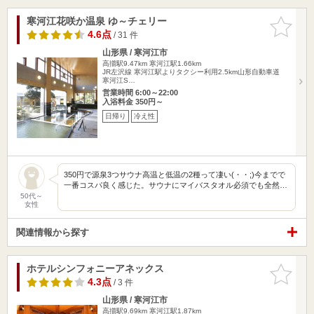
寒河江花咲か温泉 ゆ～チェリー
お気に入
りに追加
4.6点
/ 31 件
山形県 / 寒河江市
高擶駅9.47km
寒河江駅1.66km
JR左沢線 寒河江駅よりタクシー利用2.5km山形自動車道
寒河江S…
営業時間 6:00～22:00
入浴料金 350円～
日帰り
冷え性
350円で源泉3つサウナ高温と低温の2種って凄い(・・;)今までで
一番コスパ良く感じた。サウナにマイバスタオル必須でも全然…
50代～
女性
関連情報から探す
ホテルシンフォニーアネックス
お気に入
りに追加
4.3点
/ 3 件
山形県 / 寒河江市
高擶駅9.69km
寒河江駅1.87km