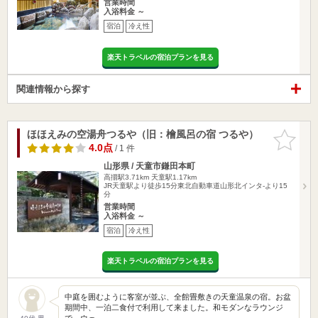
営業時間
入浴料金 ～
宿泊
冷え性
楽天トラベルの宿泊プランを見る
関連情報から探す
ほほえみの空湯舟つるや（旧：檜風呂の宿 つるや）
お気に入
りに追加
4.0点
/ 1 件
山形県 / 天童市鎌田本町
高擶駅3.71km
天童駅1.17km
JR天童駅より徒歩15分東北自動車道山形北インタ-より15
分
営業時間
入浴料金 ～
宿泊
冷え性
楽天トラベルの宿泊プランを見る
中庭を囲むように客室が並ぶ、全館畳敷きの天童温泉の宿。お盆
期間中、一泊二食付で利用して来ました。和モダンなラウンジ
で、ウェ…