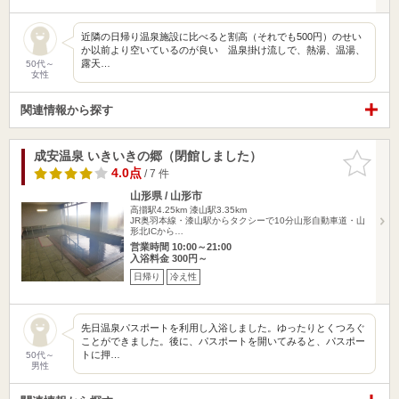
近隣の日帰り温泉施設に比べると割高（それでも500円）のせい
か以前より空いているのが良い 温泉掛け流しで、熱湯、温湯、
露天…
50代～
女性
関連情報から探す
成安温泉 いきいきの郷（閉館しました）
お気に入
りに追加
4.0点
/ 7 件
山形県 / 山形市
高擶駅4.25km
漆山駅3.35km
JR奥羽本線・漆山駅からタクシーで10分山形自動車道・山
形北ICから…
営業時間 10:00～21:00
入浴料金 300円～
日帰り
冷え性
先日温泉パスポートを利用し入浴しました。ゆったりとくつろぐ
ことができました。後に、パスポートを開いてみると、パスポー
トに押…
50代～
男性