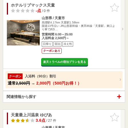
ホテルリブマックス天童
お気に入
りに追加
-点
/ 0 件
山形県 / 天童市
高擶駅4.17km
天童駅1.58km
国道13号沿い JR山形新幹線・奥羽本線「天童駅」東口よ
り車で約5…
営業時間 6:00～25:00
入浴料金 2,500円～
日帰り
宿泊
冷え性
クーポンあり
楽天トラベルの宿泊プランを見る
入浴料（90分）割引
クーポン
通常
2,500円
→
2,000円（500円お得！）
関連情報から探す
天童最上川温泉 ゆぴあ
お気に入
りに追加
3.6点
/ 27 件
山形県 / 天童市