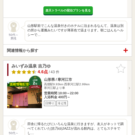
楽天トラベルの宿泊プランを見る
山形駅前でこんな温泉付きのホテルに泊まれるなんて、温泉は別
の所から運搬みたいですが薄茶色で温まります。朝ごはんもヘル
シーで…
50代～
男性
関連情報から探す
みいずみ温泉 吉乃ゆ
お気に入
りに追加
4.6点
/ 43 件
山形県 / 寒河江市
高擶駅9.93km
西寒河江駅2.99km
寒河江駅より車
営業時間 10:00～22:00
入浴料金 400円～
日帰り
冷え性
田舎に帰るたびにいろんな温泉に行きますが、友人がネットで調
べてくれていた[吉乃ゆ]JAZZが流れる館内は、とてもステキで
し…
50代～