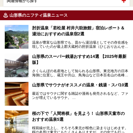
関連情報から探す
山形県のニフティ温泉ニュース
肘折温泉「若松屋 村井六助旅館」宿泊レポート＆
湯治におすすめの温泉宿2選
温泉が豊富な山形県でも、昔から湯治場としてその存在感を
現していたのが最上郡大蔵村の肘折温泉（ひじおりおんせ
ん）です。
今回はその肘折温泉の「若松屋 村井六助旅館」に宿泊した
山形県のスーパー銭湯おすすめ14選 【2025年最新
体験レポートとおすすめの温泉宿を2軒ご紹介します。
版】
鄙びた風情があり、源泉掛け流しの旅館も多い肘折温泉は、
じっくり名湯に浸かって癒されたい方にぴったりの温泉地で
さくらんぼの名産地として知られる山形県。東北地方の日本
す。
海側に位置し、蔵王や月山、鳥海山など日本百名山の名峰や
最上川が彩る、自然の美しい地域です。かの松尾芭蕉は「奥
の細道」全行程の1/3にあたる期間を山形県で過ごしたとい
山形県でサウナがオススメの温泉・銭湯・スパ10選
われることからも、山形の深い魅力がうかがえます。
山形県はまた、県内全域に多様な温泉があり、35ある市町
最近ではサウナに関する雑誌や漫画も発売されるなど、ファ
村のすべてで温泉が湧いているという温泉県。そんな山形県
ンが増えているサウナ。
でぜひチェックしたいスーパー銭湯をご紹介します。
しかしサウナは一口にサウナと言っても、ドライサウナ、ス
チームサウナ、塩サウナなどが存在し、施設によって様々な
桜の下で「人間将棋」を見よう！ 山形県天童市の
こだわりを持つ施設も増えています。
おすすめ温泉5選
今回はそんな今話題のサウナが楽しめる、山形県内にあるオ
ススメ温泉・銭湯・スパを10件まとめてご紹介します。
桜前線が北上し、そろそろ東北が桜色に染まりはじめます。
桜の名所は東北にもたくさんありますが、その中でも行って