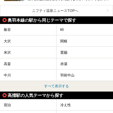
みたいのは、なんといっても山形県天童市の舞鶴山。
舞鶴山の山頂まで軽いハイキングの気分で登れば、そこでは
ニフティ温泉ニュースTOPへ
なんと「人間将棋」が行われているのです！
奥羽本線の駅から同じテーマで探す
「人間将棋」とは昭和31年から毎年春に山形県天童市で行
われている一大イベントで、甲冑や着物姿の武者に扮した人
間が将棋の駒となり、対局を行っているのです。
板谷
峠
人気漫画「３月のライオン」の中でもこの人間将棋のシーン
が描かれ、「坊」こと二海堂氏の甲冑のあまりの似合いっぷ
大沢
関根
りに、思わず吹き出してしまった読者もいることでしょう。
2017年は4月22日（土）・23日（日）に舞鶴山の頂上で行
われます。また、23日は「天童百面指し」が行われ、人間
米沢
置賜
将棋終了後、小学生以上の一般市民がプロ棋士と対局するこ
とができます。
高畠
赤湯
天童市には温泉も多数あるので、桜と人間将棋を見た後はゆ
っくり温泉に浸かってはいかがでしょうか。
中川
羽前中山
今回は山形県天童市のおすすめ温泉をご紹介します！
すべて表示する
高擶駅の人気テーマから探す
宿泊
冷え性