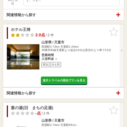
40代 男
性
関連情報から探す
ホテル王将
お気に入
りに追加
2.0点
/ 2 件
山形県 / 天童市
高擶駅3.73km
天童駅1.04km
JR奥羽本線天童駅より徒歩10分山形北ICより車で15分
営業時間
入浴料金 ～
宿泊
冷え性
楽天トラベルの宿泊プランを見る
関連情報から探す
童の湯(旧 まちの足湯)
お気に入
りに追加
-点
/ 2 件
山形県 / 天童市
高擶駅3.74km
天童駅991m