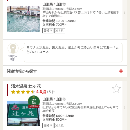
山形県 / 山形市
高擶駅10.60km
山形駅2.16km
JR山形駅から山形交通バス芸工大行きで15分、山形署前下
車すぐ山形自…
営業時間 10:00～24:00
入浴料金 700円～
日帰り
冷え性
サウナと水風呂、露天風呂、湯上がりに冷たい肉そばで週一「と
とのい」コース
50代～
男性
関連情報から探す
沼木温泉 辻ヶ花
お気に入
りに追加
4.6点
/ 5 件
山形県 / 山形市
高擶駅10.98km
山形駅2.60km
山形駅から車で10分程度山形自動車道山形蔵王ICから車で
25分程度
営業時間 6:00～22:00
入浴料金 500円～
日帰り
冷え性