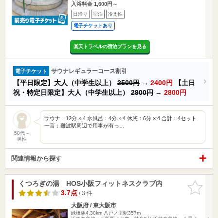
入浴料金 1,600円～
日帰り
宿泊
冷え性
電子チケットあり
楽天トラベルの宿泊プランを見る
サウナレギュラーコース割引
電子チケット
【平日限定】大人（中学生以上）
2500円
→
2400円
【土日
祝・特定日限定】大人（中学生以上）
2900円
→
2800円
サウナ：12分 × 4 水風呂：4分 × 4 休憩：6分 × 4 合計：4セット
一言：難波駅周辺で用事が有っ…
50代～
男性
関連情報から探す
くつろぎの湯 HOS小阪フィットネスクラブ内
お気に入
りに追加
3.7点
/ 3 件
大阪府 / 東大阪市
緑橋駅4.30km
八戸ノ里駅357m