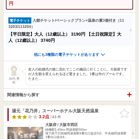
円
入館チケット/ベーシックプラン+温泉の素3個付き（11
電子チケット
3203/113204）
【平日限定】大人（12歳以上）
3190円
【土日祝限定】大
人（12歳以上）
3740円
他にも3種類の電子チケットがあります
友人の結婚式の後に流れでここの施設に行くことに。大袈裟です
が人生観を変えられるほど驚きました。1番は外のプールです。
たまた…
30代 男
性
関連情報から探す
湯元「花乃井」スーパーホテル大阪天然温泉
お気に入
りに追加
3.2点
/ 43 件
大阪府 / 大阪市西区
緑橋駅5.45km
阿波座駅500m
地下鉄千日前線阿波座駅9番出口徒歩5分、中央線阿波座駅
3番出口徒歩8…