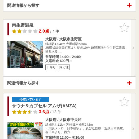
関連情報から探す
南生野温泉
お気に入
りに追加
2.0点
/ 7 件
大阪府 / 大阪市生野区
緑橋駅4.04km
寺田町駅536m
JR環状線寺田町駅より徒歩10分 疎開道路から生野工業高
校西入る …
営業時間 14:00～24:00
入浴料金 600円～
日帰り
冷え性
関連情報から探す
お気に入
今空いています
りに追加
サウナ＆カプセル アムザ(AMZA)
3.6点
/ 13 件
大阪府 / 大阪市中央区
緑橋駅4.11km
近鉄日本橋駅242m
・大阪メトロ「日本橋駅」、及び近鉄線「近鉄日本橋駅」
各下車より、西方…
営業時間 12:00～翌10:00