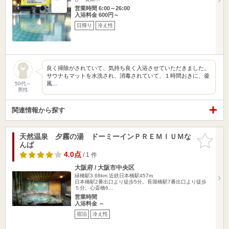
営業時間 6:00～26:00
入浴料金 600円～
日帰り
冷え性
良く掃除がされていて、気持ち良く入浴させていただきました。
サウナもマットを水洗され、消毒されていて、１時間おきに、釜
風…
50代～
男性
関連情報から探す
天然温泉 夕霧の湯 ドーミーインＰＲＥＭＩＵＭな
お気に入
んば
りに追加
4.0点
/ 1 件
大阪府 / 大阪市中央区
緑橋駅3.68km
近鉄日本橋駅457m
日本橋駅2番出口より徒歩5分。長堀橋駅7番出口より徒歩
５分。心斎橋6…
営業時間
入浴料金 ～
宿泊
冷え性