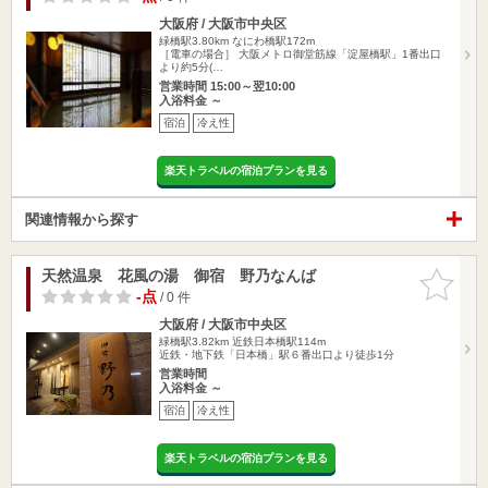
大阪府 / 大阪市中央区
緑橋駅3.80km
なにわ橋駅172m
［電車の場合］ 大阪メトロ御堂筋線「淀屋橋駅」1番出口
より約5分(…
営業時間 15:00～翌10:00
入浴料金 ～
宿泊
冷え性
楽天トラベルの宿泊プランを見る
関連情報から探す
天然温泉 花風の湯 御宿 野乃なんば
お気に入
りに追加
-点
/ 0 件
大阪府 / 大阪市中央区
緑橋駅3.82km
近鉄日本橋駅114m
近鉄・地下鉄「日本橋」駅６番出口より徒歩1分
営業時間
入浴料金 ～
宿泊
冷え性
楽天トラベルの宿泊プランを見る