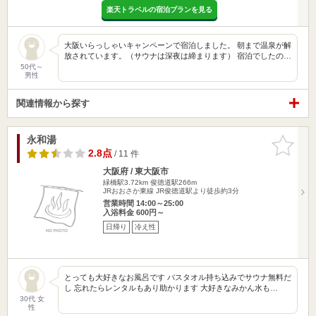
楽天トラベルの宿泊プランを見る
大阪いらっしゃいキャンペーンで宿泊しました。 朝まで温泉が解
放されています。（サウナは深夜は締まります） 宿泊でしたの…
50代～
男性
関連情報から探す
永和湯
お気に入
りに追加
2.8点
/ 11 件
大阪府 / 東大阪市
緑橋駅3.72km
俊徳道駅266m
JRおおさか東線 JR俊徳道駅より徒歩約3分
営業時間 14:00～25:00
入浴料金 600円～
日帰り
冷え性
とっても大好きなお風呂です バスタオル持ち込みでサウナ無料だ
し 忘れたらレンタルもあり助かります 大好きなみかん水も…
30代 女
性