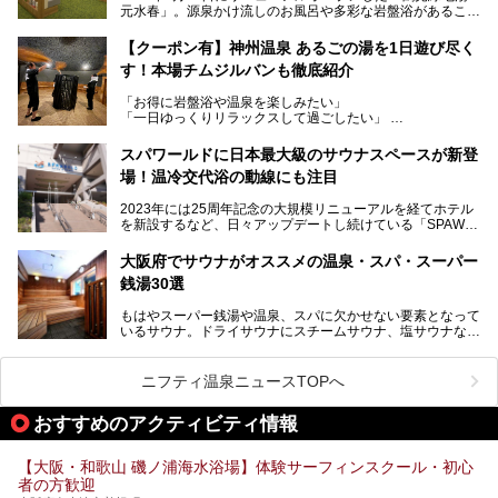
元水春」。源泉かけ流しのお風呂や多彩な岩盤浴があること
今回はオープン前の内覧会に参加し、館内のこだわりポイン
で人気の施設ですが、リニューアルを経てこれまで以上
トを徹底取材してきました。
に“一日中くつろげる場所”としてパワーアップしています。
サウナー注目の3種のサウナや160cmの深水風呂、没入感の
【クーポン有】神州温泉 あるごの湯を1日遊び尽く
高い岩盤浴エリア、日本最大の台数を誇る最新AIフィットネ
す！本場チムジルバンも徹底紹介
今回のリニューアルでは、新たに登場した瞑想サウナをはじ
スマシンなど、見どころ満載の館内を詳しくご紹介します。
め、岩盤浴エリアや休憩スペースの充実、レストランなど、
「お得に岩盤浴や温泉を楽しみたい」
見どころが盛りだくさん。日常の疲れを癒やしたい方はもち
「一日ゆっくりリラックスして過ごしたい」
ろん、休日にゆったり過ごしたい方にもぴったりの内容とな
そんな方におすすめなのが、クーポンを使ってお得に長時間
っています。
利用できる「神州温泉 あるごの湯」です。
スパワールドに日本最大級のサウナスペースが新登
本記事では、そんなリニューアル後の注目ポイントを詳しく
場！温冷交代浴の動線にも注目
あるごの湯は、大阪府豊中市にある日帰り温浴施設で、阪急
紹介します。これから「鶴見緑地湯元水春」に訪れる方や、
宝塚線「三国駅」から徒歩約10分とアクセスも良好です。
より満足度の高い過ごし方をしたい方はぜひお読みくださ
2023年には25周年記念の大規模リニューアルを経てホテル
チムジルバン（岩盤浴）を中心に、発汗・リラックス・漫画
い。
を新設するなど、日々アップデートし続けている「SPAWO
タイムまで満喫できる長時間滞在型の施設なので、一日中ゆ
RLD HOTEL＆RESORT」（以下スパワールド）。
ったりと過ごしたいときにおすすめ。大うちわやタオルによ
そんなスパワールドが2025年11月15日（土）に、新たな浴
る迫力ある熱波パフォーマンスも毎日行われており、“とと
大阪府でサウナがオススメの温泉・スパ・スーパー
室や日本最大級140人収容の大規模サウナを携えてリニュー
のう”体験をしっかり楽しめるのもポイントです。
銭湯30選
アルオープン！浴室である4F・6Fそれぞれにリニューアル
が施されており、その総工費はなんと13.5億円！
さらに館内でくつろぐだけでなく、隣接するビルにはカラオ
もはやスーパー銭湯や温泉、スパに欠かせない要素となって
大規模リニューアルの全容を確認すべく、リニューアルプレ
ケやボウリングといった遊び場もあり、友人同士やカップル
いるサウナ。ドライサウナにスチームサウナ、塩サウナな
オープンイベントに行ってきました！今回はそのリニューア
で“遊び+癒し”の一日を過ごすのにもぴったり。
ど、いくつか異なるタイプが楽しめたり、水風呂や外気浴ス
ル部分の概要をお届けします。
ペース、ロウリュウなど、心ゆくまで楽しむためのサービス
今回は、あるごの湯を訪問し、チムジルバンやお風呂、食事
が充実した施設も多くみられます。
ニフティ温泉ニュースTOPへ
処にいたるまで魅力をたっぷり堪能してきたので、その全容
を詳しく紹介します！
今回はそんなサウナにこだわった、大阪府内のオススメ温
おすすめのアクティビティ情報
泉・銭湯・スパを30件紹介したいと思います！
【大阪・和歌山 磯ノ浦海水浴場】体験サーフィンスクール・初心
者の方歓迎