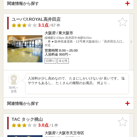
関連情報から探す
ユーバスROYAL高井田店
お気に入
りに追加
3.1点
/ 67 件
大阪府 / 東大阪市
緑橋駅2.03km
高井田中央駅615m
・車 ■ 阪神高速道路・13号東大阪線沿い「高井田出入口」
付近 …
営業時間 8:00～25:00
入浴料金 900円～
日帰り
冷え性
入浴料が少し高めなので、 たまにしかいけないが 良いです。 塩
サウナもあるし、 たくさんの種類のお風呂。 何より…
50代～
女性
関連情報から探す
TAC タック桃山
お気に入
りに追加
3.0点
/ 1 件
大阪府 / 大阪市天王寺区