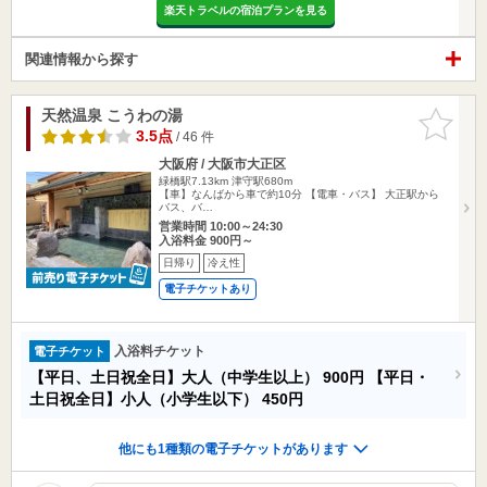
楽天トラベルの宿泊プランを見る
関連情報から探す
天然温泉 こうわの湯
お気に入
りに追加
3.5点
/ 46 件
大阪府 / 大阪市大正区
緑橋駅7.13km
津守駅680m
【車】なんばから車で約10分 【電車・バス】 大正駅から
バス、バ…
営業時間 10:00～24:30
入浴料金 900円～
日帰り
冷え性
電子チケットあり
入浴料チケット
電子チケット
【平日、土日祝全日】大人（中学生以上）
900円
【平日・
土日祝全日】小人（小学生以下）
450円
他にも1種類の電子チケットがあります