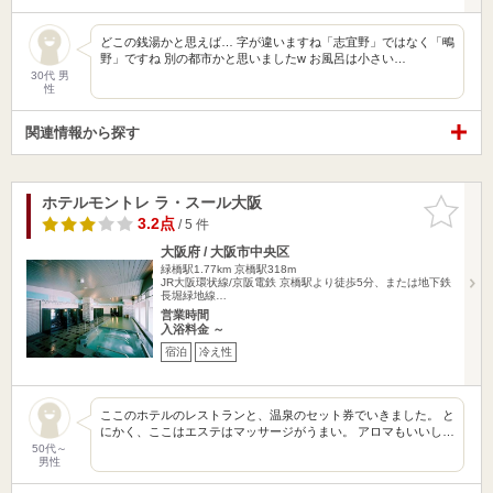
どこの銭湯かと思えば… 字が違いますね「志宜野」ではなく「鴫
野」ですね 別の都市かと思いましたw お風呂は小さい…
30代 男
性
関連情報から探す
ホテルモントレ ラ・スール大阪
お気に入
りに追加
3.2点
/ 5 件
大阪府 / 大阪市中央区
緑橋駅1.77km
京橋駅318m
JR大阪環状線/京阪電鉄 京橋駅より徒歩5分、または地下鉄
長堀緑地線…
営業時間
入浴料金 ～
宿泊
冷え性
ここのホテルのレストランと、温泉のセット券でいきました。 と
にかく、ここはエステはマッサージがうまい。 アロマもいいし…
50代～
男性