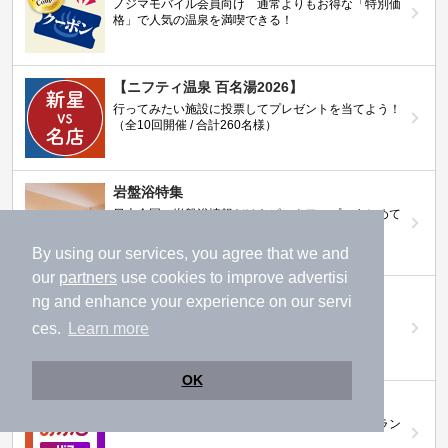
ノジマモバイル会員向け 通常よりもお得な「特別価
格」で人気の温泉を満喫できる！
【ニフティ温泉 百名湯2026】
行ってみたい施設に投票してプレゼントを当てよう！
（全10回開催 / 合計260名様）
岩盤浴特集
日本全国の岩盤浴情報だけをピックアップ。まとめて
検索！
By using our services, you agree that we and
our
partners
use cookies to improve advertisi
ニフティ温泉ニュース
ng and enhance your experience on our servi
温泉にもっと行きたくなる！お得な情報を掲載中
ces.
Learn more
OK
ニフティ温泉 おふろパス
温浴施設をお得に楽しめるサブスクリプションプラン