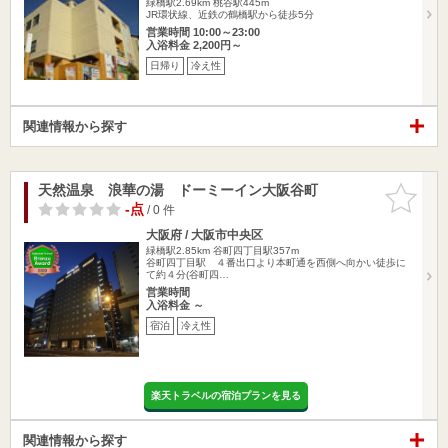
緑橋駅2.69km
桃谷駅445m
JR環状線、近鉄の鶴橋駅から徒歩5分
営業時間 10:00～23:00
入浴料金 2,200円～
日帰り
冷え性
関連情報から探す
天然温泉 浪華の湯 ドーミーイン大阪谷町
お気に入
りに追加
-点
/ 0 件
大阪府 / 大阪市中央区
緑橋駅2.85km
谷町四丁目駅357m
谷町四丁目駅 ４番出口より本町通を西側へ向かい徒歩に
て約４分(谷町四…
営業時間
入浴料金 ～
宿泊
冷え性
楽天トラベルの宿泊プランを見る
関連情報から探す