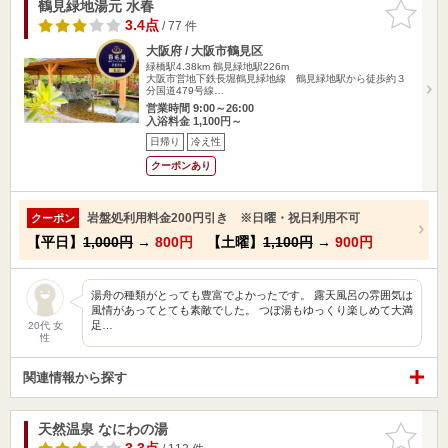
鶴見緑地湯元 水春
お気に入
りに追加
3.4点
/ 77 件
大阪府 / 大阪市鶴見区
緑橋駅4.38km
鶴見緑地駅226m
大阪市営地下鉄長堀鶴見緑地線 鶴見緑地駅から徒歩約３
分国道479号線…
営業時間 9:00～26:00
入浴料金 1,100円～
日帰り
冷え性
クーポンあり
岩盤処利用料金200円引き ※日曜・祝日利用不可
クーポン
【平日】
1,000円
→
800円
【土曜】
1,100円
→
900円
湯舟の種類がとっても豊富でよかったです。 露天風呂の雰囲気は
風情があってとても素敵でした。 つぼ湯もゆっくり楽しめて大満
足…
20代 女
性
関連情報から探す
天然温泉 なにわの湯
お気に入
りに追加