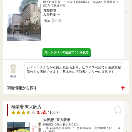
地下鉄堺筋線・中央線境筋本町駅より徒歩6分阪神高速道
路1号環状線本町…
営業時間
入浴料金 ～
宿泊
冷え性
楽天トラベルの宿泊プランを見る
シティホテルながら露天風呂もあり、ビジネス利用でも温泉旅館
気分をを堪能できます！基本的に宿泊者オンリーの温泉です。
匿名
関連情報から探す
極楽湯 東大阪店
お気に入
りに追加
3.5点
/ 106 件
大阪府 / 東大阪市
緑橋駅3.65km
長田駅683m
・車 ■ 阪神高速道路・13号東大阪線「高井田出入口」、及
び「長田…