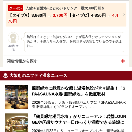
入館＋岩盤浴+ととのいドリンク 最大380円引き
クーポン
【タイプA】
3,860円
→
3,700円
【タイプC】
4,850円
→
4,4
70円
施設は広々として気持ちがいい。まず浴衣選びからテンションが
あがり、子供たちも大喜び。 休憩場所が充実しているので子供連
れ…
30代 女
性
関連情報から探す
大阪府のニフティ温泉ニュース
服部緑地に緑豊かな癒し温浴施設が堂々誕生！「S
PA&SAUNA水春 服部緑地」を徹底取材
2026年6月5日、大阪・服部緑地エリアに「SPA&SAUNA水
春 服部緑地」がグランドオープン。
当初の計画から約5年の時を経て誕生した本施設は、温泉・
「鶴見緑地湯元水春」がリニューアル！岩盤LOUN
サウナ・岩盤浴・フィットネス・ラウンジ・レストランなど
GEや瞑想サウナで一日ゆっくり満喫できる施設に
を融合した、これまでの“水春”のイメージをさらに進化させ
た大型ウェルネス施設です。
2026年4月22日にリニューアルオープンした「鶴見緑地湯