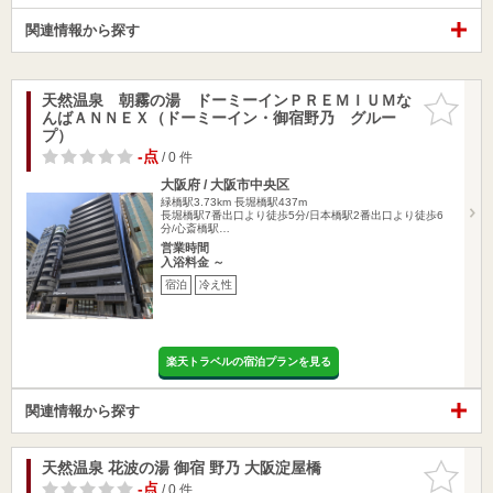
関連情報から探す
天然温泉 朝霧の湯 ドーミーインＰＲＥＭＩＵＭな
お気に入
んばＡＮＮＥＸ（ドーミーイン・御宿野乃 グルー
りに追加
プ）
-点
/ 0 件
大阪府 / 大阪市中央区
緑橋駅3.73km
長堀橋駅437m
長堀橋駅7番出口より徒歩5分/日本橋駅2番出口より徒歩6
分/心斎橋駅…
営業時間
入浴料金 ～
宿泊
冷え性
楽天トラベルの宿泊プランを見る
関連情報から探す
天然温泉 花波の湯 御宿 野乃 大阪淀屋橋
お気に入
りに追加
-点
/ 0 件