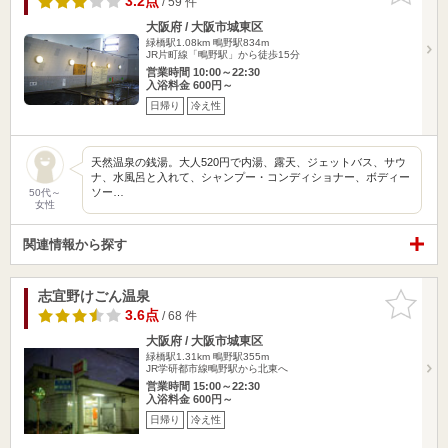
3.2点
/ 59 件
大阪府 / 大阪市城東区
緑橋駅1.08km
鴫野駅834m
JR片町線「鴫野駅」から徒歩15分
営業時間 10:00～22:30
入浴料金 600円～
日帰り
冷え性
天然温泉の銭湯。大人520円で内湯、露天、ジェットバス、サウ
ナ、水風呂と入れて、シャンプー・コンディショナー、ボディー
ソー…
50代～
女性
関連情報から探す
志宜野けごん温泉
お気に入
りに追加
3.6点
/ 68 件
大阪府 / 大阪市城東区
緑橋駅1.31km
鴫野駅355m
JR学研都市線鴫野駅から北東へ
営業時間 15:00～22:30
入浴料金 600円～
日帰り
冷え性