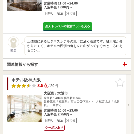
営業時間 11:00～24:00
入浴料金 1,000円～
日帰り
宿泊
冷え性
楽天トラベルの宿泊プランを見る
土佐堀にあるビジネスホテルの地下に涌く温泉です。駐車場が分
かりにくく、ホテルの西側の角を左に曲がってすぐのところにあ
るゴン…
匿名
関連情報から探す
ホテル阪神大阪
お気に入
りに追加
3.5点
/ 29 件
大阪府 / 大阪市
緑橋駅5.48km
福島駅105m
阪神電車「福島駅」西出口②下車すぐ ＪＲ環状線「福島
駅」下車すぐ …
営業時間 10:00～23:00
入浴料金 2,750円～
日帰り
宿泊
冷え性
クーポンあり