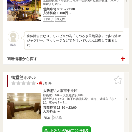
近鉄奈良線・小阪駅より東へ徒歩5分 近鉄奈良線・八戸ノ
里駅より西へ…
営業時間 9:30～23:00
入浴料金 1,100円～
日帰り
冷え性
身体障害になり、リハビリの為「くつろぎ天然温泉」で歩行浴や
ジャグジー、マッサージなどでを行いずいぶん回復して来まし
た。 こ…
匿名
関連情報から探す
御堂筋ホテル
お気に入
りに追加
-点
/ 0 件
大阪府 / 大阪市中央区
緑橋駅4.36km
大阪難波駅188m
新大阪より16分 地下鉄御堂筋線、南海、近鉄各「なん
ば」駅から1～3…
営業時間 18:30～23:00
入浴料金 ～
宿泊
冷え性
楽天トラベルの宿泊プランを見る