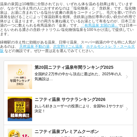
温泉の泉質は10種類に分類されており、いずれも体を温める効果は有しています
が、なかでも冷え性の人におすすめなのは「塩化物泉」と「含鉄泉」です。塩化物
泉は、お湯に含まれている塩分が皮膚の表面をコーティングし、毛穴を塞いで汗の
蒸発を妨げることによって保温効果を発揮。含鉄泉は熱伝導率の良い鉄分の作用で
体がよく温まります。その両方を兼ね備えているお湯として有名なのが、日本三古
湯の一つに数えられる有馬温泉の「金泉」です。
「有馬温泉 太閤の湯」
では日本一
ともいわれる濃さの含鉄-ナトリウム-塩化物強塩泉を100％かけ流しで提供してい
ます。
緑橋駅の冷え性に効能がある温泉、日帰り温泉、スーパー銭湯の中でも特に人気が
あるのは、
天然温泉 不動の湯
、
志宜野けごん温泉
、
ホテルモントレ ラ・スール大
阪
などの施設です。ぜひ一度は足を運んでみてください。
第20回ニフティ温泉年間ランキング2025
全国約2.2万件の中から頂点に選ばれた、2025年の人
気施設は…
ニフティ温泉 サウナランキング2026
おふろ好きユーザーの投票により、全国No.1サウナが
決定！
ニフティ温泉プレミアムクーポン