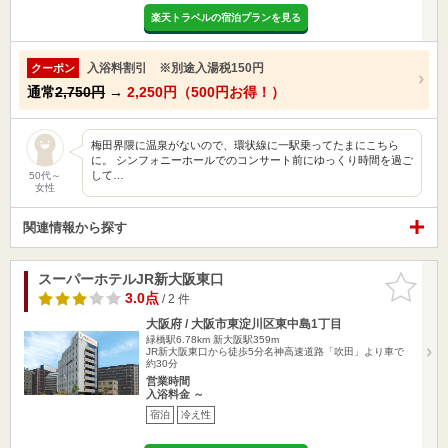
楽天トラベルの宿泊プランを見る
入浴料割引 ※別途入湯税150円
クーポン
通常
2,750円
→
2,250円（500円お得！）
梅田界隈に温泉がないので、環状線に一駅乗ってたまにこちら
に。 シンフォニーホールでのコンサート前にゆっくり時間を過ご
して…
50代～
女性
関連情報から探す
スーパーホテルJR新大阪東口
お気に入
りに追加
3.0点
/ 2 件
大阪府 / 大阪市東淀川区東中島1丁目
緑橋駅6.78km
新大阪駅359m
JR新大阪東口から徒歩5分名神高速道路「吹田」より車で
約30分
営業時間
入浴料金 ～
宿泊
冷え性