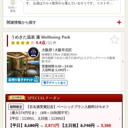
す。 お湯はテルメ龍宮から運んでいるそうです。 ミストサ…
50代～
男性
関連情報から探す
うめきた温泉 蓮 Wellbeing Park
お気に入
りに追加
4.4点
/ 11 件
大阪府 / 大阪市北区
緑橋駅5.29km
大阪駅283m
JR大阪駅うめきた地下口(B1F)よりグラングリーン大阪南
館 B1F…
営業時間 0:00～24:00
入浴料金 3,190円～
日帰り
冷え性
電子チケットあり
【百名湯受賞記念】ベーシックプラン入館料10％オフ
期間限定
（最大374円引き）（8/8～16利用不可）
【平日：113951、土日祝：113952】
【平日】
3,190円
→
2,871円
【土日祝】
3,740円
→
3,366