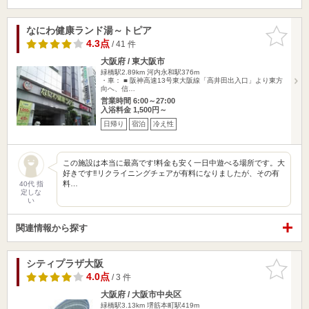
なにわ健康ランド湯～トピア
お気に入
りに追加
4.3点
/ 41 件
大阪府 / 東大阪市
緑橋駅2.89km
河内永和駅376m
・車： ■ 阪神高速13号東大阪線「高井田出入口」より東方
向へ、信…
営業時間 6:00～27:00
入浴料金 1,500円～
日帰り
宿泊
冷え性
この施設は本当に最高です!料金も安く一日中遊べる場所です。大
好きです‼︎リクライニングチェアが有料になりましたが、その有
料…
40代 指
定しな
い
関連情報から探す
シティプラザ大阪
お気に入
りに追加
4.0点
/ 3 件
大阪府 / 大阪市中央区
緑橋駅3.13km
堺筋本町駅419m