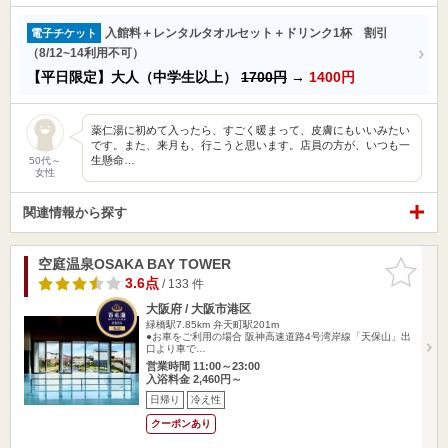
入館料＋レンタルタオルセット＋ドリンク1杯 割引
電子チケット
（8/12~14利用不可）
【平日限定】大人（中学生以上）
1700円
→
1400円
薬仁湯に初めて入ったら、すごく暖まって、皮膚にもいいみたい
です。また、来月も、行こうと思います。店員の方が、いつも一
生懸命…
50代～
女性
関連情報から探す
空庭温泉OSAKA BAY TOWER
お気に入
りに追加
3.6点
/ 133 件
大阪府 / 大阪市港区
緑橋駅7.85km
弁天町駅201m
●お車をご利用の場合 阪神高速道路4号湾岸線「天保山」出
口より車で…
営業時間 11:00～23:00
入浴料金 2,460円～
日帰り
冷え性
クーポンあり