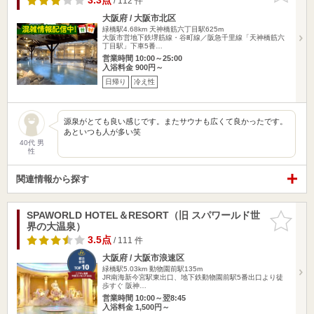
3.3点
/ 112 件
大阪府 / 大阪市北区
緑橋駅4.68km
天神橋筋六丁目駅625m
大阪市営地下鉄堺筋線・谷町線／阪急千里線「天神橋筋六
丁目駅」下車5番…
営業時間 10:00～25:00
入浴料金 900円～
日帰り
冷え性
源泉がとても良い感じです。またサウナも広くて良かったです。
あといつも人が多い笑
40代 男
性
関連情報から探す
SPAWORLD HOTEL＆RESORT（旧 スパワールド世
お気に入
界の大温泉）
りに追加
3.5点
/ 111 件
大阪府 / 大阪市浪速区
緑橋駅5.03km
動物園前駅135m
JR南海新今宮駅東出口、地下鉄動物園前駅5番出口より徒
歩すぐ 阪神…
営業時間 10:00～翌8:45
入浴料金 1,500円～