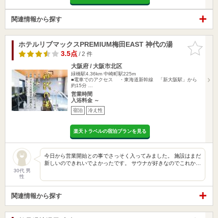
関連情報から探す
ホテルリブマックスPREMIUM梅田EAST 神代の湯
お気に入
りに追加
3.5点
/ 2 件
大阪府 / 大阪市北区
緑橋駅4.36km
中崎町駅225m
■電車でのアクセス ・東海道新幹線 「新大阪駅」から
約15分 …
営業時間
入浴料金 ～
宿泊
冷え性
楽天トラベルの宿泊プランを見る
今日から営業開始との事でさっそく入ってみました。 施設はまだ
新しいのできれいでよかったです。 サウナが好きなのでこれか…
30代 男
性
関連情報から探す