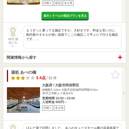
日帰り
宿泊
冷え性
楽天トラベルの宿泊プランを見る
もうずっと通ってる施設ですが、大好きです。料金も安いのに、
館内着やタオルが使い放題でここの施設こそ手ぶらで行ける施設
です。…
40代 指
定しな
い
関連情報から探す
湯処 あべの橋
お気に入
りに追加
3.4点
/ 32 件
大阪府 / 大阪市阿倍野区
緑橋駅5.12km
大阪市谷町線阿倍野駅319m
JR天王寺駅より徒歩4分
営業時間 15:00～23:00
入浴料金 600円～
日帰り
冷え性
ぱんだ湯で訪問しました。 あべのキューズモール横の温泉銭湯で