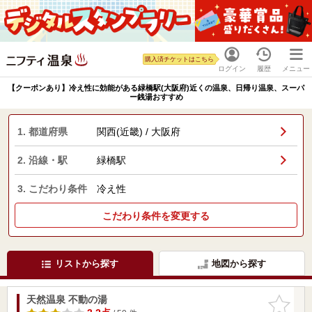
購入済チケットはこちら
ログイン
履歴
メニュー
【クーポンあり】冷え性に効能がある緑橋駅(大阪府)近くの温泉、日帰り温泉、スーパ
ー銭湯おすすめ
1. 都道府県
関西(近畿) / 大阪府
2. 沿線・駅
緑橋駅
3. こだわり条件
冷え性
こだわり条件を変更する
リストから探す
地図から探す
天然温泉 不動の湯
お気に入
りに追加