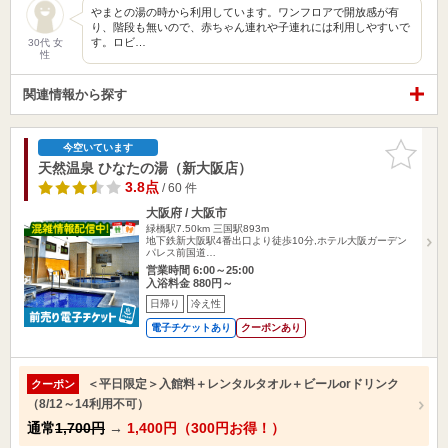
やまとの湯の時から利用しています。ワンフロアで開放感が有
り、階段も無いので、赤ちゃん連れや子連れには利用しやすいで
す。ロビ…
30代 女
性
関連情報から探す
お気に入
今空いています
りに追加
天然温泉 ひなたの湯（新大阪店）
3.8点
/ 60 件
大阪府 / 大阪市
緑橋駅7.50km
三国駅893m
地下鉄新大阪駅4番出口より徒歩10分,ホテル大阪ガーデン
パレス前国道…
営業時間 6:00～25:00
入浴料金 880円～
日帰り
冷え性
電子チケットあり
クーポンあり
＜平日限定＞入館料＋レンタルタオル＋ビールorドリンク
クーポン
（8/12～14利用不可）
通常
1,700円
→
1,400円（300円お得！）