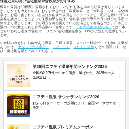
保温効果の高い塩化物泉や含鉄泉がおすすめ
温泉の泉質は10種類に分類されており、いずれも体を温める効果は有しています
が、なかでも冷え性の人におすすめなのは「塩化物泉」と「含鉄泉」です。塩化物
泉は、お湯に含まれている塩分が皮膚の表面をコーティングし、毛穴を塞いで汗の
蒸発を妨げることによって保温効果を発揮。含鉄泉は熱伝導率の良い鉄分の作用で
体がよく温まります。その両方を兼ね備えているお湯として有名なのが、日本三古
湯の一つに数えられる有馬温泉の「金泉」です。
「有馬温泉 太閤の湯」
では日本一
ともいわれる濃さの含鉄-ナトリウム-塩化物強塩泉を100％かけ流しで提供してい
ます。
斗米駅の冷え性に効能がある温泉、日帰り温泉、スーパー銭湯の中でも特に人気が
あるのは、
カダルテラス金田一
、
スパドーム
、
きたぐに旅館
などの施設です。ぜ
ひ一度は足を運んでみてください。
第20回ニフティ温泉年間ランキング2025
全国約2.2万件の中から頂点に選ばれた、2025年の人
気施設は…
ニフティ温泉 サウナランキング2026
おふろ好きユーザーの投票により、全国No.1サウナが
決定！
ニフティ温泉プレミアムクーポン