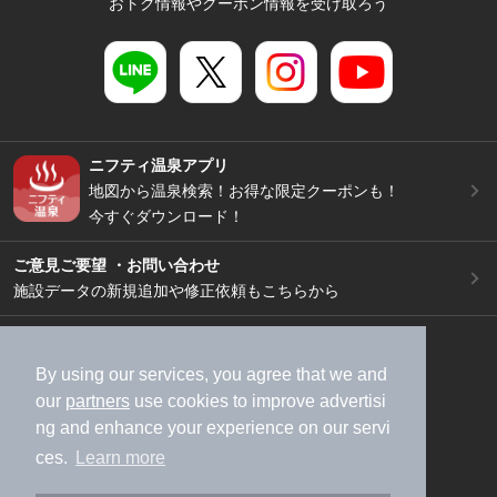
おトク情報やクーポン情報を受け取ろう
ニフティ温泉アプリ
地図から温泉検索！お得な限定クーポンも！
今すぐダウンロード！
ご意見ご要望 ・お問い合わせ
施設データの新規追加や修正依頼もこちらから
スマートフォン
/
PC
加盟店募集（資料請求）
広告出稿のご案内
By using our services, you agree that we and
our
partners
use cookies to improve advertisi
利用規約
ライフスタイルMEMBERS+規約
ng and enhance your experience on our servi
特定商取引法に基づく表記
ヘルプ
採用情報
ces.
Learn more
運営会社
個人情報保護ポリシー