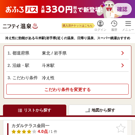
購入済チケットはこちら
ログイン
履歴
メニュー
冷え性に効能がある斗米駅(岩手県)近くの温泉、日帰り温泉、スーパー銭湯おすすめ
1. 都道府県
東北 / 岩手県
2. 沿線・駅
斗米駅
3. こだわり条件
冷え性
こだわり条件を変更する
リストから探す
地図から探す
カダルテラス金田一
お気に入
りに追加
4.0点
/ 1 件