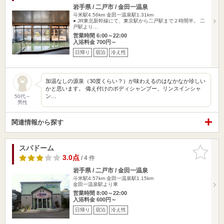
岩手県 / 二戸市 / 金田一温泉
斗米駅4.56km
金田一温泉駅1.31km
● JR東北新幹線にて、東京駅から二戸駅まで２時間半。 二
戸駅より…
営業時間 6:00～22:00
入浴料金 700円～
日帰り
宿泊
冷え性
加温なしの源泉（30度くらい？）が味わえるのはなかなか珍しい
かと思います。 備え付けのボディシャンプー、リンスインシャ
ン…
50代～
男性
関連情報から探す
スパドーム
お気に入
りに追加
3.0点
/ 4 件
岩手県 / 二戸市 / 金田一温泉
斗米駅4.57km
金田一温泉駅1.15km
金田一温泉駅より車
営業時間 8:00～22:00
入浴料金 600円～
日帰り
宿泊
冷え性