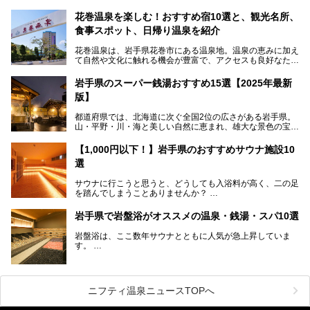
創業45周年。この冬はアプレスキー（フランス語で"スキー
の後"）の充実をはかり、テーマをSNOW（雪）＋NOVA
花巻温泉を楽しむ！おすすめ宿10選と、観光名所、
（新星）で「SNØVA（スノーヴァ）」としました！
食事スポット、日帰り温泉を紹介
スキーやスノボはもちろんのこと、スキーをしない人でも満
花巻温泉は、岩手県花巻市にある温泉地。温泉の恵みに加え
喫できるパウダースノーの雫石。というわけで、「雫石プリ
て自然や文化に触れる機会が豊富で、アクセスも良好なた
ンスホテル」にお出かけして楽しめるアクティビティや温泉
め、遠くに住んでいる方でも気軽に足を運べます。
をたっぷりレポートしちゃいます。
岩手県のスーパー銭湯おすすめ15選【2025年最新
この記事では、花巻温泉の魅力、おすすめの宿・注目すべき
───
版】
観光スポット・味わい深い食事処・気軽に立ち寄れる日帰り
提供元：株式会社西武・プリンスホテルズワールドワイド
温泉を順に紹介します。
【PR】
都道府県では、北海道に次ぐ全国2位の広さがある岩手県。
この記事は雫石プリンスホテルのPR記事です。
山・平野・川・海と美しい自然に恵まれ、雄大な景色の宝庫
花巻温泉での日常を忘れられる特別な体験を通じて、いつも
と言えます。山の幸・海の幸も豊富で、盛岡冷麺や前沢牛、
と違う思い出深い温泉旅行を満喫しましょう。
三陸の魚介類などの岩手グルメは全国に知られていますね。
【1,000円以下！】岩手県のおすすめサウナ施設10
大自然に囲まれた岩手県には、温泉が多く湧き出していま
選
す。今回は、岩手県でおすすめのスーパー銭湯をご紹介しま
す。
サウナに行こうと思うと、どうしても入浴料が高く、二の足
を踏んでしまうことありませんか？
そこで値段を抑えた格安でお風呂とサウナを満喫できる充実
岩手県で岩盤浴がオススメの温泉・銭湯・スパ10選
の施設を紹介します！
岩盤浴は、ここ数年サウナとともに人気が急上昇していま
サクッと、月何回もサウナを楽しみたい人にとってはピッタ
す。
リの場所ばかりなんですよ。
美容のほか、身体の疲れを取ったり心地よさを感じられたり
など、おすすめできるポイントばかりです。
この記事では岩手県にある1,000円以下のおすすめサウナ施
今回は、岩手県でおすすめの温泉、銭湯、スパにある岩盤浴
設を紹介していきます。
を紹介します！
ニフティ温泉ニュースTOPへ
温度も低めなので、暑いのが苦手な人でも大満足な施設です
よ。