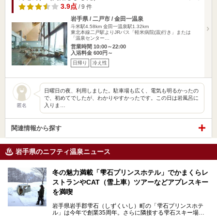
3.9点
/ 9 件
岩手県 / 二戸市 / 金田一温泉
斗米駅4.58km
金田一温泉駅1.32km
東北本線二戸駅よりJRバス「軽米病院(温)行き」または
「温泉センター…
営業時間 10:00～22:00
入浴料金 600円～
日帰り
冷え性
日曜日の夜、利用しました。駐車場も広く、電気も明るかったの
で、初めてでしたが、わかりやすかったです。この日は岩風呂に
入りま…
匿名
関連情報から探す
岩手県のニフティ温泉ニュース
冬の魅力満載「雫石プリンスホテル」でかまくらレ
ストランやCAT（雪上車）ツアーなどアプレスキー
を満喫
岩手県岩手郡雫石（しずくいし）町の「雫石プリンスホテ
ル」は今年で創業35周年。さらに隣接する雫石スキー場は