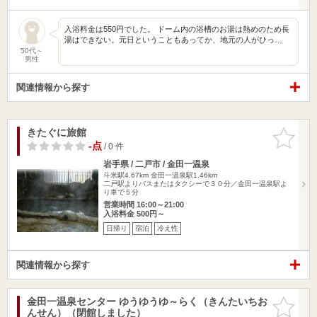
入浴料金は550円でした。 ドーム内の浴槽のお湯は熱めのため長
湯はできない。元日ということもあってか、地元の人がひっ…
50代～
男性
関連情報から探す
きたぐに旅館
お気に入
りに追加
-点
/ 0 件
岩手県 / 二戸市 / 金田一温泉
斗米駅4.67km
金田一温泉駅1.46km
二戸駅よりバスまたはタクシーで３０分／金田一温泉駅よ
り車で５分
営業時間 16:00～21:00
入浴料金 500円～
日帰り
宿泊
冷え性
関連情報から探す
金田一温泉センター ゆうゆうゆ～らく（きんたいちお
お気に入
んせん）（閉館しました）
りに追加