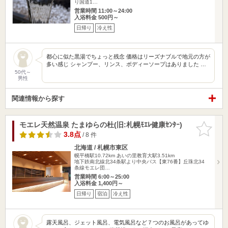
り国道1…
営業時間 11:00～24:00
入浴料金 500円～
日帰り
冷え性
都心に似た黒湯でちょっと残念 価格はリーズナブルで地元の方が
多い感じ シャンプー、リンス、ボディーソープはありました …
50代～
男性
関連情報から探す
モエレ天然温泉 たまゆらの杜(旧:札幌ﾓｴﾚ健康ｾﾝﾀｰ)
お気に入
りに追加
3.8点
/ 8 件
北海道 / 札幌市東区
幌平橋駅10.72km
あいの里教育大駅3.51km
地下鉄南北線北34条駅より中央バス【東76番】丘珠北34
条線モエレ団…
営業時間 6:00～25:00
入浴料金 1,400円～
日帰り
宿泊
冷え性
露天風呂、ジェット風呂、電気風呂など７つのお風呂があってゆ