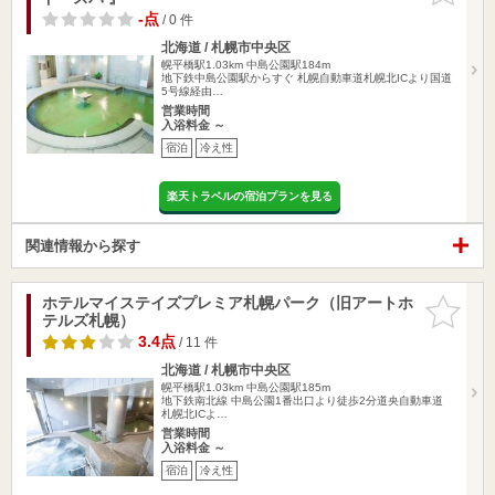
-点
/ 0 件
北海道 / 札幌市中央区
幌平橋駅1.03km
中島公園駅184m
地下鉄中島公園駅からすぐ 札幌自動車道札幌北ICより国道
5号線経由…
営業時間
入浴料金 ～
宿泊
冷え性
楽天トラベルの宿泊プランを見る
関連情報から探す
ホテルマイステイズプレミア札幌パーク（旧アートホ
お気に入
テルズ札幌）
りに追加
3.4点
/ 11 件
北海道 / 札幌市中央区
幌平橋駅1.03km
中島公園駅185m
地下鉄南北線 中島公園1番出口より徒歩2分道央自動車道
札幌北ICよ…
営業時間
入浴料金 ～
宿泊
冷え性