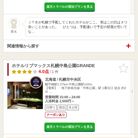
楽天トラベルの宿泊プランを見る
ＪＴＢが札幌で手配してくれたホテルがここ。 実はこの日は３つ
良いことがあった。 ひとつは、手配違いで予定の部屋が空いて
な…
匿名
関連情報から探す
ホテルリブマックス札幌中島公園GRANDE
お気に入
りに追加
4.0点
/ 1 件
北海道 / 札幌市中央区
幌平橋駅1.07km
中島公園駅143m
【電車】 ・地下鉄南北線「中島公園」駅 1番出口 徒歩 約2
分 …
営業時間 15:00～24:00
入浴料金 2,500円～
日帰り
宿泊
冷え性
クーポンあり
楽天トラベルの宿泊プランを見る