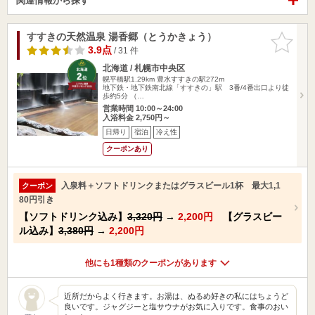
関連情報から探す
すすきの天然温泉 湯香郷（とうかきょう）
お気に入
りに追加
3.9点
/ 31 件
北海道 / 札幌市中央区
幌平橋駅1.29km
豊水すすきの駅272m
地下鉄・地下鉄南北線「すすきの」駅 3番/4番出口より徒
歩約5分 （…
営業時間 10:00～24:00
入浴料金 2,750円～
日帰り
宿泊
冷え性
クーポンあり
入泉料＋ソフトドリンクまたはグラスビール1杯 最大1,1
クーポン
80円引き
【ソフトドリンク込み】
3,320円
→
2,200円
【グラスビー
ル込み】
3,380円
→
2,200円
他にも1種類のクーポンがあります
近所だからよく行きます。お湯は、ぬるめ好きの私にはちょうど
良いです。ジャグジーと塩サウナがお気に入りです。食事のおい