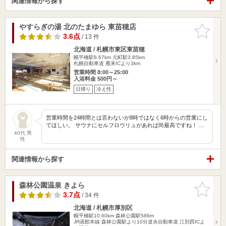
関連情報から探す
やすらぎの湯 北のたまゆら 東苗穂店
お気に入
りに追加
3.6点
/ 13 件
北海道 / 札幌市東区東苗穂
幌平橋駅8.67km
元町駅3.85km
札幌自動車道 雁来ICより3km
営業時間 8:00～25:00
入浴料金 500円～
日帰り
冷え性
営業時間を24時間とは言わないが8時ではなく6時からの営業にし
てほしい。 サウナにセルフロウリュがあれば尚最高ですね！ …
40代 男
性
関連情報から探す
森林公園温泉 きよら
お気に入
りに追加
3.7点
/ 34 件
北海道 / 札幌市厚別区
幌平橋駅10.60km
森林公園駅586m
JR函館本線 森林公園駅より10分道央自動車道 江別西ICよ