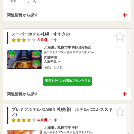
しいし…
匿名
関連情報から探す
スーパーホテル札幌・すすきの
お気に入
りに追加
3.0点
/ 2 件
北海道 / 札幌市中央区南6条西
幌平橋駅1.52km
豊水すすきの駅92m
営業時間
入浴料金 ～
宿泊
冷え性
楽天トラベルの宿泊プランを見る
関連情報から探す
プレミアホテル-CABIN-札幌(旧 ホテルパコJrススキ
お気に入
ノ)
りに追加
4.0点
/ 5 件
北海道 / 札幌市中央区
幌平橋駅1.57km
東本願寺前駅232m