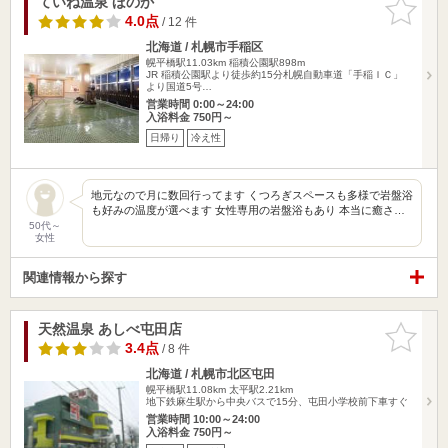
ていね温泉 ほのか
お気に入
りに追加
4.0点
/ 12 件
北海道 / 札幌市手稲区
幌平橋駅11.03km
稲積公園駅898m
JR 稲積公園駅より徒歩約15分札幌自動車道「手稲ＩＣ」
より国道5号…
営業時間 0:00～24:00
入浴料金 750円～
日帰り
冷え性
地元なので月に数回行ってます くつろぎスペースも多様で岩盤浴
も好みの温度が選べます 女性専用の岩盤浴もあり 本当に癒さ…
50代～
女性
関連情報から探す
天然温泉 あしべ屯田店
お気に入
りに追加
3.4点
/ 8 件
北海道 / 札幌市北区屯田
幌平橋駅11.08km
太平駅2.21km
地下鉄麻生駅から中央バスで15分、屯田小学校前下車すぐ
営業時間 10:00～24:00
入浴料金 750円～