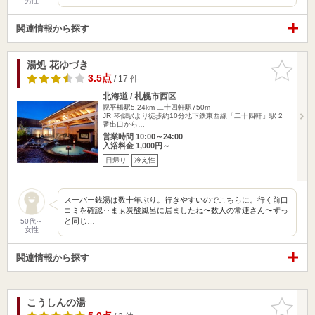
男性
関連情報から探す
湯処 花ゆづき
お気に入
りに追加
3.5点
/ 17 件
北海道 / 札幌市西区
幌平橋駅5.24km
二十四軒駅750m
JR 琴似駅より徒歩約10分地下鉄東西線「二十四軒」駅 2
番出口から…
営業時間 10:00～24:00
入浴料金 1,000円～
日帰り
冷え性
スーパー銭湯は数十年ぶり。行きやすいのでこちらに。行く前口
コミを確認‥まぁ炭酸風呂に居ましたね〜数人の常連さん〜ずっ
と同じ…
50代～
女性
関連情報から探す
こうしんの湯
お気に入
りに追加