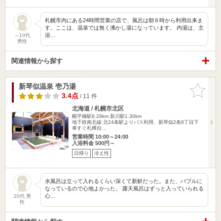
札幌市内にある24時間営業の店で、風呂は朝６時から利用出来ま
す。ここは、温泉では無く沸かし湯になっています。 内湯は、主
浴…
～10代
男性
関連情報から探す
新琴似温泉 壱乃湯
お気に入
りに追加
3.4点
/ 11 件
北海道 / 札幌市北区
幌平橋駅8.28km
新川駅1.30km
地下鉄南北線 北24条駅よりバス利用、新琴似2条8丁目下
車すぐ札樽自…
営業時間 10:00～24:00
入浴料金 500円～
日帰り
冷え性
水風呂は立って入れるくらい深くて新鮮だった。また、バブルに
なっているので心地よかった。 露天風呂はずっと入っていられる
心…
20代 男
性