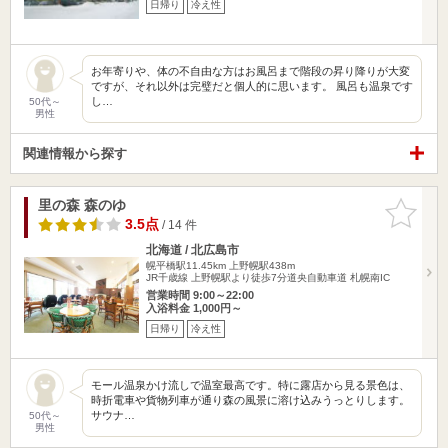
日帰り
冷え性
お年寄りや、体の不自由な方はお風呂まで階段の昇り降りが大変
ですが、それ以外は完璧だと個人的に思います。 風呂も温泉です
し…
50代～
男性
関連情報から探す
里の森 森のゆ
お気に入
りに追加
3.5点
/ 14 件
北海道 / 北広島市
幌平橋駅11.45km
上野幌駅438m
JR千歳線 上野幌駅より徒歩7分道央自動車道 札幌南IC
営業時間 9:00～22:00
入浴料金 1,000円～
日帰り
冷え性
モール温泉かけ流しで温室最高です。特に露店から見る景色は、
時折電車や貨物列車が通り森の風景に溶け込みうっとりします。
サウナ…
50代～
男性