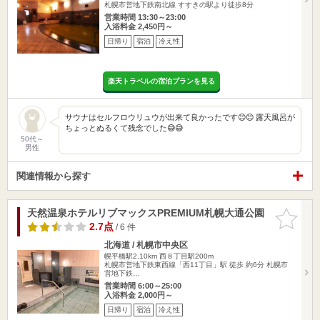
札幌市営地下鉄南北線 すすきの駅より徒歩8分
営業時間 13:30～23:00
入浴料金 2,450円～
日帰り
宿泊
冷え性
楽天トラベルの宿泊プランを見る
サウナはセルフロウリュウが出来て良かったです😊😊 露天風呂が
ちょっとぬるくて残念でした😅😅
50代～
男性
関連情報から探す
天然温泉ホテルリブマックスPREMIUM札幌大通公園
お気に入
りに追加
2.7点
/ 6 件
北海道 / 札幌市中央区
幌平橋駅2.10km
西８丁目駅200m
札幌市営地下鉄東西線「西11丁目」駅 徒歩 約6分 札幌市
営地下鉄…
営業時間 6:00～25:00
入浴料金 2,000円～
日帰り
宿泊
冷え性