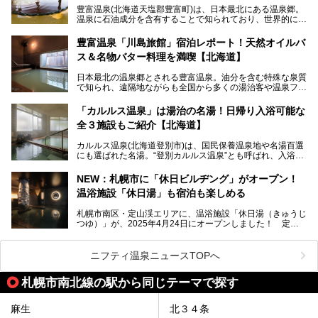
老若男女問わず、多くの方にご体験いただける製品ですの
豊富温泉(北海道天塩郡豊富町)は、日本最北にある温泉郷。
で、ぜひお試しください。※6月13日配布開始、なくなり次
温泉に石油成分を含有することで知られており、世界的にも
第終了
大変希少な泉質です。また、油分が乾癬やアトピー性皮膚炎
に特効があると言われ、遠隔地ながらも全国から湯治・療養
───
豊富温泉「川島旅館」宿泊レポート！天然オイルバ
目的で多くの人々が訪れます。
提供元：株式会社バルクオム【PR】
ス＆名物バター料理を満喫【北海道】
この記事は株式会社バルクオム商品のPR記事です。
今回、四半世紀以上に渡り全国の温泉を巡り続ける筆者が現
日本最北の温泉郷とされる豊富温泉。油分を含む特殊な泉質
地体験し、独自の視点で豊富温泉の“天然オイルバス”をレポ
で知られ、遠隔地ながらも全国から多くの湯治客や温泉ファ
ート。温泉地概要や日帰り入浴施設をはじめ、宿泊施設・ア
ンが訪れる地です。
クセスまで徹底紹介します！
「カルルス温泉」は湯治の名湯！日帰り入浴可能な
「川島旅館」は、豊富温泉の開湯当初から営業する老舗旅
全３施設もご紹介【北海道】
館。とりわけ温泉の良さと名物のバター料理に定評があり、
口コミの評判も非常に高い宿。今回は筆者自ら宿泊し、自慢
カルルス温泉(北海道登別市)は、国民保養温泉地や名湯百選
の温泉や料理をはじめ、パブリックスペース・客室など宿の
にも選ばれた名湯。“登別カルルス温泉”とも呼ばれ、入浴剤
全貌を徹底的にご紹介します！
としてその名を聞いたことがある方も多いでしょう。観光色
豊かな登別温泉とは対照的な存在で、今も湯治場的な要素が
NEW：札幌市に「休日ビルヂング」がオープン！
残る閑静な温泉地です。
温浴施設「休日湯」も宿泊も楽しめる
今回、四半世紀以上に渡り全国の温泉を巡り続ける筆者が現
札幌市南区・定山渓エリアに、温浴施設「休日湯（きゅうじ
地体験し、カルルス温泉をご紹介。温泉地の概要や泉質解説
つゆ）」が、2025年4月24日にオープンしました！ 定山
をはじめ、日帰り入浴可能な全３施設の紹介・周辺観光・ア
渓の新たなランドマーク「休日ビルヂング」として誕生した
クセスまで徹底紹介します！
この施設は、温泉・サウナの「休日湯」・ラウンジの「THE
LOUNGE DAYOF」・グルメ「休日洋麺店」・ホテル「エク
ニフティ温泉ニュースTOPへ
スクラメーションホテル」で構成された、まさに大人の癒し
空間。
札幌市南北線の駅から同じテーマで探す
今回は、そんな「休日ビルヂング」の魅力を5つのポイント
からご紹介します。
麻生
北３４条