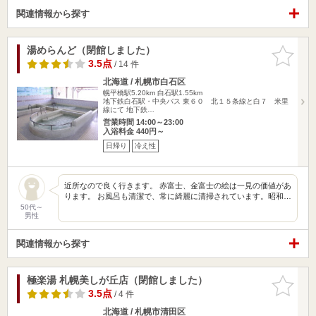
関連情報から探す
湯めらんど（閉館しました）
お気に入
りに追加
3.5点
/ 14 件
北海道 / 札幌市白石区
幌平橋駅5.20km
白石駅1.55km
地下鉄白石駅・中央バス 東６０ 北１５条線と白７ 米里
線にて 地下鉄…
営業時間 14:00～23:00
入浴料金 440円～
日帰り
冷え性
近所なので良く行きます。 赤富士、金富士の絵は一見の価値があ
ります。 お風呂も清潔で、常に綺麗に清掃されています。昭和…
50代～
男性
関連情報から探す
極楽湯 札幌美しが丘店（閉館しました）
お気に入
りに追加
3.5点
/ 4 件
北海道 / 札幌市清田区