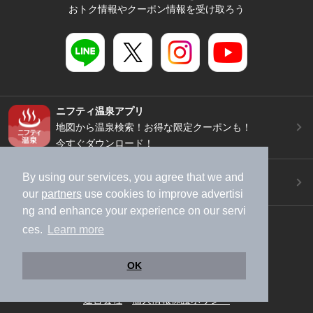
おトク情報やクーポン情報を受け取ろう
ニフティ温泉アプリ
地図から温泉検索！お得な限定クーポンも！
今すぐダウンロード！
ご意見ご要望 ・お問い合わせ
By using our services, you agree that we and
施設データの新規追加や修正依頼もこちらから
our
partners
use cookies to improve advertisi
ng and enhance your experience on our servi
スマートフォン
/
PC
ces.
Learn more
加盟店募集（資料請求）
広告出稿のご案内
利用規約
ライフスタイルMEMBERS+規約
OK
特定商取引法に基づく表記
ヘルプ
採用情報
運営会社
個人情報保護ポリシー