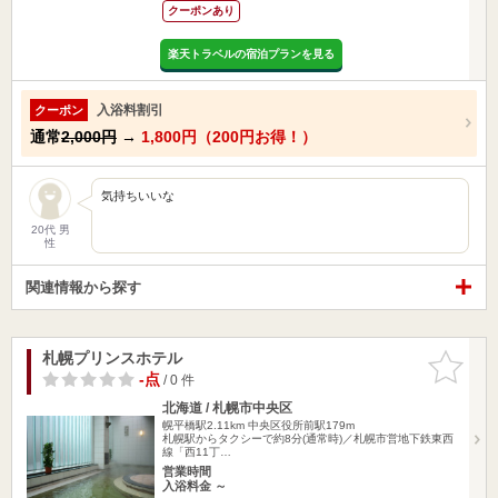
クーポンあり
楽天トラベルの宿泊プランを見る
入浴料割引
クーポン
通常
2,000円
→
1,800円（200円お得！）
気持ちいいな
20代 男
性
関連情報から探す
札幌プリンスホテル
お気に入
りに追加
-点
/ 0 件
北海道 / 札幌市中央区
幌平橋駅2.11km
中央区役所前駅179m
札幌駅からタクシーで約8分(通常時)／札幌市営地下鉄東西
線「西11丁…
営業時間
入浴料金 ～