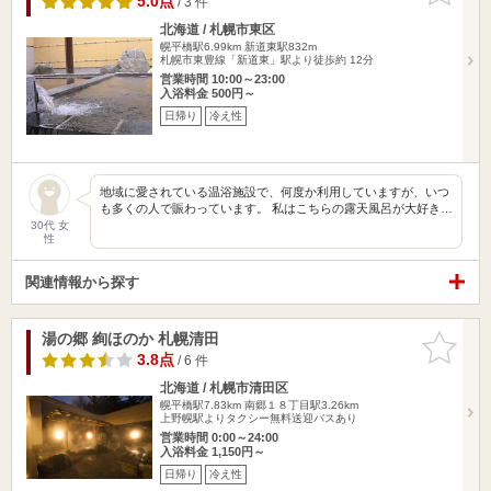
5.0点
/ 3 件
北海道 / 札幌市東区
幌平橋駅6.99km
新道東駅832m
札幌市東豊線「新道東」駅より徒歩約 12分
営業時間 10:00～23:00
入浴料金 500円～
日帰り
冷え性
地域に愛されている温浴施設で、何度か利用していますが、いつ
も多くの人で賑わっています。 私はこちらの露天風呂が大好き…
30代 女
性
関連情報から探す
湯の郷 絢ほのか 札幌清田
お気に入
りに追加
3.8点
/ 6 件
北海道 / 札幌市清田区
幌平橋駅7.83km
南郷１８丁目駅3.26km
上野幌駅よりタクシー無料送迎バスあり
営業時間 0:00～24:00
入浴料金 1,150円～
日帰り
冷え性