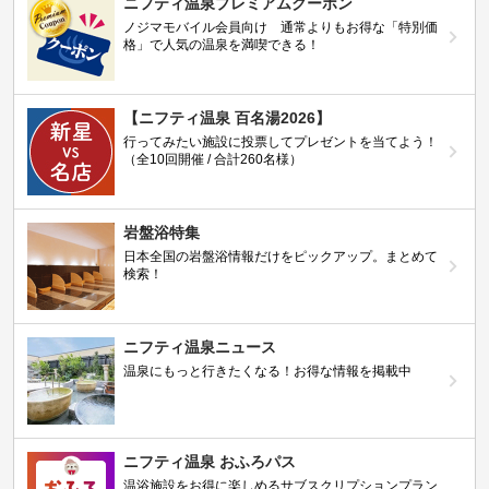
ニフティ温泉プレミアムクーポン
ノジマモバイル会員向け 通常よりもお得な「特別価
格」で人気の温泉を満喫できる！
【ニフティ温泉 百名湯2026】
行ってみたい施設に投票してプレゼントを当てよう！
（全10回開催 / 合計260名様）
岩盤浴特集
日本全国の岩盤浴情報だけをピックアップ。まとめて
検索！
ニフティ温泉ニュース
温泉にもっと行きたくなる！お得な情報を掲載中
ニフティ温泉 おふろパス
温浴施設をお得に楽しめるサブスクリプションプラン