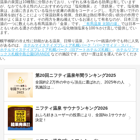
温泉の泉質は10種類に分類されており、いずれも体を温める効果は有しています
が、なかでも冷え性の人におすすめなのは「塩化物泉」と「含鉄泉」です。塩化物
泉は、お湯に含まれている塩分が皮膚の表面をコーティングし、毛穴を塞いで汗の
蒸発を妨げることによって保温効果を発揮。含鉄泉は熱伝導率の良い鉄分の作用で
体がよく温まります。その両方を兼ね備えているお湯として有名なのが、日本三古
湯の一つに数えられる有馬温泉の「金泉」です。
「有馬温泉 太閤の湯」
では日本一
ともいわれる濃さの含鉄-ナトリウム-塩化物強塩泉を100％かけ流しで提供してい
ます。
幌平橋駅の冷え性に効能がある温泉、日帰り温泉、スーパー銭湯の中でも特に人気
があるのは、
ホテルマイステイズプレミア札幌パーク『パークサイド・スパ 』
、
ホテルマイステイズプレミア札幌パーク（旧アートホテルズ札幌）
、
ホテルリブマ
ックス札幌中島公園GRANDE
などの施設です。ぜひ一度は足を運んでみてくださ
い。
第20回ニフティ温泉年間ランキング2025
全国約2.2万件の中から頂点に選ばれた、2025年の人
気施設は…
ニフティ温泉 サウナランキング2026
おふろ好きユーザーの投票により、全国No.1サウナが
決定！