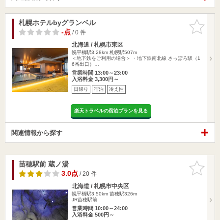
札幌ホテルbyグランベル
お気に入
りに追加
-点
/ 0 件
北海道 / 札幌市東区
幌平橋駅3.28km
札幌駅507m
＜地下鉄をご利用の場合＞ ・地下鉄南北線 さっぽろ駅（1
6番出口）…
営業時間 13:00～23:00
入浴料金 3,300円～
日帰り
宿泊
冷え性
楽天トラベルの宿泊プランを見る
関連情報から探す
苗穂駅前 蔵ノ湯
お気に入
りに追加
3.0点
/ 20 件
北海道 / 札幌市中央区
幌平橋駅3.50km
苗穂駅326m
JR苗穂駅前
営業時間 10:00～24:00
入浴料金 500円～