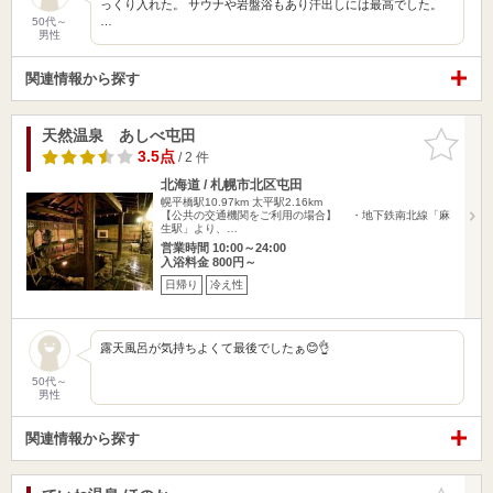
っくり入れた。 サウナや岩盤浴もあり汗出しには最高でした。
…
50代～
男性
関連情報から探す
天然温泉 あしべ屯田
お気に入
りに追加
3.5点
/ 2 件
北海道 / 札幌市北区屯田
幌平橋駅10.97km
太平駅2.16km
【公共の交通機関をご利用の場合】 ・地下鉄南北線「麻
生駅」より、…
営業時間 10:00～24:00
入浴料金 800円～
日帰り
冷え性
露天風呂が気持ちよくて最後でしたぁ😊👌
50代～
男性
関連情報から探す