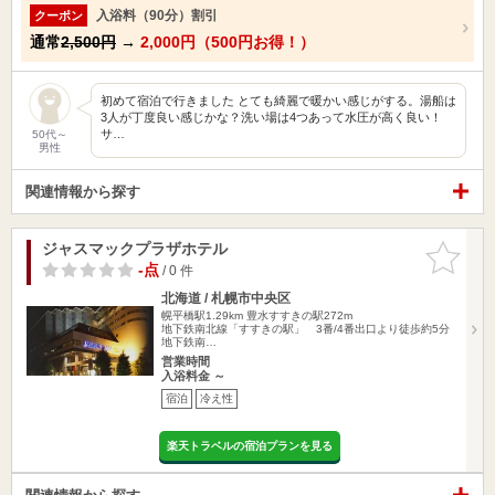
入浴料（90分）割引
クーポン
通常
2,500円
→
2,000円（500円お得！）
初めて宿泊で行きました とても綺麗で暖かい感じがする。湯船は
3人が丁度良い感じかな？洗い場は4つあって水圧が高く良い！
サ…
50代～
男性
関連情報から探す
ジャスマックプラザホテル
お気に入
りに追加
-点
/ 0 件
北海道 / 札幌市中央区
幌平橋駅1.29km
豊水すすきの駅272m
地下鉄南北線「すすきの駅」 3番/4番出口より徒歩約5分
地下鉄南…
営業時間
入浴料金 ～
宿泊
冷え性
楽天トラベルの宿泊プランを見る