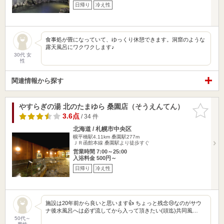
日帰り
冷え性
食事処が畳になっていて、ゆっくり休憩できます。洞窟のような
露天風呂にワクワクします♪
30代 女
性
関連情報から探す
やすらぎの湯 北のたまゆら 桑園店（そうえんてん）
お気に入
りに追加
3.6点
/ 34 件
北海道 / 札幌市中央区
幌平橋駅4.11km
桑園駅277m
ＪＲ函館本線 桑園駅より徒歩すぐ
営業時間 7:00～25:00
入浴料金 500円～
日帰り
冷え性
施設は20年前から良いと思います👍 ちょっと残念😢なのがサウ
ナ後水風呂へは必ず流してから入って頂きたい(頭迄)共同風…
50代～