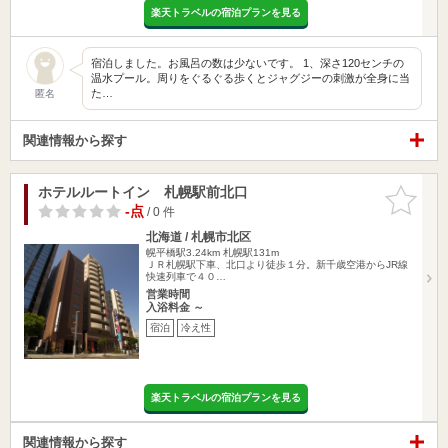
楽天トラベルの宿泊プランを見る
宿泊しました。お風呂の数は少ないです。 1、深さ120センチの
温水プール。周りをぐるぐる歩くとジャグジーの刺激が全身に当
た…
匿名
関連情報から探す
ホテルルートイン 札幌駅前北口
お気に入
りに追加
-点
/ 0 件
北海道 / 札幌市北区
幌平橋駅3.24km
札幌駅131m
ＪＲ札幌駅下車、北口より徒歩１分。新千歳空港からJR線
快速列車で４０…
営業時間
入浴料金 ～
宿泊
冷え性
楽天トラベルの宿泊プランを見る
関連情報から探す