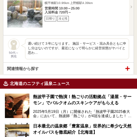
幌平橋駅10.96km
上野幌駅4.39km
営業時間 10:00～25:00
入浴料金 720円～
日帰り
冷え性
通い続けて３年になります。 施設・サービス・混み具合ともに申
し分はないのですが、最近になって明らかに経営状態がヤバイと
思わ…
50代～
男性
関連情報から探す
北海道のニフティ温泉ニュース
熱波甲子園で熱演！熱ごりの活動拠点「湯屋・サー
モン」でバルクオムのスキンケアがもらえる
2025年5月19日（月）に開催された「熱波甲子園2025春大
会」において、熱波師「熱ごり」が4冠を達成しました！
このたび、バルクオム賞の受賞を記念して、熱ごりさんの活
動拠点である北海道の銭湯「湯屋・サーモン」にて、メンズ
日本最北の温泉郷「豊富温泉」世界的に希少な天然
スキンケアブランド バルクオムの「ONE DAY KIT」を数量
オイルバスを徹底紹介【北海道】
限定でプレゼントいたします。