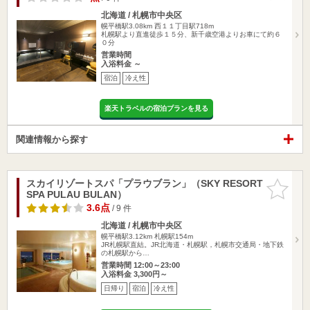
北海道 / 札幌市中央区
幌平橋駅3.08km
西１１丁目駅718m
札幌駅より直進徒歩１５分、新千歳空港よりお車にて約６
０分
営業時間
入浴料金 ～
宿泊
冷え性
楽天トラベルの宿泊プランを見る
関連情報から探す
スカイリゾートスパ「プラウブラン」（SKY RESORT
お気に入
SPA PULAU BULAN）
りに追加
3.6点
/ 9 件
北海道 / 札幌市中央区
幌平橋駅3.12km
札幌駅154m
JR札幌駅直結。JR北海道・札幌駅，札幌市交通局・地下鉄
の札幌駅から…
営業時間 12:00～23:00
入浴料金 3,300円～
日帰り
宿泊
冷え性