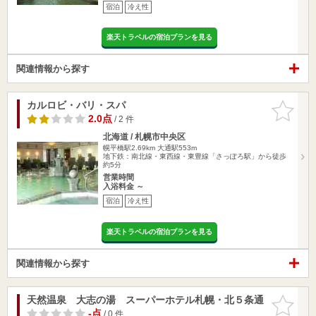
宿泊
冷え性
楽天トラベルの宿泊プランを見る
関連情報から探す
カルロビ・バリ・スパ
お気に入
りに追加
2.0点
/ 2 件
北海道 / 札幌市中央区
幌平橋駅2.69km
大通駅553m
地下鉄：南北線・東西線・東豊線「さっぽろ駅」から徒歩
約5分
営業時間
入浴料金 ～
宿泊
冷え性
楽天トラベルの宿泊プランを見る
関連情報から探す
天然温泉 大志の湯 スーパーホテル札幌・北５条通
お気に入
りに追加
-点
/ 0 件