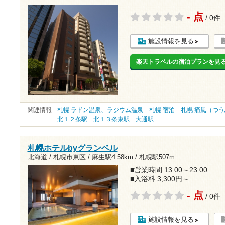
- 点
/ 0件
施設情報を見る
楽天トラベルの宿泊プランを見
関連情報
札幌 ラドン温泉、ラジウム温泉
札幌 宿泊
札幌 痛風（つ
北１２条駅
北１３条東駅
大通駅
札幌ホテルbyグランベル
北海道 / 札幌市東区 /
麻生駅4.58km
/
札幌駅507m
■営業時間 13:00～23:00
■入浴料 3,300円～
- 点
/ 0件
施設情報を見る