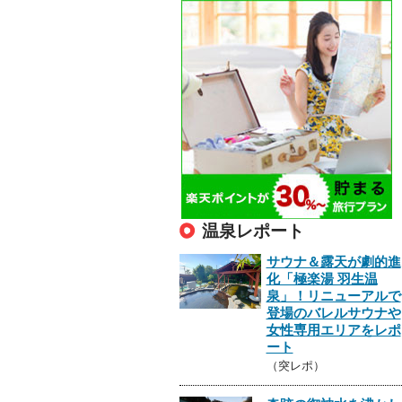
温泉レポート
サウナ＆露天が劇的進
化「極楽湯 羽生温
泉」！リニューアルで
登場のバレルサウナや
女性専用エリアをレポ
ート
（突レポ）