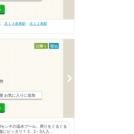
る
駅
北１３条東駅
北１２条駅
日帰り
宿泊
>
9件
お気に入りに追加
る
20センチの温水プール。周りをぐるぐる
にピッタリ？ 2、2～3人入…