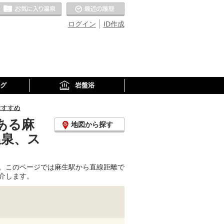
お気に入りの温泉
最近の履歴
ログイン
ID作成
グ
岩盤浴
おすすめ
ある麻
地図から探す
温泉、ス
。このページでは麻生駅から直線距離で
介します。