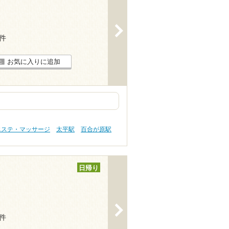
>
2件
お気に入りに追加
エステ・マッサージ
太平駅
百合が原駅
日帰り
>
3件