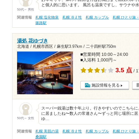
と個人的に思います。 風呂も温泉ですし、サウナや
50代～ 男性
関連情報
札幌 塩化物泉
札幌 冷え性
札幌 カップル
札幌 ひとり旅
篠路駅
湯処 花ゆづき
北海道 / 札幌市西区 /
麻生駅3.97km
/
二十四軒駅750m
■営業時間 10:00～24:00
■入浴料 1,000円～
3.5 点
/ 
施設情報を見る
スーパー銭湯は数十年ぶり。行きやすいのでこちらに
に居ましたね〜数人の常連さん〜ずっと同じ場所に居
50代～ 女性
ゆ…
関連情報
札幌 美肌の湯
札幌 冷え性
札幌 カップル
札幌 ひとり旅
桑園駅