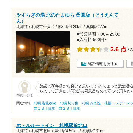
やすらぎの湯 北のたまゆら 桑園店（そうえんて
ん）
北海道 / 札幌市中央区 /
麻生駅4.20km
/
桑園駅277m
■営業時間 7:00～25:00
■入浴料 500円～
3.6 点
/ 
施設情報を見る
施設は20年前から良いと思います👍 ちょっと残念
ら入って頂きたい(頭迄)共同風呂なので守って頂きた
50代～ 男性
関連情報
札幌 塩化物泉
札幌 切り傷
札幌 冷え性
札幌 エステ・マ
西１８丁目駅
西２８丁目駅
ホテルルートイン 札幌駅前北口
北海道 / 札幌市北区 /
麻生駅4.50km
/
札幌駅131m