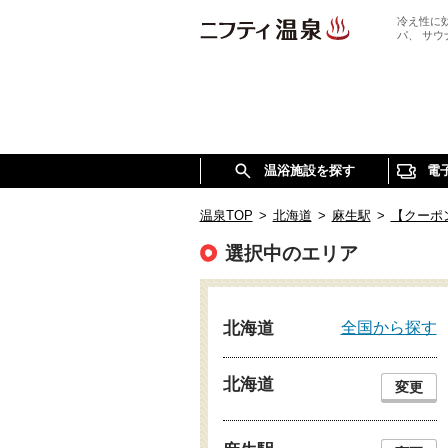
冷え性に
パ、 サ
温浴施設を探す
電
温泉TOP
>
北海道
>
麻生駅
>
【クーポ
選択中のエリア
全国から探す
北海道
北海道
変更