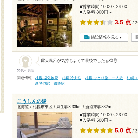
■営業時間 10:00～24:00
■入浴料 800円～
3.5 点
/ 
施設情報を見る
露天風呂が気持ちよくて最後でしたぁ😊👌
50代～ 男性
関連情報
札幌 塩化物泉
札幌 冷え性
札幌 ひとり旅・一人旅
札幌 
新琴似駅
篠路駅
こうしんの湯
北海道 / 札幌市東区 /
麻生駅3.33km
/
新道東駅832m
■営業時間 10:00～23:00
■入浴料 500円～
5.0 点
/ 