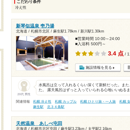
こだわり条件
冷え性
新琴似温泉 壱乃湯
北海道 / 札幌市北区 /
麻生駅1.78km
/
新川駅1.30km
■営業時間 10:00～24:00
■入浴料 500円～
3.4 点
/ 
施設情報を見る
水風呂は立って入れるくらい深くて新鮮だった。また
た。 露天風呂はずっと入っていられる心地いいぬる
20代 男性
関連情報
札幌 冷え性
札幌 カップル
札幌 ひとり旅・一人旅
札幌 
麻生駅
北３４条駅
天然温泉 あしべ屯田
北海道 / 札幌市北区屯田 /
麻生駅3.23km
/
太平駅2.16km