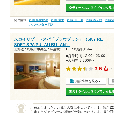
楽天トラベルの宿泊プランを見
関連情報
札幌 塩化物泉
札幌 宿泊
札幌 切り傷
札幌 冷え性
札幌
バスセンター前駅
スカイリゾートスパ「プラウブラン」（SKY RE
SORT SPA PULAU BULAN）
北海道 / 札幌市中央区 /
麻生駅4.65km
/
札幌駅154m
■営業時間 12:00～23:00
■入浴料 3,300円～
3.6 点
/ 
施設情報を見る
楽天トラベルの宿泊プランを見
宿泊しました。お風呂の数は少ないです。 1、深さ1
歩くとジャグジーの刺激が全身に当たります。疲労回復