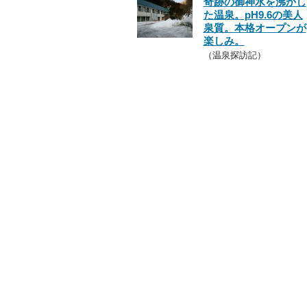
奇跡の御神水を沸かし
た温泉。pH9.6の美人
泉質。本格オープンが
楽しみ。
（温泉探訪記）