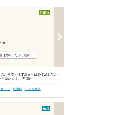
日帰り
>
34件
お気に入りに追加
なのがサウナ後水風呂へは必ず流してか
いと思います。 西岡か…
ッサージ
桑園駅
二十四軒駅
宿泊