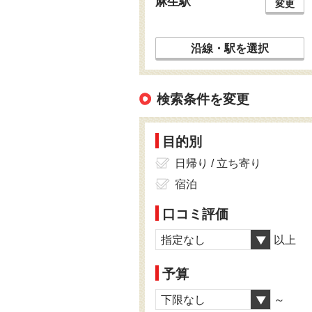
麻生駅
変更
沿線・駅を選択
検索条件を変更
目的別
日帰り / 立ち寄り
宿泊
口コミ評価
指定なし
以上
予算
下限なし
～