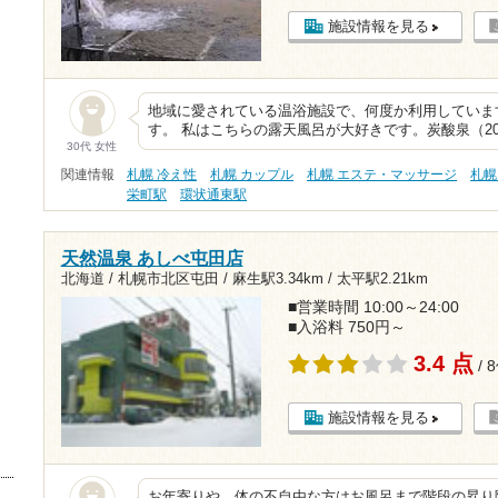
施設情報を見る
地域に愛されている温浴施設で、何度か利用していま
す。 私はこちらの露天風呂が大好きです。炭酸泉（20
30代 女性
関連情報
札幌 冷え性
札幌 カップル
札幌 エステ・マッサージ
札幌
栄町駅
環状通東駅
天然温泉 あしべ屯田店
北海道 / 札幌市北区屯田 /
麻生駅3.34km
/
太平駅2.21km
■営業時間 10:00～24:00
■入浴料 750円～
3.4 点
/ 
施設情報を見る
お年寄りや、体の不自由な方はお風呂まで階段の昇り