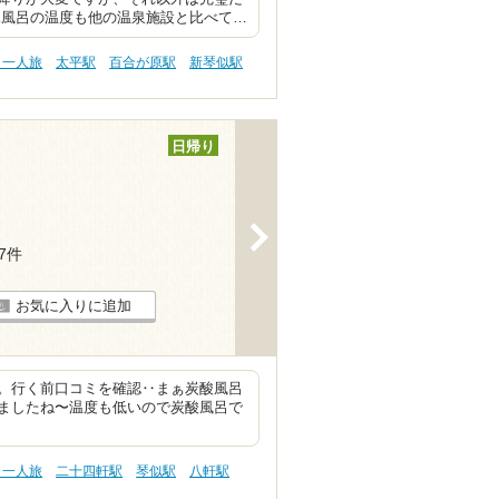
水風呂の温度も他の温泉施設と比べて…
・一人旅
太平駅
百合が原駅
新琴似駅
日帰り
>
17件
お気に入りに追加
。行く前口コミを確認‥まぁ炭酸風呂
ましたね〜温度も低いので炭酸風呂で
・一人旅
二十四軒駅
琴似駅
八軒駅