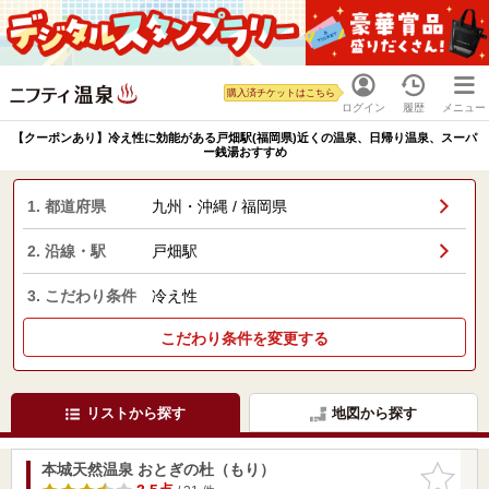
購入済チケットはこちら
ログイン
履歴
メニュー
【クーポンあり】冷え性に効能がある戸畑駅(福岡県)近くの温泉、日帰り温泉、スーパ
ー銭湯おすすめ
1. 都道府県
九州・沖縄 / 福岡県
2. 沿線・駅
戸畑駅
3. こだわり条件
冷え性
こだわり条件を変更する
リストから探す
地図から探す
本城天然温泉 おとぎの杜（もり）
お気に入
りに追加