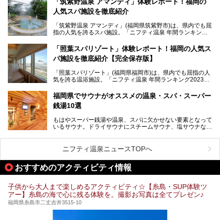
「筑紫野温泉 アマンディ」体験レポート！福岡の
そんな福岡市は、スーパー銭湯も多種多彩。玄界灘を眺めら
人気スパ施設を徹底紹介
れるリゾート気分満点のスーパー銭湯から、繁華街近くのレ
トロな銭湯、泉質自慢の天然温泉まで、福岡市で行ってみた
「筑紫野温泉 アマンディ」(福岡県筑紫野市)は、県内でも屈
いスーパー銭湯を一挙ご紹介します。
指の人気を誇るスパ施設。「ニフティ温泉 年間ランキング2
022」では、福岡県岩盤浴部門第１位を獲得。いつも多くの
入浴客で賑わっています。
「照葉スパリゾート」体験レポート！福岡の人気ス
パ施設を徹底紹介【完全保存版】
そこで今回は、ニフティ温泉ライターである筆者が現地訪
問。週替わりで男女入替制の温泉・サウナや岩盤浴・VIPル
「照葉スパリゾート」(福岡県福岡市)は、県内でも屈指の人
ーム・併設するレストランを体験し、それらの全貌を徹底紹
気を誇る温浴施設。「ニフティ温泉 年間ランキング2023」
介します！
では福岡県総合第３位を獲得し、平日・土日を問わず多くの
常連客で賑わっています。
福岡県でサウナがオススメの温泉・スパ・スーパー
銭湯10選
そこで今回は、ニフティ温泉ライターである筆者が現地体
験。超人気の岩盤房(岩盤浴)をはじめ、スパ＆サウナ・アミ
もはやスーパー銭湯や温泉、スパに欠かせない要素となって
ューズメント・宿泊施設・グルメ・その他施設まで、多彩な
いるサウナ。ドライサウナにスチームサウナ、塩サウナな
る全貌と魅力を徹底紹介します！
ど、いくつか異なるタイプが楽しめたり、水風呂や外気浴ス
ペース、ロウリュウなど、心ゆくまで楽しむためのサービス
が充実した施設も多くみられます。
ニフティ温泉ニュースTOPへ
今回はそんなサウナにこだわった、福岡県内のオススメ温
泉・銭湯・スパを10件紹介したいと思います！
おすすめのアクティビティ情報
子供から大人まで楽しめるアクティビティ☆【糸島・SUP体験ツ
アー】糸島の海で心に残る体験を。撮影お写真は全てプレゼン♪
福岡県糸島市二丈吉井3515-10