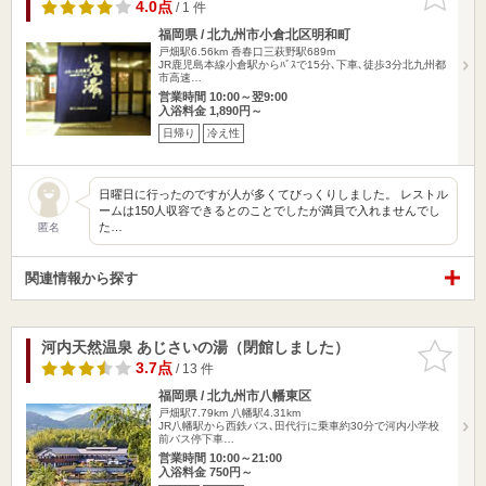
りに追加
4.0点
/ 1 件
福岡県 / 北九州市小倉北区明和町
戸畑駅6.56km
香春口三萩野駅689m
JR鹿児島本線小倉駅からﾊﾞｽで15分､下車､徒歩3分北九州都
市高速…
営業時間 10:00～翌9:00
入浴料金 1,890円～
日帰り
冷え性
日曜日に行ったのですが人が多くてびっくりしました。 レストル
ームは150人収容できるとのことでしたが満員で入れませんでし
た…
匿名
関連情報から探す
河内天然温泉 あじさいの湯（閉館しました）
お気に入
りに追加
3.7点
/ 13 件
福岡県 / 北九州市八幡東区
戸畑駅7.79km
八幡駅4.31km
JR八幡駅から西鉄バス､田代行に乗車約30分で河内小学校
前バス停下車…
営業時間 10:00～21:00
入浴料金 750円～