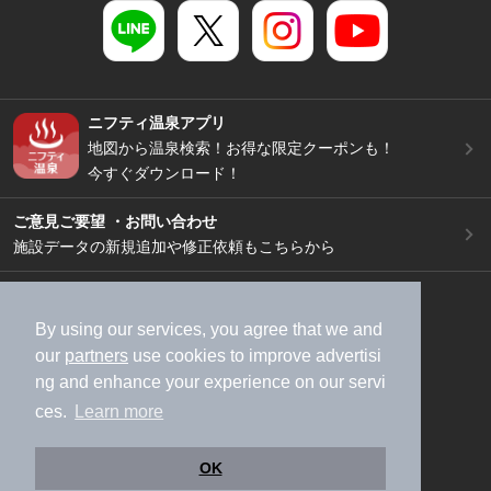
ニフティ温泉アプリ
地図から温泉検索！お得な限定クーポンも！
今すぐダウンロード！
ご意見ご要望 ・お問い合わせ
施設データの新規追加や修正依頼もこちらから
スマートフォン
/
PC
加盟店募集（資料請求）
広告出稿のご案内
By using our services, you agree that we and
our
partners
use cookies to improve advertisi
利用規約
ライフスタイルMEMBERS+規約
ng and enhance your experience on our servi
特定商取引法に基づく表記
ヘルプ
採用情報
ces.
Learn more
運営会社
個人情報保護ポリシー
©NIFTY Lifestyle Co., Ltd.
OK