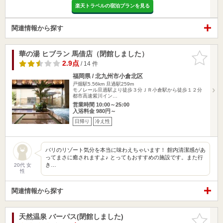
楽天トラベルの宿泊プランを見る
関連情報から探す
華の湯 ヒブラン 馬借店（閉館しました）
お気に入
りに追加
2.9点
/ 14 件
福岡県 / 北九州市小倉北区
戸畑駅5.56km
旦過駅259m
モノレール旦過駅より徒歩３分ＪＲ小倉駅から徒歩１２分
都市高速紫川イン…
営業時間 10:00～25:00
入浴料金 980円～
日帰り
冷え性
バリのリゾート気分を本当に味わえちゃいます！ 館内清潔感があ
ってまさに癒されますよ♪ とってもおすすめの施設です。また行
き…
20代 女
性
関連情報から探す
天然温泉 バーパス(閉館しました)
お気に入