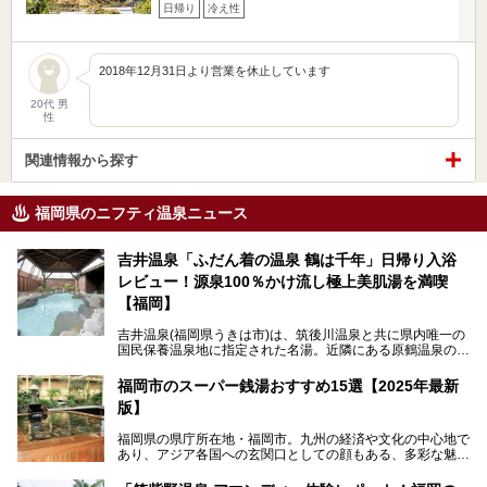
日帰り
冷え性
2018年12月31日より営業を休止しています
20代 男
性
関連情報から探す
福岡県のニフティ温泉ニュース
吉井温泉「ふだん着の温泉 鶴は千年」日帰り入浴
レビュー！源泉100％かけ流し極上美肌湯を満喫
【福岡】
吉井温泉(福岡県うきは市)は、筑後川温泉と共に県内唯一の
国民保養温泉地に指定された名湯。近隣にある原鶴温泉の観
光地風情と異なり、長閑な田園地帯に佇む小さな温泉地で
す。
福岡市のスーパー銭湯おすすめ15選【2025年最新
版】
「ふだん着の温泉 鶴は千年」は、吉井温泉にある日帰り入
浴施設。源泉100％かけ流しの極上美肌湯を楽しめ、近隣の
福岡県の県庁所在地・福岡市。九州の経済や文化の中心地で
住民や温泉ファンに愛され続けています。今回は筆者自ら日
あり、アジア各国への玄関口としての顔もある、多彩な魅力
帰り入浴し、自慢の温泉を中心に詳細レビューします！
をもつ大都市です。