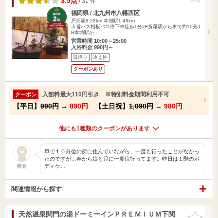
3.5点
/ 31 件
福岡県 / 北九州市八幡西区
戸畑駅8.28km
本城駅1.48km
市営バス相板バス停下車徒歩1分JR折尾駅から車で約10分J
R本城駅か…
営業時間 10:00～25:00
入浴料金 990円～
日帰り
冷え性
クーポンあり
入館料最大110円引き ※特別料金期間利用不可
クーポン
【平日】
990円
→
890円
【土日祝】
1,090円
→
980円
他にも1種類のクーポンがあります
車で１０分位の所に住んでいながら、一度も行ったことがなかっ
たのですが…春から娘と月に一度位行ってます。昨日は１階のボ
ディケ…
匿名
関連情報から探す
天然温泉関門の湯ドーミーインＰＲＥＭＩＵＭ下関
お気に入