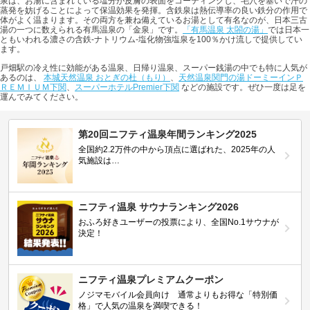
泉は、お湯に含まれている塩分が皮膚の表面をコーティングし、毛穴を塞いで汗の
蒸発を妨げることによって保温効果を発揮。含鉄泉は熱伝導率の良い鉄分の作用で
体がよく温まります。その両方を兼ね備えているお湯として有名なのが、日本三古
湯の一つに数えられる有馬温泉の「金泉」です。
「有馬温泉 太閤の湯」
では日本一
ともいわれる濃さの含鉄-ナトリウム-塩化物強塩泉を100％かけ流しで提供してい
ます。
戸畑駅の冷え性に効能がある温泉、日帰り温泉、スーパー銭湯の中でも特に人気が
あるのは、
本城天然温泉 おとぎの杜（もり）
、
天然温泉関門の湯ドーミーインＰ
ＲＥＭＩＵＭ下関
、
スーパーホテルPremier下関
などの施設です。ぜひ一度は足を
運んでみてください。
第20回ニフティ温泉年間ランキング2025
全国約2.2万件の中から頂点に選ばれた、2025年の人
気施設は…
ニフティ温泉 サウナランキング2026
おふろ好きユーザーの投票により、全国No.1サウナが
決定！
ニフティ温泉プレミアムクーポン
ノジマモバイル会員向け 通常よりもお得な「特別価
格」で人気の温泉を満喫できる！