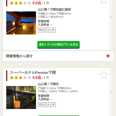
りに追加
3.0点
/ 1 件
山口県 / 下関市細江新町
戸畑駅11.44km
下関駅547m
下関駅より徒歩約８分
営業時間
入浴料金 ～
宿泊
冷え性
楽天トラベルの宿泊プランを見る
関連情報から探す
スーパーホテルPremier下関
お気に入
りに追加
3.0点
/ 1 件
山口県 / 下関市
戸畑駅11.52km
下関駅640m
下関駅より約8分 下関ICより約9分
営業時間
入浴料金 ～
宿泊
冷え性