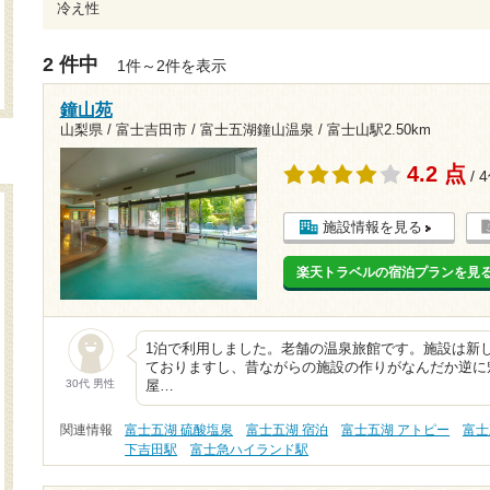
冷え性
2 件中
1件～2件を表示
鐘山苑
山梨県 / 富士吉田市 / 富士五湖鐘山温泉 /
富士山駅2.50km
4.2 点
/ 
施設情報を見る
楽天トラベルの宿泊プランを見
1泊で利用しました。老舗の温泉旅館です。施設は新
ておりますし、昔ながらの施設の作りがなんだか逆に
30代 男性
屋…
関連情報
富士五湖 硫酸塩泉
富士五湖 宿泊
富士五湖 アトピー
富士
下吉田駅
富士急ハイランド駅