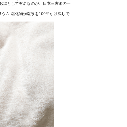
お湯として有名なのが、日本三古湯の一
ウム-塩化物強塩泉を100％かけ流しで