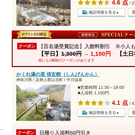
4.6 点
/ 
施設情報を見る
【百名湯受賞記念】入館料割引 ※小人
クーポン
【平日】
1,300円
→
1,100円
【土日
他にも1種類のクーポンがあります
かくれ湯の里 信玄館（しんげんかん）
神奈川県 / 足柄上郡山北町 / 中川温泉
■営業時間 11:30～18:00
■入浴料 1,100円
4.1 点
/ 
施設情報を見る
日帰り入浴料50円引き
クーポン