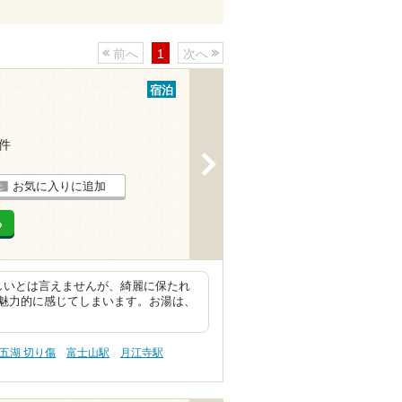
前へ
1
次へ
宿泊
4件
>
お気に入りに追加
る
しいとは言えませんが、綺麗に保たれ
魅力的に感じてしまいます。お湯は、
五湖 切り傷
富士山駅
月江寺駅