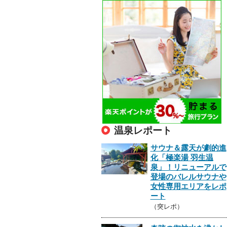
温泉レポート
サウナ＆露天が劇的進
化「極楽湯 羽生温
泉」！リニューアルで
登場のバレルサウナや
女性専用エリアをレポ
ート
（突レポ）