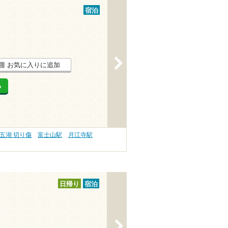
宿泊
>
お気に入りに追加
る
五湖 切り傷
富士山駅
月江寺駅
日帰り
宿泊
>