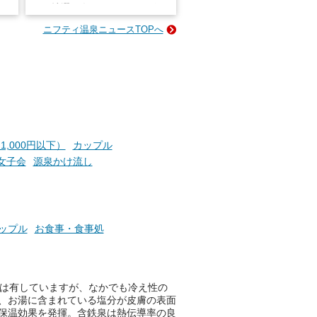
占い
と、抽選で各回26（ふろ）名
な
様（合計260名様）に選べるe-
ニフティ温泉ニュースTOPへ
ン
GIFT500円分をプレゼントい
たします。
楽し
ふろ
1,000円以下）
カップル
女子会
源泉かけ流し
ップル
お食事・食事処
果は有していますが、なかでも冷え性の
、お湯に含まれている塩分が皮膚の表面
保温効果を発揮。含鉄泉は熱伝導率の良