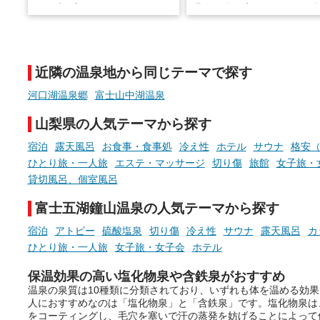
※随時更新しています
温泉で体を癒したあとに、
でこころもスッキリ──そん
天然温泉や露天風呂、注目のサ
新体験が楽しめる「占いベ
ウナなど、こだわりの魅力がつ
チ」を展開中♨
まったスポットが続々登場して
近隣の温泉地から同じテーマで探す
います。
手相やタロットなど気軽に
現地取材記事もあわせて紹介し
める占いで、“ととのう”お
河口湖温泉郷
富士山中湖温泉
ていますので、気になる施設は
時間を、もっと特別に。
ぜひチェックして次のおでかけ
山梨県の人気テーマから探す
先の参考にしてみてください
ね。
宿泊
露天風呂
お食事・食事処
冷え性
ホテル
サウナ
格安（
ひとり旅・一人旅
エステ・マッサージ
切り傷
旅館
女子旅・
貸切風呂、個室風呂
富士五湖鐘山温泉の人気テーマから探す
宿泊
アトピー
硫酸塩泉
切り傷
冷え性
サウナ
露天風呂
カ
ひとり旅・一人旅
女子旅・女子会
ホテル
保温効果の高い塩化物泉や含鉄泉がおすすめ
温泉の泉質は10種類に分類されており、いずれも体を温める効
人におすすめなのは「塩化物泉」と「含鉄泉」です。塩化物泉は
をコーティングし、毛穴を塞いで汗の蒸発を妨げることによって