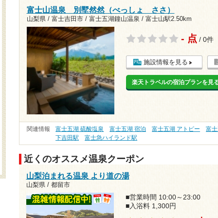
富士山温泉 別墅然然（べっしょ ささ）
山梨県 / 富士吉田市 / 富士五湖鐘山温泉 /
富士山駅2.50km
- 点
/ 0件
施設情報を見る
楽天トラベルの宿泊プランを見
関連情報
富士五湖 硫酸塩泉
富士五湖 宿泊
富士五湖 アトピー
富士
下吉田駅
富士急ハイランド駅
近くのオススメ温泉クーポン
山梨泊まれる温泉 より道の湯
山梨県 / 都留市
■営業時間 10:00～23:00
■入浴料 1,300円