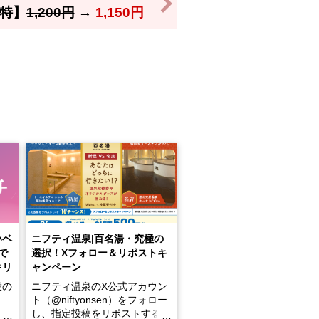
特】
1,200円
→
1,150円
いベ
ニフティ温泉|百名湯・究極の
で
選択！Xフォロー＆リポストキ
キリ
ャンペーン
設の
ニフティ温泉のX公式アカウン
ト（@niftyonsen）をフォロー
し、指定投稿をリポストする