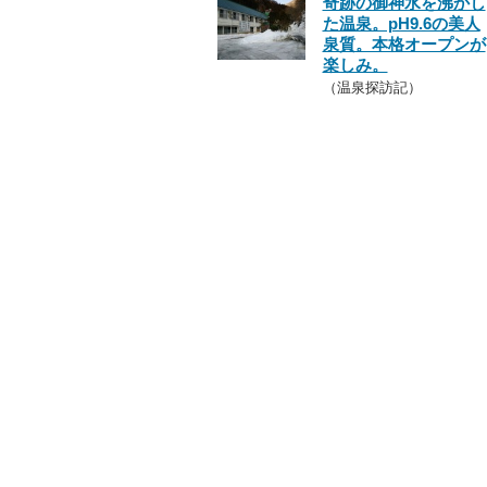
奇跡の御神水を沸かし
た温泉。pH9.6の美人
泉質。本格オープンが
楽しみ。
（温泉探訪記）