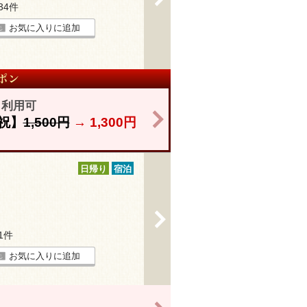
234件
お気に入りに追加
も利用可
>
祝】
1,500円
→
1,300円
日帰り
宿泊
>
41件
お気に入りに追加
>