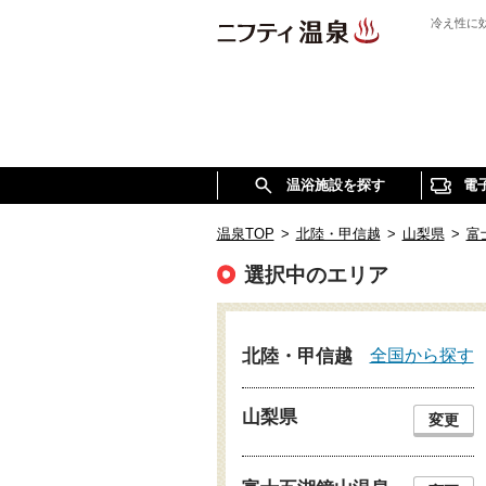
冷え性に
温浴施設を探す
電
温泉TOP
>
北陸・甲信越
>
山梨県
>
富
選択中のエリア
全国から探す
北陸・甲信越
山梨県
変更