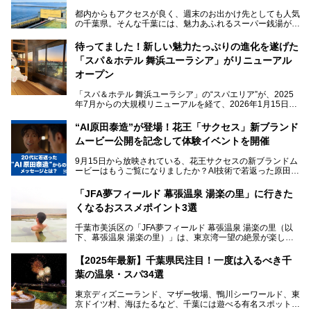
都内からもアクセスが良く、週末のお出かけ先としても人気
の千葉県。そんな千葉には、魅力あふれるスーパー銭湯がた
くさんあります。
待ってました！新しい魅力たっぷりの進化を遂げた
「サウナでしっかりととのいたい」「海が見える絶景で非日
「スパ＆ホテル 舞浜ユーラシア」がリニューアル
常を味わいたい」「子連れでも気兼ねなく1日過ごした
い」。
オープン
そんな多様なニーズに応える施設が揃っているため、その日
「スパ＆ホテル 舞浜ユーラシア」の“スパエリア”が、2025
の目的に合った施設がきっと見つかるはずです。
年7月からの大規模リニューアルを経て、2026年1月15日
（木）に再オープン！
さらに最近では、24時間営業で深夜まで滞在できる施設
“AI原田泰造”が登場！花王「サクセス」新ブランド
や、テレワーク・コワーキングスペースを備えた仕事もでき
新設エリアや生まれ変わった浴場・サウナの魅力を、人気キ
るスパも増えており、ただの入浴施設にとどまらない進化を
ムービー公開を記念して体験イベントを開催
ャラクター「ユーラシわん」と一緒にご紹介します。必見の
遂げています。
マル秘情報がたっぷり。ぜひチェックしてみてください！
9月15日から放映されている、花王サクセスの新ブランドム
───
本記事では、人気スーパー銭湯から絶景施設、コワーキング
ービーはもうご覧になりましたか？AI技術で若返った原田泰
提供元：SPA＆HOTEL舞浜ユーラシア【PR】
スペースや休憩スペースが充実した施設、子連れファミリー
造さんが登場して、“前を向くチカラに”というメッセージを
この記事はSPA＆HOTEL舞浜ユーラシアのPRレポート記事
向けの施設など、目的に合わせたおすすめの施設を紹介しま
伝えるムービーです。公開を記念して、スパメッツァおおた
です。
「JFA夢フィールド 幕張温泉 湯楽の里」に行きた
す。
か竜泉寺の湯にて体験イベントを開催。花王サクセスの製品
くなるおススメポイント3選
が無料で試せるチャンスです！
千葉県でスーパー銭湯選びに困った際は、ぜひ参考にしてく
───
ださい。
千葉市美浜区の「JFA夢フィールド 幕張温泉 湯楽の里（以
提供元：花王株式会社【PR】
下、幕張温泉 湯楽の里）」は、東京湾一望の絶景が楽しめ
この記事は花王株式会社商品のPRレポート記事です。
る日帰り温泉です。
設備も天然温泉の露天風呂、サウナ、岩盤浴のほか、高濃度
【2025年最新】千葉県民注目！一度は入るべき千
炭酸泉、海の見えるお休み処や食事処、展望抜群の屋上ま
葉の温泉・スパ34選
で、年代を問わずたっぷり楽しめます。
東京ディズニーランド、マザー牧場、鴨川シーワールド、東
今回は人気のこの施設の中でも、特におススメしたい3つの
京ドイツ村、海ほたるなど、千葉には遊べる有名スポットが
ポイントについて厳選してお届けします。読めばきっと、行