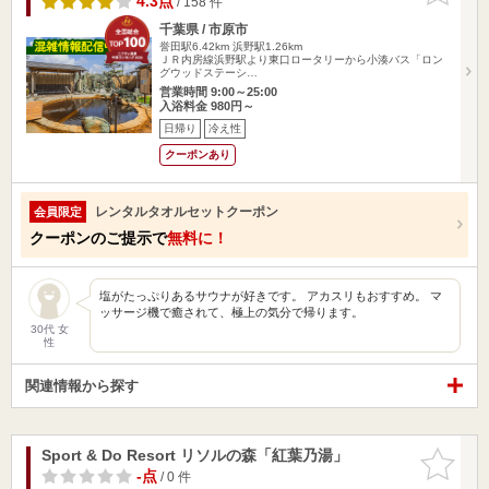
4.3点
/ 158 件
千葉県 / 市原市
誉田駅6.42km
浜野駅1.26km
ＪＲ内房線浜野駅より東口ロータリーから小湊バス「ロン
グウッドステーシ…
営業時間 9:00～25:00
入浴料金 980円～
日帰り
冷え性
クーポンあり
レンタルタオルセットクーポン
会員限定
クーポンのご提示で
無料に！
塩がたっぷりあるサウナが好きです。 アカスリもおすすめ。 マ
ッサージ機で癒されて、極上の気分で帰ります。
30代 女
性
関連情報から探す
Sport & Do Resort リソルの森「紅葉乃湯」
お気に入
りに追加
-点
/ 0 件