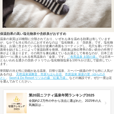
保温効果の高い塩化物泉や含鉄泉がおすすめ
温泉の泉質は10種類に分類されており、いずれも体を温める効果は有しています
が、なかでも冷え性の人におすすめなのは「塩化物泉」と「含鉄泉」です。塩化物
泉は、お湯に含まれている塩分が皮膚の表面をコーティングし、毛穴を塞いで汗の
蒸発を妨げることによって保温効果を発揮。含鉄泉は熱伝導率の良い鉄分の作用で
体がよく温まります。その両方を兼ね備えているお湯として有名なのが、日本三古
湯の一つに数えられる有馬温泉の「金泉」です。
「有馬温泉 太閤の湯」
では日本一
ともいわれる濃さの含鉄-ナトリウム-塩化物強塩泉を100％かけ流しで提供してい
ます。
誉田駅の冷え性に効能がある温泉、日帰り温泉、スーパー銭湯の中でも特に人気が
あるのは、
天然温泉湯舞音 市原ちはら台店
、
市原温泉 湯楽の里（ゆらのさ
と）
、
Sport & Do Resort リソルの森「紅葉乃湯」
などの施設です。ぜひ一度は足
を運んでみてください。
第20回ニフティ温泉年間ランキング2025
全国約2.2万件の中から頂点に選ばれた、2025年の人
気施設は…