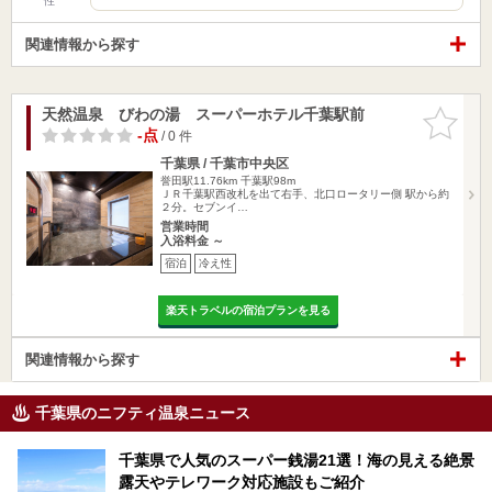
性
関連情報から探す
天然温泉 びわの湯 スーパーホテル千葉駅前
お気に入
りに追加
-点
/ 0 件
千葉県 / 千葉市中央区
誉田駅11.76km
千葉駅98m
ＪＲ千葉駅西改札を出て右手、北口ロータリー側 駅から約
２分。セブンイ…
営業時間
入浴料金 ～
宿泊
冷え性
楽天トラベルの宿泊プランを見る
関連情報から探す
千葉県のニフティ温泉ニュース
千葉県で人気のスーパー銭湯21選！海の見える絶景
露天やテレワーク対応施設もご紹介