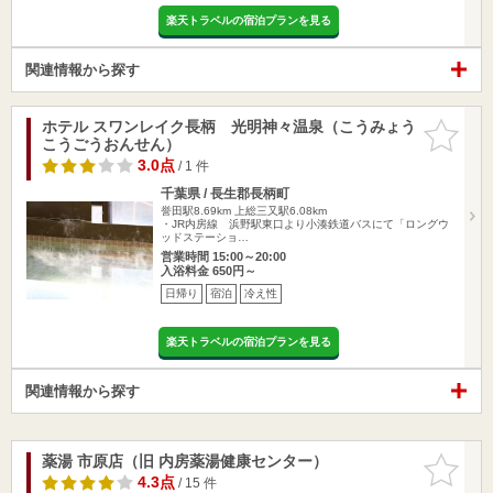
楽天トラベルの宿泊プランを見る
関連情報から探す
ホテル スワンレイク長柄 光明神々温泉（こうみょう
お気に入
こうごうおんせん）
りに追加
3.0点
/ 1 件
千葉県 / 長生郡長柄町
誉田駅8.69km
上総三又駅6.08km
・JR内房線 浜野駅東口より小湊鉄道バスにて「ロングウ
ッドステーショ…
営業時間 15:00～20:00
入浴料金 650円～
日帰り
宿泊
冷え性
楽天トラベルの宿泊プランを見る
関連情報から探す
薬湯 市原店（旧 内房薬湯健康センター）
お気に入
りに追加
4.3点
/ 15 件