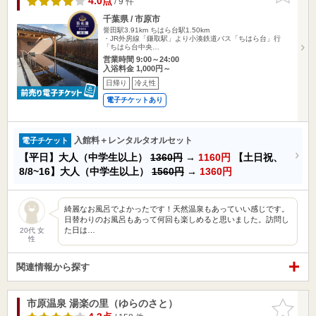
4.0点
/ 9 件
千葉県 / 市原市
誉田駅3.91km
ちはら台駅1.50km
・JR外房線「鎌取駅」より小湊鉄道バス「ちはら台」行
「ちはら台中央…
営業時間 9:00～24:00
入浴料金 1,000円～
日帰り
冷え性
電子チケットあり
入館料＋レンタルタオルセット
電子チケット
【平日】大人（中学生以上）
1360円
→
1160円
【土日祝、
8/8~16】大人（中学生以上）
1560円
→
1360円
綺麗なお風呂でよかったです！天然温泉もあっていい感じです。
日替わりのお風呂もあって何回も楽しめると思いました。訪問し
た日は…
20代 女
性
関連情報から探す
市原温泉 湯楽の里（ゆらのさと）
お気に入
りに追加