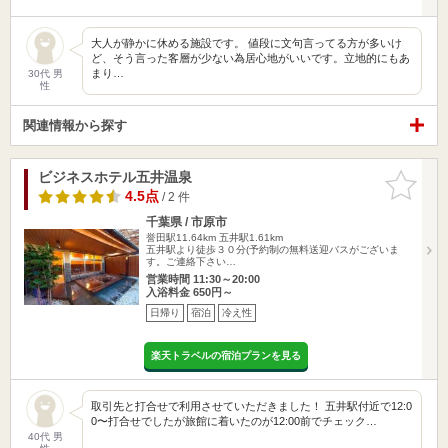
大人が静かに休める施設です。 値段に文句言ってる方が多いけ
ど、そう言った客層が少ない為居心地がいいです。立地的にもあ
まり…
30代 男
性
関連情報から探す
ビジネスホテル五井温泉
お気に入
りに追加
4.5点
/ 2 件
千葉県 / 市原市
誉田駅11.64km
五井駅1.61km
五井駅より徒歩３０分(予約制の無料送迎バスがございま
す。ご連絡下さい…
営業時間 11:30～20:00
入浴料金 650円～
日帰り
宿泊
冷え性
楽天トラベルの宿泊プランを見る
取引先と打合せで利用させていただきました！ 五井駅付近で12:0
0〜打合せでしたが旅館に着いたのが12:00前でチェック…
40代 男