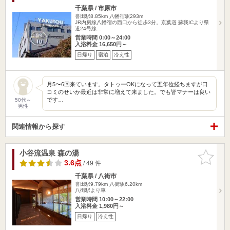
千葉県 / 市原市
誉田駅8.85km
八幡宿駅293m
JR内房線八幡宿の西口から徒歩3分。京葉道 蘇我ICより県
道24号線…
営業時間 0:00～24:00
入浴料金 16,650円～
日帰り
宿泊
冷え性
月5〜6回来ています。タトゥーOKになって五年位経ちますが口
コミのせいか最近は非常に増えて来ました。でも皆マナーは良い
です…
50代～
男性
関連情報から探す
小谷流温泉 森の湯
お気に入
りに追加
3.6点
/ 49 件
千葉県 / 八街市
誉田駅9.79km
八街駅6.20km
八街駅より車
営業時間 10:00～22:00
入浴料金 1,980円～
日帰り
冷え性