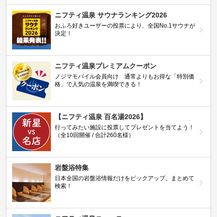
ニフティ温泉 サウナランキング2026
おふろ好きユーザーの投票により、全国No.1サウナが
決定！
ニフティ温泉プレミアムクーポン
ノジマモバイル会員向け 通常よりもお得な「特別価
格」で人気の温泉を満喫できる！
【ニフティ温泉 百名湯2026】
行ってみたい施設に投票してプレゼントを当てよう！
（全10回開催 / 合計260名様）
岩盤浴特集
日本全国の岩盤浴情報だけをピックアップ。まとめて
検索！