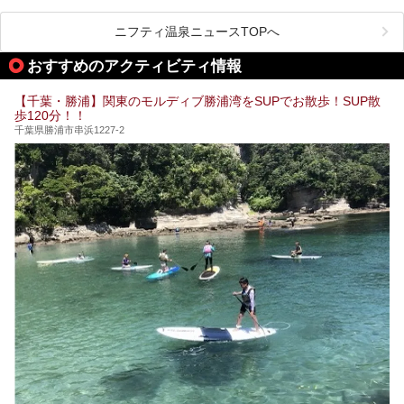
たくさん。そんな千葉県は温泉・スパもすごいんです！千葉
きたくなること間違いなし！
県で生まれ、千葉県で育ち、つい最近まで千葉在住だった私
がお勧めする、一度は入るべき千葉の温泉・スパ34選をま
ニフティ温泉ニュースTOPへ
とめました。
おすすめのアクティビティ情報
【千葉・勝浦】関東のモルディブ勝浦湾をSUPでお散歩！SUP散
歩120分！！
千葉県勝浦市串浜1227-2