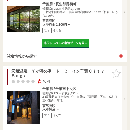
千葉県 / 長生郡長柄町
誉田駅8.05km
本納駅5.79km
・東関東自動車道、京葉道路利用県道67号線「板倉IC」か
ら約5分。 …
営業時間
入浴料金 2,200円～
宿泊
冷え性
楽天トラベルの宿泊プランを見る
関連情報から探す
天然温泉 そが浜の湯 ドーミーイン千葉Ｃｉｔｙ
お気に入
Ｓｏｇａ
りに追加
-点
/ 0 件
千葉県 / 千葉市中央区
誉田駅8.25km
蘇我駅257m
JR蘇我駅東口徒歩約1分！京葉線「蘇我駅」下車、改札口
左へ進み、階段…
営業時間
入浴料金 ～
宿泊
冷え性