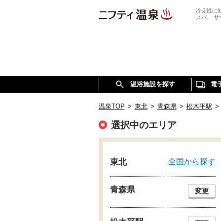
冷え性に
スパ、 
温浴施設を探す
電
温泉TOP
>
東北
>
青森県
>
松木平駅
>
選択中のエリア
全国から探す
東北
青森県
変更