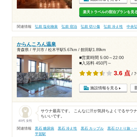
楽天トラベルの宿泊プランを見
関連情報
弘前 塩化物泉
弘前 宿泊
弘前 切り傷
弘前 冷え性
中央
からんころん温泉
青森県 / 平川市 /
松木平駅5.67km
/
館田駅1.89km
■営業時間 5:00～22:00
■入浴料 450円～
3.6 点
/ 
施設情報を見る
サウナ最高です。 こんなに汗が気持ちよくでるサウナ
ちいいです。
40代 女性
関連情報
黒石 糖尿病
黒石 冷え性
黒石 カップル
黒石 ひとり旅・
平賀駅