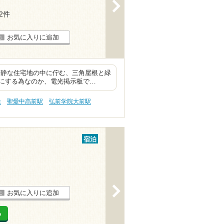
>
12件
お気に入りに追加
閑静な住宅地の中に佇む、三角屋根と緑
にする為なのか、電光掲示板で…
性
聖愛中高前駅
弘前学院大前駅
宿泊
>
お気に入りに追加
る