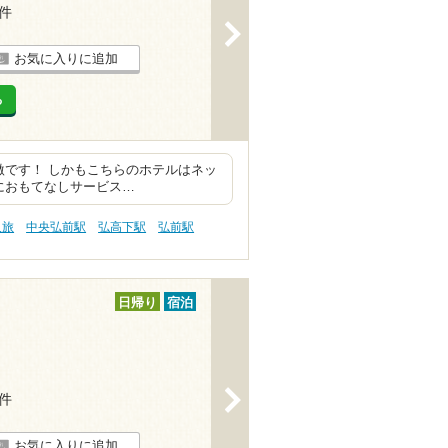
4件
>
お気に入りに追加
る
激です！ しかもこちらのホテルはネッ
におもてなしサービス…
人旅
中央弘前駅
弘高下駅
弘前駅
日帰り
宿泊
>
1件
お気に入りに追加