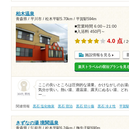
柏木温泉
青森県 / 平川市 /
松木平駅5.70km
/
平賀駅594m
■営業時間 6:00～21:00
■入浴料 450円～
4.0 点
/ 
施設情報を見る
楽天トラベルの宿泊プランを見
ここの良いところは圧倒的な湯量。かけながしのお湯
気分が良い。熱い湯、適温湯、露天にぬるい湯、どれ
30代 男性
ー…
関連情報
黒石 塩化物泉
黒石 宿泊
黒石 切り傷
黒石 冷え性
平賀
きずなの湯 境関温泉
青森県 / 弘前市 /
松木平駅6.24km
/
撫牛子駅690m