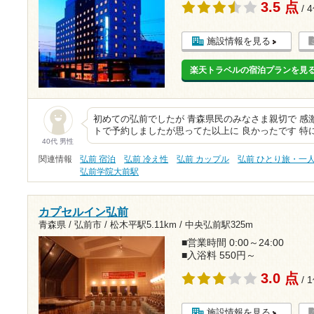
3.5 点
/ 
施設情報を見る
楽天トラベルの宿泊プランを見
初めての弘前でしたが 青森県民のみなさま親切で 感
トで予約しましたが思ってた以上に 良かったです 特
40代 男性
関連情報
弘前 宿泊
弘前 冷え性
弘前 カップル
弘前 ひとり旅・一
弘前学院大前駅
カプセルイン弘前
青森県 / 弘前市 /
松木平駅5.11km
/
中央弘前駅325m
■営業時間 0:00～24:00
■入浴料 550円～
3.0 点
/ 
施設情報を見る