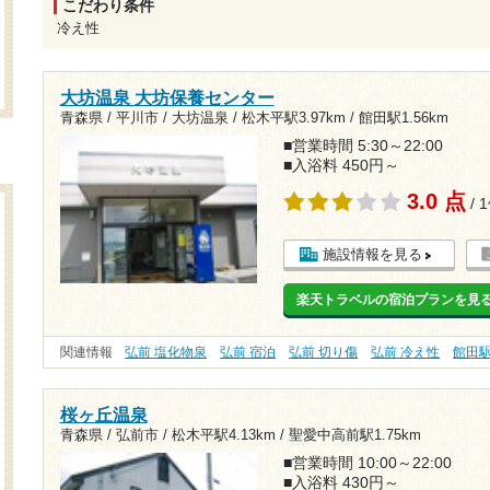
こだわり条件
冷え性
大坊温泉 大坊保養センター
青森県 / 平川市 / 大坊温泉 /
松木平駅3.97km
/
館田駅1.56km
■営業時間 5:30～22:00
■入浴料 450円～
3.0 点
/ 
施設情報を見る
楽天トラベルの宿泊プランを見
関連情報
弘前 塩化物泉
弘前 宿泊
弘前 切り傷
弘前 冷え性
館田
桜ヶ丘温泉
青森県 / 弘前市 /
松木平駅4.13km
/
聖愛中高前駅1.75km
■営業時間 10:00～22:00
■入浴料 430円～