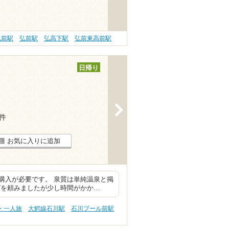
弘前駅
弘前駅
弘高下駅
弘前東高前駅
日帰り
>
1件
お気に入りに追加
購入が必要です。 泉質は単純温泉と掲
ばを頼みましたが少し時間がかか…
・一人旅
大鰐線石川駅
石川プール前駅