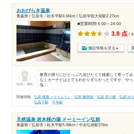
おおびらき温泉
青森県 / 弘前市 /
松木平駅4.66km
/
弘前学院大前駅2.27km
■営業時間 6:00～24:00
3.8 点
/ 
施設情報を見る
教育の帰りにひとっぷろ浴びたくて検索して寄ってみ
なくカーナビはとてもわかりずらかったですが、やっ
50代～ 男性
塩…
関連情報
弘前 痛風（つうふう）
弘前 糖尿病
弘前 切り傷
弘前 冷
弘高下駅
千年駅
天然温泉 岩木桜の湯 ドーミーイン弘前
青森県 / 弘前市 /
松木平駅5.08km
/
中央弘前駅376m