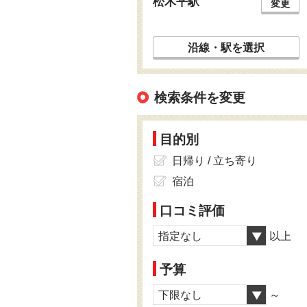
松木平駅
変更
沿線・駅を選択
検索条件を変更
目的別
日帰り / 立ち寄り
宿泊
口コミ評価
指定なし
以上
予算
下限なし
～