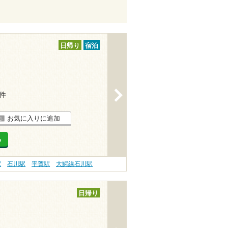
日帰り
宿泊
>
1件
お気に入りに追加
る
駅
石川駅
平賀駅
大鰐線石川駅
日帰り