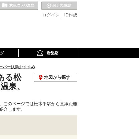
お気に入りの温泉
最近の履歴
ログイン
ID作成
グ
岩盤浴
ーパー銭湯おすすめ
ある松
地図から探す
り温泉、
。このページでは松木平駅から直線距離
紹介します。