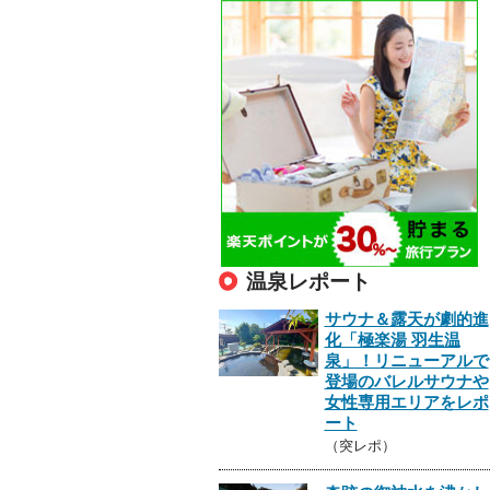
温泉レポート
サウナ＆露天が劇的進
化「極楽湯 羽生温
泉」！リニューアルで
登場のバレルサウナや
女性専用エリアをレポ
ート
（突レポ）