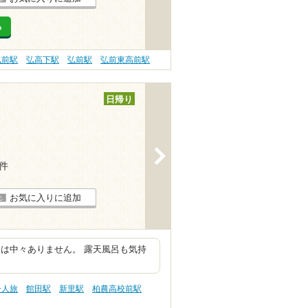
る
弘前駅
弘高下駅
弘前駅
弘前東高前駅
日帰り
>
7件
お気に入りに追加
は中々ありません。 露天風呂も気持
一人旅
館田駅
新里駅
柏農高校前駅