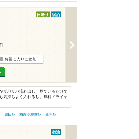
日帰り
宿泊
>
2件
お気に入りに追加
る
がザバザバ流れ出し、見ているだけで
も気持ちよく入れるし、無料ドライヤ
駅
館田駅
柏農高校前駅
新里駅
宿泊