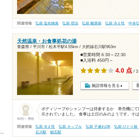
関連情報
弘前 塩化物泉
弘前 宿泊
弘前 糖尿病
弘前 冷え性
中央
天然温泉・お食事処花の湯
青森県 / 平川市 /
松木平駅4.55km
/
大鰐線石川駅963m
■営業時間 6:30～22:30
■入浴料 450円～
4.0 点
/ 
施設情報を見る
ボディソープやシャンプーは持参するか 券売機にて
示されていました。 食事は土日のみのようです。そ
50代～ 男性
関連情報
弘前 冷え性
弘前 カップル
弘前 子連れOK
弘前 ひとり旅
石川駅
鯖石駅