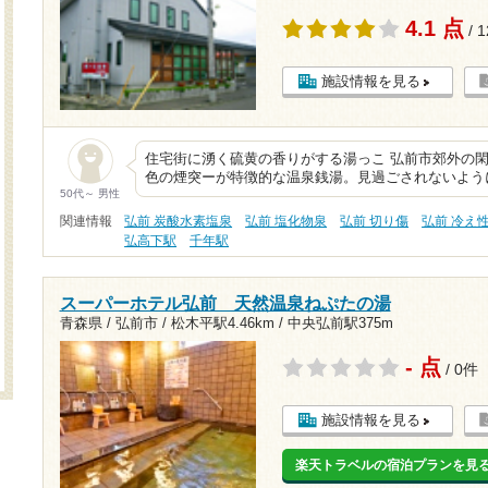
4.1 点
/ 
施設情報を見る
住宅街に湧く硫黄の香りがする湯っこ 弘前市郊外の
色の煙突ーが特徴的な温泉銭湯。見過ごされないよう
50代～ 男性
関連情報
弘前 炭酸水素塩泉
弘前 塩化物泉
弘前 切り傷
弘前 冷え
弘高下駅
千年駅
スーパーホテル弘前 天然温泉ねぷたの湯
青森県 / 弘前市 /
松木平駅4.46km
/
中央弘前駅375m
- 点
/ 0件
施設情報を見る
楽天トラベルの宿泊プランを見