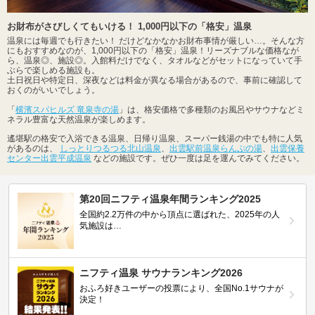
お財布がさびしくてもいける！ 1,000円以下の「格安」温泉
温泉には毎週でも行きたい！ だけどなかなかお財布事情が厳しい…。そんな方
にもおすすめなのが、1,000円以下の「格安」温泉！リーズナブルな価格なが
ら、温泉◎、施設◎。入館料だけでなく、タオルなどがセットになっていて手
ぶらで楽しめる施設も。
土日祝日や特定日、深夜などは料金が異なる場合があるので、事前に確認して
おくのがいいでしょう。
「
横濱スパヒルズ 竜泉寺の湯
」は、格安価格で多種類のお風呂やサウナなどミ
ネラル豊富な天然温泉が楽しめます。
遙堪駅の格安で入浴できる温泉、日帰り温泉、スーパー銭湯の中でも特に人気
があるのは、
しっとりつるつる北山温泉
、
出雲駅前温泉らんぷの湯
、
出雲保養
センター出雲平成温泉
などの施設です。ぜひ一度は足を運んでみてください。
第20回ニフティ温泉年間ランキング2025
全国約2.2万件の中から頂点に選ばれた、2025年の人
気施設は…
ニフティ温泉 サウナランキング2026
おふろ好きユーザーの投票により、全国No.1サウナが
決定！