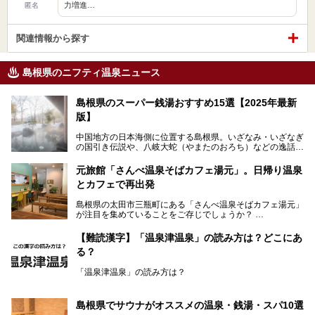
力増進…
匿名
関連情報から探す
島根県のニフティ温泉ニュース
島根県のスーパー銭湯おすすめ15選【2025年最新
版】
中国地方の日本海側に位置する島根県。いざなみ・いざなぎ
の国引き伝説や、八岐大蛇（やまたのおろち）などの逸話が
残る神話の里というイメージが強く、出雲大社には毎年多く
の参拝客が訪れます。「出雲縁結び空港」への直行便なら、
元旅館「さんべ温泉そばカフェ湯元」。日帰り温泉
首都圏からでも実は2時間圏内で到着できるアクセスも魅力
とカフェで再出発
です。
そんな島根県には、玉造温泉（松江市）や温泉津温泉（大田
島根県の太田市三瓶町にある「さんべ温泉そばカフェ湯元」
市）など、古くから知られる温泉郷が多くあります。ゆった
が注目を集めていることをご存じでしょうか？
り流れる時間のなかで、心の底からのんびりできるスーパー
銭湯＆日帰り温泉の数々をピックアップしてご紹介します。
「さんべ温泉そばカフェ湯元」は日帰り温泉と、名物のそば
【難読漢字】「温泉津温泉」の読み方は？どこにあ
を提供するカフェという新しい営業スタイルで、観光客に限
る？
らず地元民にも親しまれています。
「温泉津温泉」の読み方は？
宿泊をせずとも、気軽に源泉のお湯をつかった温泉と、美味
しいそばが楽しめるなんて、とても素敵ですよね。
読めそうで読めない、難読温泉地名漢字。あなたは読めます
しかし、元は温泉旅館だったこちらの施設、さまざまな背景
か？
を経て現在のスタイルに辿り着いているのです。
島根県でサウナがオススメの温泉・銭湯・スパ10選