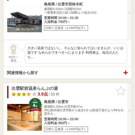
島根県 / 出雲市西林木町
遙堪駅4.02km
川跡駅623m
一畑電車北松江線 川跡駅より徒歩10分
営業時間 10:00～21:30
入浴料金 700円～
日帰り
格安（1,000円以下）
大きい温泉ではないし、そんなに知られてはいませんが、いいお
湯です なめらかですべすべにまります 利用者は、地元の人た
ち…
50代～
男性
関連情報から探す
出雲駅前温泉らんぷの湯
お気に入
りに追加
3.9点
/ 33 件
島根県 / 出雲市
遙堪駅4.20km
出雲市駅47m
JR山陰本線出雲市駅から徒歩1分 山陰道宍道ICよりR9を出
雲市方…
営業時間 10:00～22:00
入浴料金 950円～
日帰り
格安（1,000円以下）