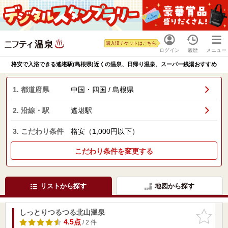
購入済チケットはこちら
ログイン
履歴
メニュー
格安で入浴できる遙堪駅(島根県)近くの温泉、日帰り温泉、スーパー銭湯おすすめ
1. 都道府県
中国・四国 / 島根県
2. 沿線・駅
遙堪駅
3. こだわり条件
格安（1,000円以下）
こだわり条件を変更する
リストから探す
地図から探す
しっとりつるつる北山温泉
お気に入
りに追加
4.5点
/ 2 件