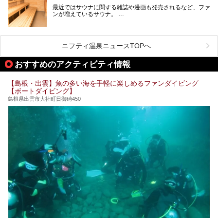
最近ではサウナに関する雑誌や漫画も発売されるなど、ファ
ンが増えているサウナ。
しかしサウナは一口にサウナと言っても、ドライサウナ、ス
ニフティ温泉ニュースTOPへ
チームサウナ、塩サウナなどが存在し、施設によって様々な
こだわりを持つ施設も増えています。
おすすめのアクティビティ情報
今回はそんな今話題のサウナが楽しめる、島根県内にあるオ
【島根・出雲】魚の多い海を手軽に楽しめるファンダイビング
ススメ温泉・銭湯・スパを10件まとめてご紹介します。
【ボートダイビング】
島根県出雲市大社町日御碕450