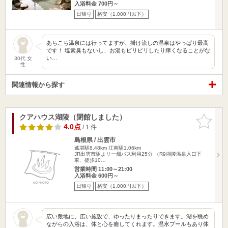
入浴料金 700円～
日帰り
格安（1,000円以下）
あちこち温泉には行ってますが、掛け流しの温泉はやっぱり最高
です！ 塩素臭もないし、お湯もピリピリしたり痒くなることがな
い…
30代 女
性
関連情報から探す
クアハウス湖陵（閉館しました）
お気に入
りに追加
4.0点
/ 1 件
島根県 / 出雲市
遙堪駅8.48km
江南駅1.06km
JR出雲市駅よリー畑バス利用25分 （R9湖陵温泉入口下
車、徒歩10…
営業時間 11:00～21:00
入浴料金 600円～
日帰り
格安（1,000円以下）
広い敷地に、広い施設で、ゆったりまったりできます。湖を眺め
ながらの入浴は、体と心を癒してくれます。温水プールもあり体