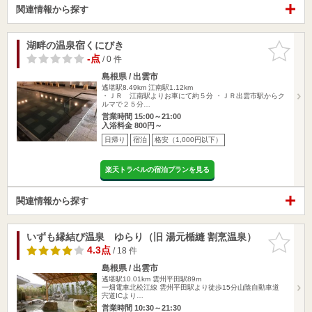
関連情報から探す
湖畔の温泉宿くにびき
お気に入
りに追加
-点
/ 0 件
島根県 / 出雲市
遙堪駅8.49km
江南駅1.12km
・ＪＲ 江南駅よりお車にて約５分 ・ＪＲ出雲市駅からク
ルマで２５分…
営業時間 15:00～21:00
入浴料金 800円～
日帰り
宿泊
格安（1,000円以下）
楽天トラベルの宿泊プランを見る
関連情報から探す
いずも縁結び温泉 ゆらり（旧 湯元楯縫 割烹温泉）
お気に入
りに追加
4.3点
/ 18 件
島根県 / 出雲市
遙堪駅10.01km
雲州平田駅89m
一畑電車北松江線 雲州平田駅より徒歩15分山陰自動車道
宍道ICより…
営業時間 10:30～21:30