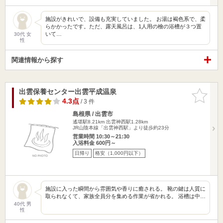
施設がきれいで、設備も充実していました。 お湯は褐色系で、柔
らかかったです。ただ、露天風呂は、1人用の檜の浴槽が３つ置
いて…
30代 女
性
関連情報から探す
出雲保養センター出雲平成温泉
お気に入
りに追加
4.3点
/ 3 件
島根県 / 出雲市
遙堪駅8.21km
出雲神西駅1.28km
JR山陰本線「出雲神西駅」より徒歩約23分
営業時間 10:30～21:30
入浴料金 600円～
日帰り
格安（1,000円以下）
施設に入った瞬間から雰囲気や香りに癒される。 靴の鍵は人質に
取られなくて、家族全員分を集める作業が省かれる。 浴槽は中…
40代 男
性