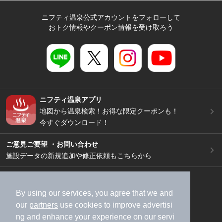
ニフティ温泉公式アカウントをフォローして
おトク情報やクーポン情報を受け取ろう
ニフティ温泉アプリ
地図から温泉検索！お得な限定クーポンも！
今すぐダウンロード！
ご意見ご要望 ・お問い合わせ
施設データの新規追加や修正依頼もこちらから
スマートフォン
/
PC
加盟店募集（資料請求）
広告出稿のご案内
By using our services, you agree that we and
our
partners
use cookies to improve advertisi
利用規約
ライフスタイルMEMBERS+規約
ng and enhance your experience on our servi
特定商取引法に基づく表記
ヘルプ
採用情報