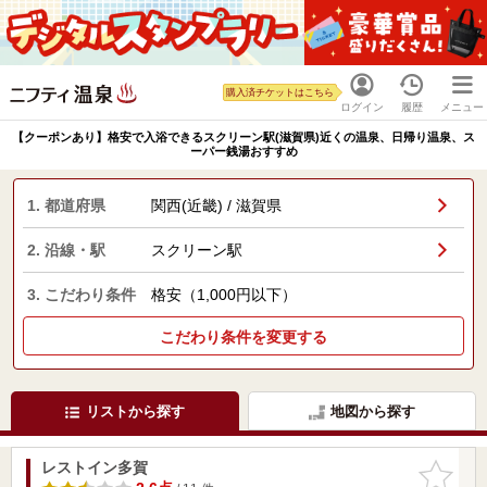
購入済チケットはこちら
ログイン
履歴
メニュー
【クーポンあり】格安で入浴できるスクリーン駅(滋賀県)近くの温泉、日帰り温泉、ス
ーパー銭湯おすすめ
1. 都道府県
関西(近畿) / 滋賀県
2. 沿線・駅
スクリーン駅
3. こだわり条件
格安（1,000円以下）
こだわり条件を変更する
リストから探す
地図から探す
レストイン多賀
お気に入
りに追加