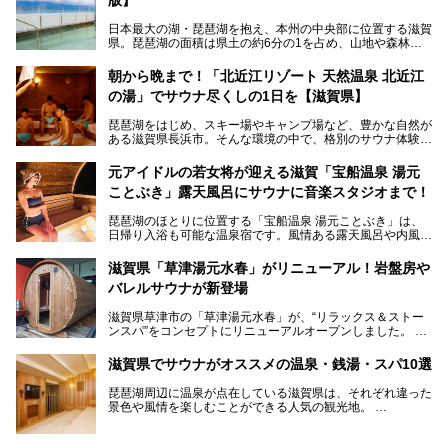
日本最大の湖・琵琶湖を抱え、本州の中央部に位置する滋賀
県。琵琶湖の面積は県土の約6分の1を占め、山地や森林部
分も多く、水と緑に恵まれています。古くから交通の要衝と
して栄え、県内には世界遺産の比叡山延暦寺、天守が国宝に
朝から晩まで！「北近江リゾート 天然温泉 北近江
指定されている彦根城、国の特別史跡の安土城跡など、多数
の湯」でサウナ尽くしの1日を【滋賀県】
の史跡があります。
今回は、滋賀県でおすすめのスーパー銭湯をご紹介します。
琵琶湖をはじめ、スキー場やキャンプ場など、豊かな自然が
琵琶湖の雄大な景色を眺めながら入れる施設もありますよ。
ある滋賀県長浜市。そんな環境の中で、格別のサウナ体験を
してみませんか？
元アイドルの若女将が迎える滋賀「宝船温泉 湯元
今回は、「北近江リゾート 天然温泉 北近江の湯」で朝から
ことぶき」露天風呂にサウナに音楽スタジオまで！
晩まで楽しめる過ごし方をご紹介！ サウナ設備やサウナド
リンクにサウナ飯など、サウナ尽くしの一日になること、間
琵琶湖のほとりに位置する「宝船温泉 湯元ことぶき」は、
違いなしですよ。
日帰り入浴も可能な温泉宿です。風情ある露天風呂や内風
───
呂、さらに2023年10月、屋外にバレルサウナのエリアがオ
提供元：北近江リゾート 天然温泉 北近江の湯【PR】
ープン。湖からそよぐ爽やかな風を感じながらサウナと温泉
この記事は北近江リゾート 天然温泉 北近江の湯のPR記事で
滋賀県「草津湯元水春」がリニューアル！岩盤房や
が楽しめます。
す。
バレルサウナが新登場
近江牛や琵琶湖にしかいない珍しい魚など滋賀グルメに舌鼓
滋賀県草津市の「草津湯元水春」が、“リラックス＆ストー
を打てるのも醍醐味の一つ。そして、若女将はなんと「元ア
ンスパ”をコンセプトにリニューアルオープンしました。
イドル」の現役アーティスト。音楽スタジオまで備えたユニ
岩盤浴エリアがゆったりくつろげる広いスペースに一新され
ークなお宿の多彩な魅力をご紹介します。
たほか、岩盤房やバレルサウナも新設されました。さらに地
滋賀県でサウナがオススメの温泉・銭湯・スパ10選
産地消をテーマにしたレストランメニューもパワーアップ。
今回新しくなった「草津湯元水春」の魅力を余すところなく
琵琶湖周辺に温泉が点在している滋賀県は、それぞれ違った
紹介します。
景色や風情を楽しむことができる人気の観光地。
今回は、そんな滋賀県でサウナに入れるおすすめ施設を厳選
してご紹介します！