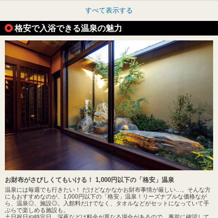
すべて表示する
格安で入浴できる温泉の魅力
お財布がさびしくてもいける！ 1,000円以下の「格安」温泉
温泉には毎週でも行きたい！ だけどなかなかお財布事情が厳しい…。そんな方
にもおすすめなのが、1,000円以下の「格安」温泉！リーズナブルな価格なが
ら、温泉◎、施設◎。入館料だけでなく、タオルなどがセットになっていて手
ぶらで楽しめる施設も。
土日祝日や特定日、深夜などは料金が異なる場合があるので、事前に確認して