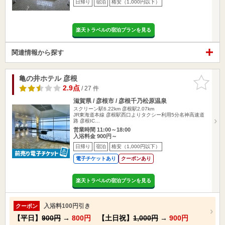
日帰り
宿泊
格安（1,000円以下）
楽天トラベルの宿泊プランを見る
関連情報から探す
亀の井ホテル 彦根
お気に入
りに追加
2.9点
/ 27 件
滋賀県 / 彦根市 / 彦根千乃松原温泉
スクリーン駅6.22km
彦根駅2.07km
JR東海道本線 彦根駅西口よりタクシー利用5分名神高速道
路 彦根IC…
営業時間 11:00～18:00
入浴料金 900円～
日帰り
宿泊
格安（1,000円以下）
電子チケットあり
クーポンあり
楽天トラベルの宿泊プランを見る
入浴料100円引き
クーポン
【平日】
900円
→
800円
【土日祝】
1,000円
→
900円