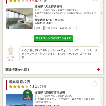
2.6点
/ 11 件
滋賀県 / 犬上郡多賀町
スクリーン駅2.30km
多賀大社前駅865m
多賀大社前駅より徒歩13分 八日市ICより12分 彦根ICより
5…
営業時間 12:00～翌10:00
入浴料金 650円～
日帰り
宿泊
格安（1,000円以下）
楽天トラベルの宿泊プランを見る
ぬるま湯と熱い？風呂しかないw でも、シャンプー、リンス、ボ
ディーソープも付いてますし、SAなので色々なお店もあるし、
夜…
～10代
男性
関連情報から探す
極楽湯 彦根店
お気に入
りに追加
4.2点
/ 59 件
滋賀県 / 彦根市西沼波町
スクリーン駅2.65km
彦根口駅495m
JR彦根駅よりタクシーで約5分近江鉄道彦根芹川駅より徒
歩約9分 彦根…
営業時間 6:00～25:00