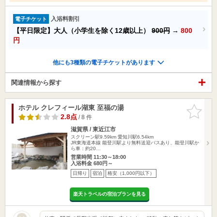
入浴料割引
電子チケット
【平日限定】大人（小学生を除く12歳以上）
900円
→
800
円
他にも3種類の電子チケットがあります
関連情報から探す
ホテル クレフィール湖東 至福の湯
お気に入
りに追加
2.8点
/ 8 件
滋賀県 / 東近江市
スクリーン駅9.59km
愛知川駅6.54km
JR東海道本線 能登川駅より無料送迎バスあり、能登川駅か
ら車：約20…
営業時間 11:30～18:00
入浴料金 680円～
日帰り
宿泊
格安（1,000円以下）
楽天トラベルの宿泊プランを見る