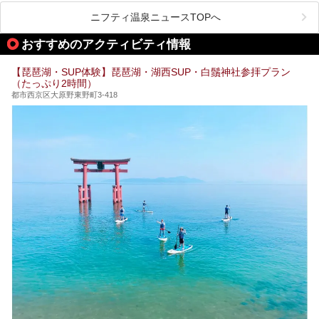
旅行やお出かけのついではもちろん、近隣にお住いの方はぜ
ひ気軽に立ち寄ってみてくださいね。
ニフティ温泉ニュースTOPへ
おすすめのアクティビティ情報
【琵琶湖・SUP体験】琵琶湖・湖西SUP・白鬚神社参拝プラン
（たっぷり2時間）
都市西京区大原野東野町3-418