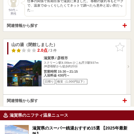
仕事の関係で長期出張で滋賀に来ました。 移動の疲れ等もピーク
で、温泉でゆっくりしたくてネットで調べたら意外と近い所だっ
た…
50代～
男性
関連情報から探す
山の湯（閉館しました）
お気に入
りに追加
2.0点
/ 3 件
滋賀県 / 彦根市
スクリーン駅4.06km
ひこね芹川駅937m
JR彦根駅から徒歩約20分
営業時間 15:30～21:15
入浴料金 430円～
日帰り
格安（1,000円以下）
関連情報から探す
滋賀県のニフティ温泉ニュース
滋賀県のスーパー銭湯おすすめ15選 【2025年最新
版】