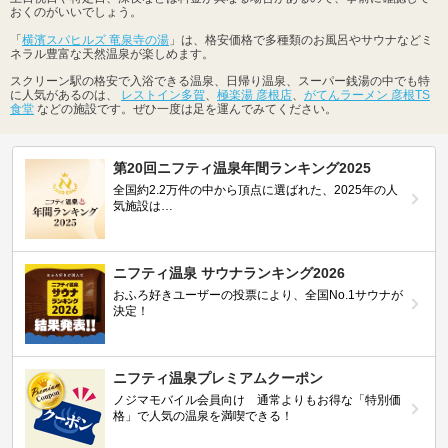
おくのがいいでしょう。
「
横濱スパヒルズ 竜泉寺の湯
」は、格安価格で多種類のお風呂やサウナなどミ
ネラル豊富な天然温泉が楽しめます。
スクリーン駅の格安で入浴できる温泉、日帰り温泉、スーパー銭湯の中でも特
に人気があるのは、
レストイン多賀
、
極楽湯 彦根店
、
がてんラーメン 彦根TS
食堂
などの施設です。ぜひ一度は足を運んでみてください。
第20回ニフティ温泉年間ランキング2025
全国約2.2万件の中から頂点に選ばれた、2025年の人
気施設は…
ニフティ温泉 サウナランキング2026
おふろ好きユーザーの投票により、全国No.1サウナが
決定！
ニフティ温泉プレミアムクーポン
ノジマモバイル会員向け 通常よりもお得な「特別価
格」で人気の温泉を満喫できる！