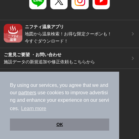
ニフティ温泉アプリ
地図から温泉検索！お得な限定クーポンも！
今すぐダウンロード！
ご意見ご要望 ・お問い合わせ
施設データの新規追加や修正依頼もこちらから
スマートフォン
/
PC
加盟店募集（資料請求）
広告出稿のご案内
By using our services, you agree that we and
our
partners
use cookies to improve advertisi
利用規約
ライフスタイルMEMBERS+規約
ng and enhance your experience on our servi
特定商取引法に基づく表記
ヘルプ
採用情報
ces.
Learn more
運営会社
個人情報保護ポリシー
©NIFTY Lifestyle Co., Ltd.
OK