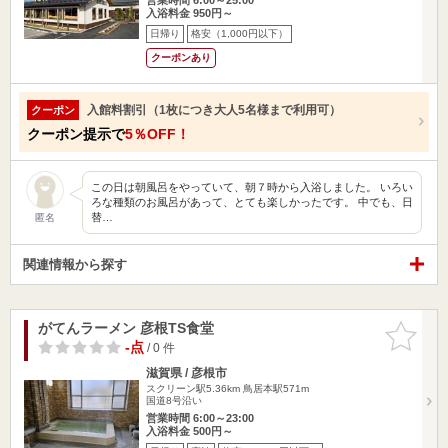
入浴料金 950円～
日帰り
格安（1,000円以下）
クーポンあり
入館料割引（1枚につき大人5名様まで利用可）
クーポン
クーポン提示で
5％OFF！
この日は朝風呂をやっていて、朝７時から入浴しました。 いろい
ろな種類のお風呂があって、とても楽しかったです。 中でも、日
替…
匿名
関連情報から探す
がてんラーメン 彦根TS食堂
お気に入
りに追加
-点
/ 0 件
滋賀県 / 彦根市
スクリーン駅5.36km
鳥居本駅571m
国道8号沿い
営業時間 6:00～23:00
入浴料金 500円～