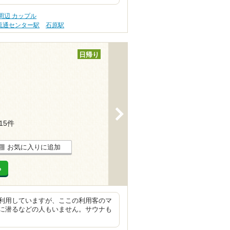
周辺 カップル
流通センター駅
石原駅
日帰り
>
215件
お気に入りに追加
る
利用していますが、ここの利用客のマ
に潜るなどの人もいません。サウナも