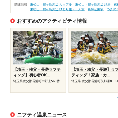
関連情報
東松山・鶴ヶ島周辺 カップル
東松山・鶴ヶ島周辺 絶景
東
東松山・鶴ヶ島周辺 ひとり旅・一人旅
森林公園駅
つきの
おすすめのアクティビティ情報
【埼玉・秩父・長瀞ラフテ
【埼玉・秩父・長瀞】ラ
ィング】初心者OK...
ティング！家族・カ...
埼玉県秩父郡長瀞町中野上560番
埼玉県 秩父郡長瀞町矢那瀬810-
ニフティ温泉ニュース