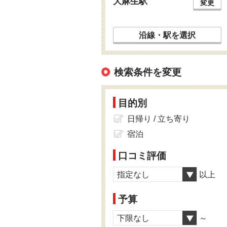
大麻生駅
変更
沿線・駅を選択
検索条件を変更
目的別
日帰り / 立ち寄り
宿泊
口コミ評価
指定なし
以上
予算
下限なし
～