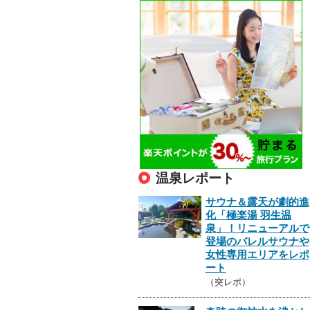
温泉レポート
サウナ＆露天が劇的進
化「極楽湯 羽生温
泉」！リニューアルで
登場のバレルサウナや
女性専用エリアをレポ
ート
（突レポ）