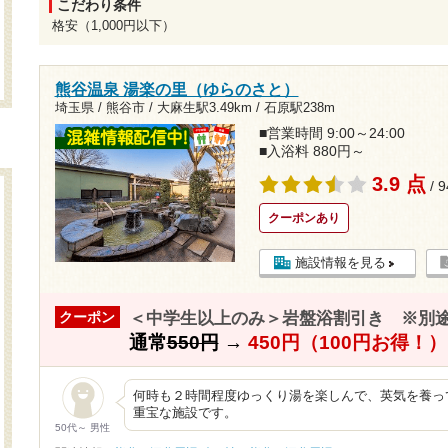
こだわり条件
格安（1,000円以下）
熊谷温泉 湯楽の里（ゆらのさと）
埼玉県 / 熊谷市 /
大麻生駅3.49km
/
石原駅238m
■営業時間 9:00～24:00
■入浴料 880円～
3.9 点
/ 
クーポンあり
施設情報を見る
＜中学生以上のみ＞岩盤浴割引き ※別
クーポン
通常
550円
→
450円（100円お得！）
何時も２時間程度ゆっくり湯を楽しんで、英気を養っ
重宝な施設です。
50代～ 男性