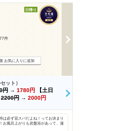
日帰り
>
577件
お気に入りに追加
ルセット）
50円
→
1780円
【土日
>
）
2200円
→
2000円
時は必ず花スパだよね！ってお決まり
！お風呂上がりも岩盤浴があって、漫