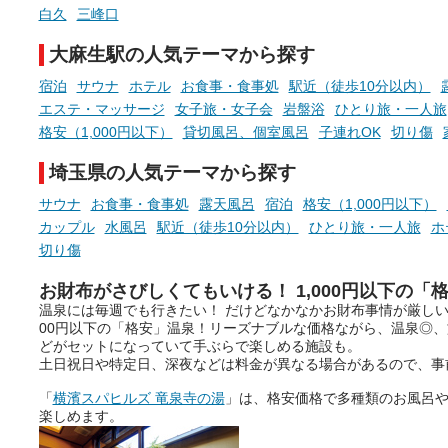
白久
三峰口
大麻生駅の人気テーマから探す
宿泊
サウナ
ホテル
お食事・食事処
駅近（徒歩10分以内）
エステ・マッサージ
女子旅・女子会
岩盤浴
ひとり旅・一人旅
格安（1,000円以下）
貸切風呂、個室風呂
子連れOK
切り傷
埼玉県の人気テーマから探す
サウナ
お食事・食事処
露天風呂
宿泊
格安（1,000円以下）
カップル
水風呂
駅近（徒歩10分以内）
ひとり旅・一人旅
ホ
切り傷
お財布がさびしくてもいける！ 1,000円以下の「
温泉には毎週でも行きたい！ だけどなかなかお財布事情が厳しい
00円以下の「格安」温泉！リーズナブルな価格ながら、温泉◎
どがセットになっていて手ぶらで楽しめる施設も。
土日祝日や特定日、深夜などは料金が異なる場合があるので、事
「
横濱スパヒルズ 竜泉寺の湯
」は、格安価格で多種類のお風呂
楽しめます。