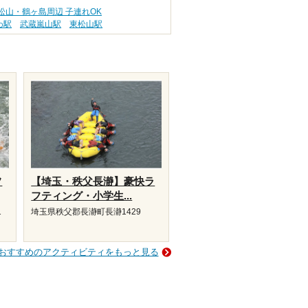
松山・鶴ヶ島周辺 子連れOK
わ駅
武蔵嵐山駅
東松山駅
フ
【埼玉・秩父長瀞】豪快ラ
フティング・小学生...
1
埼玉県秩父郡長瀞町長瀞1429
おすすめのアクティビティをもっと見る