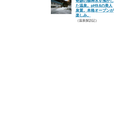
奇跡の御神水を沸かし
た温泉。pH9.6の美人
泉質。本格オープンが
楽しみ。
（温泉探訪記）