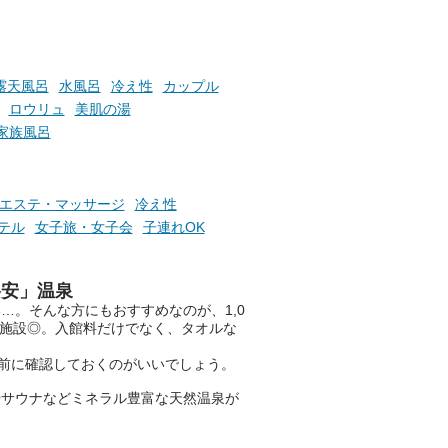
お風呂でリラックスしているか
らこそ向き合える、大切な自分
の本音。
露天風呂
水風呂
冷え性
カップル
そんな心のつぶやきを、湯あが
りの温まった心のまま相談でき
ロウリュ
美肌の湯
たら素敵ですよね。
家族風呂
ニフティ温泉の「占いベンチ」
エステ・マッサージ
冷え性
は、そんなあなたの心のつぶや
テル
女子旅・女子会
子連れOK
きをプロの占い師に相談するこ
とができるサービスです。
格安」温泉
…。そんな方にもおすすめなのが、1,0
、施設◎。入館料だけでなく、タオルな
おふろパス会員様なら、この特
別なひとときを「毎月10分無
前に確認しておくのがいいでしょう。
料」でご利用いただけます。
やサウナなどミネラル豊富な天然温泉が