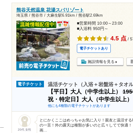
熊谷天然温泉 花湯スパリゾート
埼玉県 / 熊谷市 /
大麻生駅6.91km
/
熊谷駅2.69km
■営業時間 10:00～23:00
■入浴料 950円～
4.5 点
/ 
電子チケットあり
施設情報を見る
温活チケット（入浴＋岩盤浴＋タオ
電子チケット
【平日】大人（中学生以上）
19
祝・特定日】大人（中学生以上
他にも4種類の電子チケットがあります
とにかくここはめっちゃお気に入り！親友と温活する
の一言！外の露天は種類が多いのと広々してて快適！
20代 女性
画…