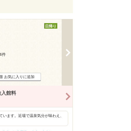
日帰り
>
94件
お気に入りに追加
途入館料
>
ています。近場で温泉気分が味わえ、