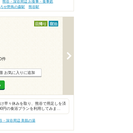
熊谷・深谷周辺 お食事・食事処
ひろせ野鳥の森駅
熊谷駅
日帰り
宿泊
>
20件
お気に入りに追加
る
明け早々休みを取り、熊谷で用足しを済
80円の食浴プランを利用してみま…
谷・深谷周辺 美肌の湯