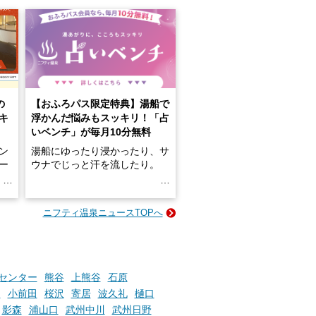
の
【おふろパス限定特典】湯船で
キ
浮かんだ悩みもスッキリ！「占
いベンチ」が毎月10分無料
ン
湯船にゆったり浸かったり、サ
ロー
ウナでじっと汗を流したり。
る
名
e-
ニフティ温泉ニュースTOPへ
い
そんな「一人でぼんやり過ごす
時間」、ふだん後回しにしてい
た「これからのこと」や「ちょ
っとした悩み」が、頭に浮かん
でくることはありませんか？
センター
熊谷
上熊谷
石原
園
小前田
桜沢
寄居
波久礼
樋口
影森
浦山口
武州中川
武州日野