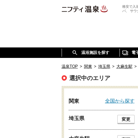
格安で入
パ、 サ
温浴施設を探す
電
温泉TOP
>
関東
>
埼玉県
>
大麻生駅
>
選択中のエリア
全国から探す
関東
埼玉県
変更