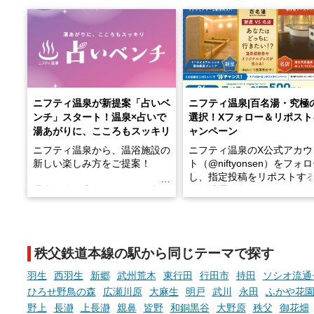
ニフティ温泉が新提案「占いベ
ニフティ温泉|百名湯・究極
ンチ」スタート！温泉×占いで
選択！Xフォロー＆リポスト
湯あがりに、こころもスッキリ
ャンペーン
ニフティ温泉から、温浴施設の
ニフティ温泉のX公式アカウ
新しい楽しみ方をご提案！
ト（@niftyonsen）をフォ
し、指定投稿をリポストす
温泉で体を癒したあとに、占い
と、抽選で各回26（ふろ）
でこころもスッキリ──そんな
様（合計260名様）に選べる
新体験が楽しめる「占いベン
GIFT500円分をプレゼント
チ」を展開中♨
たします。
秩父鉄道本線の駅から同じテーマで探す
手相やタロットなど気軽に楽し
める占いで、“ととのう”おふろ
羽生
西羽生
新郷
武州荒木
東行田
行田市
持田
ソシオ流通
時間を、もっと特別に。
ひろせ野鳥の森
広瀬川原
大麻生
明戸
武川
永田
ふかや花
野上
長瀞
上長瀞
親鼻
皆野
和銅黒谷
大野原
秩父
御花畑