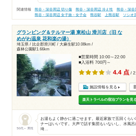
関連情報
熊谷・深谷周辺 切り傷
熊谷・深谷周辺 冷え性
熊谷・深谷
熊谷・深谷周辺 女子旅・女子会
熊谷駅
上熊谷駅
ソシオ
グランピング＆テルマー湯 東松山 滑川店（旧 な
めがわ温泉 花和楽の湯）
埼玉県 / 比企郡滑川町 /
大麻生駅10.08km
/
森林公園駅1.66km
■営業時間 10:00～22:00
■入浴料 700円～
4.4 点
/ 
施設情報を見る
楽天トラベルの宿泊プランを見
お湯もよく静かに過ごせます。最近家族で五回くらい
ナーはいいです。大声で話す集団もいないし、水風呂
50代～ 男性
埼…