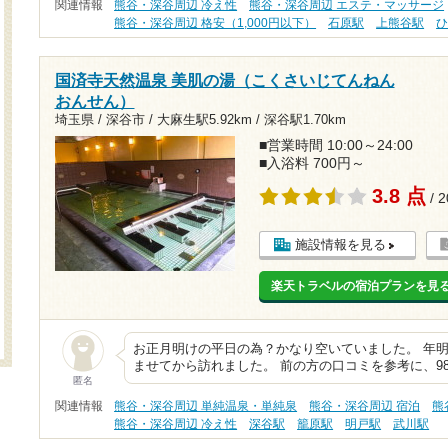
関連情報
熊谷・深谷周辺 冷え性
熊谷・深谷周辺 エステ・マッサージ
熊谷・深谷周辺 格安（1,000円以下）
石原駅
上熊谷駅
国済寺天然温泉 美肌の湯（こくさいじてんねん
おんせん）
埼玉県 / 深谷市 /
大麻生駅5.92km
/
深谷駅1.70km
■営業時間 10:00～24:00
■入浴料 700円～
3.8 点
/ 
施設情報を見る
楽天トラベルの宿泊プランを見
お正月明けの平日の為？かなり空いていました。 年
ませてから訪れました。 前の方の口コミを参考に、9
匿名
関連情報
熊谷・深谷周辺 単純温泉・単純泉
熊谷・深谷周辺 宿泊
熊
熊谷・深谷周辺 冷え性
深谷駅
籠原駅
明戸駅
武川駅