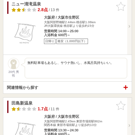
ニュー清滝温泉
お気に入
りに追加
2.8点
/ 13 件
大阪府 / 大阪市生野区
大阪阿部野橋駅2.44km
桃谷駅1.06km
JR大阪環状線 桃谷駅より徒歩約15分
営業時間 14:00～25:00
入浴料金 600円～
日帰り
格安（1,000円以下）
無料駐車場もあるし、サウナ熱いし、水風呂気持ちいい。
20代 男
性
関連情報から探す
田島新温泉
お気に入
りに追加
1.7点
/ 11 件
大阪府 / 大阪市生野区
大阪阿部野橋駅2.45km
東部市場前駅862m
関西本線 東部市場前駅より徒歩約13分
営業時間 13:30～24:30
入浴料金 600円～