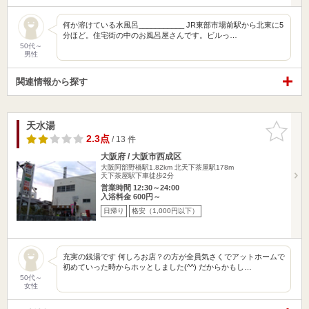
何か溶けている水風呂___________ JR東部市場前駅から北東に5
分ほど。住宅街の中のお風呂屋さんです。ビルっ…
50代～
男性
関連情報から探す
天水湯
お気に入
りに追加
2.3点
/ 13 件
大阪府 / 大阪市西成区
大阪阿部野橋駅1.82km
北天下茶屋駅178m
天下茶屋駅下車徒歩2分
営業時間 12:30～24:00
入浴料金 600円～
日帰り
格安（1,000円以下）
充実の銭湯です 何しろお店？の方が全員気さくでアットホームで
初めていった時からホッとしました(^^) だからかもし…
50代～
女性