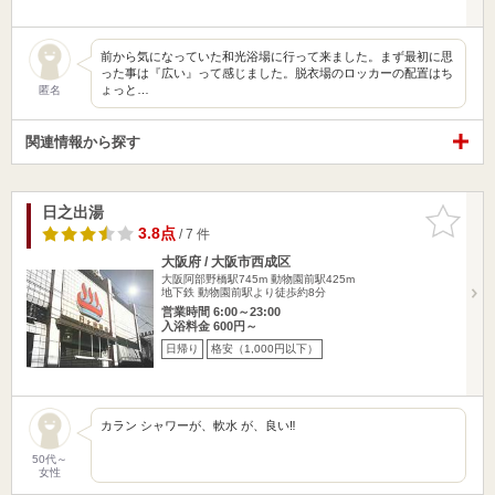
前から気になっていた和光浴場に行って来ました。まず最初に思
った事は『広い』って感じました。脱衣場のロッカーの配置はち
ょっと…
匿名
関連情報から探す
日之出湯
お気に入
りに追加
3.8点
/ 7 件
大阪府 / 大阪市西成区
大阪阿部野橋駅745m
動物園前駅425m
地下鉄 動物園前駅より徒歩約8分
営業時間 6:00～23:00
入浴料金 600円～
日帰り
格安（1,000円以下）
カラン シャワーが、軟水 が、良い‼️
50代～
女性