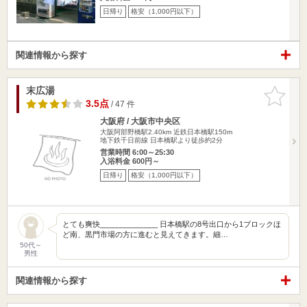
日帰り
格安（1,000円以下）
関連情報から探す
末広湯
お気に入
りに追加
3.5点
/ 47 件
大阪府 / 大阪市中央区
大阪阿部野橋駅2.40km
近鉄日本橋駅150m
地下鉄千日前線 日本橋駅より徒歩約2分
営業時間 6:00～25:30
入浴料金 600円～
日帰り
格安（1,000円以下）
とても爽快______________ 日本橋駅の8号出口から1ブロックほ
ど南、黒門市場の方に進むと見えてきます。細…
50代～
男性
関連情報から探す