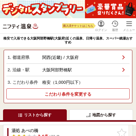
購入済チケットはこちら
ログイン
履歴
メニュー
格安で入浴できる大阪阿部野橋駅(大阪府)近くの温泉、日帰り温泉、スーパー銭湯おす
すめ
1. 都道府県
関西(近畿) / 大阪府
2. 沿線・駅
大阪阿部野橋駅
3. こだわり条件
格安（1,000円以下）
こだわり条件を変更する
リストから探す
地図から探す
湯処 あべの橋
お気に入
りに追加