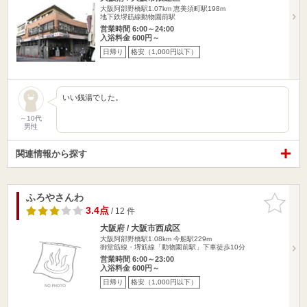
大阪阿部野橋駅1.07km
恵美須町駅198m
地下鉄堺筋線動物園前駅
営業時間 6:00～24:00
入浴料金 600円～
日帰り
格安（1,000円以下）
いい銭湯でした。
～10代
男性
関連情報から探す
ふろやさんわ
お気に入
りに追加
3.4点
/ 12 件
大阪府 / 大阪市西成区
大阪阿部野橋駅1.08km
今船駅229m
御堂筋線・堺筋線「動物園前駅」下車徒歩10分
営業時間 6:00～23:00
入浴料金 600円～
日帰り
格安（1,000円以下）