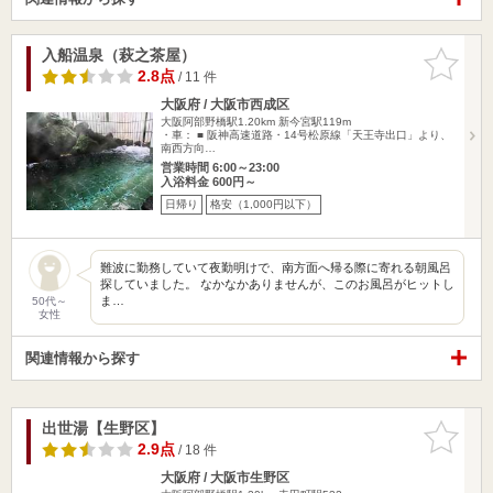
入船温泉（萩之茶屋）
お気に入
りに追加
2.8点
/ 11 件
大阪府 / 大阪市西成区
大阪阿部野橋駅1.20km
新今宮駅119m
・車： ■ 阪神高速道路・14号松原線「天王寺出口」より、
南西方向…
営業時間 6:00～23:00
入浴料金 600円～
日帰り
格安（1,000円以下）
難波に勤務していて夜勤明けで、南方面へ帰る際に寄れる朝風呂
探していました。 なかなかありませんが、このお風呂がヒットし
ま…
50代～
女性
関連情報から探す
出世湯【生野区】
お気に入
りに追加
2.9点
/ 18 件
大阪府 / 大阪市生野区