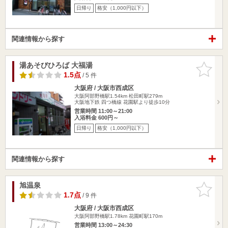
日帰り
格安（1,000円以下）
関連情報から探す
湯あそびひろば 大福湯
お気に入
りに追加
1.5点
/ 5 件
大阪府 / 大阪市西成区
大阪阿部野橋駅1.54km
松田町駅279m
大阪地下鉄 四つ橋線 花園駅より徒歩10分
営業時間 11:00～21:00
入浴料金 600円～
日帰り
格安（1,000円以下）
関連情報から探す
旭温泉
お気に入
りに追加
1.7点
/ 9 件
大阪府 / 大阪市西成区
大阪阿部野橋駅1.78km
花園町駅170m
営業時間 13:00～24:30