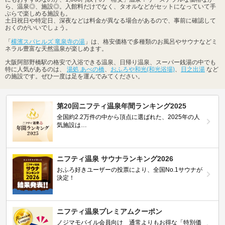
ら、温泉◎、施設◎。入館料だけでなく、タオルなどがセットになっていて手
ぶらで楽しめる施設も。
土日祝日や特定日、深夜などは料金が異なる場合があるので、事前に確認して
おくのがいいでしょう。
「
横濱スパヒルズ 竜泉寺の湯
」は、格安価格で多種類のお風呂やサウナなどミ
ネラル豊富な天然温泉が楽しめます。
大阪阿部野橋駅の格安で入浴できる温泉、日帰り温泉、スーパー銭湯の中でも
特に人気があるのは、
湯処 あべの橋
、
おふろや和光(和光浴場)
、
日之出湯
など
の施設です。ぜひ一度は足を運んでみてください。
第20回ニフティ温泉年間ランキング2025
全国約2.2万件の中から頂点に選ばれた、2025年の人
気施設は…
ニフティ温泉 サウナランキング2026
おふろ好きユーザーの投票により、全国No.1サウナが
決定！
ニフティ温泉プレミアムクーポン
ノジマモバイル会員向け 通常よりもお得な「特別価