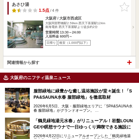
あさひ湯
お気に入
りに追加
1.5点
/ 4 件
大阪府 / 大阪市西成区
大阪阿部野橋駅2.59km
西天下茶屋駅124m
南海電鉄 西天下茶屋駅より徒歩約2分
営業時間 13:30～24:00
入浴料金 600円～
日帰り
格安（1,000円以下）
関連情報から探す
大阪府のニフティ温泉ニュース
服部緑地に緑豊かな癒し温浴施設が堂々誕生！「S
PA&SAUNA水春 服部緑地」を徹底取材
2026年6月5日、大阪・服部緑地エリアに「SPA&SAUNA水
春 服部緑地」がグランドオープン。
当初の計画から約5年の時を経て誕生した本施設は、温泉・
「鶴見緑地湯元水春」がリニューアル！岩盤LOUN
サウナ・岩盤浴・フィットネス・ラウンジ・レストランなど
GEや瞑想サウナで一日ゆっくり満喫できる施設に
を融合した、これまでの“水春”のイメージをさらに進化させ
た大型ウェルネス施設です。
2026年4月22日にリニューアルオープンした「鶴見緑地湯