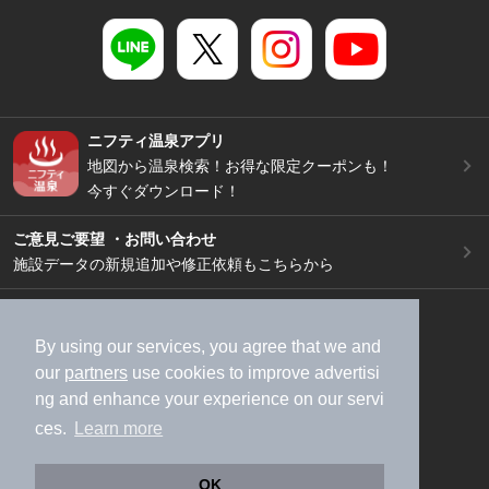
ニフティ温泉アプリ
地図から温泉検索！お得な限定クーポンも！
今すぐダウンロード！
ご意見ご要望 ・お問い合わせ
施設データの新規追加や修正依頼もこちらから
スマートフォン
/
PC
加盟店募集（資料請求）
広告出稿のご案内
By using our services, you agree that we and
our
partners
use cookies to improve advertisi
利用規約
ライフスタイルMEMBERS+規約
ng and enhance your experience on our servi
特定商取引法に基づく表記
ヘルプ
採用情報
ces.
Learn more
運営会社
個人情報保護ポリシー
©NIFTY Lifestyle Co., Ltd.
OK