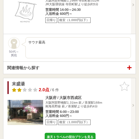
大阪阿部野橋駅1.29km
寺田町駅532m
JR大阪環状線 寺田町駅より徒歩約5分
営業時間 14:00～24:30
入浴料金 600円～
日帰り
格安（1,000円以下）
サウナ最高
50代～
男性
関連情報から探す
末盛湯
お気に入
りに追加
2.0点
/ 6 件
大阪府 / 大阪市西成区
大阪阿部野橋駅1.31km
萩ノ茶屋駅168m
南海高野線 萩ノ茶屋駅より徒歩約4分
営業時間 6:00～23:00
入浴料金 600円～
日帰り
格安（1,000円以下）
楽天トラベルの宿泊プランを見る