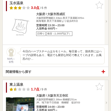
玉水温泉
お気に入
りに追加
3.0点
/ 6 件
大阪府 / 大阪市西成区
大阪阿部野橋駅2.33km
西天下茶屋駅205m
南海電鉄 西天下茶屋駅より徒歩約5分
営業時間 13:30～23:00
入浴料金 600円～
日帰り
格安（1,000円以下）
今日のハーブスチームはカモミール。毎日違って、脱衣所にはハ
ーブの説明もあり、電話でも親切な対応で教えてくれます。お風
呂のひ…
50代～
女性
関連情報から探す
東上温泉
お気に入
りに追加
1.7点
/ 9 件
大阪府 / 大阪市天王寺区
大阪阿部野橋駅2.38km
鶴橋駅251m
JR、地下鉄千日前線 鶴橋駅 徒歩5分
営業時間 14:00～23:00
入浴料金 600円～