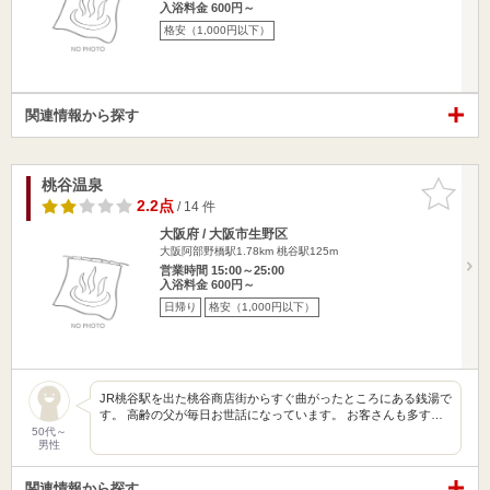
入浴料金 600円～
格安（1,000円以下）
関連情報から探す
桃谷温泉
お気に入
りに追加
2.2点
/ 14 件
大阪府 / 大阪市生野区
大阪阿部野橋駅1.78km
桃谷駅125m
営業時間 15:00～25:00
入浴料金 600円～
日帰り
格安（1,000円以下）
JR桃谷駅を出た桃谷商店街からすぐ曲がったところにある銭湯で
す。 高齢の父が毎日お世話になっています。 お客さんも多す…
50代～
男性
関連情報から探す