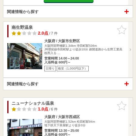
関連情報から探す
南生野温泉
お気に入
りに追加
2.0点
/ 7 件
大阪府 / 大阪市生野区
大阪阿部野橋駅1.34km
寺田町駅536m
JR環状線寺田町駅より徒歩10分 疎開道路から生野工業高
校西入る …
営業時間 14:00～24:00
入浴料金 600円～
日帰り
格安（1,000円以下）
関連情報から探す
ニューナショナル温泉
お気に入
りに追加
1.0点
/ 6 件
大阪府 / 大阪市西成区
大阪阿部野橋駅1.52km
松田町駅94m
地下鉄天下茶屋駅より徒歩3分
営業時間 12:30～25:00
入浴料金 600円～