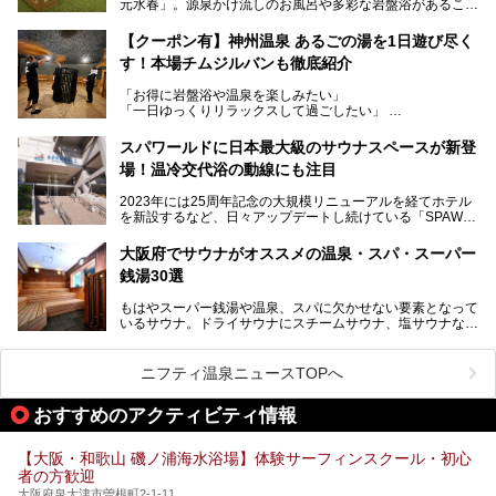
元水春」。源泉かけ流しのお風呂や多彩な岩盤浴があること
今回はオープン前の内覧会に参加し、館内のこだわりポイン
で人気の施設ですが、リニューアルを経てこれまで以上
トを徹底取材してきました。
に“一日中くつろげる場所”としてパワーアップしています。
サウナー注目の3種のサウナや160cmの深水風呂、没入感の
【クーポン有】神州温泉 あるごの湯を1日遊び尽く
高い岩盤浴エリア、日本最大の台数を誇る最新AIフィットネ
す！本場チムジルバンも徹底紹介
今回のリニューアルでは、新たに登場した瞑想サウナをはじ
スマシンなど、見どころ満載の館内を詳しくご紹介します。
め、岩盤浴エリアや休憩スペースの充実、レストランなど、
「お得に岩盤浴や温泉を楽しみたい」
見どころが盛りだくさん。日常の疲れを癒やしたい方はもち
「一日ゆっくりリラックスして過ごしたい」
ろん、休日にゆったり過ごしたい方にもぴったりの内容とな
そんな方におすすめなのが、クーポンを使ってお得に長時間
っています。
利用できる「神州温泉 あるごの湯」です。
スパワールドに日本最大級のサウナスペースが新登
本記事では、そんなリニューアル後の注目ポイントを詳しく
場！温冷交代浴の動線にも注目
あるごの湯は、大阪府豊中市にある日帰り温浴施設で、阪急
紹介します。これから「鶴見緑地湯元水春」に訪れる方や、
宝塚線「三国駅」から徒歩約10分とアクセスも良好です。
より満足度の高い過ごし方をしたい方はぜひお読みくださ
2023年には25周年記念の大規模リニューアルを経てホテル
チムジルバン（岩盤浴）を中心に、発汗・リラックス・漫画
い。
を新設するなど、日々アップデートし続けている「SPAWO
タイムまで満喫できる長時間滞在型の施設なので、一日中ゆ
RLD HOTEL＆RESORT」（以下スパワールド）。
ったりと過ごしたいときにおすすめ。大うちわやタオルによ
そんなスパワールドが2025年11月15日（土）に、新たな浴
る迫力ある熱波パフォーマンスも毎日行われており、“とと
大阪府でサウナがオススメの温泉・スパ・スーパー
室や日本最大級140人収容の大規模サウナを携えてリニュー
のう”体験をしっかり楽しめるのもポイントです。
銭湯30選
アルオープン！浴室である4F・6Fそれぞれにリニューアル
が施されており、その総工費はなんと13.5億円！
さらに館内でくつろぐだけでなく、隣接するビルにはカラオ
もはやスーパー銭湯や温泉、スパに欠かせない要素となって
大規模リニューアルの全容を確認すべく、リニューアルプレ
ケやボウリングといった遊び場もあり、友人同士やカップル
いるサウナ。ドライサウナにスチームサウナ、塩サウナな
オープンイベントに行ってきました！今回はそのリニューア
で“遊び+癒し”の一日を過ごすのにもぴったり。
ど、いくつか異なるタイプが楽しめたり、水風呂や外気浴ス
ル部分の概要をお届けします。
ペース、ロウリュウなど、心ゆくまで楽しむためのサービス
今回は、あるごの湯を訪問し、チムジルバンやお風呂、食事
が充実した施設も多くみられます。
ニフティ温泉ニュースTOPへ
処にいたるまで魅力をたっぷり堪能してきたので、その全容
を詳しく紹介します！
今回はそんなサウナにこだわった、大阪府内のオススメ温
おすすめのアクティビティ情報
泉・銭湯・スパを30件紹介したいと思います！
【大阪・和歌山 磯ノ浦海水浴場】体験サーフィンスクール・初心
者の方歓迎
大阪府泉大津市曽根町2-1-11