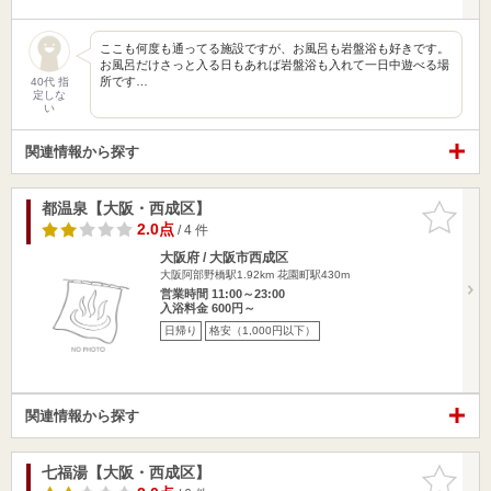
ここも何度も通ってる施設ですが、お風呂も岩盤浴も好きです。
お風呂だけさっと入る日もあれば岩盤浴も入れて一日中遊べる場
所です…
40代 指
定しな
い
関連情報から探す
都温泉【大阪・西成区】
お気に入
りに追加
2.0点
/ 4 件
大阪府 / 大阪市西成区
大阪阿部野橋駅1.92km
花園町駅430m
営業時間 11:00～23:00
入浴料金 600円～
日帰り
格安（1,000円以下）
関連情報から探す
七福湯【大阪・西成区】
お気に入
りに追加