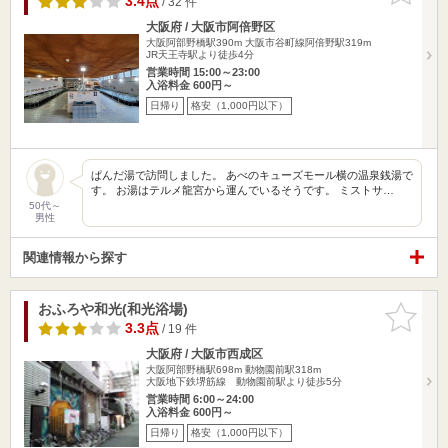
3.4点
/ 32 件
大阪府 / 大阪市阿倍野区
大阪阿部野橋駅390m
大阪市谷町線阿倍野駅319m
JR天王寺駅より徒歩4分
営業時間 15:00～23:00
入浴料金 600円～
日帰り
格安（1,000円以下）
ぱんだ湯で訪問しました。 あべのキューズモール横の温泉銭湯で
す。 お湯はテルメ龍宮から運んでいるそうです。 ミストサ…
50代～
男性
関連情報から探す
おふろや和光(和光浴場)
お気に入
りに追加
3.3点
/ 19 件
大阪府 / 大阪市西成区
大阪阿部野橋駅698m
動物園前駅318m
大阪地下鉄堺筋線 動物園前駅より徒歩5分
営業時間 6:00～24:00
入浴料金 600円～
日帰り
格安（1,000円以下）