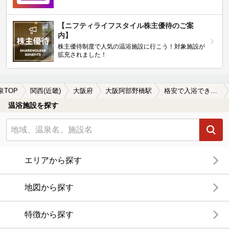
【ニフティライフスタイル株主優待のご案
内】
株主優待制度で人気の温浴施設に行こう！対象施設が
拡充されました！
泉TOP
関西(近畿)
大阪府
大阪阿部野橋駅
格安で入浴できる大阪阿部野橋駅近くの温泉、日帰り温泉、スーパー銭湯おすすめ
温浴施設を探す
エリアから探す
地図から探す
特徴から探す