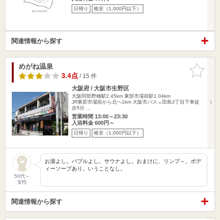
日帰り
格安（1,000円以下）
関連情報から探す
めがね温泉
お気に入
りに追加
3.4点
/ 15 件
大阪府 / 大阪市生野区
大阪阿部野橋駅2.45km
東部市場前駅1.04km
JR東部市場前から北へ1km 大阪市バス→田島3丁目下車徒
歩5分 …
営業時間 13:00～23:30
入浴料金 600円～
日帰り
格安（1,000円以下）
お湯よし。バブルよし。サウナよし。おまけに、リンプ～。ボデ
ィーソープあり。いうことなし。
50代～
女性
関連情報から探す