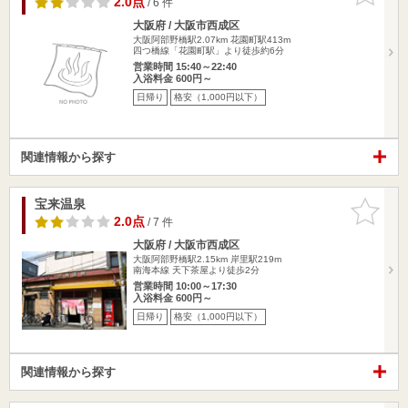
2.0点
/ 6 件
大阪府 / 大阪市西成区
大阪阿部野橋駅2.07km
花園町駅413m
四つ橋線「花園町駅」より徒歩約6分
営業時間 15:40～22:40
入浴料金 600円～
日帰り
格安（1,000円以下）
関連情報から探す
宝来温泉
お気に入
りに追加
2.0点
/ 7 件
大阪府 / 大阪市西成区
大阪阿部野橋駅2.15km
岸里駅219m
南海本線 天下茶屋より徒歩2分
営業時間 10:00～17:30
入浴料金 600円～
日帰り
格安（1,000円以下）
関連情報から探す