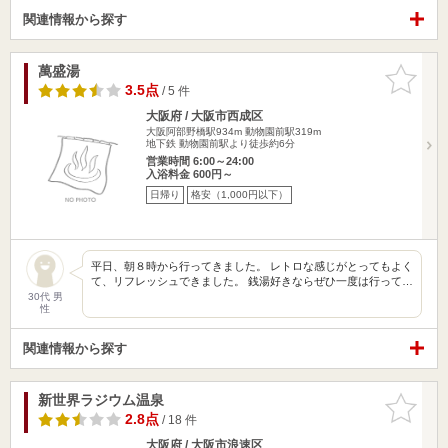
関連情報から探す
萬盛湯
お気に入
りに追加
3.5点
/ 5 件
大阪府 / 大阪市西成区
大阪阿部野橋駅934m
動物園前駅319m
地下鉄 動物園前駅より徒歩約6分
営業時間 6:00～24:00
入浴料金 600円～
日帰り
格安（1,000円以下）
平日、朝８時から行ってきました。 レトロな感じがとってもよく
て、リフレッシュできました。 銭湯好きならぜひ一度は行って…
30代 男
性
関連情報から探す
新世界ラジウム温泉
お気に入
りに追加
2.8点
/ 18 件
大阪府 / 大阪市浪速区