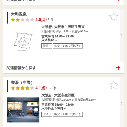
大和温泉
お気に入
りに追加
2.0点
/ 6 件
大阪府 / 大阪市生野区生野東
大阪阿部野橋駅1.79km
桃谷駅938m
営業時間 14:00～21:00
入浴料金 ～
日帰り
格安（1,000円以下）
関連情報から探す
栄湯（生野）
お気に入
りに追加
4.1点
/ 39 件
大阪府 / 大阪市生野区
大阪阿部野橋駅1.80km
東部市場前駅520m
営業時間 15:00～23:00
入浴料金 600円～
日帰り
格安（1,000円以下）