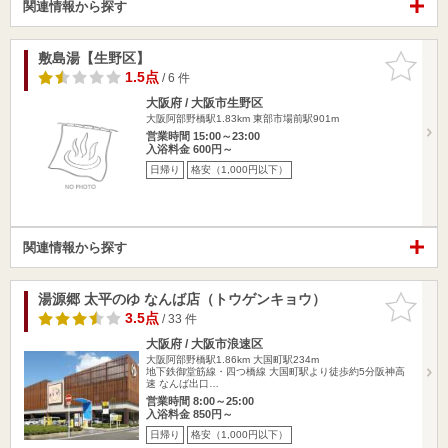
関連情報から探す
敷島湯【生野区】
お気に入
りに追加
1.5点
/ 6 件
大阪府 / 大阪市生野区
大阪阿部野橋駅1.83km
東部市場前駅901m
営業時間 15:00～23:00
入浴料金 600円～
日帰り
格安（1,000円以下）
関連情報から探す
湯源郷 太平のゆ なんば店（トウゲンキョウ）
お気に入
りに追加
3.5点
/ 33 件
大阪府 / 大阪市浪速区
大阪阿部野橋駅1.86km
大国町駅234m
地下鉄御堂筋線・四つ橋線 大国町駅より徒歩約5分阪神高
速 なんば出口…
営業時間 8:00～25:00
入浴料金 850円～
日帰り
格安（1,000円以下）