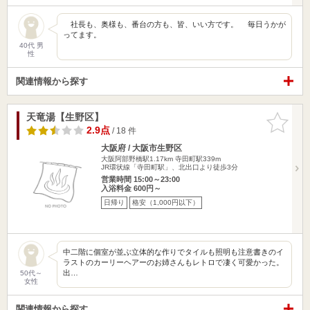
社長も、奥様も、番台の方も、皆、いい方です。 毎日うかが
ってます。
40代 男
性
関連情報から探す
天竜湯【生野区】
お気に入
りに追加
2.9点
/ 18 件
大阪府 / 大阪市生野区
大阪阿部野橋駅1.17km
寺田町駅339m
JR環状線「寺田町駅」、北出口より徒歩3分
営業時間 15:00～23:00
入浴料金 600円～
日帰り
格安（1,000円以下）
中二階に個室が並ぶ立体的な作りでタイルも照明も注意書きのイ
ラストのカーリーヘアーのお姉さんもレトロで凄く可愛かった。
出…
50代～
女性
関連情報から探す