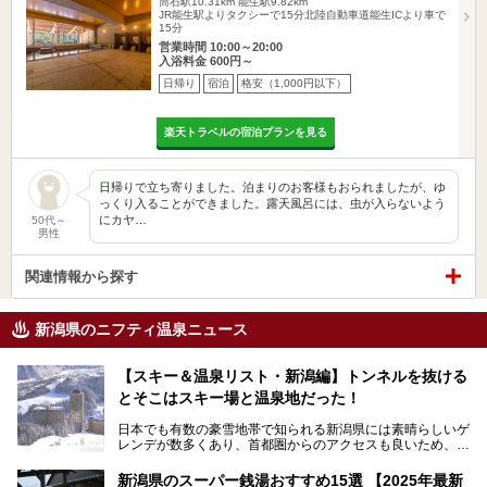
筒石駅10.31km
能生駅9.82km
JR能生駅よりタクシーで15分北陸自動車道能生ICより車で
15分
営業時間 10:00～20:00
入浴料金 600円～
日帰り
宿泊
格安（1,000円以下）
楽天トラベルの宿泊プランを見る
日帰りで立ち寄りました。泊まりのお客様もおられましたが、ゆ
っくり入ることができました。露天風呂には、虫が入らないよう
にカヤ…
50代～
男性
関連情報から探す
新潟県のニフティ温泉ニュース
【スキー＆温泉リスト・新潟編】トンネルを抜ける
とそこはスキー場と温泉地だった！
日本でも有数の豪雪地帯で知られる新潟県には素晴らしいゲ
レンデが数多くあり、首都圏からのアクセスも良いため、関
東のスキーヤー＆スノーボーダー御用達となっています。ま
た全域にわたって月岡、赤倉、松之山、燕、妙高、岩室など
新潟県のスーパー銭湯おすすめ15選 【2025年最新