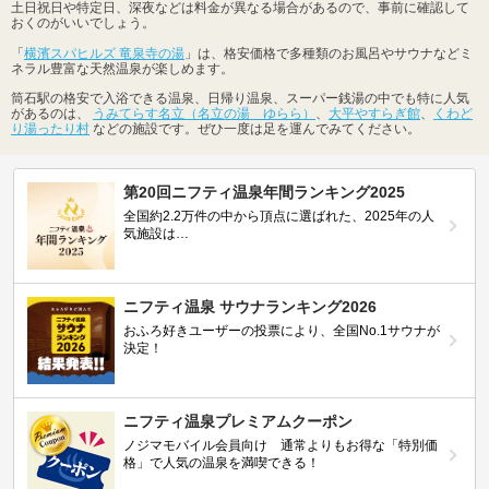
土日祝日や特定日、深夜などは料金が異なる場合があるので、事前に確認して
おくのがいいでしょう。
「
横濱スパヒルズ 竜泉寺の湯
」は、格安価格で多種類のお風呂やサウナなどミ
ネラル豊富な天然温泉が楽しめます。
筒石駅の格安で入浴できる温泉、日帰り温泉、スーパー銭湯の中でも特に人気
があるのは、
うみてらす名立（名立の湯 ゆらら）
、
大平やすらぎ館
、
くわど
り湯ったり村
などの施設です。ぜひ一度は足を運んでみてください。
第20回ニフティ温泉年間ランキング2025
全国約2.2万件の中から頂点に選ばれた、2025年の人
気施設は…
ニフティ温泉 サウナランキング2026
おふろ好きユーザーの投票により、全国No.1サウナが
決定！
ニフティ温泉プレミアムクーポン
ノジマモバイル会員向け 通常よりもお得な「特別価
格」で人気の温泉を満喫できる！