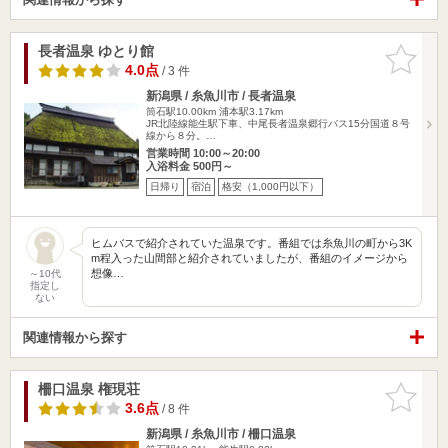
長者温泉 ゆとり館
お気に入
りに追加
4.0点
/ 3 件
新潟県 / 糸魚川市 / 長者温泉
筒石駅10.00km
浦本駅3.17km
JR北陸線能生駅下車、中尾長者温泉郷行バス15分国道８号
線から８分。…
営業時間 10:00～20:00
入浴料金 500円～
日帰り
宿泊
格安（1,000円以下）
ヒムバスで紹介されていた温泉です。番組では糸魚川の町から3K
m程入った山間部と紹介されていましたが、番組のイメージから
想像…
～10代
指定し
ない
関連情報から探す
柵口温泉 権現荘
お気に入
りに追加
3.6点
/ 8 件
新潟県 / 糸魚川市 / 柵口温泉