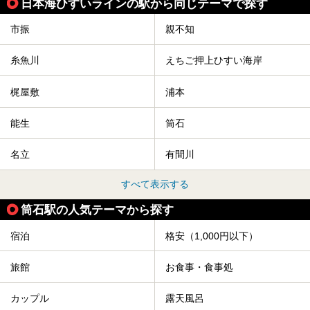
日本海ひすいラインの駅から同じテーマで探す
市振
親不知
糸魚川
えちご押上ひすい海岸
梶屋敷
浦本
能生
筒石
名立
有間川
すべて表示する
筒石駅の人気テーマから探す
宿泊
格安（1,000円以下）
旅館
お食事・食事処
カップル
露天風呂