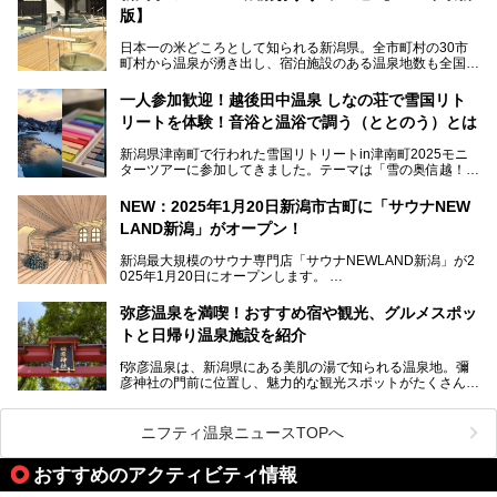
など、古くは文豪にも愛された歴史ある老舗温泉地が多いこ
版】
とで知られています。
今回はスキーヤーやスノーボーダーの“滑り疲れ”を癒やすた
日本一の米どころとして知られる新潟県。全市町村の30市
めに訪れたい、新潟県内にあるスキー場そばの温泉地をまと
町村から温泉が湧き出し、宿泊施設のある温泉地数も全国有
めました。
数で、魅力的な温泉がいっぱいの県でもあります。日帰りで
アフタースキーは温泉で決まりですね！
温泉が利用ができる宿泊施設も多く、スーパー銭湯も多彩な
一人参加歓迎！越後田中温泉 しなの荘で雪国リト
サービスを提供する施設がいろいろ。
リートを体験！音浴と温浴で調う（ととのう）とは
観光やレジャーに温泉を組み合わせれば、旅はさらに充実し
ますね。今回は、新潟県でおすすめのスーパー銭湯をご紹介
新潟県津南町で行われた雪国リトリートin津南町2025モニ
します。
ターツアーに参加してきました。テーマは「雪の奥信越！音
浴と温浴で調うリトリート」。
NEW：2025年1月20日新潟市古町に「サウナNEW
温泉ライターとして「温浴」は頻繁に体験していますが、
LAND新潟」がオープン！
「音浴」とは果たしてどんな体験なのでしょう？とても気に
なります。
新潟最大規模のサウナ専門店「サウナNEWLAND新潟」が2
025年1月20日にオープンします。
古町はかつて港町として栄えていた日本海有数の花街。この
街に再び笑顔と賑わいを取り戻し、新たなランドマークとし
なお、宿泊した温泉は日帰り入浴もできる秘湯「越後田中温
弥彦温泉を満喫！おすすめ宿や観光、グルメスポッ
て地域活性化を目指します。
泉 しなの荘」です。こちらについても詳しく紹介します。
トと日帰り温泉施設を紹介
サウナ室のテーマは「海賊船」‥⁉ ユニークなサウナ室を
含む３つのポイントをご紹介！
───
f弥彦温泉は、新潟県にある美肌の湯で知られる温泉地。彌
彦神社の門前に位置し、魅力的な観光スポットがたくさんあ
提供元：一般社団法人 雪国観光舎【PR】
ります。
この記事は一般社団法人 雪国観光舎のPRレポート記事で
この記事では、弥彦温泉の宿泊に最適なおすすめ宿や、日帰
ニフティ温泉ニュースTOPへ
す。
り施設、グルメスポット、弥彦の自然を堪能できる観光スポ
ットをご紹介します。初めての弥彦温泉旅行を計画している
おすすめのアクティビティ情報
方に向けて、弥彦温泉の魅力を存分にお伝えしますので、ぜ
ひ参考にしてみてくださいね！