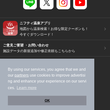
ニフティ温泉アプリ
地図から温泉検索！お得な限定クーポンも！
今すぐダウンロード！
ご意見ご要望 ・お問い合わせ
施設データの新規追加や修正依頼もこちらから
スマートフォン
/
PC
加盟店募集（資料請求）
広告出稿のご案内
By using our services, you agree that we and
our
partners
use cookies to improve advertisi
利用規約
ライフスタイルMEMBERS+規約
ng and enhance your experience on our servi
特定商取引法に基づく表記
ヘルプ
採用情報
ces.
Learn more
運営会社
個人情報保護ポリシー
©NIFTY Lifestyle Co., Ltd.
OK