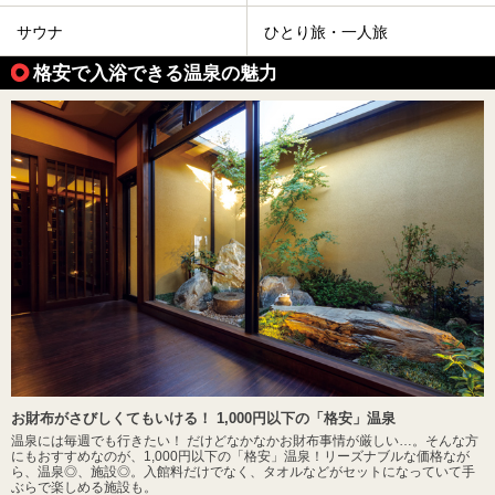
サウナ
ひとり旅・一人旅
格安で入浴できる温泉の魅力
お財布がさびしくてもいける！ 1,000円以下の「格安」温泉
温泉には毎週でも行きたい！ だけどなかなかお財布事情が厳しい…。そんな方
にもおすすめなのが、1,000円以下の「格安」温泉！リーズナブルな価格なが
ら、温泉◎、施設◎。入館料だけでなく、タオルなどがセットになっていて手
ぶらで楽しめる施設も。