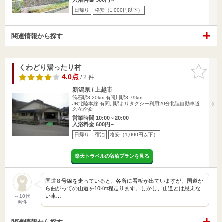
日帰り
格安（1,000円以下）
関連情報から探す
くわどり湯ったり村
お気に入
りに追加
4.0点
/ 2 件
新潟県 / 上越市
筒石駅8.20km
有間川駅8.79km
JR北陸本線 有間川駅よりタクシー利用20分北陸自動車道
名立谷浜I…
営業時間 10:00～20:00
入浴料金 600円～
日帰り
宿泊
格安（1,000円以下）
楽天トラベルの宿泊プランを見る
国道８号線を走っていると、各所に看板が出ていますが、国道か
ら曲がっての山道を10Km程走ります。しかし、山道とは思えな
い車…
～10代
男性
関連情報から探す