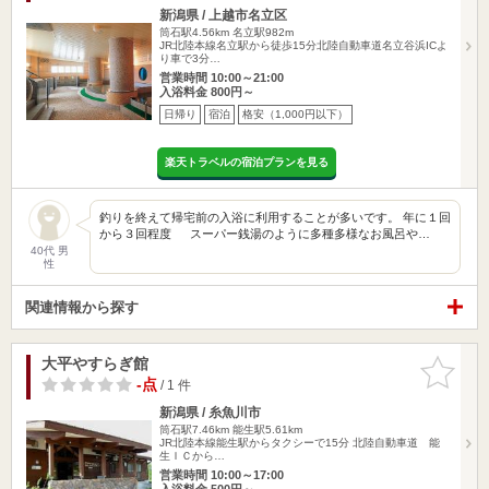
新潟県 / 上越市名立区
筒石駅4.56km
名立駅982m
JR北陸本線名立駅から徒歩15分北陸自動車道名立谷浜ICよ
り車で3分…
営業時間 10:00～21:00
入浴料金 800円～
日帰り
宿泊
格安（1,000円以下）
楽天トラベルの宿泊プランを見る
釣りを終えて帰宅前の入浴に利用することが多いです。 年に１回
から３回程度 スーパー銭湯のように多種多様なお風呂や…
40代 男
性
関連情報から探す
大平やすらぎ館
お気に入
りに追加
-点
/ 1 件
新潟県 / 糸魚川市
筒石駅7.46km
能生駅5.61km
JR北陸本線能生駅からタクシーで15分 北陸自動車道 能
生ＩＣから…
営業時間 10:00～17:00
入浴料金 500円～