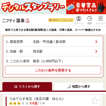
購入済チケットはこちら
ログイン
履歴
メニュー
格安で入浴できる筒石駅(新潟県)近くの温泉、日帰り温泉、スーパー銭湯おすすめ
1. 都道府県
北陸・甲信越 / 新潟県
2. 沿線・駅
筒石駅
3. こだわり条件
格安（1,000円以下）
こだわり条件を変更する
リストから探す
地図から探す
うみてらす名立（名立の湯 ゆらら）
お気に入
りに追加
3.0点
/ 7 件