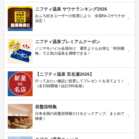
ニフティ温泉 サウナランキング2026
おふろ好きユーザーの投票により、全国No.1サウナが
決定！
ニフティ温泉プレミアムクーポン
ノジマモバイル会員向け 通常よりもお得な「特別価
格」で人気の温泉を満喫できる！
【ニフティ温泉 百名湯2026】
行ってみたい施設に投票してプレゼントを当てよう！
（全10回開催 / 合計260名様）
岩盤浴特集
日本全国の岩盤浴情報だけをピックアップ。まとめて
検索！