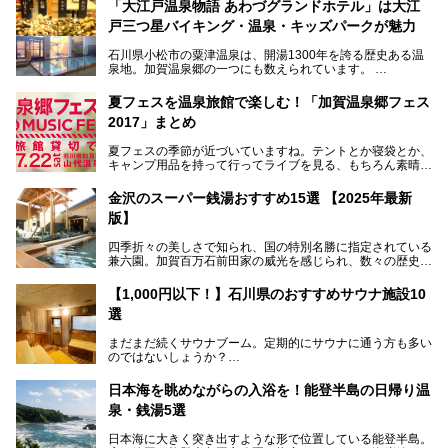
「大江戸温泉物語 あわづグランドホテル」は大江
戸三つ星バイキング・温泉・キッズパークが魅力
石川県小松市の粟津温泉は、開湯1300年を誇る歴史ある温
泉地。加賀温泉郷の一つにも数えられています。
その粟津温泉に建つ「大江戸温泉物語 あわづグランドホテ
夏フェスを温泉旅館で楽しむ！「加賀温泉郷フェス
ル」（以下、あわづグランドホテル）は客室数97室のホテ
2017」まとめ
ルで、昨年2024年12月に露天風呂を新設。充実したキッズ
パークはファミリー層に大人気を博しています。さらに今年
夏フェスの季節が近づいていますね。テントとか寝袋とか、
2025年7月からは「大江戸三つ星バイキング」がスタート！
キャンプ用品を持って行ってライブを見る、もちろん素晴ら
しい１日になることでしょう。
この話題のホテルを取材してきたのでさっそく紹介します。
金沢のスーパー銭湯おすすめ15選 【2025年最新
いやでもね、暑いし汗や砂埃でドロドロになるしうるさくて
───
版】
夜は寝られないし、若い時はそういうのが良かったんですけ
提供元：大江戸温泉物語ホテルズ＆リゾーツ株式会社【P
どね。かつての千代の富士なみに体力の限界を感じてる昨
R】
四季折々の美しさで知られ、国の特別名勝に指定されている
今、もうちょっと気楽なフェスはないかな、と探してたらあ
この記事は大江戸温泉物語 あわづグランドホテルのPR記事
兼六園。加賀百万石前田家の威光を感じられ、数々の歴史的
りましたよ！
です。
な建造物がある金沢城公園など、名所旧跡が多い金沢エリ
ア。国内でも特に人気の観光地の1つです。北陸新幹線で東
「加賀温泉郷フェス 2017」が石川県・山代温泉の瑠璃光を
【1,000円以下！】石川県のおすすめサウナ施設10
京から約2時間30分と、首都圏からアクセスしやすい立地も
全館貸し切って開催！
選
魅力ですね。
金沢市郊外には湯涌温泉や深谷温泉などの良質な温泉があ
まさかの温泉旅館でフェス！ライブの後は温泉に入って泊ま
まだまだ続くサウナブーム。定期的にサウナに通う方も多い
り、観光に加えて温泉もぜひ楽しみたいところ。金沢エリア
れちゃう！なんということでしょう！！
のではないしょうか？
でおすすめのスーパー銭湯をご紹介します。
加賀温泉郷フェス2017についてまとめます！
今回はそんなサウナによく行く人もこれから楽しむ人も格安
日本海を眺めながらの入浴を！能登半島の日帰り温
で楽しめるサウナを紹介します。
泉・銭湯5選
街中でアクセス抜群のところや、温泉とともに楽しめる施設
日本海に大きく突き出すような形で位置している能登半島。
など、種類豊富ですよ。