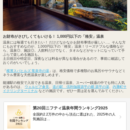
お財布がさびしくてもいける！ 1,000円以下の「格安」温泉
温泉には毎週でも行きたい！ だけどなかなかお財布事情が厳しい…。そんな方
にもおすすめなのが、1,000円以下の「格安」温泉！リーズナブルな価格なが
ら、温泉◎、施設◎。入館料だけでなく、タオルなどがセットになっていて手
ぶらで楽しめる施設も。
土日祝日や特定日、深夜などは料金が異なる場合があるので、事前に確認して
おくのがいいでしょう。
「
横濱スパヒルズ 竜泉寺の湯
」は、格安価格で多種類のお風呂やサウナなどミ
ネラル豊富な天然温泉が楽しめます。
能瀬駅の格安で入浴できる温泉、日帰り温泉、スーパー銭湯の中でも特に人気
があるのは、
ウェルピア倉見
、
道の駅 倶利伽羅源平の郷 源平の湯
、
内灘町サ
イクリングターミナル
などの施設です。ぜひ一度は足を運んでみてください。
第20回ニフティ温泉年間ランキング2025
全国約2.2万件の中から頂点に選ばれた、2025年の人
気施設は…