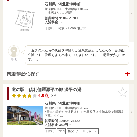
石川県 / 河北郡津幡町
能瀬駅4.05km
中津幡駅1.88km
中津幡よりバス利用
営業時間 9:30～21:00
入浴料金 ～
日帰り
格安（1,000円以下）
近所の人たちの風呂を津幡町が温泉施設としたためか、設備は
立派です。管理もよく出来ていてきれいです。 湯量が少ないの
で、…
匿名
関連情報から探す
道の駅 倶利伽羅源平の郷 源平の湯
お気に入
りに追加
4.0点
/ 3 件
石川県 / 河北郡津幡町
能瀬駅5.31km
中津幡駅2.47km
<電車の場合> 金沢駅よりJR七尾線又は北陸本線で津幡駅
下車、タク…
営業時間 10:00～21:00
入浴料金 350円～
日帰り
宿泊
格安（1,000円以下）