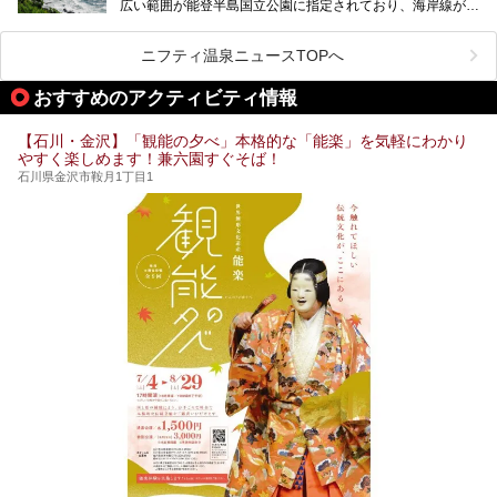
広い範囲が能登半島国立公園に指定されており、海岸線が作
り出す美しい景観が楽しめる景勝地です。
今回の記事では石川県にある1,000円以下のおすすめサウナ
車で行くのがオススメですが、ドライブの際にぜひ一緒に楽
施設を紹介します。
しんでいただきたいのが温泉です。絶景を眺めながらつかる
ニフティ温泉ニュースTOPへ
温泉は最高ですよ！ 今回はそんな能登の温泉を5つご紹介
します。
おすすめのアクティビティ情報
【石川・金沢】「観能の夕べ」本格的な「能楽」を気軽にわかり
やすく楽しめます！兼六園すぐそば！
石川県金沢市鞍月1丁目1