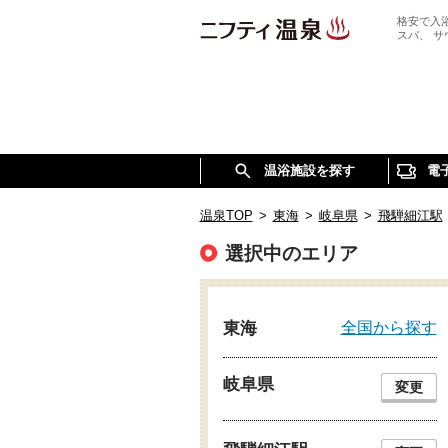
格安で入
スパ、 
温浴施設を探す
電
温泉TOP
>
東海
>
岐阜県
>
飛騨細江駅
選択中のエリア
全国から探す
東海
岐阜県
変更