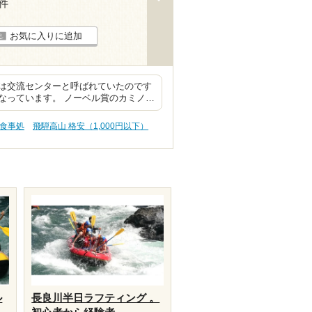
5件
お気に入りに追加
は交流センターと呼ばれていたのです
なっています。 ノーベル賞のカミノ…
・食事処
飛騨高山 格安（1,000円以下）
ル
長良川半日ラフティング 。