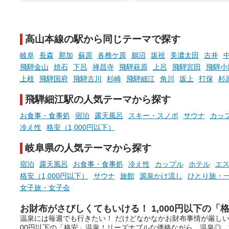
でこころもスッキリ──そん
天然温泉や露天風呂、注目のサ
新体験が楽しめる「占いベ
ウナなど、こだわりの魅力がつ
チ」を展開中♨
まったスポットが続々登場して
高山本線の駅から同じテーマで探す
います。
手相やタロットなど気軽に
現地取材記事もあわせて紹介し
める占いで、“ととのう”お
岐阜
長森
那加
蘇原
各務ケ原
鵜沼
坂祝
美濃太田
古井
ていますので、気になる施設は
時間を、もっと特別に。
飛騨金山
焼石
下呂
禅昌寺
飛騨萩原
上呂
飛騨宮田
飛騨小
ぜひチェックして次のおでかけ
上枝
飛騨国府
飛騨古川
杉崎
飛騨細江
角川
坂上
打保
杉
先の参考にしてみてください
ね。
飛騨細江駅の人気テーマから探す
お食事・食事処
宿泊
露天風呂
スキー・スノボ
サウナ
カッ
冷え性
格安（1,000円以下）
岐阜県の人気テーマから探す
宿泊
露天風呂
お食事・食事処
冷え性
カップル
ホテル
エ
格安（1,000円以下）
サウナ
旅館
源泉かけ流し
ひとり旅・
女子旅・女子会
お財布がさびしくてもいける！ 1,000円以下の「
温泉には毎週でも行きたい！ だけどなかなかお財布事情が厳しい
00円以下の「格安」温泉！リーズナブルな価格ながら、温泉◎