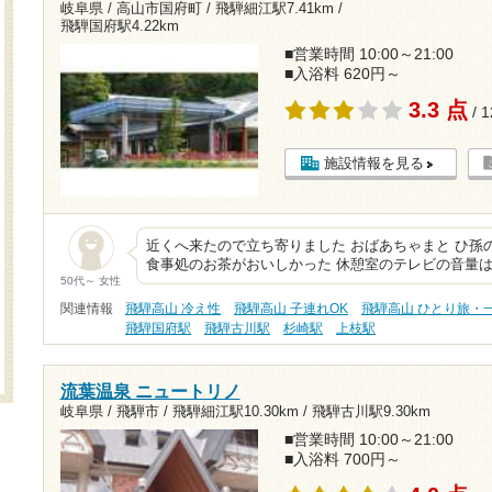
岐阜県 / 高山市国府町 /
飛騨細江駅7.41km
/
飛騨国府駅4.22km
■営業時間 10:00～21:00
■入浴料 620円～
3.3 点
/ 
施設情報を見る
近くへ来たので立ち寄りました おばあちゃまと ひ孫
食事処のお茶がおいしかった 休憩室のテレビの音量は
50代～ 女性
関連情報
飛騨高山 冷え性
飛騨高山 子連れOK
飛騨高山 ひとり旅・
飛騨国府駅
飛騨古川駅
杉崎駅
上枝駅
流葉温泉 ニュートリノ
岐阜県 / 飛騨市 /
飛騨細江駅10.30km
/
飛騨古川駅9.30km
■営業時間 10:00～21:00
■入浴料 700円～