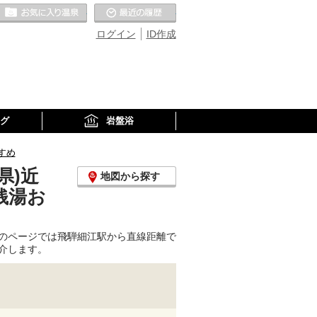
お気に入りの温泉
最近の履歴
ログイン
ID作成
グ
岩盤浴
すめ
県)近
地図から探す
銭湯お
のページでは飛騨細江駅から直線距離で
介します。