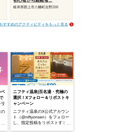
初心者から経験者...
岐阜県郡上市八幡町吉野200
おすすめのアクティビティをもっと見る
いベ
ニフティ温泉|百名湯・究極の
で
選択！Xフォロー＆リポストキ
キリ
ャンペーン
設の
ニフティ温泉のX公式アカウン
ト（@niftyonsen）をフォロー
し、指定投稿をリポストする
占い
と、抽選で各回26（ふろ）名