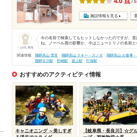
4.0 点
/ 
施設情報を見る
今の名前で検索してもヒットしなかったのですが、昔
ね。ノーベル賞の影響か、今はニュートリノの名前と
～10代 男性
関連情報
飛騨高山 雪見
飛騨高山 スキー・スノボ
飛騨高山 お食事
飛騨古川駅
杉崎駅
坂上駅
打保駅
おすすめのアクティビティ情報
キャニオニング ～美しすぎ
【岐阜県・長良川】☆グ