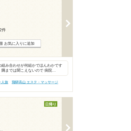
>
12件
お気に入りに追加
の組み合わせが何組かでほんわかです
 隅までは聞こえないので 病院…
一人旅
飛騨高山 エステ・マッサージ
日帰り
>