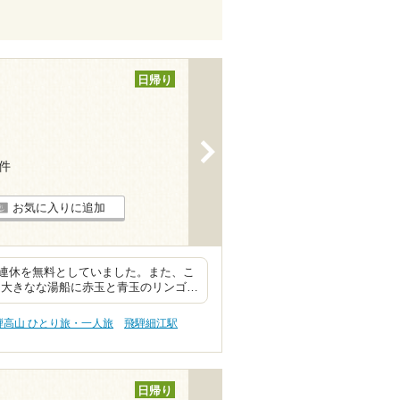
日帰り
>
9件
お気に入りに追加
連休を無料としていました。また、こ
、大きなな湯船に赤玉と青玉のリンゴ…
騨高山 ひとり旅・一人旅
飛騨細江駅
日帰り