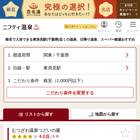
購入済チケットはこちら
ログイン
履歴
メニュー
格安で入浴できる東浪見駅(千葉県)近くの温泉、日帰り温泉、スーパー銭湯おすすめ
1. 都道府県
関東 / 千葉県
2. 沿線・駅
東浪見駅
3. こだわり条件
格安（1,000円以下）
こだわり条件を変更する
リストから探す
地図から探す
むつざわ温泉つどいの湯
お気に入
りに追加
4.2点
/ 8 件