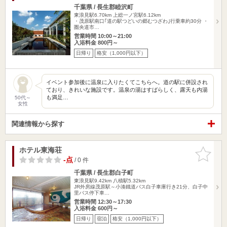
千葉県 / 長生郡睦沢町
東浪見駅6.70km
上総一ノ宮駅6.12km
・茂原駅南口｢道の駅つどいの郷むつざわ｣行乗車約30分 ・
圏央道市…
営業時間 10:00～21:00
入浴料金 800円～
日帰り
格安（1,000円以下）
イベント参加後に温泉に入りたくてこちらへ。道の駅に併設され
ており、きれいな施設です。温泉の湯はすばらしく、露天も内湯
も満足…
50代～
女性
関連情報から探す
ホテル東海荘
お気に入
りに追加
-点
/ 0 件
千葉県 / 長生郡白子町
東浪見駅9.42km
八積駅5.32km
JR外房線茂原駅～小湊鐵道バス白子車庫行き21分、白子中
里バス停下車…
営業時間 12:30～17:30
入浴料金 600円～
日帰り
宿泊
格安（1,000円以下）