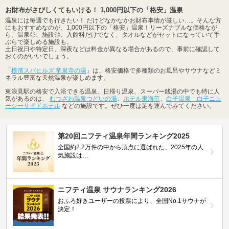
お財布がさびしくてもいける！ 1,000円以下の「格安」温泉
温泉には毎週でも行きたい！ だけどなかなかお財布事情が厳しい…。そんな方
にもおすすめなのが、1,000円以下の「格安」温泉！リーズナブルな価格なが
ら、温泉◎、施設◎。入館料だけでなく、タオルなどがセットになっていて手
ぶらで楽しめる施設も。
土日祝日や特定日、深夜などは料金が異なる場合があるので、事前に確認して
おくのがいいでしょう。
「
横濱スパヒルズ 竜泉寺の湯
」は、格安価格で多種類のお風呂やサウナなどミ
ネラル豊富な天然温泉が楽しめます。
東浪見駅の格安で入浴できる温泉、日帰り温泉、スーパー銭湯の中でも特に人
気があるのは、
むつざわ温泉つどいの湯
、
ホテル東海荘
、
白子温泉 白子ニュ
ーシーサイドホテル
などの施設です。ぜひ一度は足を運んでみてください。
第20回ニフティ温泉年間ランキング2025
全国約2.2万件の中から頂点に選ばれた、2025年の人
気施設は…
ニフティ温泉 サウナランキング2026
おふろ好きユーザーの投票により、全国No.1サウナが
決定！