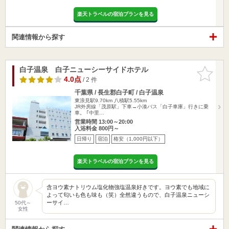
楽天トラベルの宿泊プランを見る
関連情報から探す
白子温泉 白子ニューシーサイドホテル
お気に入
りに追加
4.0点
/ 2 件
千葉県 / 長生郡白子町 / 白子温泉
東浪見駅9.70km
八積駅5.55km
JR外房線「茂原駅」下車→小湊バス「白子車庫」行きに乗
車。 ｢中里…
営業時間 13:00～20:00
入浴料金 800円～
日帰り
宿泊
格安（1,000円以下）
楽天トラベルの宿泊プランを見る
含ヨウ素ナトリウム塩化物強塩温泉好きです。ヨウ素でも地域に
よって匂いも色も味も（笑）全然違うもので、白子温泉ニューシ
ーサイ…
50代～
女性