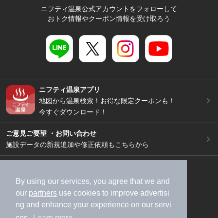
ニフティ温泉公式アカウントをフォローして
おトク情報やクーポン情報を受け取ろう
ニフティ温泉アプリ
地図から温泉検索！お得な限定クーポンも！
今すぐダウンロード！
ご意見ご要望 ・お問い合わせ
施設データの新規追加や修正依頼もこちらから
スマートフォン
/
PC
加盟店募集（資料請求）
広告出稿のご案内
By using our services, you agree that we and
our
partners
use cookies to improve advertisi
利用規約
ライフスタイルMEMBERS+規約
ng and enhance your experience on our servi
特定商取引法に基づく表記
ヘルプ
採用情報
ces.
Learn more