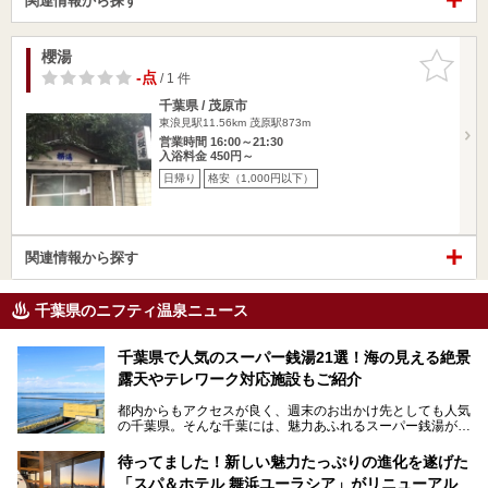
関連情報から探す
櫻湯
お気に入
りに追加
-点
/ 1 件
千葉県 / 茂原市
東浪見駅11.56km
茂原駅873m
営業時間 16:00～21:30
入浴料金 450円～
日帰り
格安（1,000円以下）
関連情報から探す
千葉県のニフティ温泉ニュース
千葉県で人気のスーパー銭湯21選！海の見える絶景
露天やテレワーク対応施設もご紹介
都内からもアクセスが良く、週末のお出かけ先としても人気
の千葉県。そんな千葉には、魅力あふれるスーパー銭湯がた
くさんあります。
待ってました！新しい魅力たっぷりの進化を遂げた
「サウナでしっかりととのいたい」「海が見える絶景で非日
「スパ＆ホテル 舞浜ユーラシア」がリニューアル
常を味わいたい」「子連れでも気兼ねなく1日過ごした