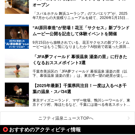
い」。
オープン
そんな多様なニーズに応える施設が揃っているため、その日
「スパ＆ホテル 舞浜ユーラシア」の“スパエリア”が、2025
の目的に合った施設がきっと見つかるはずです。
年7月からの大規模リニューアルを経て、2026年1月15日
（木）に再オープン！
さらに最近では、24時間営業で深夜まで滞在できる施設
“AI原田泰造”が登場！花王「サクセス」新ブランド
や、テレワーク・コワーキングスペースを備えた仕事もでき
新設エリアや生まれ変わった浴場・サウナの魅力を、人気キ
るスパも増えており、ただの入浴施設にとどまらない進化を
ムービー公開を記念して体験イベントを開催
ャラクター「ユーラシわん」と一緒にご紹介します。必見の
遂げています。
マル秘情報がたっぷり。ぜひチェックしてみてください！
9月15日から放映されている、花王サクセスの新ブランドム
───
本記事では、人気スーパー銭湯から絶景施設、コワーキング
ービーはもうご覧になりましたか？AI技術で若返った原田泰
提供元：SPA＆HOTEL舞浜ユーラシア【PR】
スペースや休憩スペースが充実した施設、子連れファミリー
造さんが登場して、“前を向くチカラに”というメッセージを
この記事はSPA＆HOTEL舞浜ユーラシアのPRレポート記事
向けの施設など、目的に合わせたおすすめの施設を紹介しま
伝えるムービーです。公開を記念して、スパメッツァおおた
です。
「JFA夢フィールド 幕張温泉 湯楽の里」に行きた
す。
か竜泉寺の湯にて体験イベントを開催。花王サクセスの製品
くなるおススメポイント3選
が無料で試せるチャンスです！
千葉県でスーパー銭湯選びに困った際は、ぜひ参考にしてく
───
ださい。
千葉市美浜区の「JFA夢フィールド 幕張温泉 湯楽の里（以
提供元：花王株式会社【PR】
下、幕張温泉 湯楽の里）」は、東京湾一望の絶景が楽しめ
この記事は花王株式会社商品のPRレポート記事です。
る日帰り温泉です。
設備も天然温泉の露天風呂、サウナ、岩盤浴のほか、高濃度
【2025年最新】千葉県民注目！一度は入るべき千
炭酸泉、海の見えるお休み処や食事処、展望抜群の屋上ま
葉の温泉・スパ34選
で、年代を問わずたっぷり楽しめます。
東京ディズニーランド、マザー牧場、鴨川シーワールド、東
今回は人気のこの施設の中でも、特におススメしたい3つの
京ドイツ村、海ほたるなど、千葉には遊べる有名スポットが
ポイントについて厳選してお届けします。読めばきっと、行
たくさん。そんな千葉県は温泉・スパもすごいんです！千葉
きたくなること間違いなし！
県で生まれ、千葉県で育ち、つい最近まで千葉在住だった私
がお勧めする、一度は入るべき千葉の温泉・スパ34選をま
ニフティ温泉ニュースTOPへ
とめました。
おすすめのアクティビティ情報