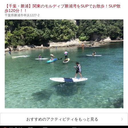
【千葉・勝浦】関東のモルディブ勝浦湾をSUPでお散歩！SUP散
歩120分！！
千葉県勝浦市串浜1227-2
おすすめのアクティビティをもっと見る