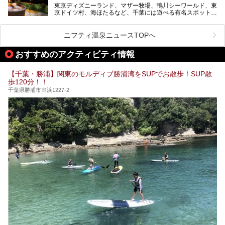
東京ディズニーランド、マザー牧場、鴨川シーワールド、東
今回は人気のこの施設の中でも、特におススメしたい3つの
京ドイツ村、海ほたるなど、千葉には遊べる有名スポットが
ポイントについて厳選してお届けします。読めばきっと、行
たくさん。そんな千葉県は温泉・スパもすごいんです！千葉
きたくなること間違いなし！
県で生まれ、千葉県で育ち、つい最近まで千葉在住だった私
がお勧めする、一度は入るべき千葉の温泉・スパ34選をま
ニフティ温泉ニュースTOPへ
とめました。
おすすめのアクティビティ情報
【千葉・勝浦】関東のモルディブ勝浦湾をSUPでお散歩！SUP散
歩120分！！
千葉県勝浦市串浜1227-2