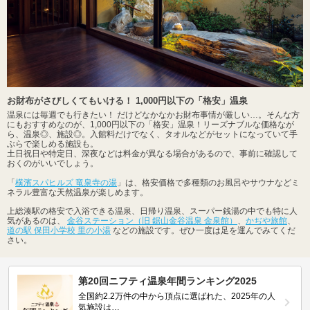
お財布がさびしくてもいける！ 1,000円以下の「格安」温泉
温泉には毎週でも行きたい！ だけどなかなかお財布事情が厳しい…。そんな方
にもおすすめなのが、1,000円以下の「格安」温泉！リーズナブルな価格なが
ら、温泉◎、施設◎。入館料だけでなく、タオルなどがセットになっていて手
ぶらで楽しめる施設も。
土日祝日や特定日、深夜などは料金が異なる場合があるので、事前に確認して
おくのがいいでしょう。
「
横濱スパヒルズ 竜泉寺の湯
」は、格安価格で多種類のお風呂やサウナなどミ
ネラル豊富な天然温泉が楽しめます。
上総湊駅の格安で入浴できる温泉、日帰り温泉、スーパー銭湯の中でも特に人
気があるのは、
金谷ステーション（旧 鋸山金谷温泉 金泉館）
、
かぢや旅館
、
道の駅 保田小学校 里の小湯
などの施設です。ぜひ一度は足を運んでみてくだ
さい。
第20回ニフティ温泉年間ランキング2025
全国約2.2万件の中から頂点に選ばれた、2025年の人
気施設は…