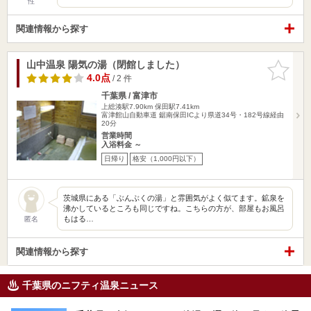
性
関連情報から探す
山中温泉 陽気の湯（閉館しました）
お気に入
りに追加
4.0点
/ 2 件
千葉県 / 富津市
上総湊駅7.90km
保田駅7.41km
富津館山自動車道 鋸南保田ICより県道34号・182号線経由
20分
営業時間
入浴料金 ～
日帰り
格安（1,000円以下）
茨城県にある「ぶんぶくの湯」と雰囲気がよく似てます。鉱泉を
沸かしているところも同じですね。こちらの方が、部屋もお風呂
もはる…
匿名
関連情報から探す
千葉県のニフティ温泉ニュース