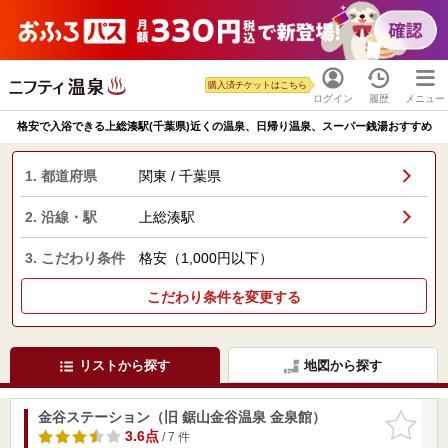
購入済チケットはこちら
ログイン
履歴
メニュー
格安で入浴できる上総湊駅(千葉県)近くの温泉、日帰り温泉、スーパー銭湯おすすめ
1. 都道府県
関東 / 千葉県
2. 沿線・駅
上総湊駅
3. こだわり条件
格安（1,000円以下）
こだわり条件を変更する
リストから探す
地図から探す
金谷ステーション（旧 鋸山金谷温泉 金泉館）
お気に入
りに追加
3.6点
/ 7 件