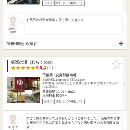
日帰り
格安（1,000円以下）
お風呂の種類が豊富で長く滞在できます
50代～
男性
関連情報から探す
笑楽の湯（わらくのゆ）
お気に入
りに追加
5.0点
/ 1 件
千葉県 / 安房郡鋸南町
上総湊駅11.58km
岩井駅3.75km
JR内房線 保田駅または安房勝山駅下車 町営循環バス(赤バ
ス)に乗車…
営業時間 10:00～18:30
入浴料金 500円～
日帰り
格安（1,000円以下）
すごく気を利かせて頂きありがとうございました。 温泉の中自体
も桜が見えて秋は紅葉も見えそうだなと思い四季のある素敵な温
泉…
30代 女