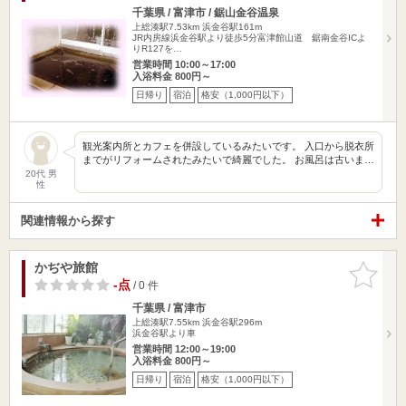
千葉県 / 富津市 / 鋸山金谷温泉
上総湊駅7.53km
浜金谷駅161m
JR内房線浜金谷駅より徒歩5分富津館山道 鋸南金谷ICよ
りR127を…
営業時間 10:00～17:00
入浴料金 800円～
日帰り
宿泊
格安（1,000円以下）
観光案内所とカフェを併設しているみたいです。 入口から脱衣所
までがリフォームされたみたいで綺麗でした。 お風呂は古いま…
20代 男
性
関連情報から探す
かぢや旅館
お気に入
りに追加
-点
/ 0 件
千葉県 / 富津市
上総湊駅7.55km
浜金谷駅296m
浜金谷駅より車
営業時間 12:00～19:00
入浴料金 800円～
日帰り
宿泊
格安（1,000円以下）