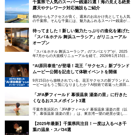
千葉県で人気のスーパー銭湯21選！海の見える絶景
露天やテレワーク対応施設もご紹介
都内からもアクセスが良く、週末のお出かけ先としても人気
の千葉県。そんな千葉には、魅力あふれるスーパー銭湯がた
くさんあります。
待ってました！新しい魅力たっぷりの進化を遂げた
「サウナでしっかりととのいたい」「海が見える絶景で非日
「スパ＆ホテル 舞浜ユーラシア」がリニューアル
常を味わいたい」「子連れでも気兼ねなく1日過ごした
い」。
オープン
そんな多様なニーズに応える施設が揃っているため、その日
「スパ＆ホテル 舞浜ユーラシア」の“スパエリア”が、2025
の目的に合った施設がきっと見つかるはずです。
年7月からの大規模リニューアルを経て、2026年1月15日
（木）に再オープン！
さらに最近では、24時間営業で深夜まで滞在できる施設
“AI原田泰造”が登場！花王「サクセス」新ブランド
や、テレワーク・コワーキングスペースを備えた仕事もでき
新設エリアや生まれ変わった浴場・サウナの魅力を、人気キ
るスパも増えており、ただの入浴施設にとどまらない進化を
ムービー公開を記念して体験イベントを開催
ャラクター「ユーラシわん」と一緒にご紹介します。必見の
遂げています。
マル秘情報がたっぷり。ぜひチェックしてみてください！
9月15日から放映されている、花王サクセスの新ブランドム
───
本記事では、人気スーパー銭湯から絶景施設、コワーキング
ービーはもうご覧になりましたか？AI技術で若返った原田泰
提供元：SPA＆HOTEL舞浜ユーラシア【PR】
スペースや休憩スペースが充実した施設、子連れファミリー
造さんが登場して、“前を向くチカラに”というメッセージを
この記事はSPA＆HOTEL舞浜ユーラシアのPRレポート記事
向けの施設など、目的に合わせたおすすめの施設を紹介しま
伝えるムービーです。公開を記念して、スパメッツァおおた
です。
「JFA夢フィールド 幕張温泉 湯楽の里」に行きた
す。
か竜泉寺の湯にて体験イベントを開催。花王サクセスの製品
くなるおススメポイント3選
が無料で試せるチャンスです！
千葉県でスーパー銭湯選びに困った際は、ぜひ参考にしてく
───
ださい。
千葉市美浜区の「JFA夢フィールド 幕張温泉 湯楽の里（以
提供元：花王株式会社【PR】
下、幕張温泉 湯楽の里）」は、東京湾一望の絶景が楽しめ
この記事は花王株式会社商品のPRレポート記事です。
る日帰り温泉です。
設備も天然温泉の露天風呂、サウナ、岩盤浴のほか、高濃度
【2025年最新】千葉県民注目！一度は入るべき千
炭酸泉、海の見えるお休み処や食事処、展望抜群の屋上ま
葉の温泉・スパ34選
で、年代を問わずたっぷり楽しめます。