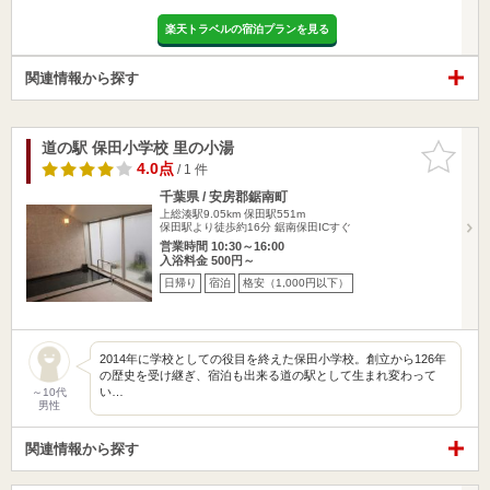
楽天トラベルの宿泊プランを見る
関連情報から探す
道の駅 保田小学校 里の小湯
お気に入
りに追加
4.0点
/ 1 件
千葉県 / 安房郡鋸南町
上総湊駅9.05km
保田駅551m
保田駅より徒歩約16分 鋸南保田ICすぐ
営業時間 10:30～16:00
入浴料金 500円～
日帰り
宿泊
格安（1,000円以下）
2014年に学校としての役目を終えた保田小学校。創立から126年
の歴史を受け継ぎ、宿泊も出来る道の駅として生まれ変わって
い…
～10代
男性
関連情報から探す