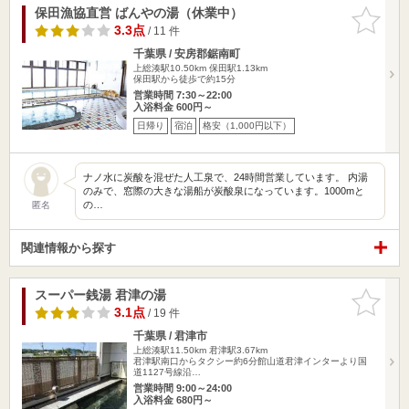
保田漁協直営 ばんやの湯（休業中）
お気に入
りに追加
3.3点
/ 11 件
千葉県 / 安房郡鋸南町
上総湊駅10.50km
保田駅1.13km
保田駅から徒歩で約15分
営業時間 7:30～22:00
入浴料金 600円～
日帰り
宿泊
格安（1,000円以下）
ナノ水に炭酸を混ぜた人工泉で、24時間営業しています。 内湯
のみで、窓際の大きな湯船が炭酸泉になっています。1000mと
の…
匿名
関連情報から探す
スーパー銭湯 君津の湯
お気に入
りに追加
3.1点
/ 19 件
千葉県 / 君津市
上総湊駅11.50km
君津駅3.67km
君津駅南口からタクシー約6分館山道君津インターより国
道1127号線沿…
営業時間 9:00～24:00
入浴料金 680円～