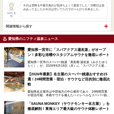
今日は雪降る中露天風呂が気持ちよくて最高でした！日曜日は混
みあってましたが今日は空いてたのでのーんびり出来ました。
40代 女
性
関連情報から探す
愛知県のニフティ温泉ニュース
愛知県一宮市に「スパアクアス湯友楽」がオープ
ン！多彩な浴槽やスタジアムサウナを徹底レポート
愛知県一宮市のスーパー銭湯「美彩都 湯友楽（みさとゆう
らく）」が、2026年6月18日（木）に「スパアクアス湯友
楽」としてリニューアルオープン！
【2026年最新】名古屋のスーパー銭湯おすすめ15
この地で30年にわたり愛され続けてきた施設だからこそ、
選！24時間営業・宿泊・サウナなど目的別に徹底比
地元住民をはじめオープンを待ちわびている人も多いのでは
ないでしょうか。
較
老朽化した設備の補修を機に、2年前からじっくり構想を練
ってきたというだけあって、館内の充実度は想像以上。
愛知県名古屋市は中部地方の中心都市であり、24時間営業
以前の4倍に拡張したという露天エリアや10の浴槽、40人収
や宿泊可能、本格サウナを備えたハイレベルなスーパー銭湯
容の巨大なスタジアムサウナに、岩盤浴やリラクゼーション
が密集する激戦区です。
までまるごと楽しめる施設に生まれ変わりました。
「SAUNA MONKEY（サウナモンキー名古屋）」を
そのため、「日々の仕事の疲れを心身ともにリセットした
今回は、全面リニューアルして新しくなった「スパアクアス
徹底解剖！東海エリア最大級のサウナ体験レポート
い」「休日に時間を忘れて1日中ダラダラ過ごしたい」「コ
湯友楽」に一足早くお邪魔して取材してきました！
スパ良く非日常の極上体験を味わいたい」人向けの施設が多