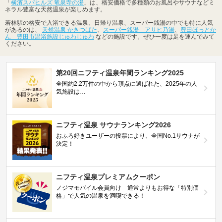
「
横濱スパヒルズ 竜泉寺の湯
」は、格安価格で多種類のお風呂やサウナなどミ
ネラル豊富な天然温泉が楽しめます。
若林駅の格安で入浴できる温泉、日帰り温泉、スーパー銭湯の中でも特に人気
があるのは、
天然温泉 かきつばた
、
スーパー銭湯 アサヒ乃湯
、
豊田ほっとか
ん 豊田市温浴施設じゅわじゅわ
などの施設です。ぜひ一度は足を運んでみて
ください。
第20回ニフティ温泉年間ランキング2025
全国約2.2万件の中から頂点に選ばれた、2025年の人
気施設は…
ニフティ温泉 サウナランキング2026
おふろ好きユーザーの投票により、全国No.1サウナが
決定！
ニフティ温泉プレミアムクーポン
ノジマモバイル会員向け 通常よりもお得な「特別価
格」で人気の温泉を満喫できる！