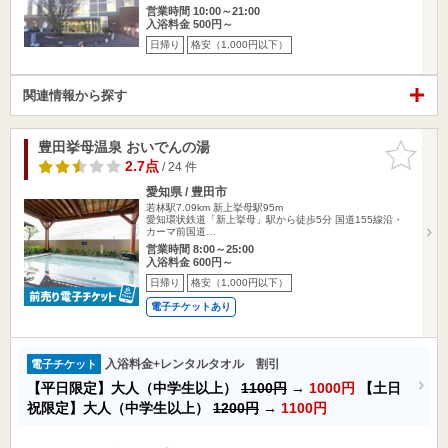
営業時間 10:00～21:00
入浴料金 500円～
日帰り
格安（1,000円以下）
関連情報から探す
豊田挙母温泉 おいでんの湯
お気に入
りに追加
2.7点
/ 24 件
愛知県 / 豊田市
若林駅7.09km
新上挙母駅95m
愛知環状鉄道「新上挙母」駅から徒歩5分 国道155線沿・
カーマ前国道…
営業時間 8:00～25:00
入浴料金 600円～
日帰り
格安（1,000円以下）
電子チケットあり
入浴料金+レンタルタオル 割引
電子チケット
【平日限定】大人（中学生以上）
1100円
→
1000円
【土日
祝限定】大人（中学生以上）
1200円
→
1100円