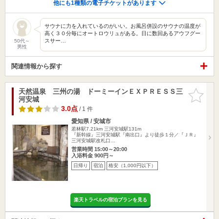
他にも1種類の電子チケットがあります
サウナに力を入れているのがいい。お風呂併設のサウナの温度が
高く３０分毎にオートロウリュがある。日に数回あるアウフグー
スサー…
50代～
男性
関連情報から探す
天然温泉 三州の湯 ドーミーインＥＸＰＲＥＳＳ三
お気に入
河安城
りに追加
3.0点
/ 1 件
愛知県 / 安城市
若林駅7.21km
三河安城駅131m
『新幹線』三河安城駅『南出口』より徒歩１分／『ＪＲ』
三河安城駅改札口…
営業時間 15:00～20:00
入浴料金 900円～
日帰り
宿泊
格安（1,000円以下）
楽天トラベルの宿泊プランを見る