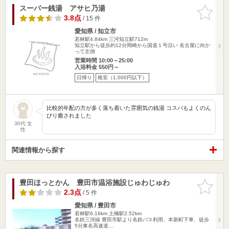
スーパー銭湯 アサヒ乃湯
お気に入
りに追加
3.8点
/ 15 件
愛知県 / 知立市
若林駅4.84km
三河知立駅712m
知立駅から徒歩約12分岡崎から国道１号沿い 名古屋に向か
って左側
営業時間 10:00～25:00
入浴料金 550円～
日帰り
格安（1,000円以下）
比較的年配の方が多く落ち着いた雰囲気の銭湯 コスパもよくのん
びり癒されました
30代 女
性
関連情報から探す
豊田ほっとかん 豊田市温浴施設じゅわじゅわ
お気に入
りに追加
2.3点
/ 5 件
愛知県 / 豊田市
若林駅6.16km
土橋駅2.52km
名鉄三河線 豊田市駅より名鉄バス利用、本新町下車、徒歩
5分東名高速道…