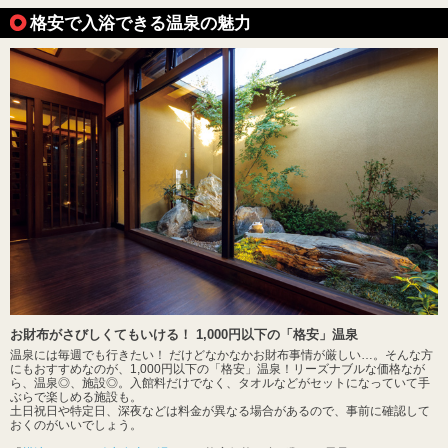
格安で入浴できる温泉の魅力
お財布がさびしくてもいける！ 1,000円以下の「格安」温泉
温泉には毎週でも行きたい！ だけどなかなかお財布事情が厳しい…。そんな方
にもおすすめなのが、1,000円以下の「格安」温泉！リーズナブルな価格なが
ら、温泉◎、施設◎。入館料だけでなく、タオルなどがセットになっていて手
ぶらで楽しめる施設も。
土日祝日や特定日、深夜などは料金が異なる場合があるので、事前に確認して
おくのがいいでしょう。