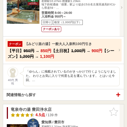
若林駅10.47km
徳重駅1.23km
地下鉄桜通線「徳重」駅より徒歩15分名古屋高速高針ICか
ら県道59・…
営業時間 8:00～24:00
入浴料金 950円～
日帰り
格安（1,000円以下）
クーポンあり
【みどり楽の湯】一般大人入泉料100円引き
クーポン
【平日】
950円
→
850円
【土日祝】
1,000円
→
900円
【シー
ズン】
1,200円
→
1,100円
「ゆらん」に掲載されているのがきっかけで行くようになりまし
た。 わりとお気に入りで何度も足を運んでいます。 とはいえ今
回、…
40代 男
性
関連情報から探す
竜泉寺の湯 豊田浄水店
お気に入
りに追加
4.5点
/ 139 件
愛知県 / 豊田市
若林駅11.31km
浄水駅166m