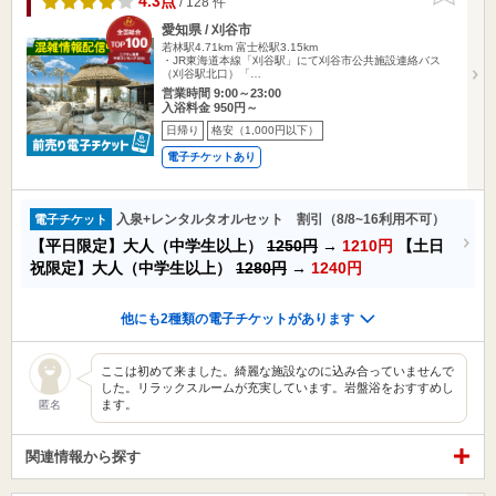
4.3点
/ 128 件
愛知県 / 刈谷市
若林駅4.71km
富士松駅3.15km
・JR東海道本線「刈谷駅」にて刈谷市公共施設連絡バス
（刈谷駅北口）「…
営業時間 9:00～23:00
入浴料金 950円～
日帰り
格安（1,000円以下）
電子チケットあり
入泉+レンタルタオルセット 割引（8/8~16利用不可）
電子チケット
【平日限定】大人（中学生以上）
1250円
→
1210円
【土日
祝限定】大人（中学生以上）
1280円
→
1240円
他にも2種類の電子チケットがあります
ここは初めて来ました。綺麗な施設なのに込み合っていませんで
した。リラックスルームが充実しています。岩盤浴をおすすめし
ます。
匿名
関連情報から探す