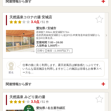
関連情報から探す
天然温泉コロナの湯 安城店
お気に入
りに追加
3.4点
/ 51 件
愛知県 / 安城市
若林駅7.89km
南安城駅573m
名鉄西尾線南安城駅から徒歩5分JR東海道本線安城駅から
徒歩9分東名高…
営業時間 7:00～24:00
入浴料金 1,000円～
日帰り
格安（1,000円以下）
仕事の後に良く利用します。露天岩風呂は解放感たっぷりです。
いろんな温浴施設を利用しますがここの施設は浴場もお食事スペ
ースも…
匿名
関連情報から探す
天然温泉 みどり楽の湯
お気に入
りに追加
3.5点
/ 51 件
愛知県 / 名古屋市緑区