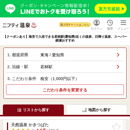
購入済チケットはこちら
ログイン
履歴
メニュー
【クーポンあり】格安で入浴できる若林駅(愛知県)近くの温泉、日帰り温泉、スーパー
銭湯おすすめ
1. 都道府県
東海 / 愛知県
2. 沿線・駅
若林駅
3. こだわり条件
格安（1,000円以下）
こだわり条件を変更する
リストから探す
地図から探す
天然温泉 かきつばた
お気に入
りに追加