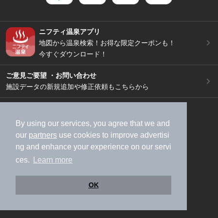
ニフティ温泉アプリ
地図から温泉検索！お得な限定クーポンも！
今すぐダウンロード！
ご意見ご要望 ・お問い合わせ
施設データの新規追加や修正依頼もこちらから
スマートフォン
/
PC
加盟店募集（資料請求）
広告出稿のご案内
By using our services, you agree that we and
our
partners
use cookies to improve advertisi
利用規約
ライフスタイルMEMBERS+規約
ng and enhance your experience on our servi
特定商取引法に基づく表記
ヘルプ
採用情報
ces.
Learn more
運営会社
個人情報保護ポリシー
©NIFTY Lifestyle Co., Ltd.
OK