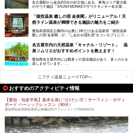
名古屋駅から徒歩約5分の好立地にある、東海エリア最大級
くある点が魅力です！
のサウナ施設「SAUNA MONKEY/サウナモンキー名古屋」
をご存じですか？
今回は、名古屋市でおすすめのスーパー銭湯を紹介します。
「名古屋駅周辺ってサウナが少ないよね」という声をよく耳
お好みの温泉施設を見つけて楽しんでくださいね。
「猿投温泉 癒しの宿 金泉閣」がリニューアル！天
にするだけあり、アクセスの良さにも胸が高鳴ります。
然ラドン温泉が満喫できる施設の魅力をご紹介
今回は普段は男性専用となっているパブリックサウナが、女
性専用で公開される『レディースデー』が開催されたので、
愛知高原国定公園内の山奥に1軒だけある温泉宿「猿投温泉
さっそく取材してきました！
癒しの宿 金泉閣」が、“しあわせ隠れ里”をコンセプトにリニ
ューアルオープンします。
名古屋市内の天然温泉「キャナル・リゾート」 温
天然ラドン温泉が堪能できるお風呂や、新設・改装された客
泉ソムリエがおすすめポイントを教えます！
室、地元の食材と温泉水で作られたお料理……。
新しくなった「猿投温泉 癒しの宿 金泉閣」の魅力を丸ごと
愛知県名古屋市内には数多くの温浴施設があり、多くの人を
ご紹介します。
楽しませています。
その中でも今回は「キャナル・リゾート」について、温泉ソ
ムリエの目線で紹介していきます！
ニフティ温泉ニュースTOPへ
名古屋市内にはスーパー銭湯や日帰り温泉が多く、「どこに
行こうかな？」と悩んでしまう方も多いと思います。
おすすめのアクティビティ情報
ぜひこの記事を参考にして「キャナル・リゾート」に出かけ
てみるのはいかがでしょうか？
【愛知・知多半島】基本を身につけたい方！サーフィン・ボディ
ボード ベーシックレッスン（90分）
愛知県知多郡南知多町山海橋詰59マリンシャトウYAMAMI101