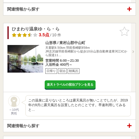
関連情報から探す
ひまわり温泉ゆ・ら・ら
お気に入
りに追加
3.5点
/ 10 件
山形県 / 東村山郡中山町
天童駅8.50km
羽前長崎駅858m
JR左沢線羽前長崎駅から徒歩10分山形自動車道寒河江ICか
ら国道11…
営業時間 6:00～21:30
入浴料金 400円～
日帰り
宿泊
朝風呂
楽天トラベルの宿泊プランを見る
この温泉に足りないところは露天風呂が無いことでしたが、2019
年の9月に露天風呂を設置したとのことです。早速利用してみる
と…
～10代
男性
関連情報から探す