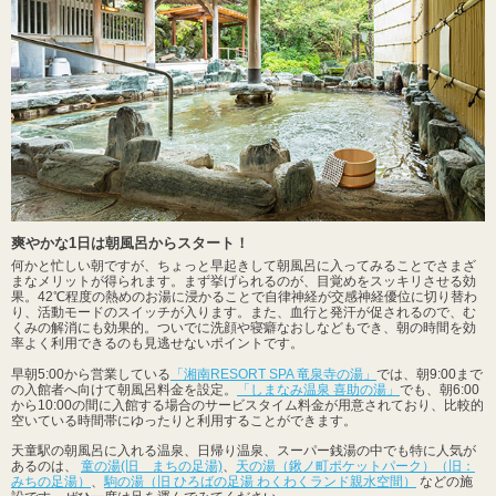
爽やかな1日は朝風呂からスタート！
何かと忙しい朝ですが、ちょっと早起きして朝風呂に入ってみることでさまざ
まなメリットが得られます。まず挙げられるのが、目覚めをスッキリさせる効
果。42℃程度の熱めのお湯に浸かることで自律神経が交感神経優位に切り替わ
り、活動モードのスイッチが入ります。また、血行と発汗が促されるので、む
くみの解消にも効果的。ついでに洗顔や寝癖なおしなどもでき、朝の時間を効
率よく利用できるのも見逃せないポイントです。
早朝5:00から営業している
「湘南RESORT SPA 竜泉寺の湯」
では、朝9:00まで
の入館者へ向けて朝風呂料金を設定。
「しまなみ温泉 喜助の湯」
でも、朝6:00
から10:00の間に入館する場合のサービスタイム料金が用意されており、比較的
空いている時間帯にゆったりと利用することができます。
天童駅の朝風呂に入れる温泉、日帰り温泉、スーパー銭湯の中でも特に人気が
あるのは、
童の湯(旧 まちの足湯)
、
天の湯（鍬ノ町ポケットパーク）（旧：
みちの足湯）
、
駒の湯（旧 ひろばの足湯 わくわくランド親水空間）
などの施