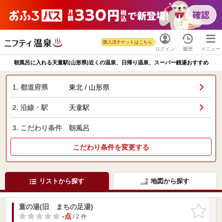
購入済チケットはこちら
ログイン
履歴
メニュー
朝風呂に入れる天童駅(山形県)近くの温泉、日帰り温泉、スーパー銭湯おすすめ
1. 都道府県
東北 / 山形県
2. 沿線・駅
天童駅
3. こだわり条件
朝風呂
こだわり条件を変更する
リストから探す
地図から探す
童の湯(旧 まちの足湯)
お気に入
りに追加
-点
/ 2 件