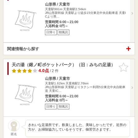
山形県 / 天童市
天童駅991m
天童南駅2.54km
JR山形新幹線 天童駅より徒歩15分東北中央自動車道 天童I
Cより県…
営業時間 6:00～21:00
入浴料金 0円～
日帰り
朝風呂
関連情報から探す
天の湯（鍬ノ町ポケットパーク）（旧：みちの足湯）
お気に入
りに追加
4.0点
/ 2 件
山形県 / 天童市
天童駅1.62km
天童南駅2.76km
JR山形新幹線 天童駅よりタクシー利用5分東北中央自動車
道 天童IC…
営業時間 6:00～21:00
入浴料金 0円～
日帰り
朝風呂
きれいな足湯所です。飲泉しました、美味しかったです。近所の
方が、お掃除協力しているそうです。御苦労さまです。
匿名