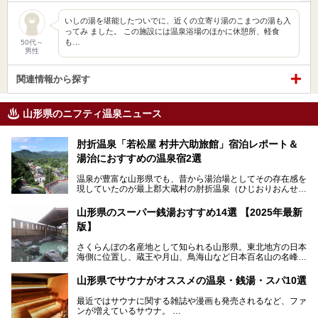
いしの湯を堪能したついでに、近くの立寄り湯のこまつの湯も入
ってみ ました。 この施設には温泉浴場のほかに休憩所、軽食
も…
50代～
男性
関連情報から探す
山形県のニフティ温泉ニュース
肘折温泉「若松屋 村井六助旅館」宿泊レポート＆
湯治におすすめの温泉宿2選
温泉が豊富な山形県でも、昔から湯治場としてその存在感を
現していたのが最上郡大蔵村の肘折温泉（ひじおりおんせ
ん）です。
今回はその肘折温泉の「若松屋 村井六助旅館」に宿泊した
山形県のスーパー銭湯おすすめ14選 【2025年最新
体験レポートとおすすめの温泉宿を2軒ご紹介します。
版】
鄙びた風情があり、源泉掛け流しの旅館も多い肘折温泉は、
じっくり名湯に浸かって癒されたい方にぴったりの温泉地で
さくらんぼの名産地として知られる山形県。東北地方の日本
す。
海側に位置し、蔵王や月山、鳥海山など日本百名山の名峰や
最上川が彩る、自然の美しい地域です。かの松尾芭蕉は「奥
の細道」全行程の1/3にあたる期間を山形県で過ごしたとい
山形県でサウナがオススメの温泉・銭湯・スパ10選
われることからも、山形の深い魅力がうかがえます。
山形県はまた、県内全域に多様な温泉があり、35ある市町
最近ではサウナに関する雑誌や漫画も発売されるなど、ファ
村のすべてで温泉が湧いているという温泉県。そんな山形県
ンが増えているサウナ。
でぜひチェックしたいスーパー銭湯をご紹介します。