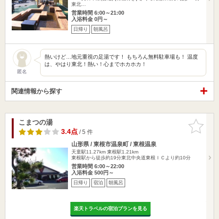
東北…
営業時間 6:00～21:00
入浴料金 0円～
日帰り
朝風呂
熱いけど…地元重視の足湯です！ もちろん無料駐車場も！ 温度
は、やはり東北！熱い！心までホカホカ！
匿名
関連情報から探す
こまつの湯
お気に入
りに追加
3.4点
/ 5 件
山形県 / 東根市温泉町 / 東根温泉
天童駅11.27km
東根駅1.21km
東根駅から徒歩約19分東北中央道東根ＩＣより約10分
営業時間 6:00～22:00
入浴料金 500円～
日帰り
宿泊
朝風呂
楽天トラベルの宿泊プランを見る