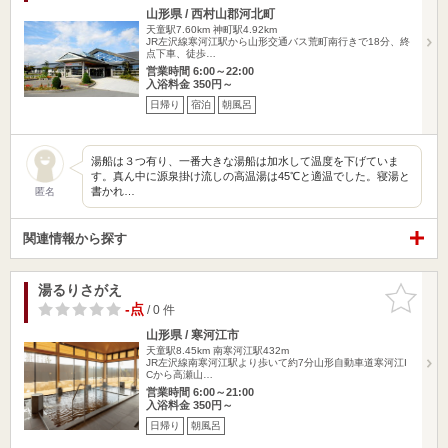
山形県 / 西村山郡河北町
天童駅7.60km
神町駅4.92km
JR左沢線寒河江駅から山形交通バス荒町南行きで18分、終
点下車、徒歩…
営業時間 6:00～22:00
入浴料金 350円～
日帰り
宿泊
朝風呂
湯船は３つ有り、一番大きな湯船は加水して温度を下げていま
す。真ん中に源泉掛け流しの高温湯は45℃と適温でした。寝湯と
書かれ…
匿名
関連情報から探す
湯るりさがえ
お気に入
りに追加
-点
/ 0 件
山形県 / 寒河江市
天童駅8.45km
南寒河江駅432m
JR左沢線南寒河江駅より歩いて約7分山形自動車道寒河江I
Cから高瀬山…
営業時間 6:00～21:00
入浴料金 350円～
日帰り
朝風呂