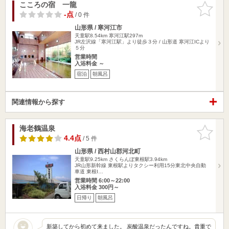
こころの宿 一龍
お気に入
りに追加
-点
/ 0 件
山形県 / 寒河江市
天童駅8.54km
寒河江駅297m
JR左沢線「寒河江駅」より徒歩３分 / 山形道 寒河江ICより
５分
営業時間
入浴料金 ～
宿泊
朝風呂
関連情報から探す
海老鶴温泉
お気に入
りに追加
4.4点
/ 5 件
山形県 / 西村山郡河北町
天童駅9.25km
さくらんぼ東根駅3.94km
JR山形新幹線 東根駅よりタクシー利用15分東北中央自動
車道 東根I…
営業時間 6:00～22:00
入浴料金 300円～
日帰り
朝風呂
新築してから初めて来ました。 炭酸温泉だったんですね。貴重で