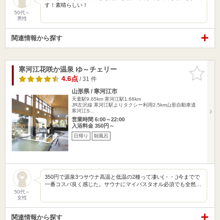
す！素晴らしい！
50代～
男性
関連情報から探す
寒河江花咲か温泉 ゆ～チェリー
お気に入
りに追加
4.6点
/ 31 件
山形県 / 寒河江市
天童駅9.65km
寒河江駅1.66km
JR左沢線 寒河江駅よりタクシー利用2.5km山形自動車道
寒河江S…
営業時間 6:00～22:00
入浴料金 350円～
日帰り
朝風呂
350円で源泉3つサウナ高温と低温の2種って凄い(・・;)今までで
一番コスパ良く感じた。サウナにマイバスタオル必須でも全然…
50代～
女性
関連情報から探す