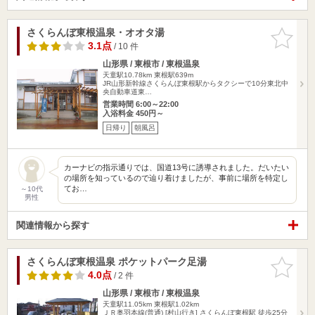
さくらんぼ東根温泉・オオタ湯
お気に入
りに追加
3.1点
/ 10 件
山形県 / 東根市 / 東根温泉
天童駅10.78km
東根駅639m
JR山形新幹線さくらんぼ東根駅からタクシーで10分東北中
央自動車道東…
営業時間 6:00～22:00
入浴料金 450円～
日帰り
朝風呂
カーナビの指示通りでは、国道13号に誘導されました。だいたい
の場所を知っているので辿り着けましたが、事前に場所を特定し
てお…
～10代
男性
関連情報から探す
さくらんぼ東根温泉 ポケットパーク足湯
お気に入
りに追加
4.0点
/ 2 件
山形県 / 東根市 / 東根温泉
天童駅11.05km
東根駅1.02km
ＪＲ奥羽本線(普通) [村山行き] さくらんぼ東根駅 徒歩25分