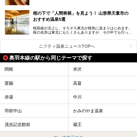
しかしサウナは一口にサウナと言っても、ドライサウナ、ス
チームサウナ、塩サウナなどが存在し、施設によって様々な
桜の下で「人間将棋」を見よう！ 山形県天童市の
こだわりを持つ施設も増えています。
おすすめ温泉5選
今回はそんな今話題のサウナが楽しめる、山形県内にあるオ
ススメ温泉・銭湯・スパを10件まとめてご紹介します。
桜前線が北上し、そろそろ東北が桜色に染まりはじめます。
桜の名所は東北にもたくさんありますが、その中でも行って
みたいのは、なんといっても山形県天童市の舞鶴山。
舞鶴山の山頂まで軽いハイキングの気分で登れば、そこでは
ニフティ温泉ニュースTOPへ
なんと「人間将棋」が行われているのです！
奥羽本線の駅から同じテーマで探す
「人間将棋」とは昭和31年から毎年春に山形県天童市で行
われている一大イベントで、甲冑や着物姿の武者に扮した人
間が将棋の駒となり、対局を行っているのです。
関根
米沢
人気漫画「３月のライオン」の中でもこの人間将棋のシーン
が描かれ、「坊」こと二海堂氏の甲冑のあまりの似合いっぷ
置賜
高畠
りに、思わず吹き出してしまった読者もいることでしょう。
2017年は4月22日（土）・23日（日）に舞鶴山の頂上で行
われます。また、23日は「天童百面指し」が行われ、人間
赤湯
中川
将棋終了後、小学生以上の一般市民がプロ棋士と対局するこ
とができます。
羽前中山
かみのやま温泉
天童市には温泉も多数あるので、桜と人間将棋を見た後はゆ
っくり温泉に浸かってはいかがでしょうか。
茂吉記念館前
蔵王
今回は山形県天童市のおすすめ温泉をご紹介します！