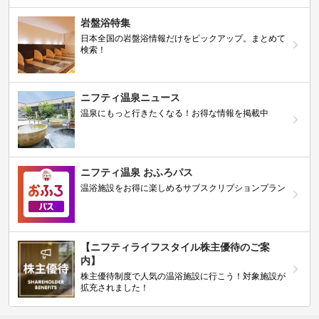
岩盤浴特集
日本全国の岩盤浴情報だけをピックアップ。まとめて
検索！
ニフティ温泉ニュース
温泉にもっと行きたくなる！お得な情報を掲載中
ニフティ温泉 おふろパス
温浴施設をお得に楽しめるサブスクリプションプラン
【ニフティライフスタイル株主優待のご案
内】
株主優待制度で人気の温浴施設に行こう！対象施設が
拡充されました！