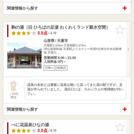
関連情報から探す
駒の湯（旧 ひろばの足湯 わくわくランド親水空間）
お気に入
りに追加
3.5点
/ 4 件
山形県 / 天童市
天童駅1.63km
天童南駅2.47km
JR山形新幹線 天童駅よりタクシー利用5分東北中央自動車
道 天童IC…
営業時間 6:00～21:00
入浴料金 0円～
日帰り
朝風呂
温泉の名前とは裏腹に温泉は無いと謳ってきた道の駅ですが、足
湯が作られていました。 湯出口には、カルシウムの堆積物が付い
てい…
～10代
男性
関連情報から探す
べに花温泉ひなの湯
お気に入
りに追加
3.5点
/ 8 件