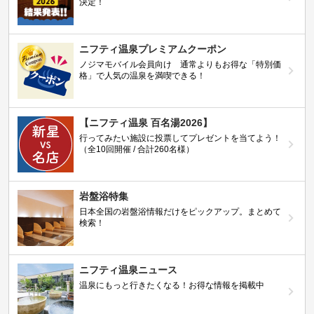
決定！
ニフティ温泉プレミアムクーポン
ノジマモバイル会員向け 通常よりもお得な「特別価
格」で人気の温泉を満喫できる！
【ニフティ温泉 百名湯2026】
行ってみたい施設に投票してプレゼントを当てよう！
（全10回開催 / 合計260名様）
岩盤浴特集
日本全国の岩盤浴情報だけをピックアップ。まとめて
検索！
ニフティ温泉ニュース
温泉にもっと行きたくなる！お得な情報を掲載中