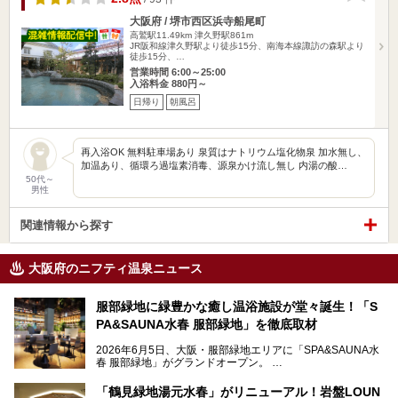
大阪府 / 堺市西区浜寺船尾町
高鷲駅11.49km
津久野駅861m
JR阪和線津久野駅より徒歩15分、南海本線諏訪の森駅より
徒歩15分、…
営業時間 6:00～25:00
入浴料金 880円～
日帰り
朝風呂
再入浴OK 無料駐車場あり 泉質はナトリウム塩化物泉 加水無し、
加温あり、循環ろ過塩素消毒、源泉かけ流し無し 内湯の酸…
50代～
男性
関連情報から探す
大阪府のニフティ温泉ニュース
服部緑地に緑豊かな癒し温浴施設が堂々誕生！「S
PA&SAUNA水春 服部緑地」を徹底取材
2026年6月5日、大阪・服部緑地エリアに「SPA&SAUNA水
春 服部緑地」がグランドオープン。
当初の計画から約5年の時を経て誕生した本施設は、温泉・
「鶴見緑地湯元水春」がリニューアル！岩盤LOUN