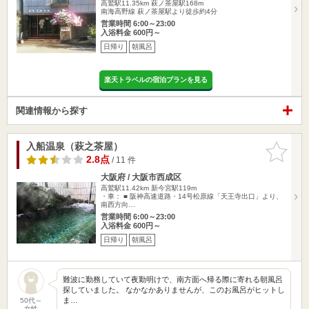
高鷲駅11.35km
萩ノ茶屋駅168m
南海高野線 萩ノ茶屋駅より徒歩約4分
営業時間 6:00～23:00
入浴料金 600円～
日帰り
朝風呂
楽天トラベルの宿泊プランを見る
関連情報から探す
入船温泉（萩之茶屋）
お気に入
りに追加
2.8点
/ 11 件
大阪府 / 大阪市西成区
高鷲駅11.42km
新今宮駅119m
・車： ■ 阪神高速道路・14号松原線「天王寺出口」より、
南西方向…
営業時間 6:00～23:00
入浴料金 600円～
日帰り
朝風呂
難波に勤務していて夜勤明けで、南方面へ帰る際に寄れる朝風呂
探していました。 なかなかありませんが、このお風呂がヒットし
ま…
50代～
女性