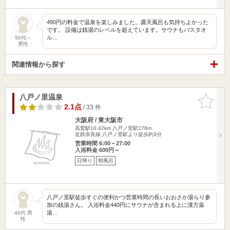
490円の料金で温泉を楽しみました。露天風呂も気持ちよかった
です。 設備は銭湯のレベルを超えています。サウナもバスタオ
ル…
50代～
男性
関連情報から探す
八戸ノ里温泉
お気に入
りに追加
2.1点
/ 33 件
大阪府 / 東大阪市
高鷲駅10.42km
八戸ノ里駅178m
近鉄奈良線 八戸ノ里駅より徒歩約3分
営業時間 6:00～27:00
入浴料金 600円～
日帰り
朝風呂
八戸ノ里駅徒歩すぐの便利かつ営業時間の長いおおさか湯らり参
加の銭湯さん。 入浴料金440円にサウナが含まれる上に漢方薬
湯…
40代 男
性