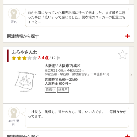
前から気になっていた和光浴場に行って来ました。まず最初に思
った事は『広い』って感じました。脱衣場のロッカーの配置はち
ょっと…
匿名
関連情報から探す
ふろやさんわ
お気に入
りに追加
3.4点
/ 12 件
大阪府 / 大阪市西成区
高鷲駅11.00km
今船駅229m
御堂筋線・堺筋線「動物園前駅」下車徒歩10分
営業時間 6:00～23:00
入浴料金 600円～
日帰り
朝風呂
社長も、奥様も、番台の方も、皆、いい方です。 毎日うかが
ってます。
40代 男
性
関連情報から探す