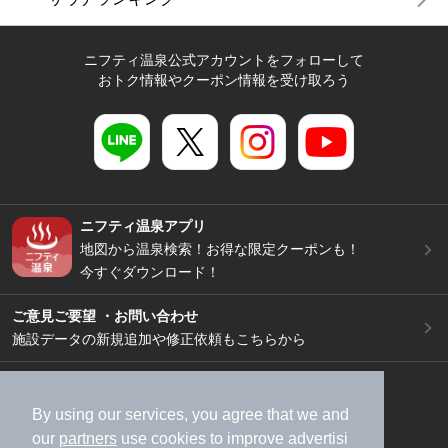
ニフティ温泉公式アカウントをフォローして
おトク情報やクーポン情報を受け取ろう
ニフティ温泉アプリ
地図から温泉検索！お得な限定クーポンも！
今すぐダウンロード！
ご意見ご要望 ・お問い合わせ
施設データの新規追加や修正依頼もこちらから
スマートフォン
/
PC
加盟店募集（資料請求）
広告出稿のご案内
By using our services, you agree that we and
our
partners
use cookies to improve advertisi
利用規約
ライフスタイルMEMBERS+規約