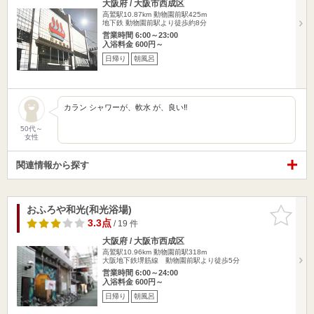
大阪府 / 大阪市西成区
高鷲駅10.87km
動物園前駅425m
地下鉄 動物園前駅より徒歩約8分
営業時間 6:00～23:00
入浴料金 600円～
日帰り
朝風呂
カラン シャワーが、軟水 が、良い‼️
50代～
女性
関連情報から探す
おふろや和光(和光浴場)
お気に入
りに追加
3.3点
/ 19 件
大阪府 / 大阪市西成区
高鷲駅10.96km
動物園前駅318m
大阪地下鉄堺筋線 動物園前駅より徒歩5分
営業時間 6:00～24:00
入浴料金 600円～
日帰り
朝風呂