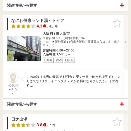
関連情報から探す
なにわ健康ランド湯～トピア
お気に入
りに追加
4.3点
/ 41 件
大阪府 / 東大阪市
高鷲駅10.46km
河内永和駅376m
・車： ■ 阪神高速13号東大阪線「高井田出入口」より東方
向へ、信…
営業時間 6:00～27:00
入浴料金 1,500円～
日帰り
宿泊
朝風呂
この施設は本当に最高です!料金も安く一日中遊べる場所です。大
好きです‼︎リクライニングチェアが有料になりましたが、その有
料…
40代 指
定しな
い
関連情報から探す
日之出湯
お気に入
りに追加
3.8点
/ 7 件