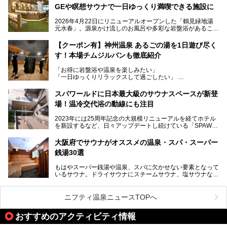
サウナ・岩盤浴・フィットネス・ラウンジ・レストランなど
GEや瞑想サウナで一日ゆっくり満喫できる施設に
を融合した、これまでの“水春”のイメージをさらに進化させ
た大型ウェルネス施設です。
2026年4月22日にリニューアルオープンした「鶴見緑地湯
元水春」。源泉かけ流しのお風呂や多彩な岩盤浴があること
今回はオープン前の内覧会に参加し、館内のこだわりポイン
で人気の施設ですが、リニューアルを経てこれまで以上
トを徹底取材してきました。
に“一日中くつろげる場所”としてパワーアップしています。
サウナー注目の3種のサウナや160cmの深水風呂、没入感の
【クーポン有】神州温泉 あるごの湯を1日遊び尽く
高い岩盤浴エリア、日本最大の台数を誇る最新AIフィットネ
す！本場チムジルバンも徹底紹介
今回のリニューアルでは、新たに登場した瞑想サウナをはじ
スマシンなど、見どころ満載の館内を詳しくご紹介します。
め、岩盤浴エリアや休憩スペースの充実、レストランなど、
「お得に岩盤浴や温泉を楽しみたい」
見どころが盛りだくさん。日常の疲れを癒やしたい方はもち
「一日ゆっくりリラックスして過ごしたい」
ろん、休日にゆったり過ごしたい方にもぴったりの内容とな
そんな方におすすめなのが、クーポンを使ってお得に長時間
っています。
利用できる「神州温泉 あるごの湯」です。
スパワールドに日本最大級のサウナスペースが新登
本記事では、そんなリニューアル後の注目ポイントを詳しく
場！温冷交代浴の動線にも注目
あるごの湯は、大阪府豊中市にある日帰り温浴施設で、阪急
紹介します。これから「鶴見緑地湯元水春」に訪れる方や、
宝塚線「三国駅」から徒歩約10分とアクセスも良好です。
より満足度の高い過ごし方をしたい方はぜひお読みくださ
2023年には25周年記念の大規模リニューアルを経てホテル
チムジルバン（岩盤浴）を中心に、発汗・リラックス・漫画
い。
を新設するなど、日々アップデートし続けている「SPAWO
タイムまで満喫できる長時間滞在型の施設なので、一日中ゆ
RLD HOTEL＆RESORT」（以下スパワールド）。
ったりと過ごしたいときにおすすめ。大うちわやタオルによ
そんなスパワールドが2025年11月15日（土）に、新たな浴
る迫力ある熱波パフォーマンスも毎日行われており、“とと
大阪府でサウナがオススメの温泉・スパ・スーパー
室や日本最大級140人収容の大規模サウナを携えてリニュー
のう”体験をしっかり楽しめるのもポイントです。
銭湯30選
アルオープン！浴室である4F・6Fそれぞれにリニューアル
が施されており、その総工費はなんと13.5億円！
さらに館内でくつろぐだけでなく、隣接するビルにはカラオ
もはやスーパー銭湯や温泉、スパに欠かせない要素となって
大規模リニューアルの全容を確認すべく、リニューアルプレ
ケやボウリングといった遊び場もあり、友人同士やカップル
いるサウナ。ドライサウナにスチームサウナ、塩サウナな
オープンイベントに行ってきました！今回はそのリニューア
で“遊び+癒し”の一日を過ごすのにもぴったり。
ど、いくつか異なるタイプが楽しめたり、水風呂や外気浴ス
ル部分の概要をお届けします。
ペース、ロウリュウなど、心ゆくまで楽しむためのサービス
今回は、あるごの湯を訪問し、チムジルバンやお風呂、食事
が充実した施設も多くみられます。
ニフティ温泉ニュースTOPへ
処にいたるまで魅力をたっぷり堪能してきたので、その全容
を詳しく紹介します！
今回はそんなサウナにこだわった、大阪府内のオススメ温
おすすめのアクティビティ情報
泉・銭湯・スパを30件紹介したいと思います！