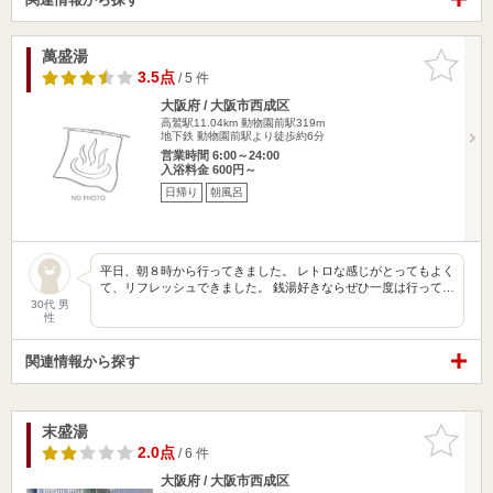
萬盛湯
お気に入
りに追加
3.5点
/ 5 件
大阪府 / 大阪市西成区
高鷲駅11.04km
動物園前駅319m
地下鉄 動物園前駅より徒歩約6分
営業時間 6:00～24:00
入浴料金 600円～
日帰り
朝風呂
平日、朝８時から行ってきました。 レトロな感じがとってもよく
て、リフレッシュできました。 銭湯好きならぜひ一度は行って…
30代 男
性
関連情報から探す
末盛湯
お気に入
りに追加
2.0点
/ 6 件
大阪府 / 大阪市西成区