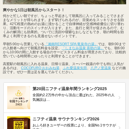
爽やかな1日は朝風呂からスタート！
何かと忙しい朝ですが、ちょっと早起きして朝風呂に入ってみることでさまざ
まなメリットが得られます。まず挙げられるのが、目覚めをスッキリさせる効
果。42℃程度の熱めのお湯に浸かることで自律神経が交感神経優位に切り替わ
り、活動モードのスイッチが入ります。また、血行と発汗が促されるので、む
くみの解消にも効果的。ついでに洗顔や寝癖なおしなどもでき、朝の時間を効
率よく利用できるのも見逃せないポイントです。
早朝5:00から営業している
「湘南RESORT SPA 竜泉寺の湯」
では、朝9:00まで
の入館者へ向けて朝風呂料金を設定。
「しまなみ温泉 喜助の湯」
でも、朝6:00
から10:00の間に入館する場合のサービスタイム料金が用意されており、比較的
空いている時間帯にゆったりと利用することができます。
高鷲駅の朝風呂に入れる温泉、日帰り温泉、スーパー銭湯の中でも特に人気が
あるのは、
COCOFURO おおみね湯
、
ふれ愛温泉矢田
、
八戸ノ里温泉
などの施
設です。ぜひ一度は足を運んでみてください。
第20回ニフティ温泉年間ランキング2025
全国約2.2万件の中から頂点に選ばれた、2025年の人
気施設は…
ニフティ温泉 サウナランキング2026
おふろ好きユーザーの投票により、全国No.1サウナが