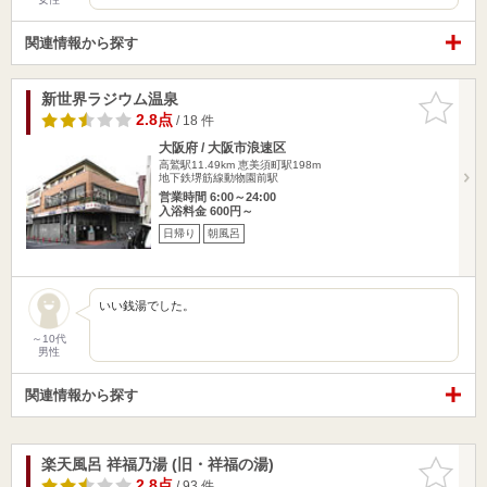
関連情報から探す
新世界ラジウム温泉
お気に入
りに追加
2.8点
/ 18 件
大阪府 / 大阪市浪速区
高鷲駅11.49km
恵美須町駅198m
地下鉄堺筋線動物園前駅
営業時間 6:00～24:00
入浴料金 600円～
日帰り
朝風呂
いい銭湯でした。
～10代
男性
関連情報から探す
楽天風呂 祥福乃湯 (旧・祥福の湯)
お気に入
りに追加
2.8点
/ 93 件