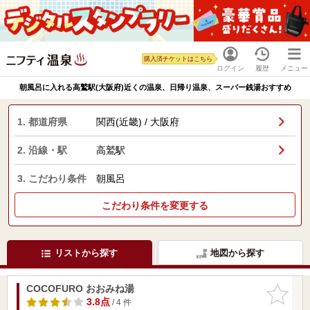
購入済チケットはこちら
ログイン
履歴
メニュー
朝風呂に入れる高鷲駅(大阪府)近くの温泉、日帰り温泉、スーパー銭湯おすすめ
1. 都道府県
関西(近畿) / 大阪府
2. 沿線・駅
高鷲駅
3. こだわり条件
朝風呂
こだわり条件を変更する
リストから探す
地図から探す
COCOFURO おおみね湯
お気に入
りに追加
3.8点
/ 4 件