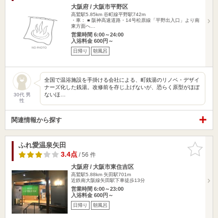
大阪府 / 大阪市平野区
高鷲駅5.85km
谷町線平野駅742m
・車： ■ 阪神高速道路・14号松原線「平野出入口」より南
東方面へ…
営業時間 6:00～24:00
入浴料金 600円～
日帰り
朝風呂
全国で温浴施設を手掛ける会社による、町銭湯のリノベ・デザイ
ナーズ化した銭湯。改修前を存じ上げないが、恐らく原型がほぼ
ないほ…
30代 男
性
関連情報から探す
ふれ愛温泉矢田
お気に入
りに追加
3.4点
/ 56 件
大阪府 / 大阪市東住吉区
高鷲駅5.88km
矢田駅701m
近鉄南大阪線矢田駅下車徒歩13分
営業時間 6:00～23:00
入浴料金 600円～
日帰り
朝風呂