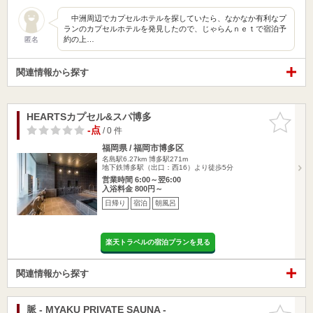
中洲周辺でカプセルホテルを探していたら、なかなか有利なプ
ランのカプセルホテルを発見したので、じゃらんｎｅｔで宿泊予
約の上…
匿名
関連情報から探す
HEARTSカプセル&スパ博多
お気に入
りに追加
-点
/ 0 件
福岡県 / 福岡市博多区
名島駅6.27km
博多駅271m
地下鉄博多駅（出口：西16）より徒歩5分
営業時間 6:00～翌6:00
入浴料金 800円～
日帰り
宿泊
朝風呂
楽天トラベルの宿泊プランを見る
関連情報から探す
脈 - MYAKU PRIVATE SAUNA -
お気に入