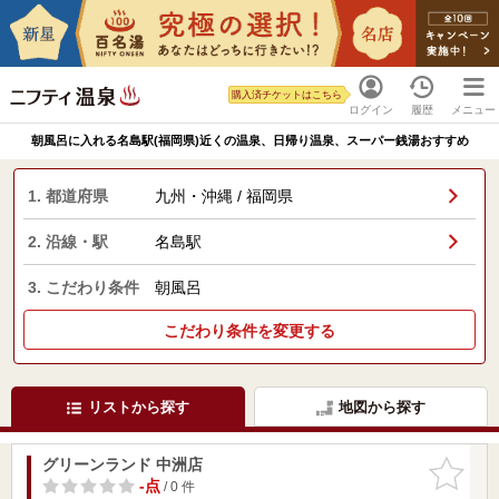
購入済チケットはこちら
ログイン
履歴
メニュー
朝風呂に入れる名島駅(福岡県)近くの温泉、日帰り温泉、スーパー銭湯おすすめ
1. 都道府県
九州・沖縄 / 福岡県
2. 沿線・駅
名島駅
3. こだわり条件
朝風呂
こだわり条件を変更する
リストから探す
地図から探す
グリーンランド 中洲店
お気に入
りに追加
-点
/ 0 件