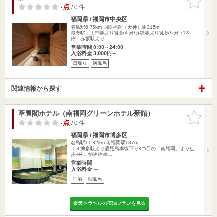
りに追加
-点
/ 0 件
福岡県 / 福岡市中央区
名島駅6.75km
西鉄福岡（天神）駅315m
最寄駅：天神駅より徒歩４分/赤坂駅より徒歩５分 バス
停：赤坂駅より…
営業時間 0:00～24:00
入浴料金 3,000円～
日帰り
朝風呂
関連情報から探す
萃豊閣ホテル（南福岡グリーンホテル新館）
お気に入
りに追加
-点
/ 0 件
福岡県 / 福岡市博多区
名島駅11.32km
南福岡駅187m
ＪＲ博多駅より鹿児島本線下り3つ目の「南福岡」より徒
歩4分。快速停車…
営業時間
入浴料金 ～
宿泊
朝風呂
楽天トラベルの宿泊プランを見る