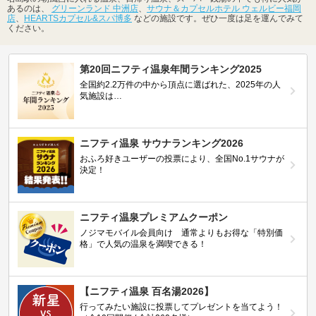
あるのは、
グリーンランド 中洲店
、
サウナ＆カプセルホテル ウェルビー福岡
店
、
HEARTSカプセル&スパ博多
などの施設です。ぜひ一度は足を運んでみて
ください。
第20回ニフティ温泉年間ランキング2025
全国約2.2万件の中から頂点に選ばれた、2025年の人
気施設は…
ニフティ温泉 サウナランキング2026
おふろ好きユーザーの投票により、全国No.1サウナが
決定！
ニフティ温泉プレミアムクーポン
ノジマモバイル会員向け 通常よりもお得な「特別価
格」で人気の温泉を満喫できる！
【ニフティ温泉 百名湯2026】
行ってみたい施設に投票してプレゼントを当てよう！