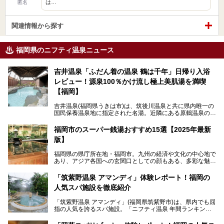
は…
匿名
関連情報から探す
福岡県のニフティ温泉ニュース
吉井温泉「ふだん着の温泉 鶴は千年」日帰り入浴
レビュー！源泉100％かけ流し極上美肌湯を満喫
【福岡】
吉井温泉(福岡県うきは市)は、筑後川温泉と共に県内唯一の
国民保養温泉地に指定された名湯。近隣にある原鶴温泉の観
光地風情と異なり、長閑な田園地帯に佇む小さな温泉地で
す。
福岡市のスーパー銭湯おすすめ15選【2025年最新
版】
「ふだん着の温泉 鶴は千年」は、吉井温泉にある日帰り入
浴施設。源泉100％かけ流しの極上美肌湯を楽しめ、近隣の
福岡県の県庁所在地・福岡市。九州の経済や文化の中心地で
住民や温泉ファンに愛され続けています。今回は筆者自ら日
あり、アジア各国への玄関口としての顔もある、多彩な魅力
帰り入浴し、自慢の温泉を中心に詳細レビューします！
をもつ大都市です。
「筑紫野温泉 アマンディ」体験レポート！福岡の
そんな福岡市は、スーパー銭湯も多種多彩。玄界灘を眺めら
人気スパ施設を徹底紹介
れるリゾート気分満点のスーパー銭湯から、繁華街近くのレ
トロな銭湯、泉質自慢の天然温泉まで、福岡市で行ってみた
「筑紫野温泉 アマンディ」(福岡県筑紫野市)は、県内でも屈
いスーパー銭湯を一挙ご紹介します。
指の人気を誇るスパ施設。「ニフティ温泉 年間ランキング2
022」では、福岡県岩盤浴部門第１位を獲得。いつも多くの
入浴客で賑わっています。