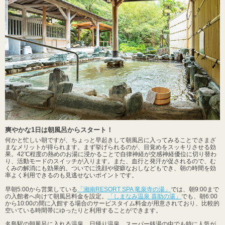
爽やかな1日は朝風呂からスタート！
何かと忙しい朝ですが、ちょっと早起きして朝風呂に入ってみることでさまざ
まなメリットが得られます。まず挙げられるのが、目覚めをスッキリさせる効
果。42℃程度の熱めのお湯に浸かることで自律神経が交感神経優位に切り替わ
り、活動モードのスイッチが入ります。また、血行と発汗が促されるので、む
くみの解消にも効果的。ついでに洗顔や寝癖なおしなどもでき、朝の時間を効
率よく利用できるのも見逃せないポイントです。
早朝5:00から営業している
「湘南RESORT SPA 竜泉寺の湯」
では、朝9:00まで
の入館者へ向けて朝風呂料金を設定。
「しまなみ温泉 喜助の湯」
でも、朝6:00
から10:00の間に入館する場合のサービスタイム料金が用意されており、比較的
空いている時間帯にゆったりと利用することができます。
名島駅の朝風呂に入れる温泉、日帰り温泉、スーパー銭湯の中でも特に人気が