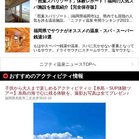
「照葉スパリゾート」体験レポート！福岡の人気ス
パ施設を徹底紹介【完全保存版】
そこで今回は、ニフティ温泉ライターである筆者が現地訪
問。週替わりで男女入替制の温泉・サウナや岩盤浴・VIPル
「照葉スパリゾート」(福岡県福岡市)は、県内でも屈指の人
ーム・併設するレストランを体験し、それらの全貌を徹底紹
気を誇る温浴施設。「ニフティ温泉 年間ランキング2023」
介します！
では福岡県総合第３位を獲得し、平日・土日を問わず多くの
常連客で賑わっています。
福岡県でサウナがオススメの温泉・スパ・スーパー
銭湯10選
そこで今回は、ニフティ温泉ライターである筆者が現地体
験。超人気の岩盤房(岩盤浴)をはじめ、スパ＆サウナ・アミ
もはやスーパー銭湯や温泉、スパに欠かせない要素となって
ューズメント・宿泊施設・グルメ・その他施設まで、多彩な
いるサウナ。ドライサウナにスチームサウナ、塩サウナな
る全貌と魅力を徹底紹介します！
ど、いくつか異なるタイプが楽しめたり、水風呂や外気浴ス
ペース、ロウリュウなど、心ゆくまで楽しむためのサービス
が充実した施設も多くみられます。
ニフティ温泉ニュースTOPへ
今回はそんなサウナにこだわった、福岡県内のオススメ温
泉・銭湯・スパを10件紹介したいと思います！
おすすめのアクティビティ情報
子供から大人まで楽しめるアクティビティ☆【糸島・SUP体験ツ
アー】糸島の海で心に残る体験を。撮影お写真は全てプレゼン♪
福岡県糸島市二丈吉井3515-10