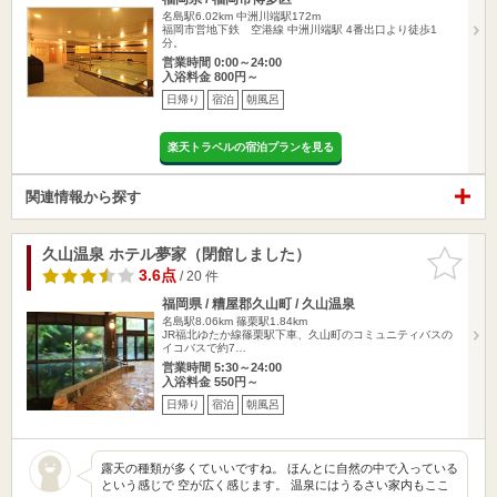
名島駅6.02km
中洲川端駅172m
福岡市営地下鉄 空港線 中洲川端駅 4番出口より徒歩1
分。
営業時間 0:00～24:00
入浴料金 800円～
日帰り
宿泊
朝風呂
楽天トラベルの宿泊プランを見る
関連情報から探す
久山温泉 ホテル夢家（閉館しました）
お気に入
りに追加
3.6点
/ 20 件
福岡県 / 糟屋郡久山町 / 久山温泉
名島駅8.06km
篠栗駅1.84km
JR福北ゆたか線篠栗駅下車、久山町のコミュニティバスの
イコバスで約7…
営業時間 5:30～24:00
入浴料金 550円～
日帰り
宿泊
朝風呂
露天の種類が多くていいですね。 ほんとに自然の中で入っている
という感じで 空が広く感じます。 温泉にはうるさい家内もここ