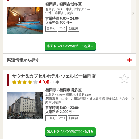
福岡県 / 福岡市博多区
名島駅5.96km
中洲川端駅155m
中洲川端駅より徒歩
営業時間 0:00～24:00
入浴料金 900円～
日帰り
宿泊
朝風呂
楽天トラベルの宿泊プランを見る
関連情報から探す
サウナ＆カプセルホテル ウェルビー福岡店
お気に入
りに追加
4.0点
/ 1 件
福岡県 / 福岡市博多区
名島駅6.05km
櫛田神社前駅44m
JR東海道・山陽・九州新幹線・鹿児島本線 博多駅より徒歩
約10分福岡…
営業時間 5:00～23:00
入浴料金 2,000円～
日帰り
宿泊
朝風呂
楽天トラベルの宿泊プランを見る