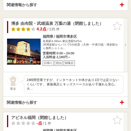
関連情報から探す
博多 由布院・武雄温泉 万葉の湯（閉館しました）
お気に入
りに追加
4.2点
/ 135 件
福岡県 / 福岡市博多区
名島駅4.98km
東比恵駅945m
JR博多駅からバスで5分程度（天神・中洲川端・博多駅か
ら無料シャトル…
営業時間 0:00～24:00
入浴料金 2,180円～
日帰り
宿泊
朝風呂
24時間営業ですが、インターネットや本があり1日では足りない
くらいです。 家族風呂とキッズスペースがあり子連れも安心。
大…
匿名
関連情報から探す
アビネル福岡（閉館しました）
お気に入
りに追加
-点
/ 1 件
福岡県 / 福岡市博多区