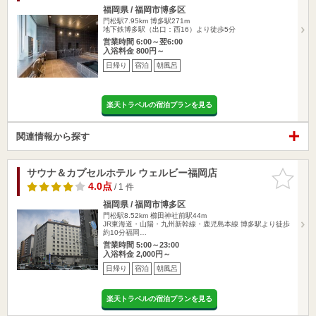
福岡県 / 福岡市博多区
門松駅7.95km
博多駅271m
地下鉄博多駅（出口：西16）より徒歩5分
営業時間 6:00～翌6:00
入浴料金 800円～
日帰り
宿泊
朝風呂
楽天トラベルの宿泊プランを見る
関連情報から探す
サウナ＆カプセルホテル ウェルビー福岡店
お気に入
りに追加
4.0点
/ 1 件
福岡県 / 福岡市博多区
門松駅8.52km
櫛田神社前駅44m
JR東海道・山陽・九州新幹線・鹿児島本線 博多駅より徒歩
約10分福岡…
営業時間 5:00～23:00
入浴料金 2,000円～
日帰り
宿泊
朝風呂
楽天トラベルの宿泊プランを見る