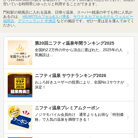
空いている時間帯にゆったりと利用することができます。
門松駅の朝風呂に入れる温泉、日帰り温泉、スーパー銭湯の中でも特に人気が
あるのは、
HEARTSカプセル&スパ博多
、
サウナ＆カプセルホテル ウェルビー
福岡店
、
グリーンランド 中洲店
などの施設です。ぜひ一度は足を運んでみてく
ださい。
第20回ニフティ温泉年間ランキング2025
全国約2.2万件の中から頂点に選ばれた、2025年の人
気施設は…
ニフティ温泉 サウナランキング2026
おふろ好きユーザーの投票により、全国No.1サウナが
決定！
ニフティ温泉プレミアムクーポン
ノジマモバイル会員向け 通常よりもお得な「特別価
格」で人気の温泉を満喫できる！