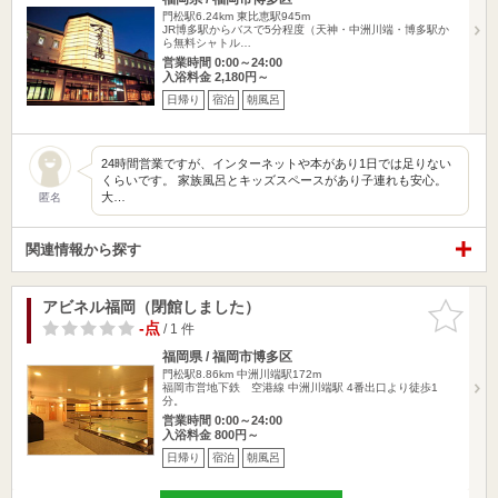
門松駅6.24km
東比恵駅945m
JR博多駅からバスで5分程度（天神・中洲川端・博多駅か
ら無料シャトル…
営業時間 0:00～24:00
入浴料金 2,180円～
日帰り
宿泊
朝風呂
24時間営業ですが、インターネットや本があり1日では足りない
くらいです。 家族風呂とキッズスペースがあり子連れも安心。
大…
匿名
関連情報から探す
アビネル福岡（閉館しました）
お気に入
りに追加
-点
/ 1 件
福岡県 / 福岡市博多区
門松駅8.86km
中洲川端駅172m
福岡市営地下鉄 空港線 中洲川端駅 4番出口より徒歩1
分。
営業時間 0:00～24:00
入浴料金 800円～
日帰り
宿泊
朝風呂