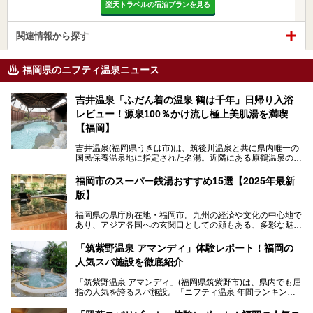
楽天トラベルの宿泊プランを見る
関連情報から探す
福岡県のニフティ温泉ニュース
吉井温泉「ふだん着の温泉 鶴は千年」日帰り入浴
レビュー！源泉100％かけ流し極上美肌湯を満喫
【福岡】
吉井温泉(福岡県うきは市)は、筑後川温泉と共に県内唯一の
国民保養温泉地に指定された名湯。近隣にある原鶴温泉の観
光地風情と異なり、長閑な田園地帯に佇む小さな温泉地で
す。
福岡市のスーパー銭湯おすすめ15選【2025年最新
版】
「ふだん着の温泉 鶴は千年」は、吉井温泉にある日帰り入
浴施設。源泉100％かけ流しの極上美肌湯を楽しめ、近隣の
福岡県の県庁所在地・福岡市。九州の経済や文化の中心地で
住民や温泉ファンに愛され続けています。今回は筆者自ら日
あり、アジア各国への玄関口としての顔もある、多彩な魅力
帰り入浴し、自慢の温泉を中心に詳細レビューします！
をもつ大都市です。
「筑紫野温泉 アマンディ」体験レポート！福岡の
そんな福岡市は、スーパー銭湯も多種多彩。玄界灘を眺めら
人気スパ施設を徹底紹介
れるリゾート気分満点のスーパー銭湯から、繁華街近くのレ
トロな銭湯、泉質自慢の天然温泉まで、福岡市で行ってみた
「筑紫野温泉 アマンディ」(福岡県筑紫野市)は、県内でも屈
いスーパー銭湯を一挙ご紹介します。
指の人気を誇るスパ施設。「ニフティ温泉 年間ランキング2
022」では、福岡県岩盤浴部門第１位を獲得。いつも多くの
入浴客で賑わっています。