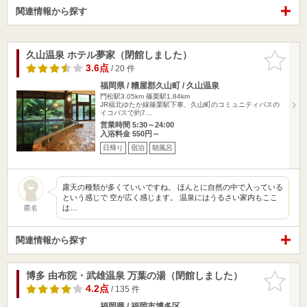
関連情報から探す
久山温泉 ホテル夢家（閉館しました）
お気に入
りに追加
3.6点
/ 20 件
福岡県 / 糟屋郡久山町 / 久山温泉
門松駅3.05km
篠栗駅1.84km
JR福北ゆたか線篠栗駅下車、久山町のコミュニティバスの
イコバスで約7…
営業時間 5:30～24:00
入浴料金 550円～
日帰り
宿泊
朝風呂
露天の種類が多くていいですね。 ほんとに自然の中で入っている
という感じで 空が広く感じます。 温泉にはうるさい家内もここ
は…
匿名
関連情報から探す
博多 由布院・武雄温泉 万葉の湯（閉館しました）
お気に入
りに追加
4.2点
/ 135 件
福岡県 / 福岡市博多区