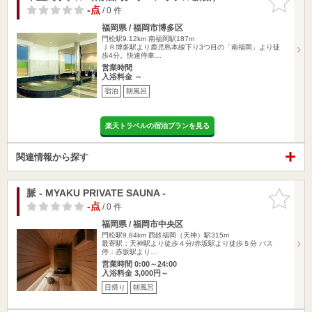
りに追加
-点
/ 0 件
福岡県 / 福岡市博多区
門松駅9.12km
南福岡駅187m
ＪＲ博多駅より鹿児島本線下り3つ目の「南福岡」より徒
歩4分。快速停車…
営業時間
入浴料金 ～
宿泊
朝風呂
楽天トラベルの宿泊プランを見る
関連情報から探す
脈 - MYAKU PRIVATE SAUNA -
お気に入
りに追加
-点
/ 0 件
福岡県 / 福岡市中央区
門松駅9.84km
西鉄福岡（天神）駅315m
最寄駅：天神駅より徒歩４分/赤坂駅より徒歩５分 バス
停：赤坂駅より…
営業時間 0:00～24:00
入浴料金 3,000円～
日帰り
朝風呂