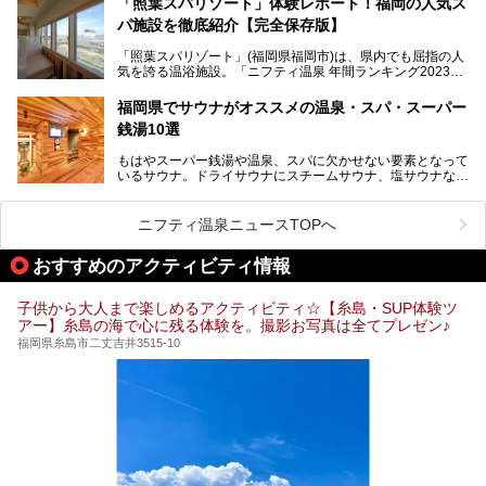
「照葉スパリゾート」体験レポート！福岡の人気ス
パ施設を徹底紹介【完全保存版】
そこで今回は、ニフティ温泉ライターである筆者が現地訪
問。週替わりで男女入替制の温泉・サウナや岩盤浴・VIPル
「照葉スパリゾート」(福岡県福岡市)は、県内でも屈指の人
ーム・併設するレストランを体験し、それらの全貌を徹底紹
気を誇る温浴施設。「ニフティ温泉 年間ランキング2023」
介します！
では福岡県総合第３位を獲得し、平日・土日を問わず多くの
常連客で賑わっています。
福岡県でサウナがオススメの温泉・スパ・スーパー
銭湯10選
そこで今回は、ニフティ温泉ライターである筆者が現地体
験。超人気の岩盤房(岩盤浴)をはじめ、スパ＆サウナ・アミ
もはやスーパー銭湯や温泉、スパに欠かせない要素となって
ューズメント・宿泊施設・グルメ・その他施設まで、多彩な
いるサウナ。ドライサウナにスチームサウナ、塩サウナな
る全貌と魅力を徹底紹介します！
ど、いくつか異なるタイプが楽しめたり、水風呂や外気浴ス
ペース、ロウリュウなど、心ゆくまで楽しむためのサービス
が充実した施設も多くみられます。
ニフティ温泉ニュースTOPへ
今回はそんなサウナにこだわった、福岡県内のオススメ温
泉・銭湯・スパを10件紹介したいと思います！
おすすめのアクティビティ情報
子供から大人まで楽しめるアクティビティ☆【糸島・SUP体験ツ
アー】糸島の海で心に残る体験を。撮影お写真は全てプレゼン♪
福岡県糸島市二丈吉井3515-10