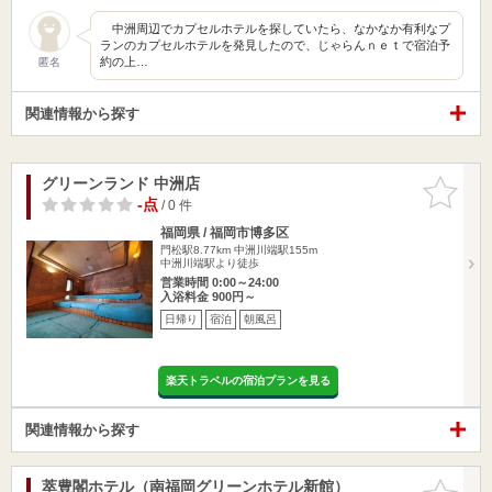
中洲周辺でカプセルホテルを探していたら、なかなか有利なプ
ランのカプセルホテルを発見したので、じゃらんｎｅｔで宿泊予
約の上…
匿名
関連情報から探す
グリーンランド 中洲店
お気に入
りに追加
-点
/ 0 件
福岡県 / 福岡市博多区
門松駅8.77km
中洲川端駅155m
中洲川端駅より徒歩
営業時間 0:00～24:00
入浴料金 900円～
日帰り
宿泊
朝風呂
楽天トラベルの宿泊プランを見る
関連情報から探す
萃豊閣ホテル（南福岡グリーンホテル新館）
お気に入