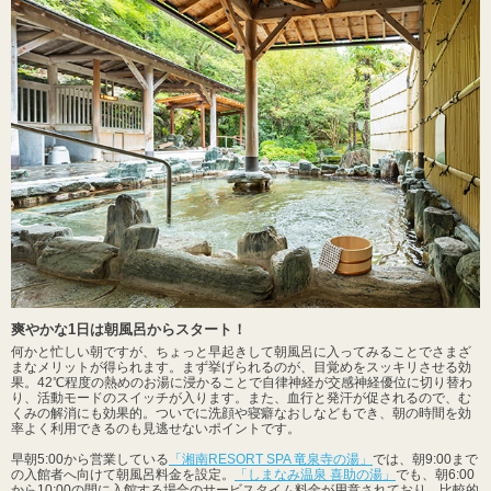
爽やかな1日は朝風呂からスタート！
何かと忙しい朝ですが、ちょっと早起きして朝風呂に入ってみることでさまざ
まなメリットが得られます。まず挙げられるのが、目覚めをスッキリさせる効
果。42℃程度の熱めのお湯に浸かることで自律神経が交感神経優位に切り替わ
り、活動モードのスイッチが入ります。また、血行と発汗が促されるので、む
くみの解消にも効果的。ついでに洗顔や寝癖なおしなどもでき、朝の時間を効
率よく利用できるのも見逃せないポイントです。
早朝5:00から営業している
「湘南RESORT SPA 竜泉寺の湯」
では、朝9:00まで
の入館者へ向けて朝風呂料金を設定。
「しまなみ温泉 喜助の湯」
でも、朝6:00
から10:00の間に入館する場合のサービスタイム料金が用意されており、比較的