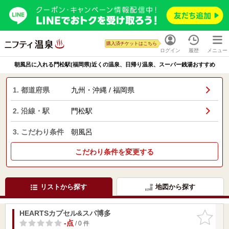
購入済チケットはこちら
ログイン
履歴
メニュー
朝風呂に入れる門松駅(福岡県)近くの温泉、日帰り温泉、スーパー銭湯おすすめ
1. 都道府県
九州・沖縄 / 福岡県
2. 沿線・駅
門松駅
3. こだわり条件
朝風呂
こだわり条件を変更する
リストから探す
地図から探す
HEARTSカプセル&スパ博多
お気に入
りに追加
-点
/ 0 件