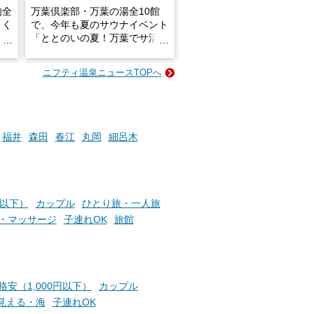
的全
万葉倶楽部・万葉の湯全10館
きく
で、今年も夏のサウナイベント
炭酸
「ととのいの夏！万葉でサ活2
026」が開催されます！
ニフティ温泉ニュースTOPへ
成分
2026年8月1日（土）～8月31
かつ
日（月）までの開催期間中は、
いで
サウナ飯やサウナドリンク、岩
盤浴の利用などで「万葉サウナ
札」を集めることで、オリジナ
福井
森田
春江
丸岡
細呂木
か
ルグッズや無料券などの特典と
素塩
交換可能。
て
け流
さらに、各館ではアロマロウリ
つ
ュやアウフグースなど、サウナ
円以下）
カップル
ひとり旅・一人旅
施設
好きにはたまらない多彩なイベ
・マッサージ
子連れOK
旅館
ントも予定されています。ぜひ
チェックしてください！
───
提供元：万葉倶楽部株式会社
格安（1,000円以下）
カップル
【PR】
見える・海
子連れOK
この記事は万葉倶楽部株式会社