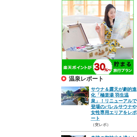
温泉レポート
サウナ＆露天が劇的進
化「極楽湯 羽生温
泉」！リニューアルで
登場のバレルサウナや
女性専用エリアをレポ
ート
（突レポ）