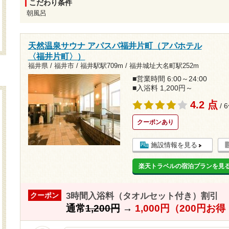
こだわり条件
朝風呂
天然温泉サウナ アパスパ福井片町（アパホテル
〈福井片町〉）
福井県 / 福井市 /
福井駅駅709m
/
福井城址大名町駅252m
■営業時間 6:00～24:00
■入浴料 1,200円～
4.2 点
/ 
クーポンあり
施設情報を見る
楽天トラベルの宿泊プランを見
3時間入浴料（タオルセット付き）割引
クーポン
通常
1,200円
→
1,000円（200円お