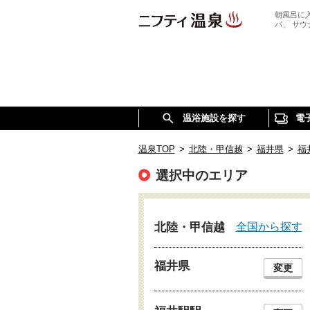
朝風呂に
パ、 サ
温浴施設を探す
電
温泉TOP
>
北陸・甲信越
>
福井県
>
福
選択中のエリア
全国から探す
北陸・甲信越
福井県
変更