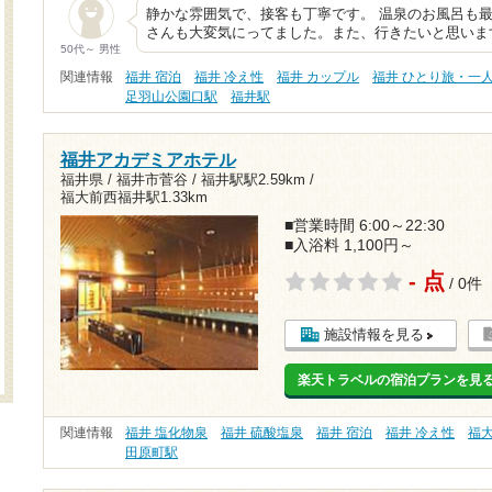
静かな雰囲気で、接客も丁寧です。 温泉のお風呂も最
さんも大変気にってました。また、行きたいと思いま
50代～ 男性
関連情報
福井 宿泊
福井 冷え性
福井 カップル
福井 ひとり旅・一
足羽山公園口駅
福井駅
福井アカデミアホテル
福井県 / 福井市菅谷 /
福井駅駅2.59km
/
福大前西福井駅1.33km
■営業時間 6:00～22:30
■入浴料 1,100円～
- 点
/ 0件
施設情報を見る
楽天トラベルの宿泊プランを見
関連情報
福井 塩化物泉
福井 硫酸塩泉
福井 宿泊
福井 冷え性
福
田原町駅