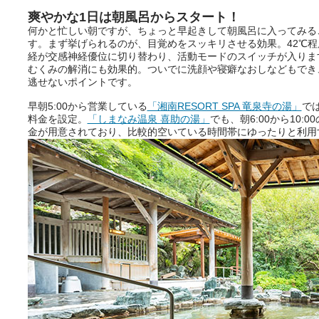
ニフティ温泉の「占いベンチ」
爽やかな1日は朝風呂からスタート！
は、そんなあなたの心のつぶや
何かと忙しい朝ですが、ちょっと早起きして朝風呂に入ってみる
きをプロの占い師に相談するこ
す。まず挙げられるのが、目覚めをスッキリさせる効果。42℃
とができるサービスです。
経が交感神経優位に切り替わり、活動モードのスイッチが入りま
むくみの解消にも効果的。ついでに洗顔や寝癖なおしなどもでき
逃せないポイントです。
おふろパス会員様なら、この特
早朝5:00から営業している
「湘南RESORT SPA 竜泉寺の湯」
で
別なひとときを「毎月10分無
料金を設定。
「しまなみ温泉 喜助の湯」
でも、朝6:00から10
料」でご利用いただけます。
金が用意されており、比較的空いている時間帯にゆったりと利用
お湯で体がほぐれたら、次は占
い師さんとお話しして、心もほ
ぐしてみませんか？