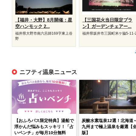
【福井・大野】8月開催：星
【三国花火当日限定プラ
空ハンモック 2...
ン】ガーデンチェアー...
福井県大野市南六呂師169字東上谷
福井県坂井市三国町米ケ脇5-11-
野
ニフティ温泉ニュース
【おふろパス限定特典】湯船で
炭酸水素塩泉12選！北海道
浮かんだ悩みもスッキリ！「占
九州まで極上温泉を厳選【
いベンチ」が毎月10分無料
版】