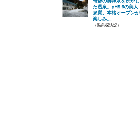
奇跡の御神水を沸かし
た温泉。pH9.6の美人
泉質。本格オープンが
楽しみ。
（温泉探訪記）