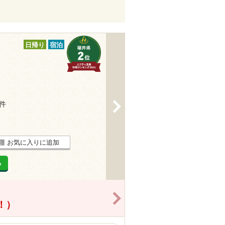
日帰り
宿泊
6件
>
お気に入りに追加
る
>
得！）