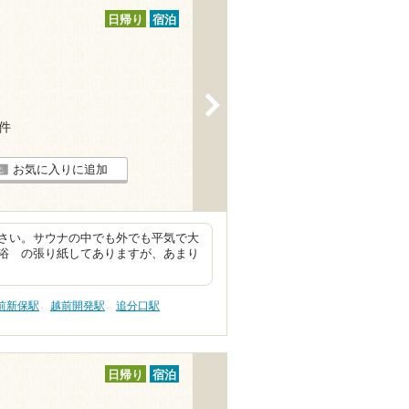
日帰り
宿泊
>
5件
お気に入りに追加
さい。サウナの中でも外でも平気で大
浴 の張り紙してありますが、あまり
前新保駅
越前開発駅
追分口駅
日帰り
宿泊