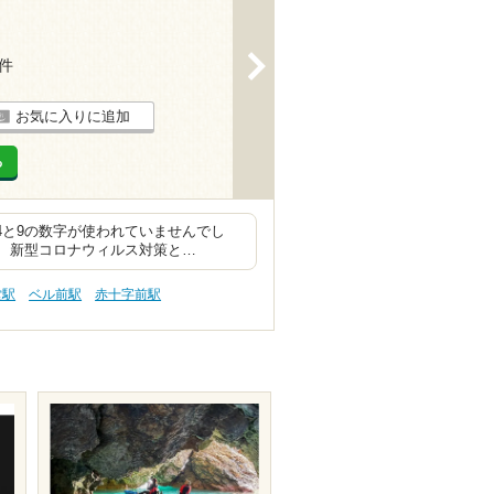
>
3件
お気に入りに追加
る
4と9の数字が使われていませんでし
。 新型コロナウィルス対策と…
堂駅
ベル前駅
赤十字前駅