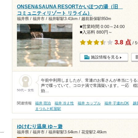
ONSEN&SAUNA RESORTかいほつの湯（旧
コミュニティリゾート リライム）
福井県 / 福井市 /
福井駅駅3.41km
/
越前新保駅850m
■営業時間 0:00～24:00
■入浴料 880円～
3.8 点
/ 
施設情報を見る
午前中利用しましたが、常連のお客さんが本当にうる
声で喋っていて、コロナ渦で常識疑います。一応 穏
50代～ 女性
効…
関連情報
福井 宿泊
福井 冷え性
福井 カップル
福井 子連れOK
越
まつもと町屋駅
ゆけむり温泉 ゆ～遊
福井県 / 福井市 /
福井駅駅3.64km
/
花堂駅2.46km