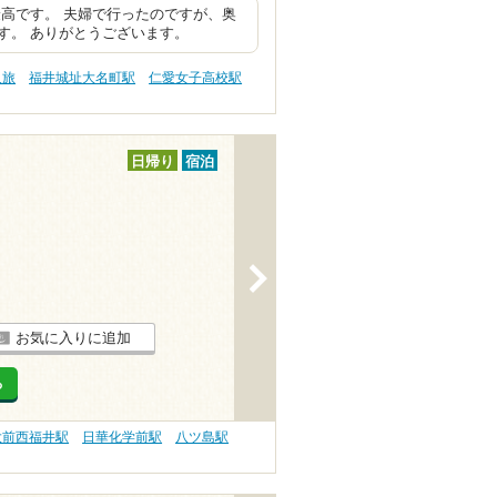
高です。 夫婦で行ったのですが、奥
す。 ありがとうございます。
人旅
福井城址大名町駅
仁愛女子高校駅
日帰り
宿泊
>
お気に入りに追加
る
大前西福井駅
日華化学前駅
八ツ島駅