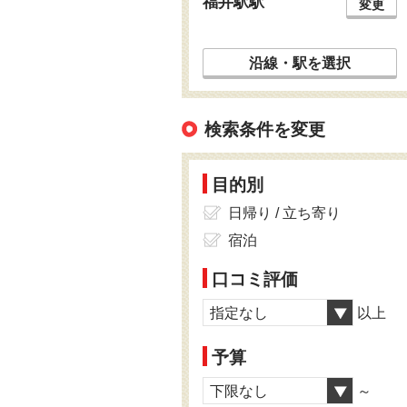
福井駅駅
変更
沿線・駅を選択
検索条件を変更
目的別
日帰り / 立ち寄り
宿泊
口コミ評価
指定なし
以上
予算
下限なし
～