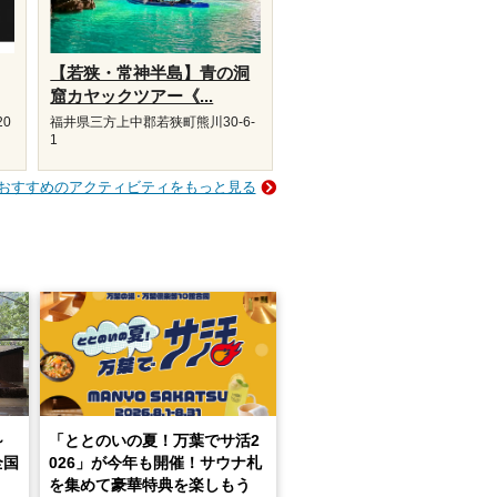
【若狭・常神半島】青の洞
窟カヤックツアー《...
20
福井県三方上中郡若狭町熊川30-6-
1
おすすめのアクティビティをもっと見る
～
「ととのいの夏！万葉でサ活2
全国
026」が今年も開催！サウナ札
を集めて豪華特典を楽しもう