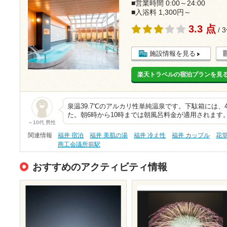
■営業時間 0:00～24:00
■入浴料 1,300円～
3.3 点
/ 
施設情報を見る
楽天トラベルの宿泊プランを見
泉温39.7℃のアルカリ性単純温泉です。下駄箱には、
た。朝6時から10時までは朝風呂料金が適用されます
～10代 男性
関連情報
福井 宿泊
福井 美肌の湯
福井 冷え性
福井 カップル
花
商工会議所前駅
おすすめのアクティビティ情報