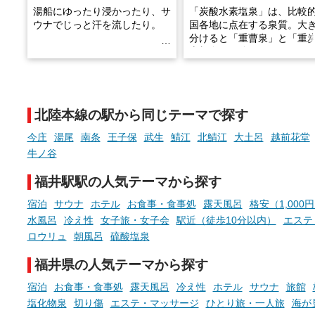
湯船にゆったり浸かったり、サ
「炭酸水素塩泉」は、比較
ウナでじっと汗を流したり。
国各地に点在する泉質。大
分けると「重曹泉」と「重
土類泉」に分かれます。
そんな「一人でぼんやり過ごす
また硫黄や鉄分などの特殊
時間」、ふだん後回しにしてい
が混ざり合うことで、複雑
た「これからのこと」や「ちょ
多様な個性を持つことも多
北陸本線の駅から同じテーマで探す
っとした悩み」が、頭に浮かん
す。
でくることはありませんか？
今庄
湯尾
南条
王子保
武生
鯖江
北鯖江
大土呂
越前花堂
今回は筆者自ら入浴した中
牛ノ谷
ら、日本各地にある炭酸水
泉を12施設セレクト。すべ
福井駅駅の人気テーマから探す
お風呂でリラックスしているか
日帰り入浴可能で、源泉か
らこそ向き合える、大切な自分
しと泉質の良さにこだわり
宿泊
サウナ
ホテル
お食事・食事処
露天風呂
格安（1,000
の本音。
つ、万人におすすめしたい
水風呂
冷え性
女子旅・女子会
駅近（徒歩10分以内）
エステ
を厳選しました。
ロウリュ
朝風呂
硫酸塩泉
そんな心のつぶやきを、湯あが
りの温まった心のまま相談でき
福井県の人気テーマから探す
たら素敵ですよね。
宿泊
お食事・食事処
露天風呂
冷え性
ホテル
サウナ
旅館
塩化物泉
切り傷
エステ・マッサージ
ひとり旅・一人旅
海が