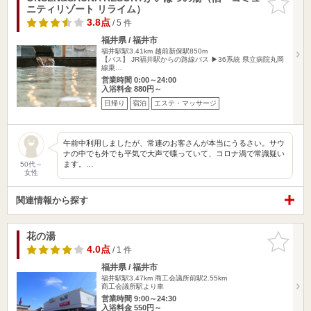
ニティリゾート リライム）
りに追加
3.8点
/ 5 件
福井県 / 福井市
福井駅駅3.41km
越前新保駅850m
【バス】 JR福井駅からの路線バス ▶36系統 県立病院丸岡
線乗…
営業時間 0:00～24:00
入浴料金 880円～
日帰り
宿泊
エステ・マッサージ
午前中利用しましたが、常連のお客さんが本当にうるさい。サウ
ナの中でも外でも平気で大声で喋っていて、コロナ渦で常識疑い
ます。…
50代～
女性
関連情報から探す
花の湯
お気に入
りに追加
4.0点
/ 1 件
福井県 / 福井市
福井駅駅3.47km
商工会議所前駅2.55km
商工会議所駅より車
営業時間 9:00～24:30
入浴料金 550円～