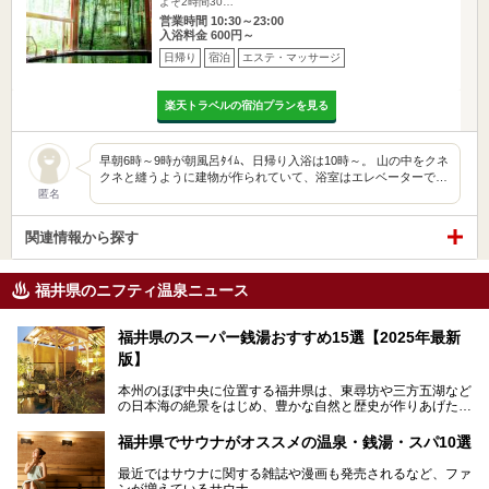
よそ2時間30…
営業時間 10:30～23:00
入浴料金 600円～
日帰り
宿泊
エステ・マッサージ
楽天トラベルの宿泊プランを見る
早朝6時～9時が朝風呂ﾀｲﾑ、日帰り入浴は10時～。 山の中をクネ
クネと縫うように建物が作られていて、浴室はエレベーターで…
匿名
関連情報から探す
福井県のニフティ温泉ニュース
福井県のスーパー銭湯おすすめ15選【2025年最新
版】
本州のほぼ中央に位置する福井県は、東尋坊や三方五湖など
の日本海の絶景をはじめ、豊かな自然と歴史が作りあげた見
どころがたくさんあります。越前がにや若狭ぐじに代表され
る海産物、越前そば、ソースかつ丼などのグルメも人気で
福井県でサウナがオススメの温泉・銭湯・スパ10選
す。
2024年春の北陸新幹線の延伸により、関西地方のみならず
最近ではサウナに関する雑誌や漫画も発売されるなど、ファ
首都圏からもアクセスしやすくなりました。今回は、そんな
ンが増えているサウナ。