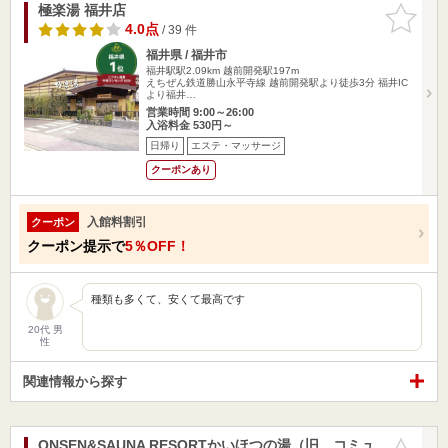
極楽湯 福井店
お気に入
りに追加
4.0点
/ 39 件
福井県 / 福井市
福井駅駅2.09km
越前開発駅197m
えちぜん鉄道勝山永平寺線 越前開発駅より徒歩3分 福井IC
より福井…
営業時間 9:00～26:00
入浴料金 530円～
日帰り
エステ・マッサージ
クーポンあり
入館料割引
クーポン
クーポン提示で
5％OFF！
種類も多くて、安くて最高です
20代 男
性
関連情報から探す
ONSEN&SAUNA RESORTかいほつの湯（旧 コミュ
お気に入