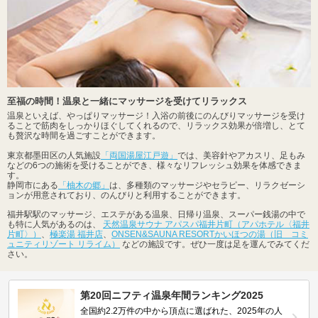
至福の時間！温泉と一緒にマッサージを受けてリラックス
温泉といえば、やっぱりマッサージ！入浴の前後にのんびりマッサージを受け
ることで筋肉をしっかりほぐしてくれるので、リラックス効果が倍増し、とて
も贅沢な時間を過ごすことができます。
東京都墨田区の人気施設
「両国湯屋江戸遊」
では、美容針やアカスリ、足もみ
などの6つの施術を受けることができ、様々なリフレッシュ効果を体感できま
す。
静岡市にある
「柚木の郷」
は、多種類のマッサージやセラピー、リラクゼーシ
ョンが用意されており、のんびりと利用することができます。
福井駅駅のマッサージ、エステがある温泉、日帰り温泉、スーパー銭湯の中で
も特に人気があるのは、
天然温泉サウナ アパスパ福井片町（アパホテル〈福井
片町〉）
、
極楽湯 福井店
、
ONSEN&SAUNA RESORTかいほつの湯（旧 コミ
ュニティリゾート リライム）
などの施設です。ぜひ一度は足を運んでみてくだ
さい。
第20回ニフティ温泉年間ランキング2025
全国約2.2万件の中から頂点に選ばれた、2025年の人