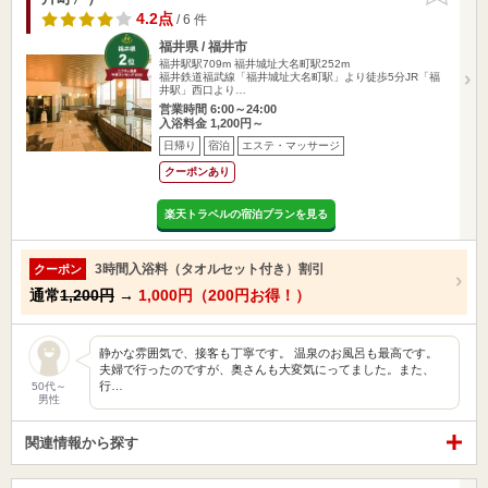
4.2点
/ 6 件
福井県 / 福井市
福井駅駅709m
福井城址大名町駅252m
福井鉄道福武線「福井城址大名町駅」より徒歩5分JR「福
井駅」西口より…
営業時間 6:00～24:00
入浴料金 1,200円～
日帰り
宿泊
エステ・マッサージ
クーポンあり
楽天トラベルの宿泊プランを見る
3時間入浴料（タオルセット付き）割引
クーポン
通常
1,200円
→
1,000円（200円お得！）
静かな雰囲気で、接客も丁寧です。 温泉のお風呂も最高です。
夫婦で行ったのですが、奥さんも大変気にってました。また、
行…
50代～
男性
関連情報から探す