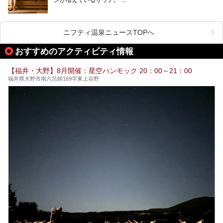
福井県でおすすめのスーパー銭湯をご紹介します。
しかしサウナは一口にサウナと言っても、ドライサウナ、ス
チームサウナ、塩サウナなどが存在し、施設によって様々な
こだわりを持つ施設も増えています。
ニフティ温泉ニュースTOPへ
今回はそんな今話題のサウナが楽しめる、福井県内にあるオ
ススメ温泉・銭湯・スパを10件まとめてご紹介します。
おすすめのアクティビティ情報
【福井・大野】8月開催：星空ハンモック 20：00～21：00
福井県大野市南六呂師169字東上谷野