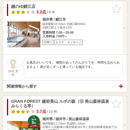
越のゆ鯖江店
お気に入
りに追加
3.2点
/ 8 件
福井県 / 鯖江市
福井駅駅10.62km
北鯖江駅609m
北鯖江駅より徒歩10分
営業時間 7:00～25:00
入浴料金 730円～
日帰り
エステ・マッサージ
お風呂がいいです。 種類があってのんびりでき、時間を忘れられ
ますよ！ 家が近くずっと通っている施設です。
30代 男
性
関連情報から探す
GRAN FOREST 越前美山 ルポの森（旧 美山森林温泉
お気に入
みらくる亭）
りに追加
3.7点
/ 10 件
福井県 / 福井市 / 美山森林温泉
福井駅駅11.20km
市波駅1.04km
京都から自動車の場合国道161号と北陸自動車道経由でお