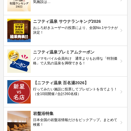
気施設は…
ニフティ温泉 サウナランキング2026
おふろ好きユーザーの投票により、全国No.1サウナが
決定！
ニフティ温泉プレミアムクーポン
ノジマモバイル会員向け 通常よりもお得な「特別価
格」で人気の温泉を満喫できる！
【ニフティ温泉 百名湯2026】
行ってみたい施設に投票してプレゼントを当てよう！
（全10回開催 / 合計260名様）
岩盤浴特集
日本全国の岩盤浴情報だけをピックアップ。まとめて
検索！