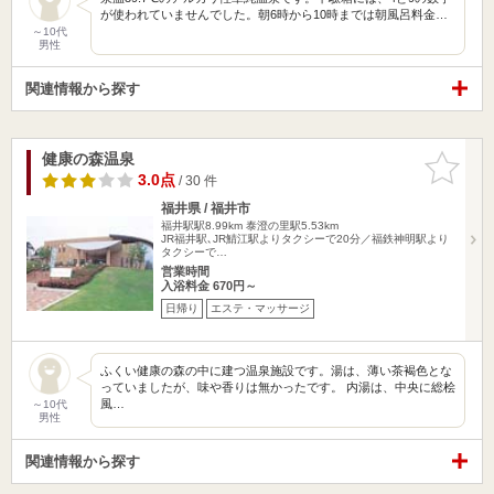
が使われていませんでした。朝6時から10時までは朝風呂料金…
～10代
男性
関連情報から探す
健康の森温泉
お気に入
りに追加
3.0点
/ 30 件
福井県 / 福井市
福井駅駅8.99km
泰澄の里駅5.53km
JR福井駅､JR鯖江駅よりタクシーで20分／福鉄神明駅より
タクシーで…
営業時間
入浴料金 670円～
日帰り
エステ・マッサージ
ふくい健康の森の中に建つ温泉施設です。湯は、薄い茶褐色とな
っていましたが、味や香りは無かったです。 内湯は、中央に総桧
風…
～10代
男性
関連情報から探す