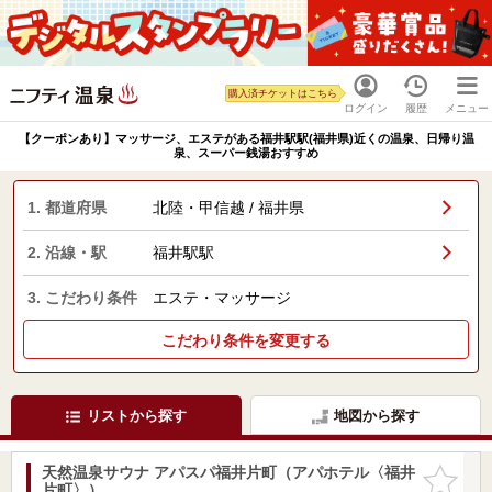
購入済チケットはこちら
ログイン
履歴
メニュー
【クーポンあり】マッサージ、エステがある福井駅駅(福井県)近くの温泉、日帰り温
泉、スーパー銭湯おすすめ
1. 都道府県
北陸・甲信越 / 福井県
2. 沿線・駅
福井駅駅
3. こだわり条件
エステ・マッサージ
こだわり条件を変更する
リストから探す
地図から探す
天然温泉サウナ アパスパ福井片町（アパホテル〈福井
お気に入
片町〉）
りに追加