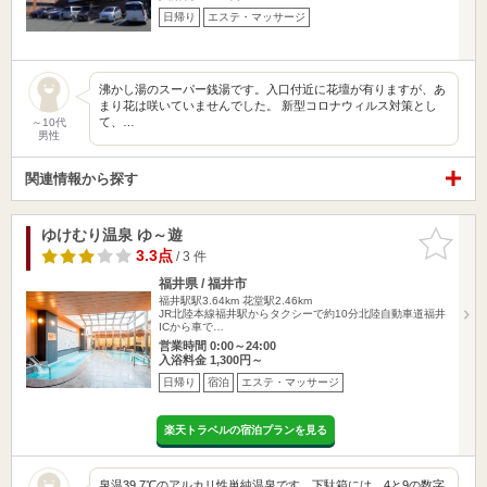
日帰り
エステ・マッサージ
沸かし湯のスーパー銭湯です。入口付近に花壇が有りますが、あ
まり花は咲いていませんでした。 新型コロナウィルス対策とし
て、…
～10代
男性
関連情報から探す
ゆけむり温泉 ゆ～遊
お気に入
りに追加
3.3点
/ 3 件
福井県 / 福井市
福井駅駅3.64km
花堂駅2.46km
JR北陸本線福井駅からタクシーで約10分北陸自動車道福井
ICから車で…
営業時間 0:00～24:00
入浴料金 1,300円～
日帰り
宿泊
エステ・マッサージ
楽天トラベルの宿泊プランを見る
泉温39.7℃のアルカリ性単純温泉です。下駄箱には、4と9の数字