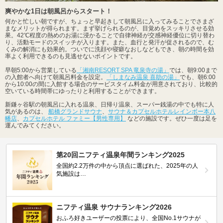
爽やかな1日は朝風呂からスタート！
何かと忙しい朝ですが、ちょっと早起きして朝風呂に入ってみることでさまざ
まなメリットが得られます。まず挙げられるのが、目覚めをスッキリさせる効
果。42℃程度の熱めのお湯に浸かることで自律神経が交感神経優位に切り替わ
り、活動モードのスイッチが入ります。また、血行と発汗が促されるので、む
くみの解消にも効果的。ついでに洗顔や寝癖なおしなどもでき、朝の時間を効
率よく利用できるのも見逃せないポイントです。
早朝5:00から営業している
「湘南RESORT SPA 竜泉寺の湯」
では、朝9:00まで
の入館者へ向けて朝風呂料金を設定。
「しまなみ温泉 喜助の湯」
でも、朝6:00
から10:00の間に入館する場合のサービスタイム料金が用意されており、比較的
空いている時間帯にゆったりと利用することができます。
新鎌ヶ谷駅の朝風呂に入れる温泉、日帰り温泉、スーパー銭湯の中でも特に人
気があるのは、
船橋グランドサウナ
、
サウナ＆カプセルホテルレインボー本八
幡店
、
カプセルホテル ファミー【男性専用】
などの施設です。ぜひ一度は足を
運んでみてください。
第20回ニフティ温泉年間ランキング2025
全国約2.2万件の中から頂点に選ばれた、2025年の人
気施設は…
ニフティ温泉 サウナランキング2026
おふろ好きユーザーの投票により、全国No.1サウナが