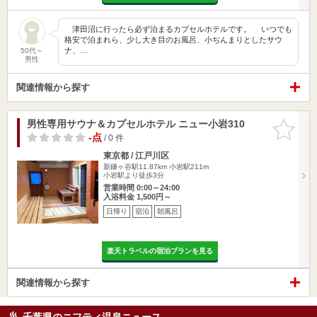
津田沼に行ったら必ず泊まるカプセルホテルです。 いつでも
格安で泊まれら、少し大き目のお風呂、小ぢんまりとしたサウ
ナ、…
50代～
男性
関連情報から探す
男性専用サウナ＆カプセルホテル ニュー小岩310
お気に入
りに追加
-点
/ 0 件
東京都 / 江戸川区
新鎌ヶ谷駅11.87km
小岩駅211m
小岩駅より徒歩3分
営業時間 0:00～24:00
入浴料金 1,500円～
日帰り
宿泊
朝風呂
楽天トラベルの宿泊プランを見る
関連情報から探す