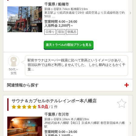
千葉県 / 船橋市
新鎌ヶ谷駅8.74km
船橋駅219m
東京駅より総武快速線で29分 成田空港より京成線特急で約
50分 …
営業時間 4:00～24:00
入浴料金 2,200円～
日帰り
宿泊
朝風呂
楽天トラベルの宿泊プランを見る
駅前サウナはスーパー銭湯に比べて割高というイメージがあり、
宿泊以外では殆ど利用しませんでした。 しかし都内はともかく千
葉…
50代～
女性
関連情報から探す
サウナ＆カプセルホテルレインボー本八幡店
お気に入
りに追加
5.0点
/ 1 件
千葉県 / 市川市
新鎌ヶ谷駅9.16km
本八幡駅28m
JR総武線本八幡駅【南口】京成本八幡駅 都営新宿線本八幡
駅
営業時間 0:00～24:00
入浴料金 1,100円～