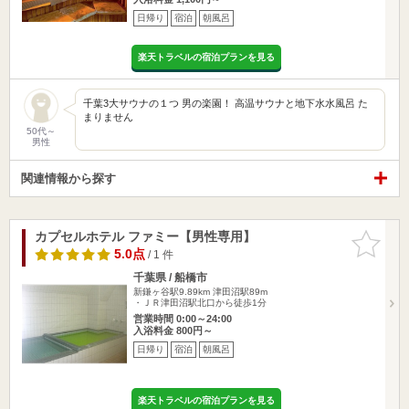
日帰り
宿泊
朝風呂
楽天トラベルの宿泊プランを見る
千葉3大サウナの１つ 男の楽園！ 高温サウナと地下水水風呂 た
まりません
50代～
男性
関連情報から探す
カプセルホテル ファミー【男性専用】
お気に入
りに追加
5.0点
/ 1 件
千葉県 / 船橋市
新鎌ヶ谷駅9.89km
津田沼駅89m
・ＪＲ津田沼駅北口から徒歩1分
営業時間 0:00～24:00
入浴料金 800円～
日帰り
宿泊
朝風呂
楽天トラベルの宿泊プランを見る