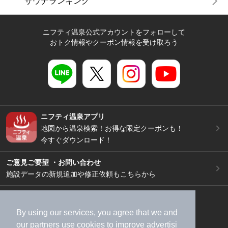
サウナランキング
ニフティ温泉公式アカウントをフォローして
おトク情報やクーポン情報を受け取ろう
ニフティ温泉アプリ
地図から温泉検索！お得な限定クーポンも！
今すぐダウンロード！
ご意見ご要望 ・お問い合わせ
施設データの新規追加や修正依頼もこちらから
スマートフォン
/
PC
加盟店募集（資料請求）
広告出稿のご案内
By using our services, you agree that we and
our
partners
use cookies to improve advertisi
利用規約
ライフスタイルMEMBERS+規約