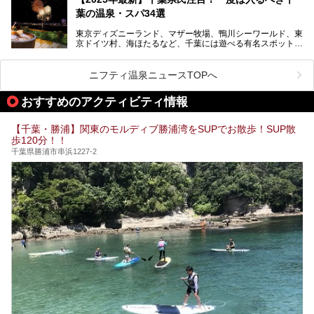
炭酸泉、海の見えるお休み処や食事処、展望抜群の屋上ま
葉の温泉・スパ34選
で、年代を問わずたっぷり楽しめます。
東京ディズニーランド、マザー牧場、鴨川シーワールド、東
今回は人気のこの施設の中でも、特におススメしたい3つの
京ドイツ村、海ほたるなど、千葉には遊べる有名スポットが
ポイントについて厳選してお届けします。読めばきっと、行
たくさん。そんな千葉県は温泉・スパもすごいんです！千葉
きたくなること間違いなし！
県で生まれ、千葉県で育ち、つい最近まで千葉在住だった私
がお勧めする、一度は入るべき千葉の温泉・スパ34選をま
ニフティ温泉ニュースTOPへ
とめました。
おすすめのアクティビティ情報
【千葉・勝浦】関東のモルディブ勝浦湾をSUPでお散歩！SUP散
歩120分！！
千葉県勝浦市串浜1227-2