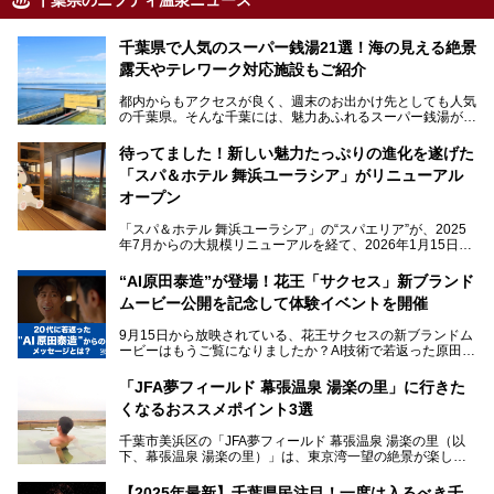
千葉県のニフティ温泉ニュース
千葉県で人気のスーパー銭湯21選！海の見える絶景
露天やテレワーク対応施設もご紹介
都内からもアクセスが良く、週末のお出かけ先としても人気
の千葉県。そんな千葉には、魅力あふれるスーパー銭湯がた
くさんあります。
待ってました！新しい魅力たっぷりの進化を遂げた
「サウナでしっかりととのいたい」「海が見える絶景で非日
「スパ＆ホテル 舞浜ユーラシア」がリニューアル
常を味わいたい」「子連れでも気兼ねなく1日過ごした
い」。
オープン
そんな多様なニーズに応える施設が揃っているため、その日
「スパ＆ホテル 舞浜ユーラシア」の“スパエリア”が、2025
の目的に合った施設がきっと見つかるはずです。
年7月からの大規模リニューアルを経て、2026年1月15日
（木）に再オープン！
さらに最近では、24時間営業で深夜まで滞在できる施設
“AI原田泰造”が登場！花王「サクセス」新ブランド
や、テレワーク・コワーキングスペースを備えた仕事もでき
新設エリアや生まれ変わった浴場・サウナの魅力を、人気キ
るスパも増えており、ただの入浴施設にとどまらない進化を
ムービー公開を記念して体験イベントを開催
ャラクター「ユーラシわん」と一緒にご紹介します。必見の
遂げています。
マル秘情報がたっぷり。ぜひチェックしてみてください！
9月15日から放映されている、花王サクセスの新ブランドム
───
本記事では、人気スーパー銭湯から絶景施設、コワーキング
ービーはもうご覧になりましたか？AI技術で若返った原田泰
提供元：SPA＆HOTEL舞浜ユーラシア【PR】
スペースや休憩スペースが充実した施設、子連れファミリー
造さんが登場して、“前を向くチカラに”というメッセージを
この記事はSPA＆HOTEL舞浜ユーラシアのPRレポート記事
向けの施設など、目的に合わせたおすすめの施設を紹介しま
伝えるムービーです。公開を記念して、スパメッツァおおた
です。
「JFA夢フィールド 幕張温泉 湯楽の里」に行きた
す。
か竜泉寺の湯にて体験イベントを開催。花王サクセスの製品
くなるおススメポイント3選
が無料で試せるチャンスです！
千葉県でスーパー銭湯選びに困った際は、ぜひ参考にしてく
───
ださい。
千葉市美浜区の「JFA夢フィールド 幕張温泉 湯楽の里（以
提供元：花王株式会社【PR】
下、幕張温泉 湯楽の里）」は、東京湾一望の絶景が楽しめ
この記事は花王株式会社商品のPRレポート記事です。
る日帰り温泉です。
設備も天然温泉の露天風呂、サウナ、岩盤浴のほか、高濃度
【2025年最新】千葉県民注目！一度は入るべき千