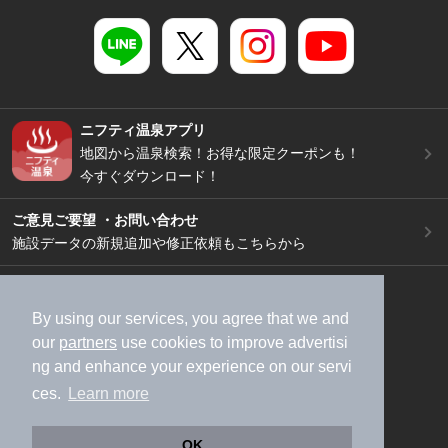
ニフティ温泉アプリ
地図から温泉検索！お得な限定クーポンも！
今すぐダウンロード！
ご意見ご要望 ・お問い合わせ
施設データの新規追加や修正依頼もこちらから
スマートフォン
/
PC
加盟店募集（資料請求）
広告出稿のご案内
By using our services, you agree that we and
our
partners
use cookies to improve advertisi
利用規約
ライフスタイルMEMBERS+規約
ng and enhance your experience on our servi
特定商取引法に基づく表記
ヘルプ
採用情報
ces.
Learn more
運営会社
個人情報保護ポリシー
©NIFTY Lifestyle Co., Ltd.
OK