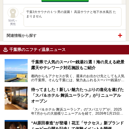
千葉3大サウナの１つ 男の楽園！ 高温サウナと地下水水風呂 た
まりません
50代～
男性
関連情報から探す
千葉県のニフティ温泉ニュース
千葉県で人気のスーパー銭湯21選！海の見える絶景
露天やテレワーク対応施設もご紹介
都内からもアクセスが良く、週末のお出かけ先としても人気
の千葉県。そんな千葉には、魅力あふれるスーパー銭湯がた
くさんあります。
待ってました！新しい魅力たっぷりの進化を遂げた
「サウナでしっかりととのいたい」「海が見える絶景で非日
「スパ＆ホテル 舞浜ユーラシア」がリニューアル
常を味わいたい」「子連れでも気兼ねなく1日過ごした
い」。
オープン
そんな多様なニーズに応える施設が揃っているため、その日
「スパ＆ホテル 舞浜ユーラシア」の“スパエリア”が、2025
の目的に合った施設がきっと見つかるはずです。
年7月からの大規模リニューアルを経て、2026年1月15日
（木）に再オープン！
さらに最近では、24時間営業で深夜まで滞在できる施設
“AI原田泰造”が登場！花王「サクセス」新ブランド
や、テレワーク・コワーキングスペースを備えた仕事もでき
新設エリアや生まれ変わった浴場・サウナの魅力を、人気キ
るスパも増えており、ただの入浴施設にとどまらない進化を
ムービー公開を記念して体験イベントを開催