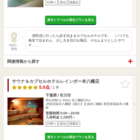
日帰り
宿泊
朝風呂
楽天トラベルの宿泊プランを見る
津田沼に行ったら必ず泊まるカプセルホテルです。 いつでも
格安で泊まれら、少し大き目のお風呂、小ぢんまりとしたサウ
ナ、…
50代～
男性
関連情報から探す
サウナ＆カプセルホテルレインボー本八幡店
お気に入
りに追加
5.0点
/ 1 件
千葉県 / 市川市
西白井駅11.80km
本八幡駅28m
JR総武線本八幡駅【南口】京成本八幡駅 都営新宿線本八幡
駅
営業時間 0:00～24:00
入浴料金 1,100円～
日帰り
宿泊
朝風呂
楽天トラベルの宿泊プランを見る