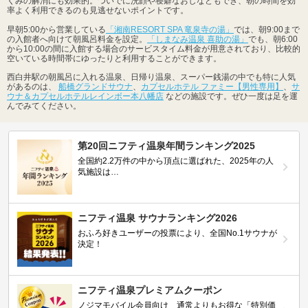
くみの解消にも効果的。ついでに洗顔や寝癖なおしなどもでき、朝の時間を効
率よく利用できるのも見逃せないポイントです。
早朝5:00から営業している
「湘南RESORT SPA 竜泉寺の湯」
では、朝9:00まで
の入館者へ向けて朝風呂料金を設定。
「しまなみ温泉 喜助の湯」
でも、朝6:00
から10:00の間に入館する場合のサービスタイム料金が用意されており、比較的
空いている時間帯にゆったりと利用することができます。
西白井駅の朝風呂に入れる温泉、日帰り温泉、スーパー銭湯の中でも特に人気
があるのは、
船橋グランドサウナ
、
カプセルホテル ファミー【男性専用】
、
サ
ウナ＆カプセルホテルレインボー本八幡店
などの施設です。ぜひ一度は足を運
んでみてください。
第20回ニフティ温泉年間ランキング2025
全国約2.2万件の中から頂点に選ばれた、2025年の人
気施設は…
ニフティ温泉 サウナランキング2026
おふろ好きユーザーの投票により、全国No.1サウナが
決定！
ニフティ温泉プレミアムクーポン
ノジマモバイル会員向け 通常よりもお得な「特別価