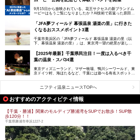
ャラクター「ユーラシわん」と一緒にご紹介します。必見の
遂げています。
マル秘情報がたっぷり。ぜひチェックしてみてください！
9月15日から放映されている、花王サクセスの新ブランドム
───
本記事では、人気スーパー銭湯から絶景施設、コワーキング
ービーはもうご覧になりましたか？AI技術で若返った原田泰
提供元：SPA＆HOTEL舞浜ユーラシア【PR】
スペースや休憩スペースが充実した施設、子連れファミリー
造さんが登場して、“前を向くチカラに”というメッセージを
この記事はSPA＆HOTEL舞浜ユーラシアのPRレポート記事
向けの施設など、目的に合わせたおすすめの施設を紹介しま
伝えるムービーです。公開を記念して、スパメッツァおおた
です。
「JFA夢フィールド 幕張温泉 湯楽の里」に行きた
す。
か竜泉寺の湯にて体験イベントを開催。花王サクセスの製品
くなるおススメポイント3選
が無料で試せるチャンスです！
千葉県でスーパー銭湯選びに困った際は、ぜひ参考にしてく
───
ださい。
千葉市美浜区の「JFA夢フィールド 幕張温泉 湯楽の里（以
提供元：花王株式会社【PR】
下、幕張温泉 湯楽の里）」は、東京湾一望の絶景が楽しめ
この記事は花王株式会社商品のPRレポート記事です。
る日帰り温泉です。
設備も天然温泉の露天風呂、サウナ、岩盤浴のほか、高濃度
【2025年最新】千葉県民注目！一度は入るべき千
炭酸泉、海の見えるお休み処や食事処、展望抜群の屋上ま
葉の温泉・スパ34選
で、年代を問わずたっぷり楽しめます。
東京ディズニーランド、マザー牧場、鴨川シーワールド、東
今回は人気のこの施設の中でも、特におススメしたい3つの
京ドイツ村、海ほたるなど、千葉には遊べる有名スポットが
ポイントについて厳選してお届けします。読めばきっと、行
たくさん。そんな千葉県は温泉・スパもすごいんです！千葉
きたくなること間違いなし！
県で生まれ、千葉県で育ち、つい最近まで千葉在住だった私
がお勧めする、一度は入るべき千葉の温泉・スパ34選をま
ニフティ温泉ニュースTOPへ
とめました。
おすすめのアクティビティ情報
【千葉・勝浦】関東のモルディブ勝浦湾をSUPでお散歩！SUP散
歩120分！！
千葉県勝浦市串浜1227-2