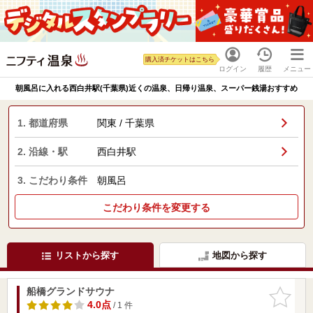
購入済チケットはこちら
ログイン
履歴
メニュー
朝風呂に入れる西白井駅(千葉県)近くの温泉、日帰り温泉、スーパー銭湯おすすめ
1. 都道府県
関東 / 千葉県
2. 沿線・駅
西白井駅
3. こだわり条件
朝風呂
こだわり条件を変更する
リストから探す
地図から探す
船橋グランドサウナ
お気に入
りに追加
4.0点
/ 1 件