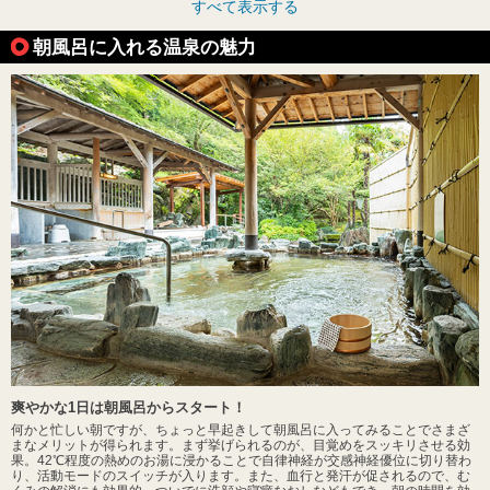
すべて表示する
朝風呂に入れる温泉の魅力
爽やかな1日は朝風呂からスタート！
何かと忙しい朝ですが、ちょっと早起きして朝風呂に入ってみることでさまざ
まなメリットが得られます。まず挙げられるのが、目覚めをスッキリさせる効
果。42℃程度の熱めのお湯に浸かることで自律神経が交感神経優位に切り替わ
り、活動モードのスイッチが入ります。また、血行と発汗が促されるので、む