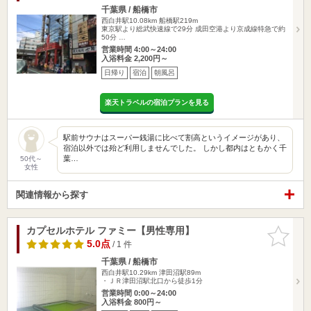
千葉県 / 船橋市
西白井駅10.08km
船橋駅219m
東京駅より総武快速線で29分 成田空港より京成線特急で約
50分 …
営業時間 4:00～24:00
入浴料金 2,200円～
日帰り
宿泊
朝風呂
楽天トラベルの宿泊プランを見る
駅前サウナはスーパー銭湯に比べて割高というイメージがあり、
宿泊以外では殆ど利用しませんでした。 しかし都内はともかく千
葉…
50代～
女性
関連情報から探す
カプセルホテル ファミー【男性専用】
お気に入
りに追加
5.0点
/ 1 件
千葉県 / 船橋市
西白井駅10.29km
津田沼駅89m
・ＪＲ津田沼駅北口から徒歩1分
営業時間 0:00～24:00
入浴料金 800円～