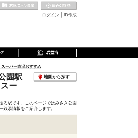
お気に入りの温泉
最近の履歴
ログイン
ID作成
グ
岩盤浴
、スーパー銭湯おすすめ
公園駅
地図から探す
、スー
走る駅です。このページではみさき公園
ー銭湯情報をご紹介します。