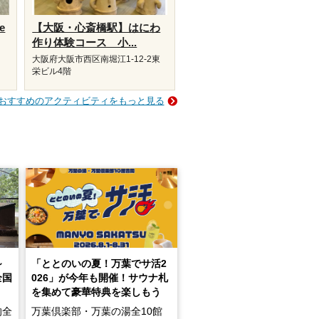
e
【大阪・心斎橋駅】はにわ
作り体験コース 小...
大阪府大阪市西区南堀江1-12-2東
栄ビル4階
おすすめのアクティビティをもっと見る
～
「ととのいの夏！万葉でサ活2
全国
026」が今年も開催！サウナ札
を集めて豪華特典を楽しもう
的全
万葉倶楽部・万葉の湯全10館