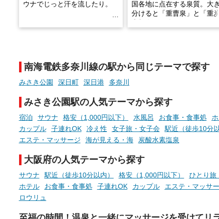
ウナでじっと汗を流したり。
国各地に点在する泉質。大
分けると「重曹泉」と「重
土類泉」に分かれます。
そんな「一人でぼんやり過ごす
また硫黄や鉄分などの特殊
時間」、ふだん後回しにしてい
が混ざり合うことで、複雑
た「これからのこと」や「ちょ
多様な個性を持つことも多
南海電鉄多奈川線の駅から同じテーマで探す
っとした悩み」が、頭に浮かん
す。
でくることはありませんか？
みさき公園
深日町
深日港
多奈川
今回は筆者自ら入浴した中
ら、日本各地にある炭酸水
みさき公園駅の人気テーマから探す
泉を12施設セレクト。すべ
お風呂でリラックスしているか
日帰り入浴可能で、源泉か
宿泊
サウナ
格安（1,000円以下）
水風呂
お食事・食事処
ホ
らこそ向き合える、大切な自分
しと泉質の良さにこだわり
カップル
子連れOK
冷え性
女子旅・女子会
駅近（徒歩10分
の本音。
つ、万人におすすめしたい
エステ・マッサージ
海が見える・海
炭酸水素塩泉
を厳選しました。
そんな心のつぶやきを、湯あが
大阪府の人気テーマから探す
りの温まった心のまま相談でき
たら素敵ですよね。
サウナ
駅近（徒歩10分以内）
格安（1,000円以下）
ひとり旅
ホテル
お食事・食事処
子連れOK
カップル
エステ・マッサ
ロウリュ
ニフティ温泉の「占いベンチ」
至福の時間！温泉と一緒にマッサージを受けてリ
は、そんなあなたの心のつぶや