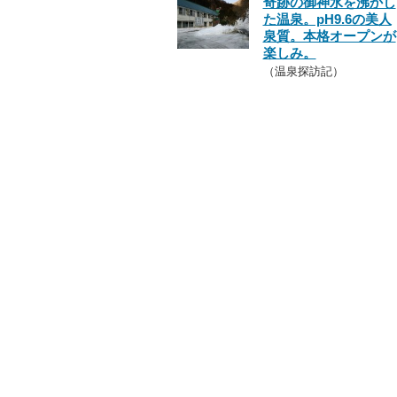
奇跡の御神水を沸かし
た温泉。pH9.6の美人
泉質。本格オープンが
楽しみ。
（温泉探訪記）