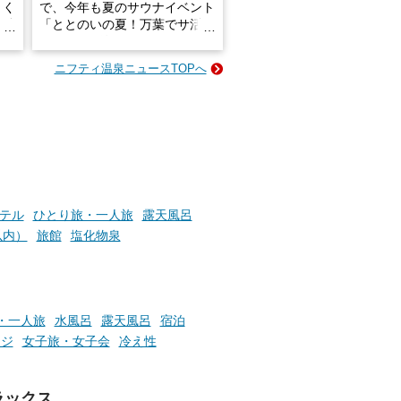
きく
で、今年も夏のサウナイベント
炭酸
「ととのいの夏！万葉でサ活2
026」が開催されます！
ニフティ温泉ニュースTOPへ
成分
2026年8月1日（土）～8月31
かつ
日（月）までの開催期間中は、
いで
サウナ飯やサウナドリンク、岩
盤浴の利用などで「万葉サウナ
札」を集めることで、オリジナ
か
ルグッズや無料券などの特典と
素塩
交換可能。
て
け流
さらに、各館ではアロマロウリ
テル
ひとり旅・一人旅
露天風呂
つ
ュやアウフグースなど、サウナ
以内）
旅館
塩化物泉
施設
好きにはたまらない多彩なイベ
ントも予定されています。ぜひ
チェックしてください！
───
・一人旅
水風呂
露天風呂
宿泊
提供元：万葉倶楽部株式会社
ージ
女子旅・女子会
冷え性
【PR】
この記事は万葉倶楽部株式会社
のPR記事です。
ラックス