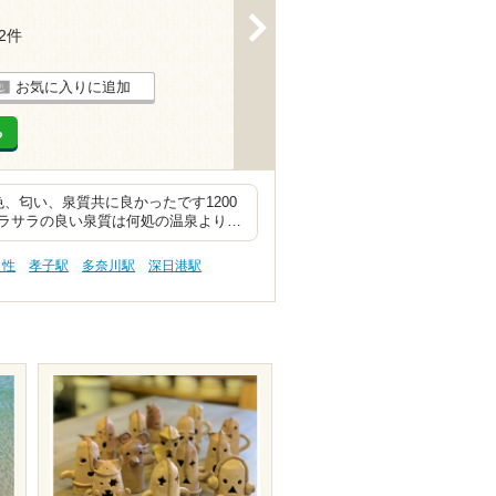
>
22件
お気に入りに追加
る
、匂い、泉質共に良かったです1200
ラサラの良い泉質は何処の温泉より…
え性
孝子駅
多奈川駅
深日港駅