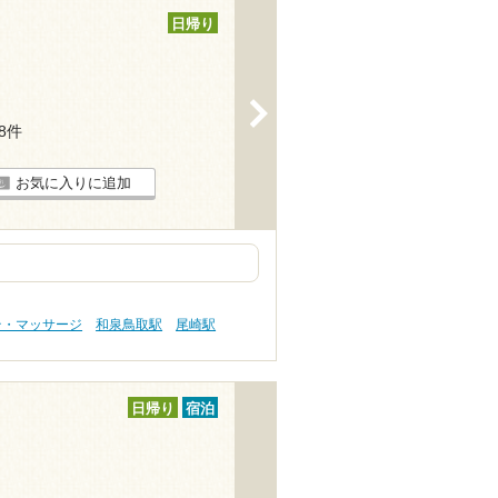
日帰り
>
18件
お気に入りに追加
テ・マッサージ
和泉鳥取駅
尾崎駅
日帰り
宿泊