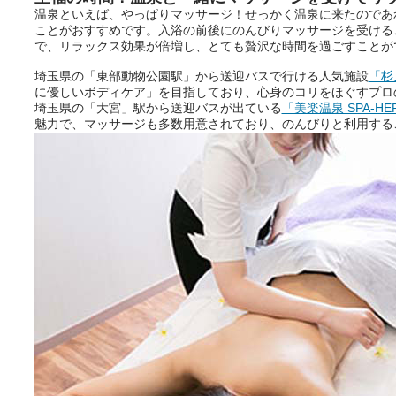
温泉といえば、やっぱりマッサージ！せっかく温泉に来たのであ
きをプロの占い師に相談するこ
ことがおすすめです。入浴の前後にのんびりマッサージを受ける
とができるサービスです。
で、リラックス効果が倍増し、とても贅沢な時間を過ごすことが
埼玉県の「東部動物公園駅」から送迎バスで行ける人気施設
「杉
に優しいボディケア」を目指しており、心身のコリをほぐすプロ
おふろパス会員様なら、この特
埼玉県の「大宮」駅から送迎バスが出ている
「美楽温泉 SPA-HE
別なひとときを「毎月10分無
魅力で、マッサージも多数用意されており、のんびりと利用する
料」でご利用いただけます。
お湯で体がほぐれたら、次は占
い師さんとお話しして、心もほ
ぐしてみませんか？