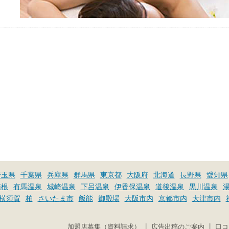
埼玉県
千葉県
兵庫県
群馬県
東京都
大阪府
北海道
長野県
愛知県
箱根
有馬温泉
城崎温泉
下呂温泉
伊香保温泉
道後温泉
黒川温泉
横須賀
柏
さいたま市
飯能
御殿場
大阪市内
京都市内
大津市内
|
|
加盟店募集（資料請求）
広告出稿のご案内
口コ