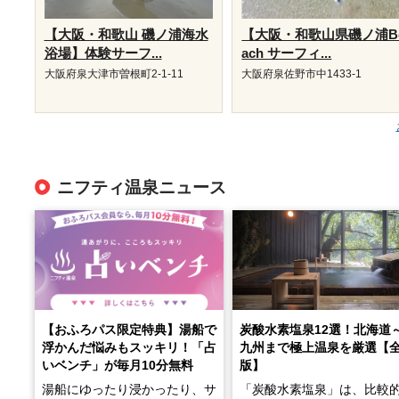
【大阪・和歌山 磯ノ浦海水
【大阪・和歌山県磯ノ浦B
浴場】体験サーフ...
ach サーフィ...
大阪府泉大津市曽根町2-1-11
大阪府泉佐野市中1433-1
ニフティ温泉ニュース
【おふろパス限定特典】湯船で
炭酸水素塩泉12選！北海道
浮かんだ悩みもスッキリ！「占
九州まで極上温泉を厳選【
いベンチ」が毎月10分無料
版】
湯船にゆったり浸かったり、サ
「炭酸水素塩泉」は、比較