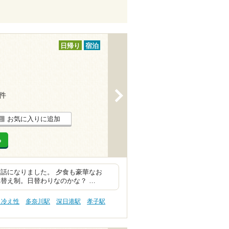
日帰り
宿泊
>
2件
お気に入りに追加
る
話になりました。 夕食も豪華なお
替え制。日替わりなのかな？ …
 冷え性
多奈川駅
深日港駅
孝子駅