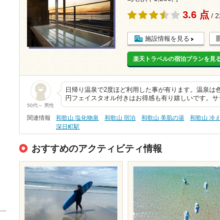
3.6 点
/ 
施設情報を見る
楽天トラベルの宿泊プランを見
日帰り温泉で2度ほど利用した事が有ります。温泉は色
円フェイスタオル付きはお得感も有り嬉しいです。サ
50代～ 男性
関連情報
和歌山 塩化物泉
和歌山 宿泊
和歌山 美肌の湯
和歌山 冷
深日町駅
おすすめのアクティビティ情報