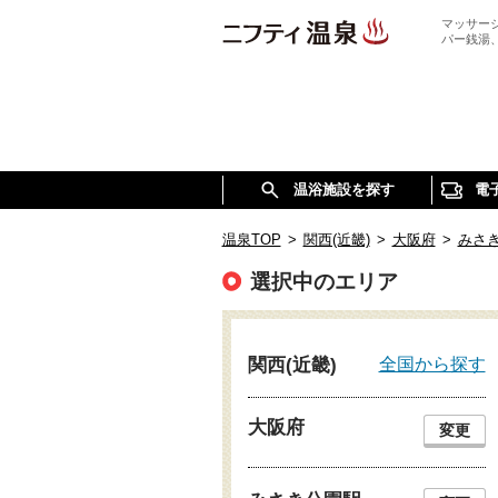
マッサー
パー銭湯
温浴施設を探す
電
温泉TOP
>
関西(近畿)
>
大阪府
>
みさ
選択中のエリア
全国から探す
関西(近畿)
大阪府
変更