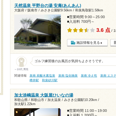
天然温泉 平野台の湯 安庵(あんあん)
大阪府 / 阪南市 /
みさき公園駅9.56km
/
和泉鳥取駅1.58km
■営業時間 9:00～25:00
■入浴料 700円～
3.6 点
/ 
施設情報を見る
ゴルフ練習後のお風呂が気持ちよさそうです。
～10代 男性
関連情報
泉南 炭酸水素塩泉
泉南 塩化物泉
泉南 冷え性
泉南 エス
樽井駅
和泉砂川駅
加太淡嶋温泉 大阪屋ひいなの湯
和歌山県 / 和歌山市 / 加太温泉 /
みさき公園駅10.20km
/
加太駅1.22km
■営業時間 11:00～19:00
■入浴料 1,200円～