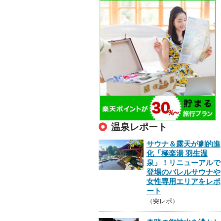
温泉レポート
サウナ＆露天が劇的進
化「極楽湯 羽生温
泉」！リニューアルで
登場のバレルサウナや
女性専用エリアをレポ
ート
（突レポ）