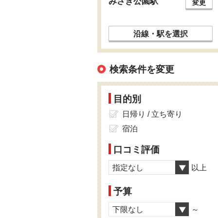
みさき公園駅
変更
沿線・駅を選択
検索条件を変更
目的別
日帰り / 立ち寄り
宿泊
口コミ評価
指定なし
以上
予算
下限なし
～