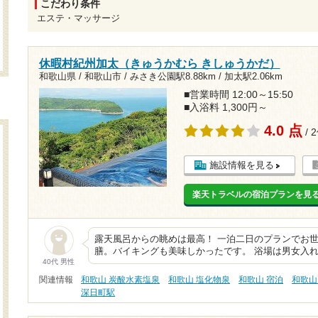
こだわり条件
エステ・マッサージ
休暇村紀州加太（きゅうかむら きしゅうかだ）
和歌山県 / 和歌山市 /
みさき公園駅8.88km
/
加太駅2.06km
■営業時間 12:00～15:50
■入浴料 1,300円～
4.0 点
/ 
施設情報を見る
楽天トラベルの宿泊プランを見
露天風呂からの眺めは最高！ 一泊二日のプランでお世
膳。バイキングも美味しかったです。 浴場は男女入れ
40代 男性
関連情報
和歌山 炭酸水素塩泉
和歌山 塩化物泉
和歌山 宿泊
和歌山
深日町駅