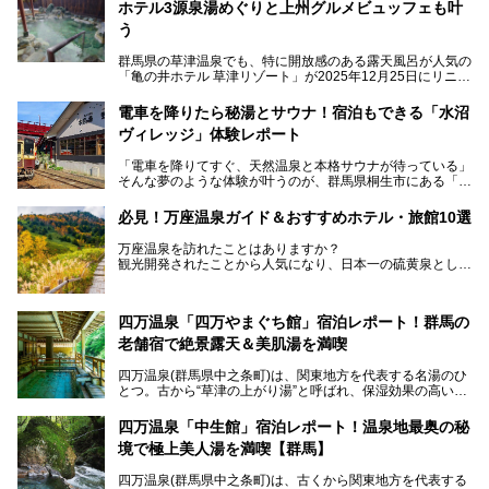
ホテル3源泉湯めぐりと上州グルメビュッフェも叶
う
群馬県の草津温泉でも、特に開放感のある露天風呂が人気の
「亀の井ホテル 草津リゾート」が2025年12月25日にリニュ
ーアルオープンしました。
ロビーや客室が綺麗になって、上州グルメにこだわったビュ
電車を降りたら秘湯とサウナ！宿泊もできる「水沼
ッフェも人気！アクセスはシャトルバスで楽々、さらに草津
ヴィレッジ」体験レポート
温泉にある姉妹ホテルの「草津温泉 大東舘」「亀の井ホテ
ル 草津湯畑」の湯めぐりまで楽しめます。
「電車を降りてすぐ、天然温泉と本格サウナが待っている」
そんな夢のような体験が叶うのが、群馬県桐生市にある「駅
今回はそんな「亀の井ホテル 草津リゾート」を徹底レポー
の天然温泉&サウナの森 水沼ヴィレッジ」です。
ト！
日帰り温泉の「水沼の湯」と宿泊もできる「サウナの森」、
必見！万座温泉ガイド＆おすすめホテル・旅館10選
２つのエリアがあります。
───
提供元：アイコニア・ホスピタリティ株式会社【PR】
万座温泉を訪れたことはありますか？
今回は、その中でも特にユニークな駅直結の「水沼の湯」の
この記事は亀の井ホテル 草津リゾートのPR記事です。
観光開発されたことから人気になり、日本一の硫黄泉として
魅力に焦点を当て、温泉好き、サウナー、そして電車旅好き
も有名な温泉地です。
も必見の、心と体がリフレッシュする水沼ヴィレッジの体験
レポートをお届けします。
万座温泉が何県にあるのか、どんな温泉なのか、知らない方
四万温泉「四万やまぐち館」宿泊レポート！群馬の
も多いかもしれません。
老舗宿で絶景露天＆美肌湯を満喫
そこで筆者である私が実際に行ってみました！万座温泉の楽
しみ方や周辺の観光地を解説します。
四万温泉(群馬県中之条町)は、関東地方を代表する名湯のひ
また、日帰り入浴できる温泉から混浴可能な温泉まで、おす
とつ。古から“草津の上がり湯”と呼ばれ、保湿効果の高い美
すめの入浴施設もご紹介します！
肌湯として有名な存在です。
四万温泉「中生館」宿泊レポート！温泉地最奥の秘
「四万やまぐち館」は、この地を代表する旅館の一つ。日帰
境で極上美人湯を満喫【群馬】
り入浴も可能ですが、やはり宿泊してじっくり楽しむのがベ
スト。今回は筆者自ら宿泊し、人気の絶景露天風呂＆極上美
四万温泉(群馬県中之条町)は、古くから関東地方を代表する
肌湯をはじめ、館内の魅力をたっぷりとご紹介します！