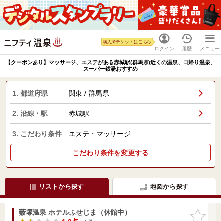
購入済チケットはこちら
ログイン
履歴
メニュー
【クーポンあり】マッサージ、エステがある赤城駅(群馬県)近くの温泉、日帰り温泉、
スーパー銭湯おすすめ
1. 都道府県
関東 / 群馬県
2. 沿線・駅
赤城駅
3. こだわり条件
エステ・マッサージ
こだわり条件を変更する
リストから探す
地図から探す
薮塚温泉 ホテルふせじま（休館中）
お気に入
りに追加