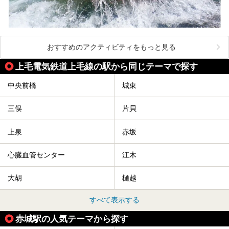
おすすめのアクティビティをもっと見る
上毛電気鉄道上毛線の駅から同じテーマで探す
中央前橋
城東
三俣
片貝
上泉
赤坂
心臓血管センター
江木
大胡
樋越
すべて表示する
赤城駅の人気テーマから探す