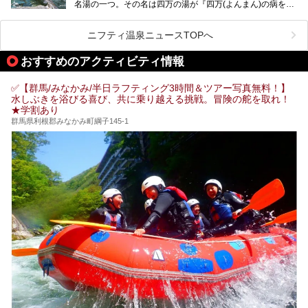
名湯の一つ。その名は四万の湯が『四万(よんまん)の病を癒
す霊泉』であるとする伝説に由来し、現代においても多くの
観光客で賑わう人気温泉地です。
ニフティ温泉ニュースTOPへ
「中生館」は四万温泉最奥に位置し、秘境感漂う老舗宿。泉
質の良さ(特に美人湯効果)に定評があり、知る人ぞ知る穴場
おすすめのアクティビティ情報
的存在です。今回は筆者自ら宿泊し、自慢の温泉をはじめ食
事・客室・共有スペースなど、宿の全貌を徹底紹介します。
✅【群馬/みなかみ/半日ラフティング3時間＆ツアー写真無料！】
水しぶきを浴びる喜び、共に乗り越える挑戦。冒険の舵を取れ！
★学割あり
群馬県利根郡みなかみ町綱子145-1