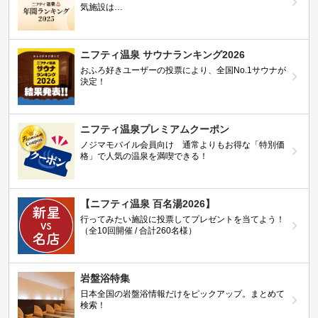
気施設は…
ニフティ温泉 サウナランキング2026
おふろ好きユーザーの投票により、全国No.1サウナが
決定！
ニフティ温泉プレミアムクーポン
ノジマモバイル会員向け 通常よりもお得な「特別価
格」で人気の温泉を満喫できる！
【ニフティ温泉 百名湯2026】
行ってみたい施設に投票してプレゼントを当てよう！
（全10回開催 / 合計260名様）
岩盤浴特集
日本全国の岩盤浴情報だけをピックアップ。まとめて
検索！