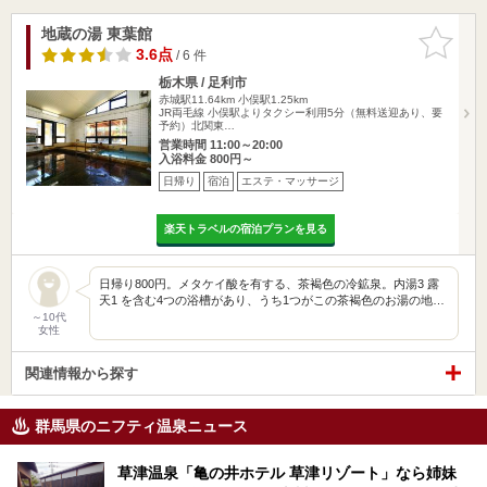
地蔵の湯 東葉館
お気に入
りに追加
3.6点
/ 6 件
栃木県 / 足利市
赤城駅11.64km
小俣駅1.25km
JR両毛線 小俣駅よりタクシー利用5分（無料送迎あり、要
予約）北関東…
営業時間 11:00～20:00
入浴料金 800円～
日帰り
宿泊
エステ・マッサージ
楽天トラベルの宿泊プランを見る
日帰り800円。メタケイ酸を有する、茶褐色の冷鉱泉。内湯3 露
天1 を含む4つの浴槽があり、うち1つがこの茶褐色のお湯の地…
～10代
女性
関連情報から探す
群馬県のニフティ温泉ニュース
草津温泉「亀の井ホテル 草津リゾート」なら姉妹