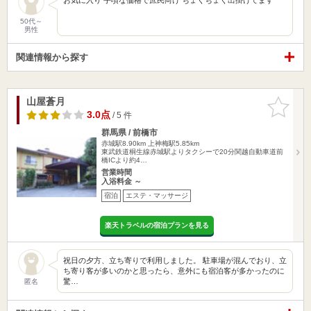
50代～
男性
関連情報から探す
山屋蒼月
お気に入
りに追加
3.0点
/ 5 件
群馬県 / 前橋市
赤城駅8.90km
上神梅駅5.85km
東武鉄道桐生線赤城駅よりタクシーで20分関越自動車道前
橋ICより約4…
営業時間
入浴料金 ～
宿泊
エステ・マッサージ
楽天トラベルの宿泊プランを見る
祝日の夕方、立ち寄りで利用しました。 駐車場が混んでおり、立
ち寄り客が多いのかと思ったら、意外にも宿泊客が多かったのに
驚…
匿名