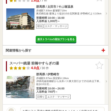
1.8点
/ 7 件
群馬県 / 太田市 / やぶ塚温泉
赤城駅7.93km
藪塚駅719m
東武桐生線 薮塚より徒歩10分北関東道 伊勢崎ICより10km
営業時間 10:00～16:00
入浴料金 1,000円～
宿泊
エステ・マッサージ
楽天トラベルの宿泊プランを見る
関連情報から探す
スーパー銭湯 前橋やすらぎの湯
お気に入
りに追加
4.0点
/ 30 件
群馬県 / 伊勢崎市
赤城駅8.87km
国定駅4.19km
JR両毛線前橋駅から永井バス東大室行きで25分終点下車、
徒歩10分北…
営業時間 10:00～24:00
入浴料金 700円～
日帰り
エステ・マッサージ
お気に入り 手頃な価格で庶民向け ちょくちょく出掛けてます