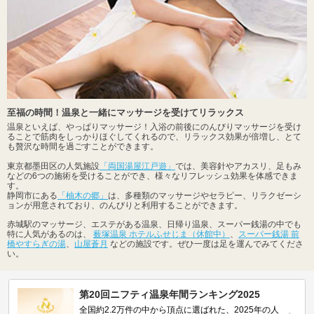
至福の時間！温泉と一緒にマッサージを受けてリラックス
温泉といえば、やっぱりマッサージ！入浴の前後にのんびりマッサージを受け
ることで筋肉をしっかりほぐしてくれるので、リラックス効果が倍増し、とて
も贅沢な時間を過ごすことができます。
東京都墨田区の人気施設
「両国湯屋江戸遊」
では、美容針やアカスリ、足もみ
などの6つの施術を受けることができ、様々なリフレッシュ効果を体感できま
す。
静岡市にある
「柚木の郷」
は、多種類のマッサージやセラピー、リラクゼーシ
ョンが用意されており、のんびりと利用することができます。
赤城駅のマッサージ、エステがある温泉、日帰り温泉、スーパー銭湯の中でも
特に人気があるのは、
薮塚温泉 ホテルふせじま（休館中）
、
スーパー銭湯 前
橋やすらぎの湯
、
山屋蒼月
などの施設です。ぜひ一度は足を運んでみてくださ
い。
第20回ニフティ温泉年間ランキング2025
全国約2.2万件の中から頂点に選ばれた、2025年の人