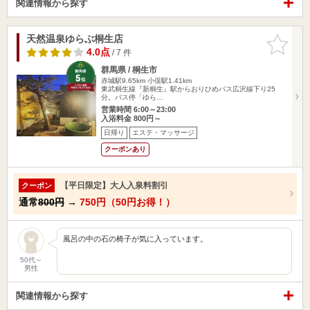
関連情報から探す
天然温泉ゆらぶ桐生店
お気に入
りに追加
4.0点
/ 7 件
群馬県 / 桐生市
赤城駅9.65km
小俣駅1.41km
東武桐生線『新桐生』駅からおりひめバス広沢線下り25
分。バス停「ゆら…
営業時間 6:00～23:00
入浴料金 800円～
日帰り
エステ・マッサージ
クーポンあり
【平日限定】大人入泉料割引
クーポン
通常
800円
→
750円（50円お得！）
風呂の中の石の椅子が気に入っています。
50代～
男性
関連情報から探す