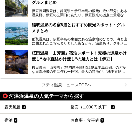
グルメまとめ
ースフィールド）、大型屋内アミューズメント施設のPLEA
SURE ARENA（プレジャーアリーナ）がぞくぞくオープン
伊豆長岡温泉は、静岡県の伊豆半島の根元に近い部分にある
予定。
温泉郷。伊豆の玄関口にあたり、伊豆観光の拠点に最適な立
地です。首都圏や名古屋圏からのアクセスが良く、宿泊はも
温泉は海一望の絶景、伊豆の幸満載の食や、全天候型のレジ
ちろん日帰りでも楽しめるのが魅力です。
ャー施設など、現在リニューアルオープンしている施設を中
稲取温泉の名宿8選とおすすめ観光スポット・グル
心に、家族連れでも大人だけでも、おひとりさまでも多彩な
メまとめ
この記事では、伊豆長岡温泉の歴史や魅力、おすすめの宿を
楽しみ方ができる「プレジャーリゾート 伊豆赤沢温泉」を
ピックアップ。周辺の観光・グルメスポットや日帰りで入れ
じっくり紹介します！
稲取温泉は、伊豆半島の東側にある温泉地のひとつ。海と山
る温泉施設も紹介します！
に囲まれたこぢんまりとした街ながら、温泉あり、グルメあ
───
り、見どころも多彩にあり、と魅力たっぷりの場所です。東
提供元：株式会社カトープレジャーグループ【PR】
京からは約2時間30分、直通電車もありアクセスしやすいの
この記事はプレジャーリゾート 伊豆赤沢温泉のPR記事で
桜田温泉「山芳園」宿泊レポート！究極の源泉かけ
もうれしいところ。
す。
流し“地中直結かけ流し”の魅力とは【伊豆】
この記事では、稲取温泉での宿泊におすすめの宿や日帰りで
桜田温泉「山芳園」(静岡県松崎町)は伊豆半島西部、のどか
入れる温泉施設、チェックしたい観光スポットやアクティビ
な田園地帯の中に佇む一軒宿。最大の特徴が、“地中直結か
ティなどを一挙にまとめピックアップ。伊豆稲取温泉を訪れ
け流し”と呼ばれるこの宿独自の湯使い(温泉供給方法)です。
る際の参考にしてくださいね！
地下に眠る源泉を加水・加温・消毒無し、さらには途中過程
で空気にも触れさせることなく浴槽まで提供。「究極の源泉
ニフティ温泉ニュースTOPへ
かけ流し」と言っても決して過言ではありません。
今回、桜田温泉「山芳園」の“温泉”を中心に、その魅力を詳
河津浜温泉の人気テーマから探す
細レポート。また口コミの評判も非常に高い宿であり、客室
や食事も併せて徹底紹介します！
露天風呂
格安（1,000円以下）
3
3
宿泊
お食事・食事処
2
2