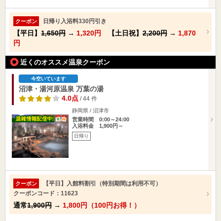
日帰り入浴料330円引き
クーポン
【平日】
1,650円
→
1,320円
【土日祝】
2,200円
→
1,870
円
近くのオススメ温泉クーポン
今空いています
沼津・湯河原温泉 万葉の湯
4.0点
/ 44 件
静岡県 / 沼津市
営業時間 0:00～24:00
入浴料金 1,900円～
日帰り
【平日】入館料割引（特別期間は利用不可）
クーポン
クーポンコード：11623
通常
1,900円
→
1,800円（100円お得！）