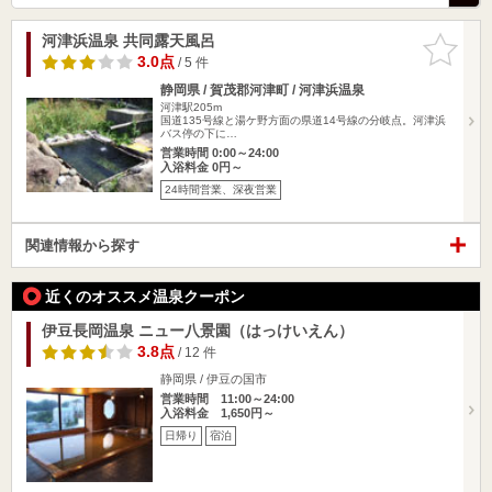
河津浜温泉 共同露天風呂
お気に入
りに追加
3.0点
/ 5 件
静岡県 / 賀茂郡河津町 / 河津浜温泉
河津駅205m
国道135号線と湯ケ野方面の県道14号線の分岐点。河津浜
バス停の下に…
営業時間 0:00～24:00
入浴料金 0円～
24時間営業、深夜営業
関連情報から探す
近くのオススメ温泉クーポン
伊豆長岡温泉 ニュー八景園（はっけいえん）
3.8点
/ 12 件
静岡県 / 伊豆の国市
営業時間 11:00～24:00
入浴料金 1,650円～
日帰り
宿泊