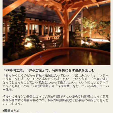
「24時間営業」「深夜営業」で、時間を気にせず温泉を楽しむ
「せっかく行くのだから何度も温泉に入ってゆっくり楽しみたい！」「レジャ
ー帰り、少し遅くなったけど温泉に立ち寄りたい」という方や、「仕事で遅く
なってしまったけど広いお風呂につかって癒されたい」という忙しいビジネス
マンにも嬉しいのが「24時間営業」や「深夜営業」を行っている温泉、スーパ
ー銭湯。
清掃や点検などの作業によって入浴が利用できない場合や時間帯によって深夜
料金が発生する場合があるので、料金や利用時間などは事前に確認しておくと
いいでしょう。
■関連まとめ