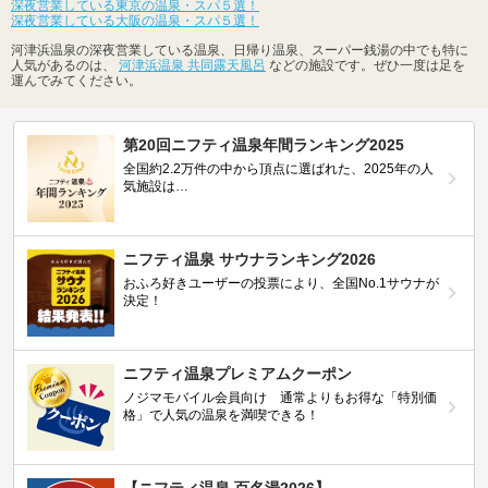
深夜営業している東京の温泉・スパ５選！
深夜営業している大阪の温泉・スパ５選！
河津浜温泉の深夜営業している温泉、日帰り温泉、スーパー銭湯の中でも特に
人気があるのは、
河津浜温泉 共同露天風呂
などの施設です。ぜひ一度は足を
運んでみてください。
第20回ニフティ温泉年間ランキング2025
全国約2.2万件の中から頂点に選ばれた、2025年の人
気施設は…
ニフティ温泉 サウナランキング2026
おふろ好きユーザーの投票により、全国No.1サウナが
決定！
ニフティ温泉プレミアムクーポン
ノジマモバイル会員向け 通常よりもお得な「特別価
格」で人気の温泉を満喫できる！
【ニフティ温泉 百名湯2026】