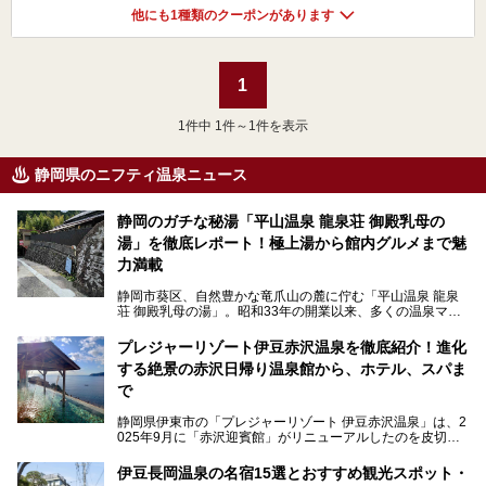
他にも1種類のクーポンがあります
1
1
件中 1件～1件を表示
静岡県のニフティ温泉ニュース
静岡のガチな秘湯「平山温泉 龍泉荘 御殿乳母の
湯」を徹底レポート！極上湯から館内グルメまで魅
力満載
静岡市葵区、自然豊かな竜爪山の麓に佇む「平山温泉 龍泉
荘 御殿乳母の湯」。昭和33年の開業以来、多くの温泉マニ
アや地元の方々に愛され続けている、知る人ぞ知る鄙び系の
極上温泉です。お湯はもちろん、実はグルメも揃っているん
プレジャーリゾート伊豆赤沢温泉を徹底紹介！進化
です。多くのファンを持つ、その圧倒的なこだわりと魅力を
する絶景の赤沢日帰り温泉館から、ホテル、スパま
解説します。
で
静岡県伊東市の「プレジャーリゾート 伊豆赤沢温泉」は、2
025年9月に「赤沢迎賓館」がリニューアルしたのを皮切り
に、12月には「赤沢温泉ホテル」、「赤沢日帰り温泉
館」、「RED 28 HOTEL」がリニューアル。さらにこのあ
伊豆長岡温泉の名宿15選とおすすめ観光スポット・
とグランピング施設のGRAX EARTH FIELD（グラックスア