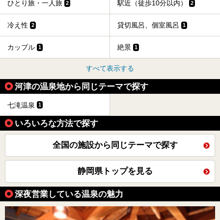
ひとり旅・一人旅
駅近（徒歩10分以内）
2
2
冷え性
貸切風呂、個室風呂
2
1
カップル
絶景
1
1
すべて表示する
河津の温泉地から同じテーマで探す
七滝温泉
1
いろいろな方法で探す
全国の施設から同じテーマで探す
静岡県トップを見る
深夜営業している温泉の魅力