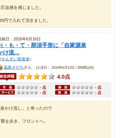
し圧迫感を感じました。
00円で入れて頂きました。
投稿日：2016年6月16日
お・も・て・那須手形に「自家源泉
かけ流…
（
かんすい苑覚楽
）
温泉そだち
さん
[入浴日： 2016年6月12日 / 2時間以内]
4.0点
- 点
- 点
- 点
- 点
源泉かけ流し」と有ったので
石畳を歩き、フロントへ。