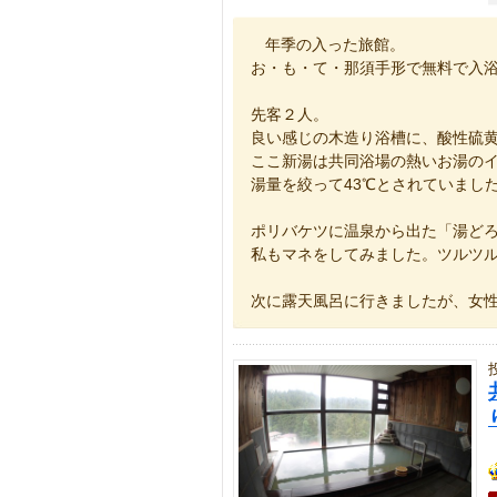
年季の入った旅館。
お・も・て・那須手形で無料で入
先客２人。
良い感じの木造り浴槽に、酸性硫
ここ新湯は共同浴場の熱いお湯の
湯量を絞って43℃とされていまし
ポリバケツに温泉から出た「湯ど
私もマネをしてみました。ツルツ
次に露天風呂に行きましたが、女