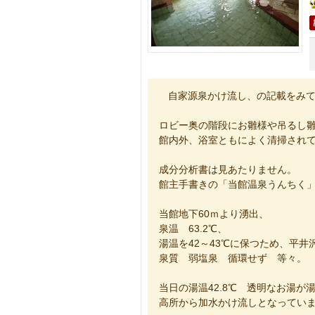
自家源泉かけ流し、の記載をみ
ロビー奥の階段にお雛様や吊るし
館内外、浴室ともによく清掃され
成分分析書は見あたりません。
館主手書きの「当館温泉うんちく
当館地下60ｍより湧出、
泉温 63.2℃、
湯温を42～43℃に保つため、平
泉質 弱塩泉 循環せず 等々。
当日の湯温42.8℃ 透明なお湯が
高所から加水かけ流しとなってい