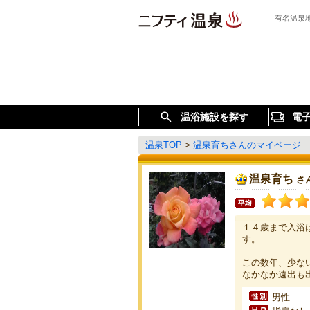
有名温泉
温浴施設を探す
電
温泉TOP
>
温泉育ちさんのマイページ
温泉育ち
さ
１４歳まで入浴
す。
この数年、少な
なかなか遠出も
男性