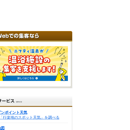
ピンポイント天気
「行楽地のスポット天気」を調べる
地図