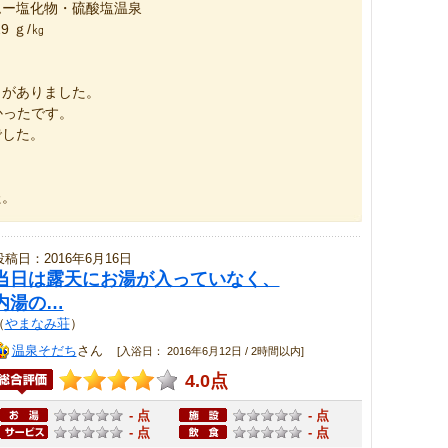
ムー塩化物・硫酸塩温泉
 ｇ/㎏
 がありました。
かったです。
でした。
た。
投稿日：2016年6月16日
当日は露天にお湯が入っていなく、
内湯の…
（
やまなみ荘
）
温泉そだち
さん
[入浴日： 2016年6月12日 / 2時間以内]
4.0点
- 点
- 点
- 点
- 点