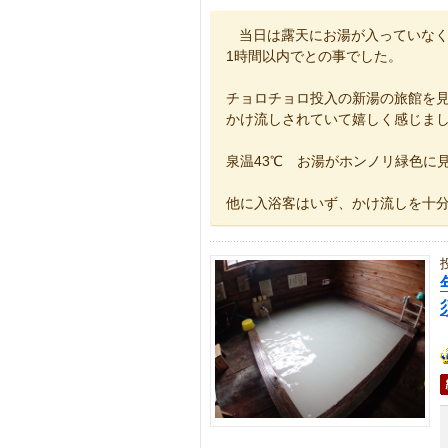
当日は露天にお湯が入っていな
1時間以内でとの事でした。
チョロチョロ投入の新湯の旅館を
かけ流しされていて嬉しく感じま
泉温43℃ お湯がホンノリ緑色に
他に入浴客はいず、かけ流しを十