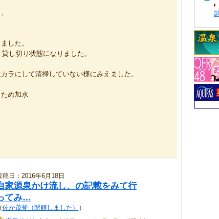
ら、
きました。
、貸し切り状態になりました。
近カラにして清掃していない様にみえました。
うため加水
投稿日：2016年6月18日
自家源泉かけ流し、の記載をみて行
ってみ…
（
佐か茂登（閉館しました）
）