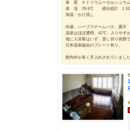
泉 質 ナトリウムーカルシュウ
泉 温 29.6℃ 成分総計 1.529
加温・かけ流し
内湯、ハーブスチームバス、露天
温泉はほぼ透明、42℃、入りやす
他に入浴客はいず、貸し切り状態
日本温泉協会のプレート有り。
館内外が良く手入れされていまし