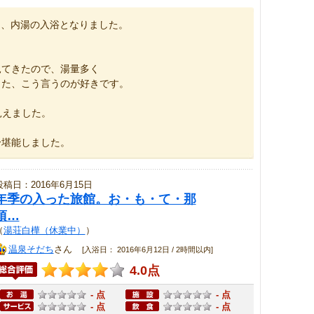
く、内湯の入浴となりました。
見てきたので、湯量多く
した、こう言うのが好きです。
見えました。
分堪能しました。
投稿日：2016年6月15日
年季の入った旅館。お・も・て・那
須…
（
湯荘白樺（休業中）
）
温泉そだち
さん
[入浴日： 2016年6月12日 / 2時間以内]
4.0点
- 点
- 点
- 点
- 点