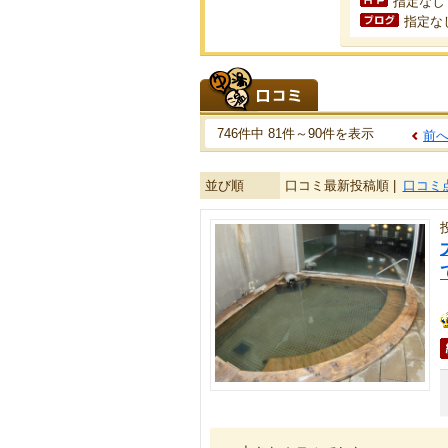
指定なし
指定な
746件中 81件～90件を表示
前
並び順
口コミ最新投稿順 |
口コミ