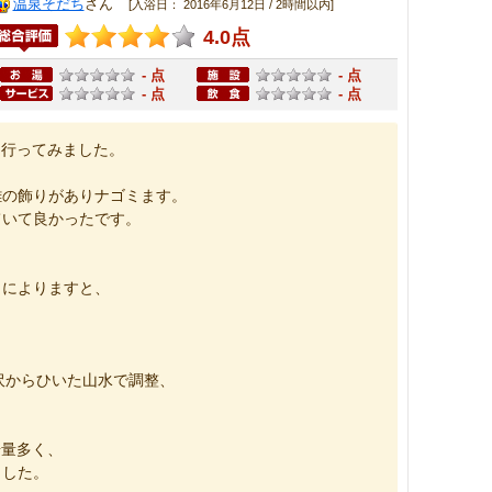
温泉そだち
さん
[入浴日： 2016年6月12日 / 2時間以内]
4.0点
- 点
- 点
- 点
- 点
て行ってみました。
雛の飾りがありナゴミます。
ていて良かったです。
」によりますと、
井沢からひいた山水で調整、
湯量多く、
ました。