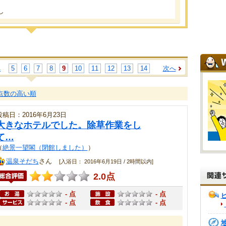
し
へ
5
6
7
8
9
10
11
12
13
14
次へ
点数の高い順
投稿日：2016年6月23日
大きなホテルでした。除草作業をし
て…
（
絶景一望閣（閉館しました）
）
温泉そだち
さん
[入浴日： 2016年6月19日 / 2時間以内]
2.0点
- 点
- 点
- 点
- 点