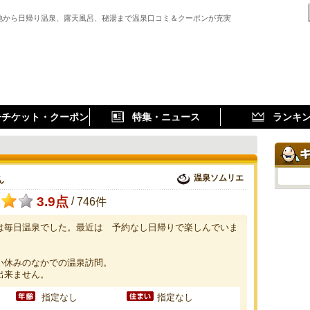
地から日帰り温泉、露天風呂、秘湯まで温泉口コミ＆クーポンが充実
子チケット・クーポン
特集・ニュース
ランキ
温泉ソムリエ
ん
3.9点
/
746件
は毎日温泉でした。最近は 予約なし日帰りで楽しんでいま
い休みのなかでの温泉訪問。
出来ません。
指定なし
指定なし