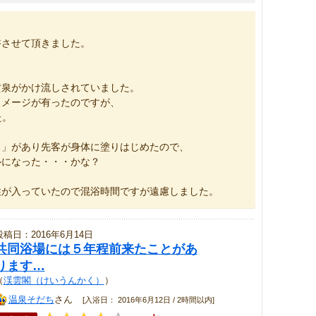
浴させて頂きました。
黄泉がかけ流しされていました。
イメージが有ったのですが、
た。
ろ」があり先客が身体に塗りはじめたので、
ルになった・・・かな？
性が入っていたので混浴時間ですが遠慮しました。
投稿日：2016年6月14日
共同浴場には５年程前来たことがあ
ります…
（
渓雲閣（けいうんかく）
）
温泉そだち
さん
[入浴日： 2016年6月12日 / 2時間以内]