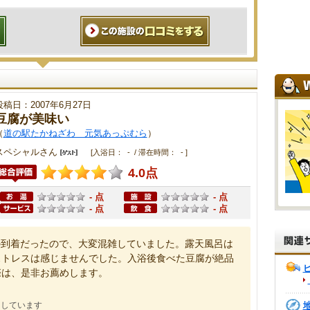
投稿日：2007年6月27日
豆腐が美味い
（
道の駅たかねざわ 元気あっぷむら
）
スペシャルさん
[入浴日： - / 滞在時間： - ]
4.0点
- 点
- 点
- 点
- 点
の到着だったので、大変混雑していました。露天風呂は
ストレスは感じませんでした。入浴後食べた豆腐が絶品
際は、是非お薦めします。
にしています