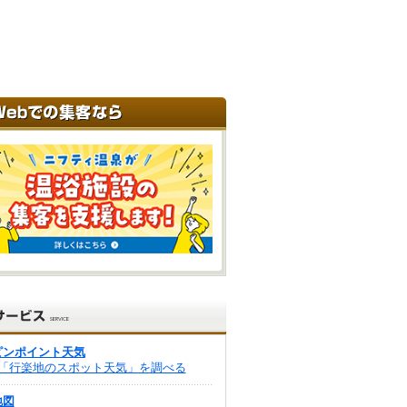
ピンポイント天気
「行楽地のスポット天気」を調べる
地図