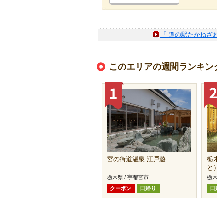
「 道の駅たかねざ
このエリアの週間ランキン
宮の街道温泉 江戸遊
栃
と
栃木県 / 宇都宮市
栃木
クーポン
日帰り
日