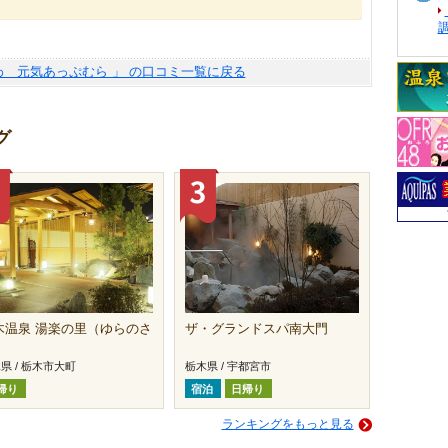
わ 元気あっぷむら 」 の口コミ一覧に戻る
グ
木温泉 湯楽の里（ゆらのさ
ザ・グランドスパ南大門
）
県 / 栃木市大町
栃木県 / 宇都宮市
帰り
宿泊
日帰り
ランキングをもっと見る