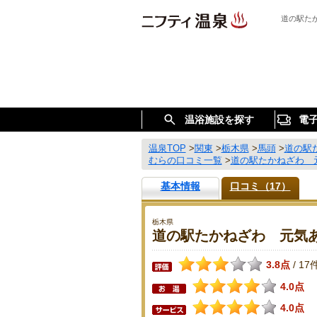
道の駅た
温浴施設を探す
電
温泉TOP
>
関東
>
栃木県
>
馬頭
>
道の駅
むらの口コミ一覧
>
道の駅たかねざわ 
基本情報
口コミ（17）
栃木県
道の駅たかねざわ 元気
3.8点
17
/
4.0点
4.0点