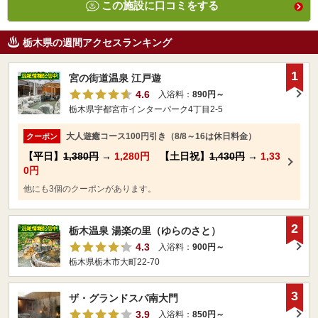
この施設に口コミをする
栃木県の週間アクセスランキング
1
宮の街道温泉 江戸遊
4.6
入浴料：
890円～
栃木県宇都宮市インターパーク4丁目2-5
大人遊癒コース100円引き（8/8～16は休日料金）
クーポン
【平日】
1,380円
→
1,280円
【土日祝】
1,430円
→
1,33
0円
他にも3個のクーポンがあります。
2
栃木温泉 湯楽の里（ゆらのさと）
4.3
入浴料：
900円～
栃木県栃木市大町22-70
3
ザ・グランドスパ南大門
3.9
入浴料：
850円～