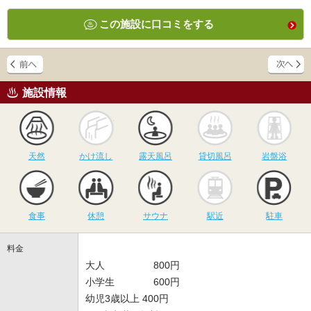
この施設に口コミをする
施設情報
天然
かけ流し
露天風呂
貸切風呂
岩
天然
かけ流し
露天風呂
貸切風呂
岩盤浴
食事
休憩
サウナ
駅近
駐
食事
休憩
サウナ
駅近
駐車
料金
大人 800円
小学生 600円
幼児3歳以上 400円