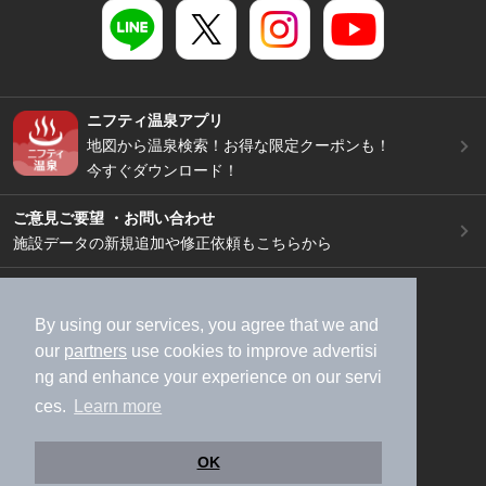
ニフティ温泉アプリ
地図から温泉検索！お得な限定クーポンも！
今すぐダウンロード！
ご意見ご要望 ・お問い合わせ
施設データの新規追加や修正依頼もこちらから
スマートフォン
/
PC
加盟店募集（資料請求）
広告出稿のご案内
By using our services, you agree that we and
our
partners
use cookies to improve advertisi
利用規約
ライフスタイルMEMBERS+規約
ng and enhance your experience on our servi
特定商取引法に基づく表記
ヘルプ
採用情報
ces.
Learn more
運営会社
個人情報保護ポリシー
©NIFTY Lifestyle Co., Ltd.
OK