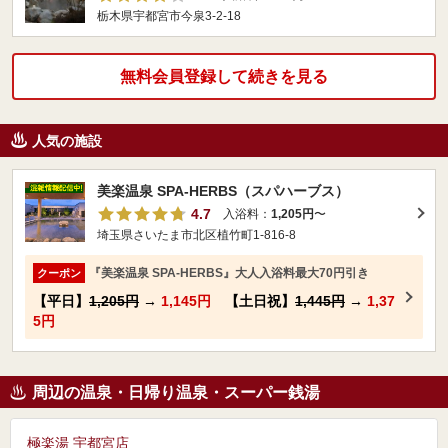
栃木県宇都宮市今泉3-2-18
無料会員登録して続きを見る
人気の施設
美楽温泉 SPA-HERBS（スパハーブス）
4.7
入浴料：
1,205円
〜
埼玉県さいたま市北区植竹町1-816-8
『美楽温泉 SPA-HERBS』大人入浴料最大70円引き
クーポン
【平日】
1,205円
→
1,145円
【土日祝】
1,445円
→
1,37
5円
周辺の温泉・日帰り温泉・スーパー銭湯
極楽湯 宇都宮店