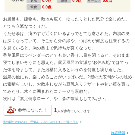
0.0点
0.0点
0.0点
お湯
施設
サービス
0.0点
飲食
お風呂も、建物も、敷地も広く、ゆったりとした気分で楽しめた。
とても立派なつくりだ。
うたせ湯は、滝のすぐ近くにいるようでとても癒された。内湯の奥
は深くなっていて、そこから外の緑や、つばめが何度も往来するの
を見ていると、胸の奥まで気持ちが良くなった。
香草風呂はラベンダーのとても良い香り…目を閉じると、そのまま
寝てしまいそうにも思えた。露天風呂の立派な“お休み処”でほてっ
た体を冷まして、また浴槽に入るというのを何度も繰り返した。
温泉の他にも、楽しめることがいっぱいだ。2階の大広間からの眺め
は素晴らしいし、お散歩しながら豆乳入りデザートや甘い苺を買っ
てみたり…木々に囲まれたコテージも素敵だ。
次回は「素足健康ロード」や、森の散策もしてみたい。
1
参考になった！
人が
参考にしています
道の駅たかねざわ 元気あっぷむらの口コミ一覧に戻る
>
施設情報