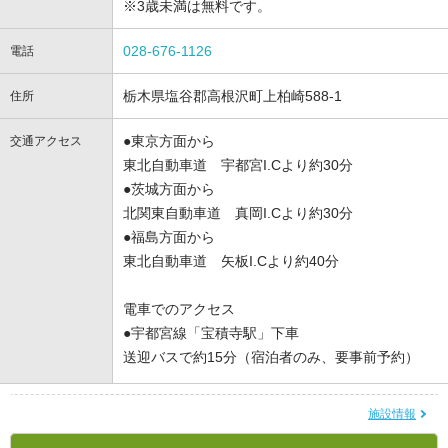
※3歳未満は無料です。
028-676-1126
電話
栃木県塩谷郡高根沢町上柏崎588-1
住所
●東京方面から
交通アクセス
東北自動車道 宇都宮I.Cより約30分
●茨城方面から
北関東自動車道 真岡I.Cより約30分
●福島方面から
東北自動車道 矢板I.Cより約40分
電車でのアクセス
●宇都宮線「宝積寺駅」下車
送迎バスで約15分（宿泊者のみ、要事前予約）
施設情報