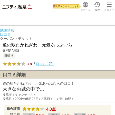
購入済チケットはこちら
ログイン
履歴
メニュー
施設情報
口コミ
クーポン・チケット
道の駅たかねざわ 元気あっぷむら
栃木県 / 馬頭
日帰り
3.8
/
口コミ 17件
口コミ詳細
道の駅たかねざわ 元気あっぷむらの口コミ
大きなお城の中で…
投稿者：キャンディさん
投稿日：2006年05月28日 / 入浴日： - / 滞在時間： -
総合評価
4.0点
項目別